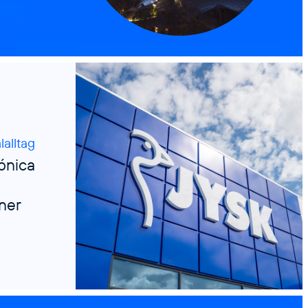
lalltag
fónica
tner
Credits: JYSK