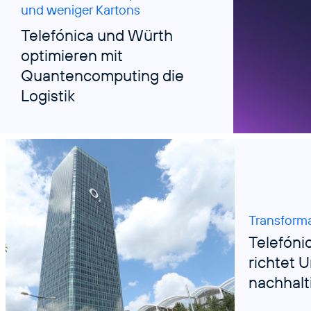
und weniger Kartons
Telefónica und Würth
optimieren mit
Quantencomputing die
Logistik
Transform
Telefóni
richtet 
nachhal