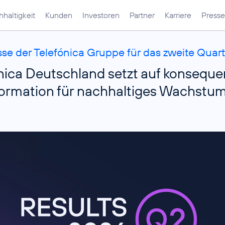
haltigkeit
Kunden
Investoren
Partner
Karriere
Presse
se der Telefónica Gruppe für das zweite Quar
nica Deutschland setzt auf konseque
ormation für nachhaltiges Wachstu