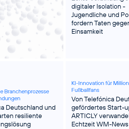
digitaler Isolation -
Jugendliche und Pol
fordern Taten gege
Einsamkeit
KI-Innovation für Millio
Fußballfans
che Branchenprozesse
ndungen
Von Telefónica Deu
ca Deutschland und
gefördertes Start-u
rten resiliente
ARTICLY verwandel
ungslösung
Echtzeit WM-News 