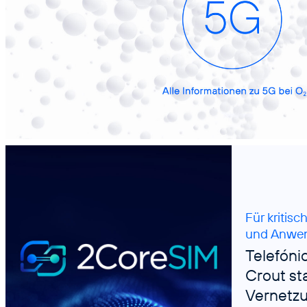
Für kritis
und Anwe
Telefóni
Crout sta
Vernetz