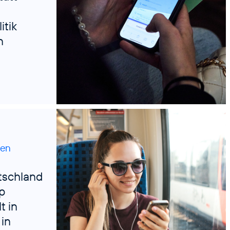
itik
n
Credits: Fernanda Vilela
nen
tschland
p
t in
in