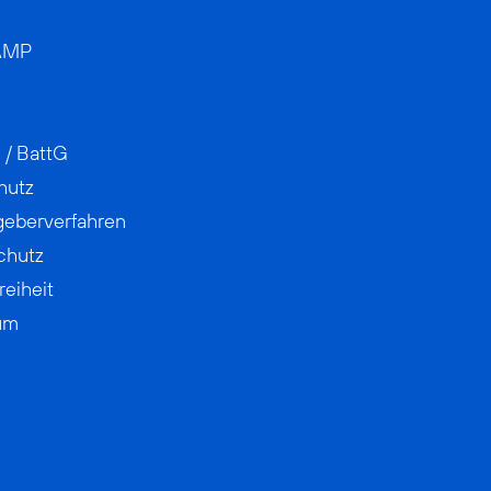
AMP
 / BattG
hutz
geberverfahren
chutz
reiheit
um