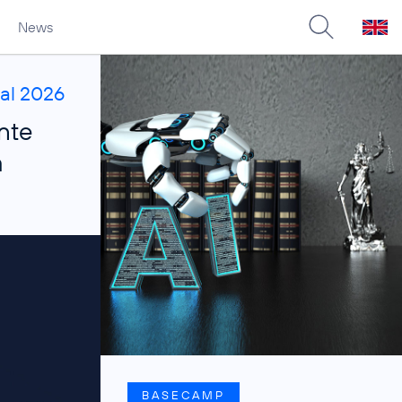
News
tal 2026
nte
m
BASECAMP