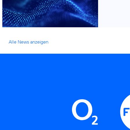
Credits: iStock / ihor lishchyshyn
Alle News anzeigen