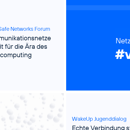
afe Networks Forum
munikationsnetze
t für die Ära des
computing
WakeUp Jugenddialog
Echte Verbindung s