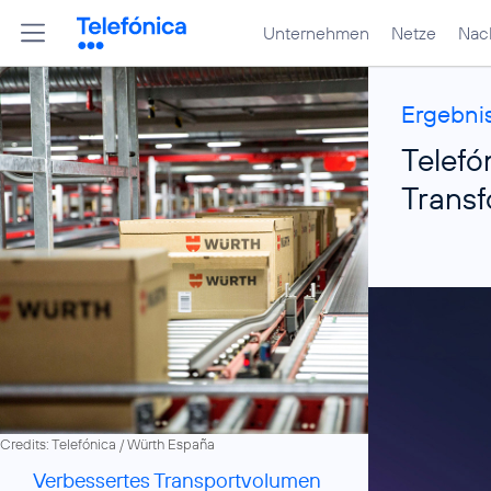
Unternehmen
Netze
Nach
Ergebnis
Telefó
Transf
Credits: Telefónica / Würth España
Verbessertes Transportvolumen