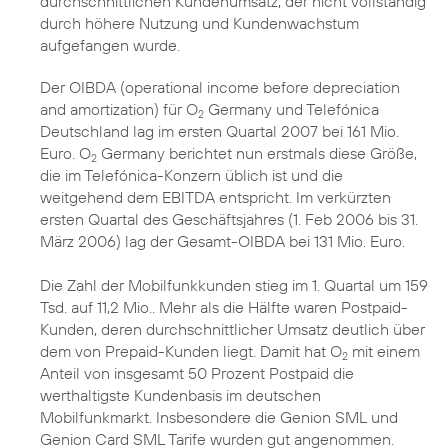
durchschnittlichen Kundenumsatz, der nicht vollständig
durch höhere Nutzung und Kundenwachstum
aufgefangen wurde.
Der OIBDA (operational income before depreciation
and amortization) für O
Germany und Telefónica
2
Deutschland lag im ersten Quartal 2007 bei 161 Mio.
Euro. O
Germany berichtet nun erstmals diese Größe,
2
die im Telefónica-Konzern üblich ist und die
weitgehend dem EBITDA entspricht. Im verkürzten
ersten Quartal des Geschäftsjahres (1. Feb 2006 bis 31.
März 2006) lag der Gesamt-OIBDA bei 131 Mio. Euro.
Die Zahl der Mobilfunkkunden stieg im 1. Quartal um 159
Tsd. auf 11,2 Mio.. Mehr als die Hälfte waren Postpaid-
Kunden, deren durchschnittlicher Umsatz deutlich über
dem von Prepaid-Kunden liegt. Damit hat O
mit einem
2
Anteil von insgesamt 50 Prozent Postpaid die
werthaltigste Kundenbasis im deutschen
Mobilfunkmarkt. Insbesondere die Genion SML und
Genion Card SML Tarife wurden gut angenommen.