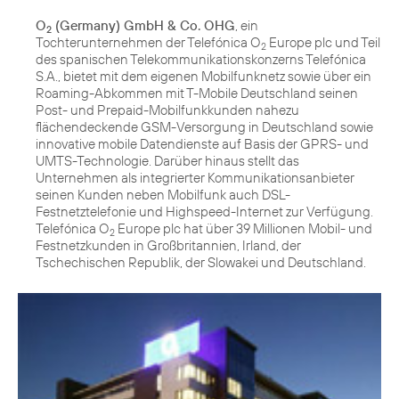
O
(Germany) GmbH & Co. OHG
, ein
2
Tochterunternehmen der Telefónica O
Europe plc und Teil
2
des spanischen Telekommunikationskonzerns Telefónica
S.A., bietet mit dem eigenen Mobilfunknetz sowie über ein
Roaming-Abkommen mit T-Mobile Deutschland seinen
Post- und Prepaid-Mobilfunkkunden nahezu
flächendeckende GSM-Versorgung in Deutschland sowie
innovative mobile Datendienste auf Basis der GPRS- und
UMTS-Technologie. Darüber hinaus stellt das
Unternehmen als integrierter Kommunikationsanbieter
seinen Kunden neben Mobilfunk auch DSL-
Festnetztelefonie und Highspeed-Internet zur Verfügung.
Telefónica O
Europe plc hat über 39 Millionen Mobil- und
2
Festnetzkunden in Großbritannien, Irland, der
Tschechischen Republik, der Slowakei und Deutschland.