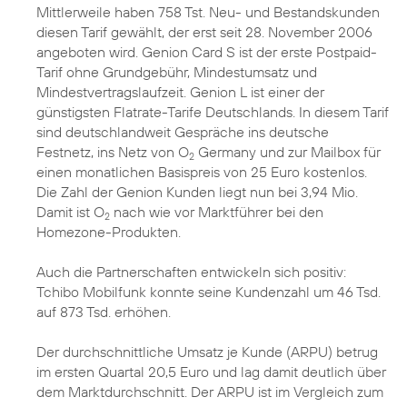
Mittlerweile haben 758 Tst. Neu- und Bestandskunden
diesen Tarif gewählt, der erst seit 28. November 2006
angeboten wird. Genion Card S ist der erste Postpaid-
Tarif ohne Grundgebühr, Mindestumsatz und
Mindestvertragslaufzeit. Genion L ist einer der
günstigsten Flatrate-Tarife Deutschlands. In diesem Tarif
sind deutschlandweit Gespräche ins deutsche
Festnetz, ins Netz von O
Germany und zur Mailbox für
2
einen monatlichen Basispreis von 25 Euro kostenlos.
Die Zahl der Genion Kunden liegt nun bei 3,94 Mio.
Damit ist O
nach wie vor Marktführer bei den
2
Homezone-Produkten.
Auch die Partnerschaften entwickeln sich positiv:
Tchibo Mobilfunk konnte seine Kundenzahl um 46 Tsd.
auf 873 Tsd. erhöhen.
Der durchschnittliche Umsatz je Kunde (ARPU) betrug
im ersten Quartal 20,5 Euro und lag damit deutlich über
dem Marktdurchschnitt. Der ARPU ist im Vergleich zum