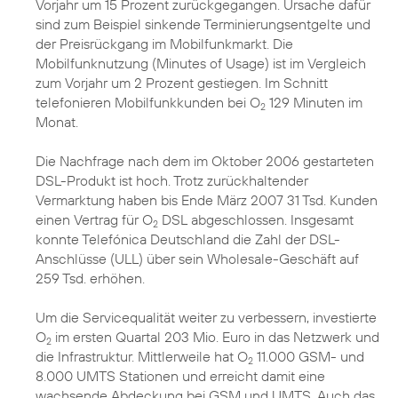
Vorjahr um 15 Prozent zurückgegangen. Ursache dafür
sind zum Beispiel sinkende Terminierungsentgelte und
der Preisrückgang im Mobilfunkmarkt. Die
Mobilfunknutzung (Minutes of Usage) ist im Vergleich
zum Vorjahr um 2 Prozent gestiegen. Im Schnitt
telefonieren Mobilfunkkunden bei O
129 Minuten im
2
Monat.
Die Nachfrage nach dem im Oktober 2006 gestarteten
DSL-Produkt ist hoch. Trotz zurückhaltender
Vermarktung haben bis Ende März 2007 31 Tsd. Kunden
einen Vertrag für O
DSL abgeschlossen. Insgesamt
2
konnte Telefónica Deutschland die Zahl der DSL-
Anschlüsse (ULL) über sein Wholesale-Geschäft auf
259 Tsd. erhöhen.
Um die Servicequalität weiter zu verbessern, investierte
O
im ersten Quartal 203 Mio. Euro in das Netzwerk und
2
die Infrastruktur. Mittlerweile hat O
11.000 GSM- und
2
8.000 UMTS Stationen und erreicht damit eine
wachsende Abdeckung bei GSM und UMTS. Auch das