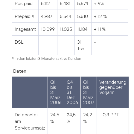
Postpaid
5,112
5,481
5,574
+ 9%
Prepaid
4,987
5,544
5,610
+ 12 %
1)
Insgesamt
10.099
11,025
11,184
+ 11 %
DSL
31
-
Tsd.
in den letzten 3 Monaten aktive Kunden
1)
Daten
Q1
Q4
Q1
Veränderung
bis
bis
bis
gegenüber
31.
31.
31.
Vorjahr
März
Dez.
März
2006
2006
2007
Datenanteil
24,5
24,5
24,2
- 0,3 PPT
am
%
%
%
Serviceumsatz