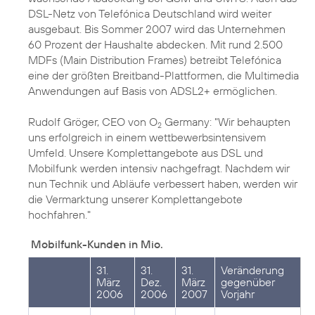
DSL-Netz von Telefónica Deutschland wird weiter
ausgebaut. Bis Sommer 2007 wird das Unternehmen
60 Prozent der Haushalte abdecken. Mit rund 2.500
MDFs (Main Distribution Frames) betreibt Telefónica
eine der größten Breitband-Plattformen, die Multimedia
Anwendungen auf Basis von ADSL2+ ermöglichen.
Rudolf Gröger, CEO von O
Germany: "Wir behaupten
2
uns erfolgreich in einem wettbewerbsintensivem
Umfeld. Unsere Komplettangebote aus DSL und
Mobilfunk werden intensiv nachgefragt. Nachdem wir
nun Technik und Abläufe verbessert haben, werden wir
die Vermarktung unserer Komplettangebote
hochfahren."
Mobilfunk-Kunden in Mio.
31.
31.
31.
Veränderung
März
Dez.
März
gegenüber
2006
2006
2007
Vorjahr