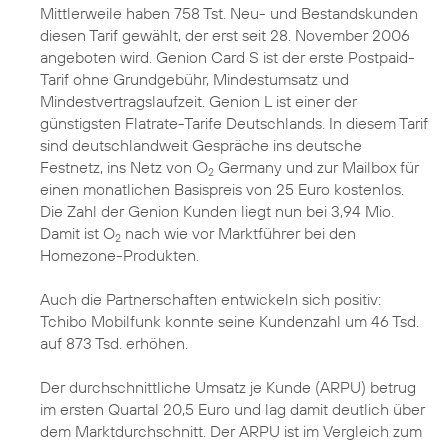
Mittlerweile haben 758 Tst. Neu- und Bestandskunden
diesen Tarif gewählt, der erst seit 28. November 2006
angeboten wird. Genion Card S ist der erste Postpaid-
Tarif ohne Grundgebühr, Mindestumsatz und
Mindestvertragslaufzeit. Genion L ist einer der
günstigsten Flatrate-Tarife Deutschlands. In diesem Tarif
sind deutschlandweit Gespräche ins deutsche
Festnetz, ins Netz von O
Germany und zur Mailbox für
2
einen monatlichen Basispreis von 25 Euro kostenlos.
Die Zahl der Genion Kunden liegt nun bei 3,94 Mio.
Damit ist O
nach wie vor Marktführer bei den
2
Homezone-Produkten.
Auch die Partnerschaften entwickeln sich positiv:
Tchibo Mobilfunk konnte seine Kundenzahl um 46 Tsd.
auf 873 Tsd. erhöhen.
Der durchschnittliche Umsatz je Kunde (ARPU) betrug
im ersten Quartal 20,5 Euro und lag damit deutlich über
dem Marktdurchschnitt. Der ARPU ist im Vergleich zum