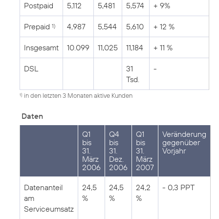
Postpaid
5,112
5,481
5,574
+ 9%
Prepaid
4,987
5,544
5,610
+ 12 %
1)
Insgesamt
10.099
11,025
11,184
+ 11 %
DSL
31
-
Tsd.
in den letzten 3 Monaten aktive Kunden
1)
Daten
Q1
Q4
Q1
Veränderung
bis
bis
bis
gegenüber
31.
31.
31.
Vorjahr
März
Dez.
März
2006
2006
2007
Datenanteil
24,5
24,5
24,2
- 0,3 PPT
am
%
%
%
Serviceumsatz