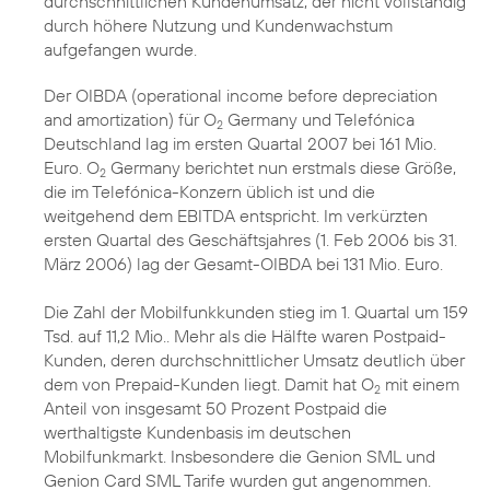
durchschnittlichen Kundenumsatz, der nicht vollständig
durch höhere Nutzung und Kundenwachstum
aufgefangen wurde.
Der OIBDA (operational income before depreciation
and amortization) für O
Germany und Telefónica
2
Deutschland lag im ersten Quartal 2007 bei 161 Mio.
Euro. O
Germany berichtet nun erstmals diese Größe,
2
die im Telefónica-Konzern üblich ist und die
weitgehend dem EBITDA entspricht. Im verkürzten
ersten Quartal des Geschäftsjahres (1. Feb 2006 bis 31.
März 2006) lag der Gesamt-OIBDA bei 131 Mio. Euro.
Die Zahl der Mobilfunkkunden stieg im 1. Quartal um 159
Tsd. auf 11,2 Mio.. Mehr als die Hälfte waren Postpaid-
Kunden, deren durchschnittlicher Umsatz deutlich über
dem von Prepaid-Kunden liegt. Damit hat O
mit einem
2
Anteil von insgesamt 50 Prozent Postpaid die
werthaltigste Kundenbasis im deutschen
Mobilfunkmarkt. Insbesondere die Genion SML und
Genion Card SML Tarife wurden gut angenommen.