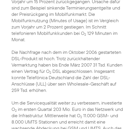
Vorjahr um 15 Prozent zurückgegangen. Ursache dafür
sind zum Beispiel sinkende Terminierungsentgelte und
der Preisrückgang im Mobilfunkmarkt. Die
Mobilfunknutzung (Minutes of Usage) ist im Vergleich
zum Vorjahr um 2 Prozent gestiegen. Im Schnitt
telefonieren Mobilfunkkunden bei O
129 Minuten im
2
Monat.
Die Nachfrage nach dem im Oktober 2006 gestarteten
DSL-Produkt ist hoch. Trotz zurückhaltender
Vermarktung haben bis Ende März 2007 31 Tsd. Kunden
einen Vertrag für O
DSL abgeschlossen. Insgesamt
2
konnte Telefónica Deutschland die Zahl der DSL-
Anschlüsse (ULL) über sein Wholesale-Geschäft auf
259 Tsd. erhöhen.
Um die Servicequalität weiter zu verbessern, investierte
O
im ersten Quartal 203 Mio. Euro in das Netzwerk und
2
die Infrastruktur. Mittlerweile hat O
11.000 GSM- und
2
8.000 UMTS Stationen und erreicht damit eine
wachsende Abdeckung bei GSM und UMTS. Auch das