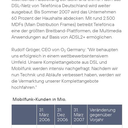
DSL-Netz von Telefónica Deutschland wird weiter
ausgebaut. Bis Sommer 2007 wird das Unternehmen
60 Prozent der Haushalte abdecken. Mit rund 2.500
MDFs (Main Distribution Frames) betreibt Telefónica
eine der größten Breitband-Plattformen, die Multimedia
Anwendungen auf Basis von ADSL2+ ermöglichen.
Rudolf Gröger, CEO von O
Germany: "Wir behaupten
2
uns erfolgreich in einem wettbewerbsintensivem
Umfeld. Unsere Komplettangebote aus DSL und
Mobilfunk werden intensiv nachgefragt. Nachdem wir
nun Technik und Abläufe verbessert haben, werden wir
die Vermarktung unserer Komplettangebote
hochfahren."
Mobilfunk-Kunden in Mio.
31.
31.
31.
Veränderung
März
Dez.
März
gegenüber
2006
2006
2007
Vorjahr