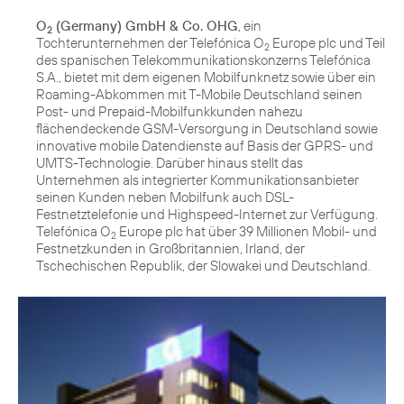
O
(Germany) GmbH & Co. OHG
, ein
2
Tochterunternehmen der Telefónica O
Europe plc und Teil
2
des spanischen Telekommunikationskonzerns Telefónica
S.A., bietet mit dem eigenen Mobilfunknetz sowie über ein
Roaming-Abkommen mit T-Mobile Deutschland seinen
Post- und Prepaid-Mobilfunkkunden nahezu
flächendeckende GSM-Versorgung in Deutschland sowie
innovative mobile Datendienste auf Basis der GPRS- und
UMTS-Technologie. Darüber hinaus stellt das
Unternehmen als integrierter Kommunikationsanbieter
seinen Kunden neben Mobilfunk auch DSL-
Festnetztelefonie und Highspeed-Internet zur Verfügung.
Telefónica O
Europe plc hat über 39 Millionen Mobil- und
2
Festnetzkunden in Großbritannien, Irland, der
Tschechischen Republik, der Slowakei und Deutschland.