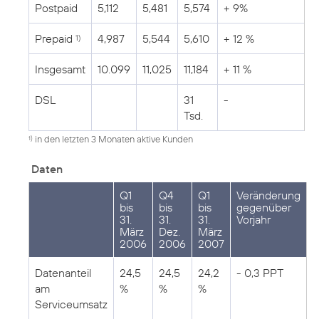
Postpaid
5,112
5,481
5,574
+ 9%
Prepaid
4,987
5,544
5,610
+ 12 %
1)
Insgesamt
10.099
11,025
11,184
+ 11 %
DSL
31
-
Tsd.
in den letzten 3 Monaten aktive Kunden
1)
Daten
Q1
Q4
Q1
Veränderung
bis
bis
bis
gegenüber
31.
31.
31.
Vorjahr
März
Dez.
März
2006
2006
2007
Datenanteil
24,5
24,5
24,2
- 0,3 PPT
am
%
%
%
Serviceumsatz