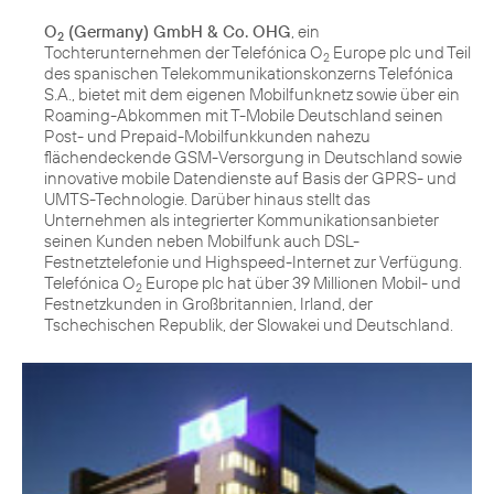
O
(Germany) GmbH & Co. OHG
, ein
2
Tochterunternehmen der Telefónica O
Europe plc und Teil
2
des spanischen Telekommunikationskonzerns Telefónica
S.A., bietet mit dem eigenen Mobilfunknetz sowie über ein
Roaming-Abkommen mit T-Mobile Deutschland seinen
Post- und Prepaid-Mobilfunkkunden nahezu
flächendeckende GSM-Versorgung in Deutschland sowie
innovative mobile Datendienste auf Basis der GPRS- und
UMTS-Technologie. Darüber hinaus stellt das
Unternehmen als integrierter Kommunikationsanbieter
seinen Kunden neben Mobilfunk auch DSL-
Festnetztelefonie und Highspeed-Internet zur Verfügung.
Telefónica O
Europe plc hat über 39 Millionen Mobil- und
2
Festnetzkunden in Großbritannien, Irland, der
Tschechischen Republik, der Slowakei und Deutschland.