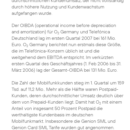
durchschnittlichen Kundenumsatz, der nicht vollständig
durch höhere Nutzung und Kundenwachstum
aufgefangen wurde.
Der OIBDA (operational income before depreciation
and amortization) für O
Germany und Telefónica
2
Deutschland lag im ersten Quartal 2007 bei 161 Mio.
Euro. O
Germany berichtet nun erstmals diese Größe,
2
die im Telefónica-Konzern üblich ist und die
weitgehend dem EBITDA entspricht. Im verkürzten
ersten Quartal des Geschäftsjahres (1. Feb 2006 bis 31.
März 2006) lag der Gesamt-OIBDA bei 131 Mio. Euro.
Die Zahl der Mobilfunkkunden stieg im 1. Quartal um 159
Tsd. auf 11,2 Mio.. Mehr als die Hälfte waren Postpaid-
Kunden, deren durchschnittlicher Umsatz deutlich über
dem von Prepaid-Kunden liegt. Damit hat O
mit einem
2
Anteil von insgesamt 50 Prozent Postpaid die
werthaltigste Kundenbasis im deutschen
Mobilfunkmarkt. Insbesondere die Genion SML und
Genion Card SML Tarife wurden gut angenommen.