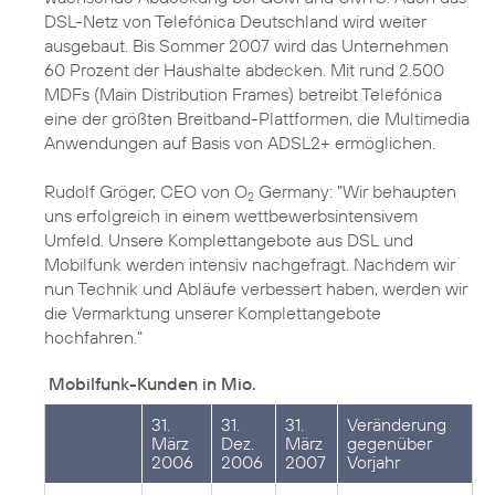
DSL-Netz von Telefónica Deutschland wird weiter
ausgebaut. Bis Sommer 2007 wird das Unternehmen
60 Prozent der Haushalte abdecken. Mit rund 2.500
MDFs (Main Distribution Frames) betreibt Telefónica
eine der größten Breitband-Plattformen, die Multimedia
Anwendungen auf Basis von ADSL2+ ermöglichen.
Rudolf Gröger, CEO von O
Germany: "Wir behaupten
2
uns erfolgreich in einem wettbewerbsintensivem
Umfeld. Unsere Komplettangebote aus DSL und
Mobilfunk werden intensiv nachgefragt. Nachdem wir
nun Technik und Abläufe verbessert haben, werden wir
die Vermarktung unserer Komplettangebote
hochfahren."
Mobilfunk-Kunden in Mio.
31.
31.
31.
Veränderung
März
Dez.
März
gegenüber
2006
2006
2007
Vorjahr