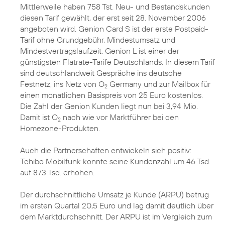
Mittlerweile haben 758 Tst. Neu- und Bestandskunden
diesen Tarif gewählt, der erst seit 28. November 2006
angeboten wird. Genion Card S ist der erste Postpaid-
Tarif ohne Grundgebühr, Mindestumsatz und
Mindestvertragslaufzeit. Genion L ist einer der
günstigsten Flatrate-Tarife Deutschlands. In diesem Tarif
sind deutschlandweit Gespräche ins deutsche
Festnetz, ins Netz von O
Germany und zur Mailbox für
2
einen monatlichen Basispreis von 25 Euro kostenlos.
Die Zahl der Genion Kunden liegt nun bei 3,94 Mio.
Damit ist O
nach wie vor Marktführer bei den
2
Homezone-Produkten.
Auch die Partnerschaften entwickeln sich positiv:
Tchibo Mobilfunk konnte seine Kundenzahl um 46 Tsd.
auf 873 Tsd. erhöhen.
Der durchschnittliche Umsatz je Kunde (ARPU) betrug
im ersten Quartal 20,5 Euro und lag damit deutlich über
dem Marktdurchschnitt. Der ARPU ist im Vergleich zum