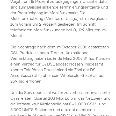
Vorjahr um 15 Prozent zurückgegangen. Ursache dafür
sind zum Beispiel sinkende Terminierungsentgelte und
der Preisrückgang im Mobilfunkmarkt. Die
Mobilfunknutzung (Minutes of Usage) ist im Vergleich
zum Vorjahr um 2 Prozent gestiegen. Im Schnitt
telefonieren Mobilfunkkunden bei O
129 Minuten im
2
Monat.
Die Nachfrage nach dem im Oktober 2006 gestarteten
DSL-Produkt ist hoch. Trotz zurückhaltender
Vermarktung haben bis Ende März 2007 31 Tsd. Kunden
einen Vertrag für O
DSL abgeschlossen. Insgesamt
2
konnte Telefónica Deutschland die Zahl der DSL-
Anschlüsse (ULL) über sein Wholesale-Geschäft auf
259 Tsd. erhöhen.
Um die Servicequalität weiter zu verbessern, investierte
O
im ersten Quartal 203 Mio. Euro in das Netzwerk und
2
die Infrastruktur. Mittlerweile hat O
11.000 GSM- und
2
8.000 UMTS Stationen und erreicht damit eine
wachsende Abdeckung bei GSM und UMTS. Auch das