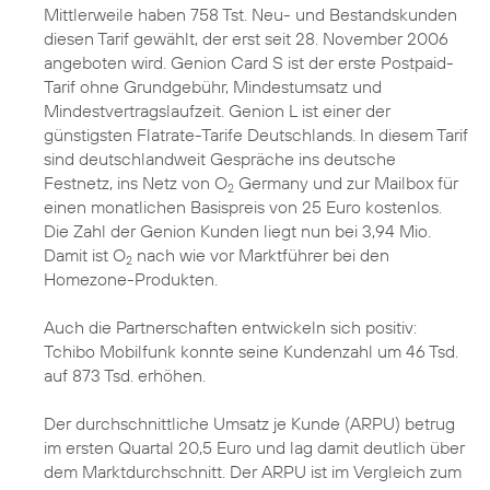
Mittlerweile haben 758 Tst. Neu- und Bestandskunden
diesen Tarif gewählt, der erst seit 28. November 2006
angeboten wird. Genion Card S ist der erste Postpaid-
Tarif ohne Grundgebühr, Mindestumsatz und
Mindestvertragslaufzeit. Genion L ist einer der
günstigsten Flatrate-Tarife Deutschlands. In diesem Tarif
sind deutschlandweit Gespräche ins deutsche
Festnetz, ins Netz von O
Germany und zur Mailbox für
2
einen monatlichen Basispreis von 25 Euro kostenlos.
Die Zahl der Genion Kunden liegt nun bei 3,94 Mio.
Damit ist O
nach wie vor Marktführer bei den
2
Homezone-Produkten.
Auch die Partnerschaften entwickeln sich positiv:
Tchibo Mobilfunk konnte seine Kundenzahl um 46 Tsd.
auf 873 Tsd. erhöhen.
Der durchschnittliche Umsatz je Kunde (ARPU) betrug
im ersten Quartal 20,5 Euro und lag damit deutlich über
dem Marktdurchschnitt. Der ARPU ist im Vergleich zum