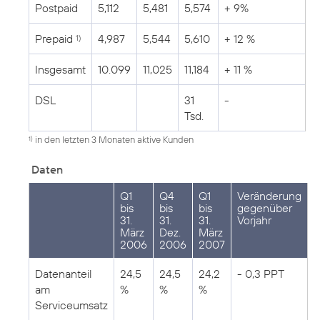
Postpaid
5,112
5,481
5,574
+ 9%
Prepaid
4,987
5,544
5,610
+ 12 %
1)
Insgesamt
10.099
11,025
11,184
+ 11 %
DSL
31
-
Tsd.
in den letzten 3 Monaten aktive Kunden
1)
Daten
Q1
Q4
Q1
Veränderung
bis
bis
bis
gegenüber
31.
31.
31.
Vorjahr
März
Dez.
März
2006
2006
2007
Datenanteil
24,5
24,5
24,2
- 0,3 PPT
am
%
%
%
Serviceumsatz