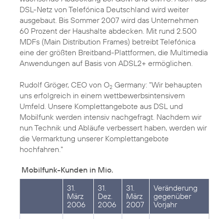
DSL-Netz von Telefónica Deutschland wird weiter
ausgebaut. Bis Sommer 2007 wird das Unternehmen
60 Prozent der Haushalte abdecken. Mit rund 2.500
MDFs (Main Distribution Frames) betreibt Telefónica
eine der größten Breitband-Plattformen, die Multimedia
Anwendungen auf Basis von ADSL2+ ermöglichen.
Rudolf Gröger, CEO von O
Germany: "Wir behaupten
2
uns erfolgreich in einem wettbewerbsintensivem
Umfeld. Unsere Komplettangebote aus DSL und
Mobilfunk werden intensiv nachgefragt. Nachdem wir
nun Technik und Abläufe verbessert haben, werden wir
die Vermarktung unserer Komplettangebote
hochfahren."
Mobilfunk-Kunden in Mio.
31.
31.
31.
Veränderung
März
Dez.
März
gegenüber
2006
2006
2007
Vorjahr