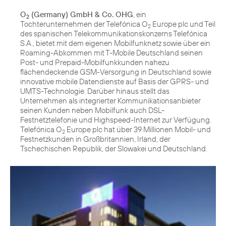
O
(Germany) GmbH & Co. OHG
, ein
2
Tochterunternehmen der Telefónica O
Europe plc und Teil
2
des spanischen Telekommunikationskonzerns Telefónica
S.A., bietet mit dem eigenen Mobilfunknetz sowie über ein
Roaming-Abkommen mit T-Mobile Deutschland seinen
Post- und Prepaid-Mobilfunkkunden nahezu
flächendeckende GSM-Versorgung in Deutschland sowie
innovative mobile Datendienste auf Basis der GPRS- und
UMTS-Technologie. Darüber hinaus stellt das
Unternehmen als integrierter Kommunikationsanbieter
seinen Kunden neben Mobilfunk auch DSL-
Festnetztelefonie und Highspeed-Internet zur Verfügung.
Telefónica O
Europe plc hat über 39 Millionen Mobil- und
2
Festnetzkunden in Großbritannien, Irland, der
Tschechischen Republik, der Slowakei und Deutschland.