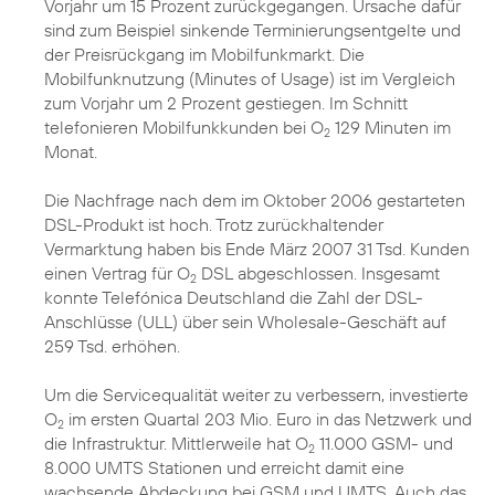
Vorjahr um 15 Prozent zurückgegangen. Ursache dafür
sind zum Beispiel sinkende Terminierungsentgelte und
der Preisrückgang im Mobilfunkmarkt. Die
Mobilfunknutzung (Minutes of Usage) ist im Vergleich
zum Vorjahr um 2 Prozent gestiegen. Im Schnitt
telefonieren Mobilfunkkunden bei O
129 Minuten im
2
Monat.
Die Nachfrage nach dem im Oktober 2006 gestarteten
DSL-Produkt ist hoch. Trotz zurückhaltender
Vermarktung haben bis Ende März 2007 31 Tsd. Kunden
einen Vertrag für O
DSL abgeschlossen. Insgesamt
2
konnte Telefónica Deutschland die Zahl der DSL-
Anschlüsse (ULL) über sein Wholesale-Geschäft auf
259 Tsd. erhöhen.
Um die Servicequalität weiter zu verbessern, investierte
O
im ersten Quartal 203 Mio. Euro in das Netzwerk und
2
die Infrastruktur. Mittlerweile hat O
11.000 GSM- und
2
8.000 UMTS Stationen und erreicht damit eine
wachsende Abdeckung bei GSM und UMTS. Auch das