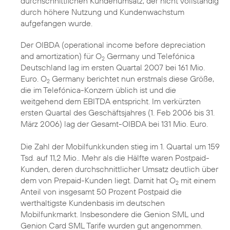
durchschnittlichen Kundenumsatz, der nicht vollständig
durch höhere Nutzung und Kundenwachstum
aufgefangen wurde.
Der OIBDA (operational income before depreciation
and amortization) für O
Germany und Telefónica
2
Deutschland lag im ersten Quartal 2007 bei 161 Mio.
Euro. O
Germany berichtet nun erstmals diese Größe,
2
die im Telefónica-Konzern üblich ist und die
weitgehend dem EBITDA entspricht. Im verkürzten
ersten Quartal des Geschäftsjahres (1. Feb 2006 bis 31.
März 2006) lag der Gesamt-OIBDA bei 131 Mio. Euro.
Die Zahl der Mobilfunkkunden stieg im 1. Quartal um 159
Tsd. auf 11,2 Mio.. Mehr als die Hälfte waren Postpaid-
Kunden, deren durchschnittlicher Umsatz deutlich über
dem von Prepaid-Kunden liegt. Damit hat O
mit einem
2
Anteil von insgesamt 50 Prozent Postpaid die
werthaltigste Kundenbasis im deutschen
Mobilfunkmarkt. Insbesondere die Genion SML und
Genion Card SML Tarife wurden gut angenommen.