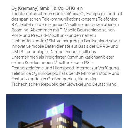
O
(Germany) GmbH & Co. OHG
, ein
2
Tochterunternehmen der Telefónica O
Europe plc und Teil
2
des spanischen Telekommunikationskonzerns Telefónica
S.A., bietet mit dem eigenen Mobilfunknetz sowie über ein
Roaming-Abkommen mit T-Mobile Deutschland seinen
Post- und Prepaid-Mobilfunkkunden nahezu
flächendeckende GSM-Versorgung in Deutschland sowie
innovative mobile Datendienste auf Basis der GPRS- und
UMTS-Technologie. Darüber hinaus stellt das
Unternehmen als integrierter Kommunikationsanbieter
seinen Kunden neben Mobilfunk auch DSL-
Festnetztelefonie und Highspeed-Internet zur Verfügung.
Telefónica O
Europe plc hat über 39 Millionen Mobil- und
2
Festnetzkunden in Großbritannien, Irland, der
Tschechischen Republik, der Slowakei und Deutschland.