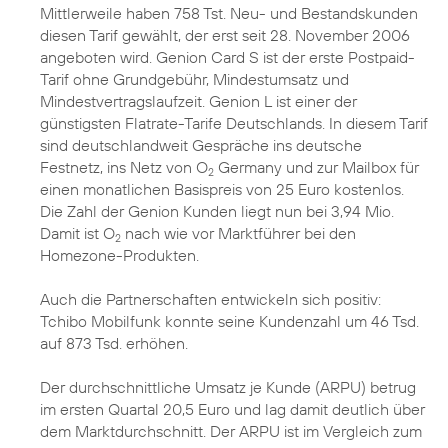
Mittlerweile haben 758 Tst. Neu- und Bestandskunden
diesen Tarif gewählt, der erst seit 28. November 2006
angeboten wird. Genion Card S ist der erste Postpaid-
Tarif ohne Grundgebühr, Mindestumsatz und
Mindestvertragslaufzeit. Genion L ist einer der
günstigsten Flatrate-Tarife Deutschlands. In diesem Tarif
sind deutschlandweit Gespräche ins deutsche
Festnetz, ins Netz von O
Germany und zur Mailbox für
2
einen monatlichen Basispreis von 25 Euro kostenlos.
Die Zahl der Genion Kunden liegt nun bei 3,94 Mio.
Damit ist O
nach wie vor Marktführer bei den
2
Homezone-Produkten.
Auch die Partnerschaften entwickeln sich positiv:
Tchibo Mobilfunk konnte seine Kundenzahl um 46 Tsd.
auf 873 Tsd. erhöhen.
Der durchschnittliche Umsatz je Kunde (ARPU) betrug
im ersten Quartal 20,5 Euro und lag damit deutlich über
dem Marktdurchschnitt. Der ARPU ist im Vergleich zum