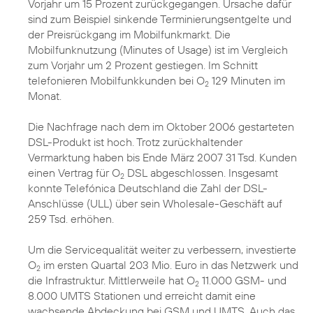
Vorjahr um 15 Prozent zurückgegangen. Ursache dafür
sind zum Beispiel sinkende Terminierungsentgelte und
der Preisrückgang im Mobilfunkmarkt. Die
Mobilfunknutzung (Minutes of Usage) ist im Vergleich
zum Vorjahr um 2 Prozent gestiegen. Im Schnitt
telefonieren Mobilfunkkunden bei O
129 Minuten im
2
Monat.
Die Nachfrage nach dem im Oktober 2006 gestarteten
DSL-Produkt ist hoch. Trotz zurückhaltender
Vermarktung haben bis Ende März 2007 31 Tsd. Kunden
einen Vertrag für O
DSL abgeschlossen. Insgesamt
2
konnte Telefónica Deutschland die Zahl der DSL-
Anschlüsse (ULL) über sein Wholesale-Geschäft auf
259 Tsd. erhöhen.
Um die Servicequalität weiter zu verbessern, investierte
O
im ersten Quartal 203 Mio. Euro in das Netzwerk und
2
die Infrastruktur. Mittlerweile hat O
11.000 GSM- und
2
8.000 UMTS Stationen und erreicht damit eine
wachsende Abdeckung bei GSM und UMTS. Auch das