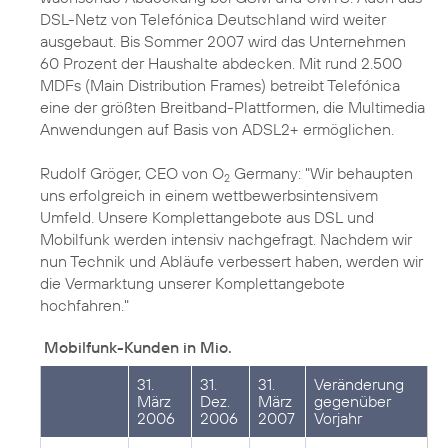
DSL-Netz von Telefónica Deutschland wird weiter
ausgebaut. Bis Sommer 2007 wird das Unternehmen
60 Prozent der Haushalte abdecken. Mit rund 2.500
MDFs (Main Distribution Frames) betreibt Telefónica
eine der größten Breitband-Plattformen, die Multimedia
Anwendungen auf Basis von ADSL2+ ermöglichen.
Rudolf Gröger, CEO von O
Germany: "Wir behaupten
2
uns erfolgreich in einem wettbewerbsintensivem
Umfeld. Unsere Komplettangebote aus DSL und
Mobilfunk werden intensiv nachgefragt. Nachdem wir
nun Technik und Abläufe verbessert haben, werden wir
die Vermarktung unserer Komplettangebote
hochfahren."
Mobilfunk-Kunden in Mio.
31.
31.
31.
Veränderung
März
Dez.
März
gegenüber
2006
2006
2007
Vorjahr