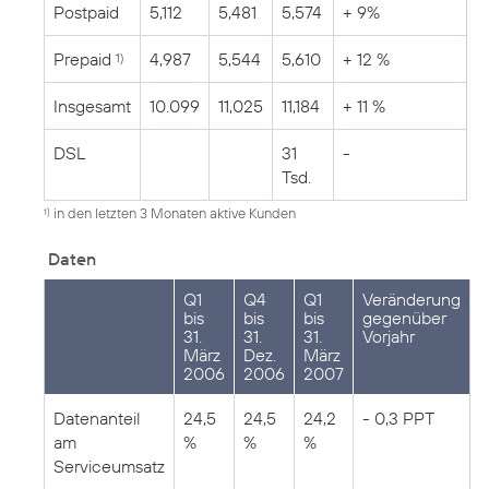
Postpaid
5,112
5,481
5,574
+ 9%
Prepaid
4,987
5,544
5,610
+ 12 %
1)
Insgesamt
10.099
11,025
11,184
+ 11 %
DSL
31
-
Tsd.
in den letzten 3 Monaten aktive Kunden
1)
Daten
Q1
Q4
Q1
Veränderung
bis
bis
bis
gegenüber
31.
31.
31.
Vorjahr
März
Dez.
März
2006
2006
2007
Datenanteil
24,5
24,5
24,2
- 0,3 PPT
am
%
%
%
Serviceumsatz