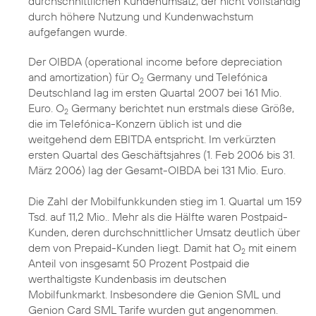
durchschnittlichen Kundenumsatz, der nicht vollständig
durch höhere Nutzung und Kundenwachstum
aufgefangen wurde.
Der OIBDA (operational income before depreciation
and amortization) für O
Germany und Telefónica
2
Deutschland lag im ersten Quartal 2007 bei 161 Mio.
Euro. O
Germany berichtet nun erstmals diese Größe,
2
die im Telefónica-Konzern üblich ist und die
weitgehend dem EBITDA entspricht. Im verkürzten
ersten Quartal des Geschäftsjahres (1. Feb 2006 bis 31.
März 2006) lag der Gesamt-OIBDA bei 131 Mio. Euro.
Die Zahl der Mobilfunkkunden stieg im 1. Quartal um 159
Tsd. auf 11,2 Mio.. Mehr als die Hälfte waren Postpaid-
Kunden, deren durchschnittlicher Umsatz deutlich über
dem von Prepaid-Kunden liegt. Damit hat O
mit einem
2
Anteil von insgesamt 50 Prozent Postpaid die
werthaltigste Kundenbasis im deutschen
Mobilfunkmarkt. Insbesondere die Genion SML und
Genion Card SML Tarife wurden gut angenommen.