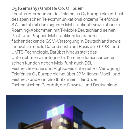
O
(Germany) GmbH & Co. OHG
, ein
2
Tochterunternehmen der Telefónica O
Europe plc und Teil
2
des spanischen Telekommunikationskonzerns Telefónica
S.A., bietet mit dem eigenen Mobilfunknetz sowie über ein
Roaming-Abkommen mit T-Mobile Deutschland seinen
Post- und Prepaid-Mobilfunkkunden nahezu
flächendeckende GSM-Versorgung in Deutschland sowie
innovative mobile Datendienste auf Basis der GPRS- und
UMTS-Technologie. Darüber hinaus stellt das
Unternehmen als integrierter Kommunikationsanbieter
seinen Kunden neben Mobilfunk auch DSL-
Festnetztelefonie und Highspeed-Internet zur Verfügung.
Telefónica O
Europe plc hat über 39 Millionen Mobil- und
2
Festnetzkunden in Großbritannien, Irland, der
Tschechischen Republik, der Slowakei und Deutschland.