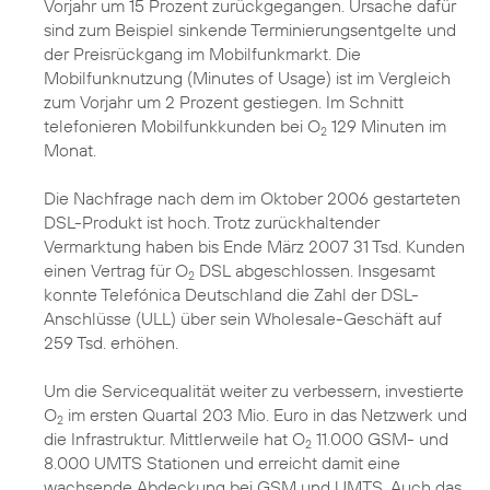
Vorjahr um 15 Prozent zurückgegangen. Ursache dafür
sind zum Beispiel sinkende Terminierungsentgelte und
der Preisrückgang im Mobilfunkmarkt. Die
Mobilfunknutzung (Minutes of Usage) ist im Vergleich
zum Vorjahr um 2 Prozent gestiegen. Im Schnitt
telefonieren Mobilfunkkunden bei O
129 Minuten im
2
Monat.
Die Nachfrage nach dem im Oktober 2006 gestarteten
DSL-Produkt ist hoch. Trotz zurückhaltender
Vermarktung haben bis Ende März 2007 31 Tsd. Kunden
einen Vertrag für O
DSL abgeschlossen. Insgesamt
2
konnte Telefónica Deutschland die Zahl der DSL-
Anschlüsse (ULL) über sein Wholesale-Geschäft auf
259 Tsd. erhöhen.
Um die Servicequalität weiter zu verbessern, investierte
O
im ersten Quartal 203 Mio. Euro in das Netzwerk und
2
die Infrastruktur. Mittlerweile hat O
11.000 GSM- und
2
8.000 UMTS Stationen und erreicht damit eine
wachsende Abdeckung bei GSM und UMTS. Auch das