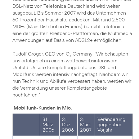
DSL-Netz von Telefónica Deutschland wird weiter
ausgebaut. Bis Sommer 2007 wird das Unternehmen
60 Prozent der Haushalte abdecken. Mit rund 2.500
MDFs (Main Distribution Frames) betreibt Telefónica
eine der größten Breitband-Plattformen, die Multimedia
Anwendungen auf Basis von ADSL2+ ermöglichen.
Rudolf Gröger, CEO von O
Germany: "Wir behaupten
2
uns erfolgreich in einem wettbewerbsintensivem
Umfeld. Unsere Komplettangebote aus DSL und
Mobilfunk werden intensiv nachgefragt. Nachdem wir
nun Technik und Abläufe verbessert haben, werden wir
die Vermarktung unserer Komplettangebote
hochfahren."
Mobilfunk-Kunden in Mio.
31.
31.
31.
Veränderung
März
Dez.
März
gegenüber
2006
2006
2007
Vorjahr