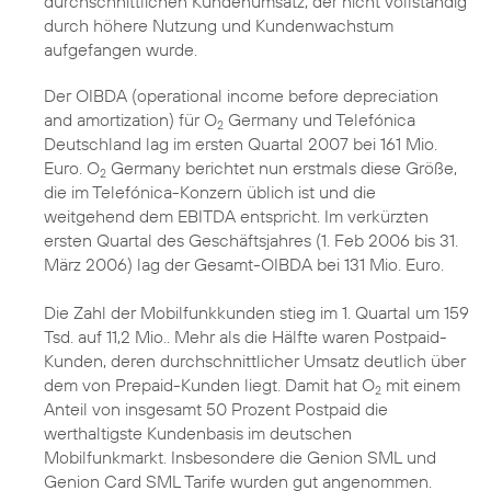
durchschnittlichen Kundenumsatz, der nicht vollständig
durch höhere Nutzung und Kundenwachstum
aufgefangen wurde.
Der OIBDA (operational income before depreciation
and amortization) für O
Germany und Telefónica
2
Deutschland lag im ersten Quartal 2007 bei 161 Mio.
Euro. O
Germany berichtet nun erstmals diese Größe,
2
die im Telefónica-Konzern üblich ist und die
weitgehend dem EBITDA entspricht. Im verkürzten
ersten Quartal des Geschäftsjahres (1. Feb 2006 bis 31.
März 2006) lag der Gesamt-OIBDA bei 131 Mio. Euro.
Die Zahl der Mobilfunkkunden stieg im 1. Quartal um 159
Tsd. auf 11,2 Mio.. Mehr als die Hälfte waren Postpaid-
Kunden, deren durchschnittlicher Umsatz deutlich über
dem von Prepaid-Kunden liegt. Damit hat O
mit einem
2
Anteil von insgesamt 50 Prozent Postpaid die
werthaltigste Kundenbasis im deutschen
Mobilfunkmarkt. Insbesondere die Genion SML und
Genion Card SML Tarife wurden gut angenommen.