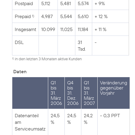
Postpaid
5,112
5,481
5,574
+ 9%
Prepaid
4,987
5,544
5,610
+ 12 %
1)
Insgesamt
10.099
11,025
11,184
+ 11 %
DSL
31
-
Tsd.
in den letzten 3 Monaten aktive Kunden
1)
Daten
Q1
Q4
Q1
Veränderung
bis
bis
bis
gegenüber
31.
31.
31.
Vorjahr
März
Dez.
März
2006
2006
2007
Datenanteil
24,5
24,5
24,2
- 0,3 PPT
am
%
%
%
Serviceumsatz