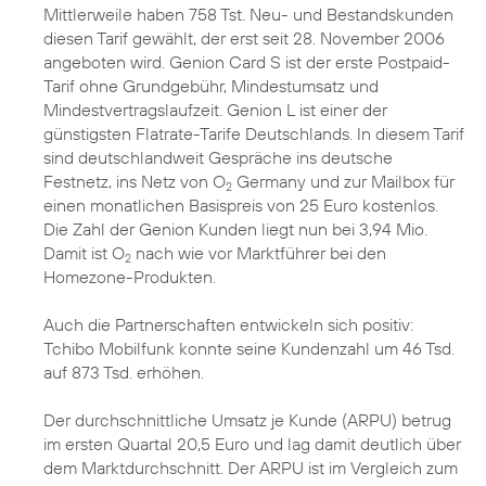
Mittlerweile haben 758 Tst. Neu- und Bestandskunden
diesen Tarif gewählt, der erst seit 28. November 2006
angeboten wird. Genion Card S ist der erste Postpaid-
Tarif ohne Grundgebühr, Mindestumsatz und
Mindestvertragslaufzeit. Genion L ist einer der
günstigsten Flatrate-Tarife Deutschlands. In diesem Tarif
sind deutschlandweit Gespräche ins deutsche
Festnetz, ins Netz von O
Germany und zur Mailbox für
2
einen monatlichen Basispreis von 25 Euro kostenlos.
Die Zahl der Genion Kunden liegt nun bei 3,94 Mio.
Damit ist O
nach wie vor Marktführer bei den
2
Homezone-Produkten.
Auch die Partnerschaften entwickeln sich positiv:
Tchibo Mobilfunk konnte seine Kundenzahl um 46 Tsd.
auf 873 Tsd. erhöhen.
Der durchschnittliche Umsatz je Kunde (ARPU) betrug
im ersten Quartal 20,5 Euro und lag damit deutlich über
dem Marktdurchschnitt. Der ARPU ist im Vergleich zum