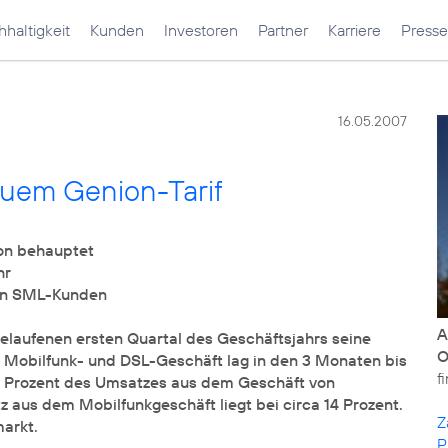
haltigkeit
Kunden
Investoren
Partner
Karriere
Presse
16.05.2007
euem Genion-Tarif
on behauptet
hr
ion SML-Kunden
A
laufenen ersten Quartal des Geschäftsjahrs seine
Mobilfunk- und DSL-Geschäft lag in den 3 Monaten bis
f
0 Prozent des Umsatzes aus dem Geschäft von
 aus dem Mobilfunkgeschäft liegt bei circa 14 Prozent.
Z
arkt.
P