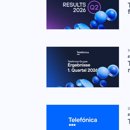
1
E
2
E