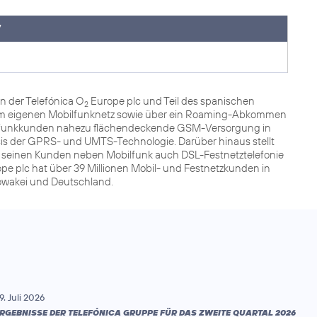
7
n der Telefónica O
Europe plc und Teil des spanischen
2
 dem eigenen Mobilfunknetz sowie über ein Roaming-Abkommen
ilfunkkunden nahezu flächendeckende GSM-Versorgung in
sis der GPRS- und UMTS-Technologie. Darüber hinaus stellt
r seinen Kunden neben Mobilfunk auch DSL-Festnetztelefonie
pe plc hat über 39 Millionen Mobil- und Festnetzkunden in
lowakei und Deutschland.
9. Juli 2026
RGEBNISSE DER TELEFÓNICA GRUPPE FÜR DAS ZWEITE QUARTAL 2026