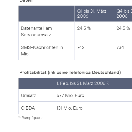
Daten
Q1 bis 31. März
Q4 bis 3
2006
2006
Datenanteil am
24,5 %
24,5 %
Serviceumsatz
SMS-Nachrichten in
742
734
Mio.
Profitabilität (inklusive Telefónica Deutschland)
1. Feb. bis 31. März 2006
2)
Umsatz
577 Mio. Euro
OIBDA
131 Mio. Euro
Rumpfquartal
2)