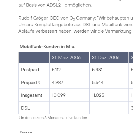
auf Basis von ADSL2+ ermöglichen.
Rudolf Gröger, CEO von O
Germany: "Wir behaupten un
2
Unsere Komplettangebote aus DSL und Mobilfunk werde
Abläufe verbessert haben, werden wir die Vermarktung
Mobilfunk-Kunden in Mio.
31. März 2006
31. Dez. 2006
Postpaid
5,112
5,481
Prepaid
4,987
5,544
1)
Insgesamt
10.099
11,025
1
DSL
3
in den letzten 3 Monaten aktive Kunden
1)