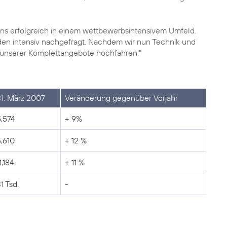
s erfolgreich in einem wettbewerbsintensivem Umfeld.
n intensiv nachgefragt. Nachdem wir nun Technik und
 unserer Komplettangebote hochfahren."
31. März 2007
Veränderung gegenüber Vorjahr
5,574
+ 9%
5,610
+ 12 %
1,184
+ 11 %
1 Tsd.
-