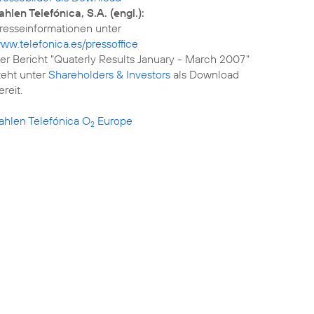
ahlen Telefónica, S.A. (engl.):
ww.telefonica.es/pressoffice
er Bericht "Quaterly Results January - March 2007"
teht unter
Shareholders & Investors
als Download
ereit.
ahlen Telefónica O
Europe
2