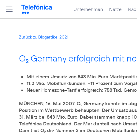
Unternehmen
Netze
Nach
Zurück zu Blogartikel 2021
O
Germany erfolgreich mit n
2
Mit einem Umsatz von 843 Mio. Euro Marktpositi
11,2 Mio. Mobilfunkkunden, +11 Prozent zum Vorja
Neuer Homezone-Tarif erfolgreich: 758 Tsd. Gen
MÜNCHEN, 16. Mai 2007. O
Germany konnte im abge
2
Position im Wettbewerb behaupten. Der Umsatz aus 
31. März bei 843 Mio. Euro. Dabei stammen knapp 1
Telefónica Deutschland. Der Marktanteil nach Umsatz
Damit ist O
die Nummer 3 im Deutschen Mobilfunkm
2