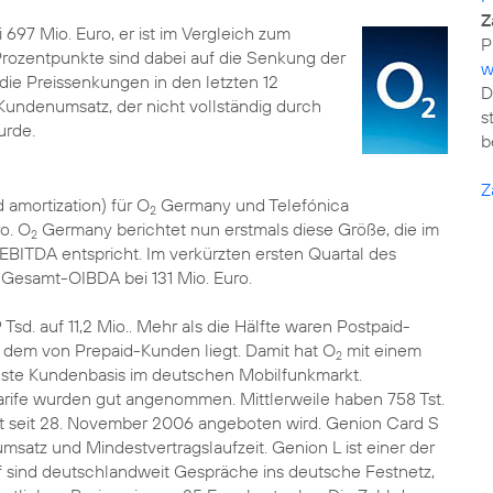
Z
697 Mio. Euro, er ist im Vergleich zum
Prozentpunkte sind dabei auf die Senkung der
w
ie Preissenkungen in den letzten 12
D
undenumsatz, der nicht vollständig durch
s
rde.
b
Z
 amortization) für O
Germany und Telefónica
2
o. O
Germany berichtet nun erstmals diese Größe, die im
2
EBITDA entspricht. Im verkürzten ersten Quartal des
r Gesamt-OIBDA bei 131 Mio. Euro.
Tsd. auf 11,2 Mio.. Mehr als die Hälfte waren Postpaid-
 dem von Prepaid-Kunden liegt. Damit hat O
mit einem
2
igste Kundenbasis im deutschen Mobilfunkmarkt.
ife wurden gut angenommen. Mittlerweile haben 758 Tst.
st seit 28. November 2006 angeboten wird. Genion Card S
msatz und Mindestvertragslaufzeit. Genion L ist einer der
rif sind deutschlandweit Gespräche ins deutsche Festnetz,