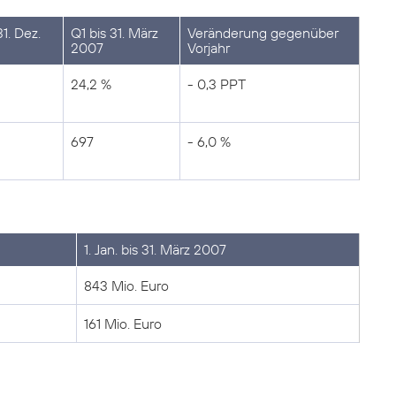
1. Dez.
Q1 bis 31. März
Veränderung gegenüber
2007
Vorjahr
24,2 %
- 0,3 PPT
697
- 6,0 %
1. Jan. bis 31. März 2007
843 Mio. Euro
161 Mio. Euro