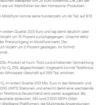
tlichen Basispreis von 25 Euro kostenlos. Die Zahl der
 wie vor Marktführer bei den Homezone-Produkten.
bo Mobilfunk konnte seine Kundenzahl um 46 Tsd. auf 873
m ersten Quartal 20,5 Euro und lag damit deutlich über
 Vorjahr um 15 Prozent zurückgegangen. Ursache dafür
der Preisrückgang im Mobilfunkmarkt. Die
um Vorjahr um 2 Prozent gestiegen. Im Schnitt
onat.
SL-Produkt ist hoch. Trotz zurückhaltender Vermarktung
 für O
DSL abgeschlossen. Insgesamt konnte Telefónica
2
ein Wholesale-Geschäft auf 259 Tsd. erhöhen.
e O
im ersten Quartal 203 Mio. Euro in das Netzwerk und
2
000 UMTS Stationen und erreicht damit eine wachsende
Telefónica Deutschland wird weiter ausgebaut. Bis
ushalte abdecken. Mit rund 2.500 MDFs (Main
ßten Breitband-Plattformen, die Multimedia Anwendungen