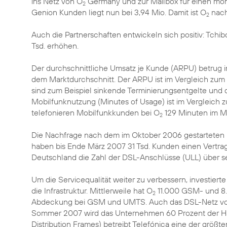
ins Netz von O
Germany und zur Mailbox für einen mona
2
Genion Kunden liegt nun bei 3,94 Mio. Damit ist O
nach
2
Auch die Partnerschaften entwickeln sich positiv: Tchi
Tsd. erhöhen.
Der durchschnittliche Umsatz je Kunde (ARPU) betrug i
dem Marktdurchschnitt. Der ARPU ist im Vergleich zum
sind zum Beispiel sinkende Terminierungsentgelte und 
Mobilfunknutzung (Minutes of Usage) ist im Vergleich z
telefonieren Mobilfunkkunden bei O
129 Minuten im M
2
Die Nachfrage nach dem im Oktober 2006 gestarteten D
haben bis Ende März 2007 31 Tsd. Kunden einen Vertrag
Deutschland die Zahl der DSL-Anschlüsse (ULL) über s
Um die Servicequalität weiter zu verbessern, investiert
die Infrastruktur. Mittlerweile hat O
11.000 GSM- und 8.
2
Abdeckung bei GSM und UMTS. Auch das DSL-Netz von 
Sommer 2007 wird das Unternehmen 60 Prozent der Ha
Distribution Frames) betreibt Telefónica eine der grö