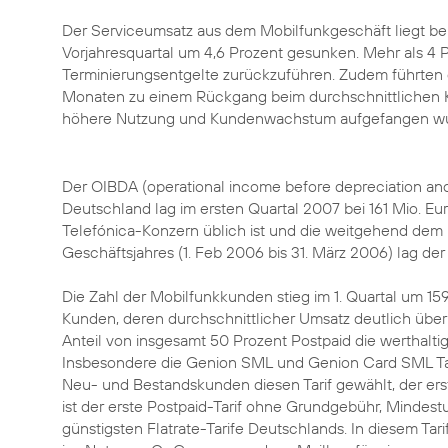
Der Serviceumsatz aus dem Mobilfunkgeschäft liegt bei 
Vorjahresquartal um 4,6 Prozent gesunken. Mehr als 4 
Terminierungsentgelte zurückzuführen. Zudem führten d
Monaten zu einem Rückgang beim durchschnittlichen K
höhere Nutzung und Kundenwachstum aufgefangen wu
Der OIBDA (operational income before depreciation and
Deutschland lag im ersten Quartal 2007 bei 161 Mio. Eur
Telefónica-Konzern üblich ist und die weitgehend dem 
Geschäftsjahres (1. Feb 2006 bis 31. März 2006) lag de
Die Zahl der Mobilfunkkunden stieg im 1. Quartal um 159 
Kunden, deren durchschnittlicher Umsatz deutlich über
Anteil von insgesamt 50 Prozent Postpaid die werthalt
Insbesondere die Genion SML und Genion Card SML Tar
Neu- und Bestandskunden diesen Tarif gewählt, der er
ist der erste Postpaid-Tarif ohne Grundgebühr, Mindestu
günstigsten Flatrate-Tarife Deutschlands. In diesem Ta