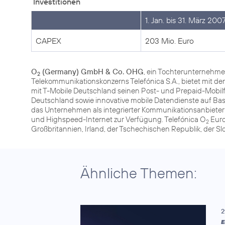
Investitionen
1. Jan. bis 31. März 200
CAPEX
203 Mio. Euro
O
(Germany) GmbH & Co. OHG
, ein Tochterunternehme
2
Telekommunikationskonzerns Telefónica S.A., bietet mit
mit T-Mobile Deutschland seinen Post- und Prepaid-Mob
Deutschland sowie innovative mobile Datendienste auf Ba
das Unternehmen als integrierter Kommunikationsanbiete
und Highspeed-Internet zur Verfügung. Telefónica O
Euro
2
Großbritannien, Irland, der Tschechischen Republik, der S
Ähnliche Themen:
2
E