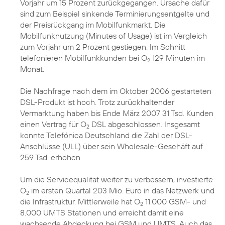
Vorjahr um 15 Prozent zurückgegangen. Ursache dafür
sind zum Beispiel sinkende Terminierungsentgelte und
der Preisrückgang im Mobilfunkmarkt. Die
Mobilfunknutzung (Minutes of Usage) ist im Vergleich
zum Vorjahr um 2 Prozent gestiegen. Im Schnitt
telefonieren Mobilfunkkunden bei O
129 Minuten im
2
Monat.
Die Nachfrage nach dem im Oktober 2006 gestarteten
DSL-Produkt ist hoch. Trotz zurückhaltender
Vermarktung haben bis Ende März 2007 31 Tsd. Kunden
einen Vertrag für O
DSL abgeschlossen. Insgesamt
2
konnte Telefónica Deutschland die Zahl der DSL-
Anschlüsse (ULL) über sein Wholesale-Geschäft auf
259 Tsd. erhöhen.
Um die Servicequalität weiter zu verbessern, investierte
O
im ersten Quartal 203 Mio. Euro in das Netzwerk und
2
die Infrastruktur. Mittlerweile hat O
11.000 GSM- und
2
8.000 UMTS Stationen und erreicht damit eine
wachsende Abdeckung bei GSM und UMTS. Auch das