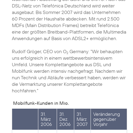
DSL-Netz von Telefónica Deutschland wird weiter
ausgebaut. Bis Sommer 2007 wird das Unternehmen
60 Prozent der Haushalte abdecken. Mit rund 2.500
MDFs (Main Distribution Frames) betreibt Telefónica
eine der größten Breitband-Plattformen, die Multimedia
Anwendungen auf Basis von ADSL2+ ermöglichen.
Rudolf Gröger, CEO von O
Germany: "Wir behaupten
2
uns erfolgreich in einem wettbewerbsintensivem
Umfeld. Unsere Komplettangebote aus DSL und
Mobilfunk werden intensiv nachgefragt. Nachdem wir
nun Technik und Abläufe verbessert haben, werden wir
die Vermarktung unserer Komplettangebote
hochfahren."
Mobilfunk-Kunden in Mio.
31.
31.
31.
Veränderung
März
Dez.
März
gegenüber
2006
2006
2007
Vorjahr