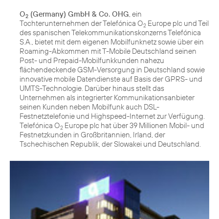
O
(Germany) GmbH & Co. OHG
, ein
2
Tochterunternehmen der Telefónica O
Europe plc und Teil
2
des spanischen Telekommunikationskonzerns Telefónica
S.A., bietet mit dem eigenen Mobilfunknetz sowie über ein
Roaming-Abkommen mit T-Mobile Deutschland seinen
Post- und Prepaid-Mobilfunkkunden nahezu
flächendeckende GSM-Versorgung in Deutschland sowie
innovative mobile Datendienste auf Basis der GPRS- und
UMTS-Technologie. Darüber hinaus stellt das
Unternehmen als integrierter Kommunikationsanbieter
seinen Kunden neben Mobilfunk auch DSL-
Festnetztelefonie und Highspeed-Internet zur Verfügung.
Telefónica O
Europe plc hat über 39 Millionen Mobil- und
2
Festnetzkunden in Großbritannien, Irland, der
Tschechischen Republik, der Slowakei und Deutschland.