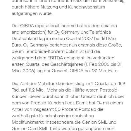
durchschnittlichen Kundenumsatz, der nicht vollständig
durch höhere Nutzung und Kundenwachstum
aufgefangen wurde.
Der OIBDA (operational income before depreciation
and amortization) für O
Germany und Telefónica
2
Deutschland lag im ersten Quartal 2007 bei 161 Mio.
Euro. O
Germany berichtet nun erstmals diese Größe,
2
die im Telefónica-Konzern üblich ist und die
weitgehend dem EBITDA entspricht. Im verkürzten
ersten Quartal des Geschäftsjahres (1. Feb 2006 bis 31.
März 2006) lag der Gesamt-OIBDA bei 131 Mio. Euro.
Die Zahl der Mobilfunkkunden stieg im 1. Quartal um 159
Tsd. auf 11,2 Mio.. Mehr als die Hälfte waren Postpaid-
Kunden, deren durchschnittlicher Umsatz deutlich über
dem von Prepaid-Kunden liegt. Damit hat O
mit einem
2
Anteil von insgesamt 50 Prozent Postpaid die
werthaltigste Kundenbasis im deutschen
Mobilfunkmarkt. Insbesondere die Genion SML und
Genion Card SML Tarife wurden gut angenommen.