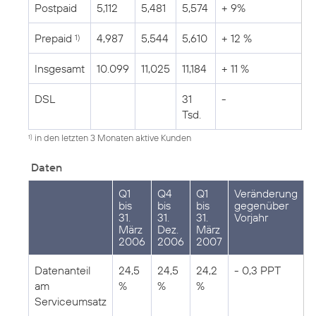
Postpaid
5,112
5,481
5,574
+ 9%
Prepaid
4,987
5,544
5,610
+ 12 %
1)
Insgesamt
10.099
11,025
11,184
+ 11 %
DSL
31
-
Tsd.
in den letzten 3 Monaten aktive Kunden
1)
Daten
Q1
Q4
Q1
Veränderung
bis
bis
bis
gegenüber
31.
31.
31.
Vorjahr
März
Dez.
März
2006
2006
2007
Datenanteil
24,5
24,5
24,2
- 0,3 PPT
am
%
%
%
Serviceumsatz