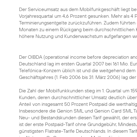
Der Serviceumsatz aus dem Mobilfunkgeschäft liegt bei 
Vorjahresquartal um 4,6 Prozent gesunken. Mehr als 4 
Terminierungsentgelte zurückzuführen. Zudem führten d
Monaten zu einem Rückgang beim durchschnittlichen K
höhere Nutzung und Kundenwachstum aufgefangen wu
Der OIBDA (operational income before depreciation and
Deutschland lag im ersten Quartal 2007 bei 161 Mio. Eur
Telefónica-Konzern üblich ist und die weitgehend dem 
Geschäftsjahres (1. Feb 2006 bis 31. März 2006) lag de
Die Zahl der Mobilfunkkunden stieg im 1. Quartal um 159 
Kunden, deren durchschnittlicher Umsatz deutlich über
Anteil von insgesamt 50 Prozent Postpaid die werthalt
Insbesondere die Genion SML und Genion Card SML Tar
Neu- und Bestandskunden diesen Tarif gewählt, der er
ist der erste Postpaid-Tarif ohne Grundgebühr, Mindestu
günstigsten Flatrate-Tarife Deutschlands. In diesem Ta