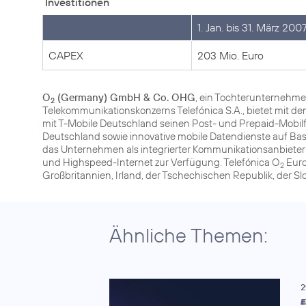
Investitionen
1. Jan. bis 31. März 200
CAPEX
203 Mio. Euro
O
(Germany) GmbH & Co. OHG
, ein Tochterunternehme
2
Telekommunikationskonzerns Telefónica S.A., bietet mit
mit T-Mobile Deutschland seinen Post- und Prepaid-Mob
Deutschland sowie innovative mobile Datendienste auf Ba
das Unternehmen als integrierter Kommunikationsanbiete
und Highspeed-Internet zur Verfügung. Telefónica O
Euro
2
Großbritannien, Irland, der Tschechischen Republik, der S
Ähnliche Themen:
2
E