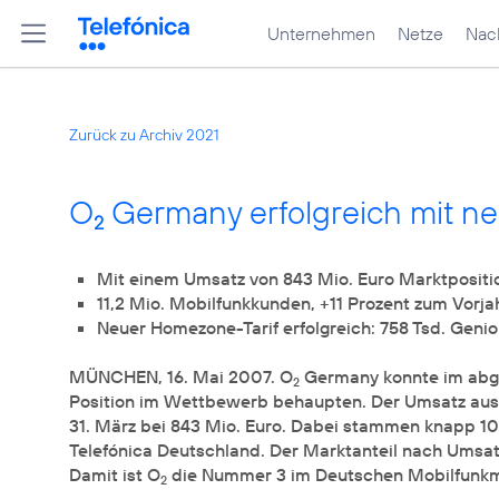
Unternehmen
Netze
Nach
Zurück zu Archiv 2021
O
Germany erfolgreich mit n
2
Mit einem Umsatz von 843 Mio. Euro Marktpositi
11,2 Mio. Mobilfunkkunden, +11 Prozent zum Vorja
Neuer Homezone-Tarif erfolgreich: 758 Tsd. Gen
MÜNCHEN, 16. Mai 2007. O
Germany konnte im abge
2
Position im Wettbewerb behaupten. Der Umsatz aus 
31. März bei 843 Mio. Euro. Dabei stammen knapp 1
Telefónica Deutschland. Der Marktanteil nach Umsatz
Damit ist O
die Nummer 3 im Deutschen Mobilfunkm
2