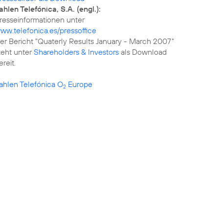
ahlen Telefónica, S.A. (engl.):
ww.telefonica.es/pressoffice
er Bericht "Quaterly Results January - March 2007"
teht unter
Shareholders & Investors
als Download
ereit.
ahlen Telefónica O
Europe
2