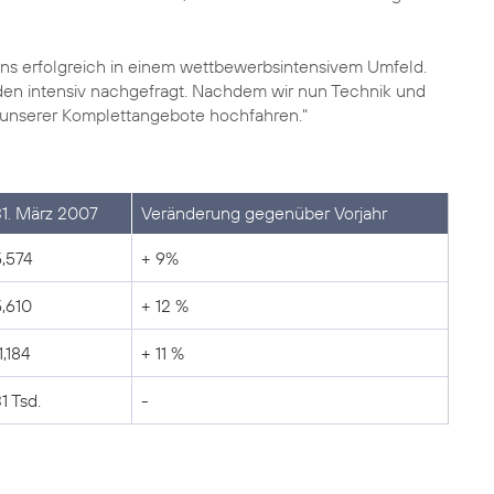
s erfolgreich in einem wettbewerbsintensivem Umfeld.
n intensiv nachgefragt. Nachdem wir nun Technik und
 unserer Komplettangebote hochfahren."
31. März 2007
Veränderung gegenüber Vorjahr
5,574
+ 9%
5,610
+ 12 %
1,184
+ 11 %
1 Tsd.
-