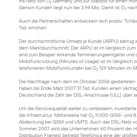
ins Netz von O
Germany und zur Mailbox für einen mona
2
Genion Kunden liegt nun bei 3,94 Mio. Damit ist O
nach
2
Auch die Partnerschaften entwickeln sich positiv: Tchi
Tsd. erhöhen.
Der durchschnittliche Umsatz je Kunde (ARPU) betrug i
dem Marktdurchschnitt. Der ARPU ist im Vergleich zum
sind zum Beispiel sinkende Terminierungsentgelte und 
Mobilfunknutzung (Minutes of Usage) ist im Vergleich z
telefonieren Mobilfunkkunden bei O
129 Minuten im M
2
Die Nachfrage nach dem im Oktober 2006 gestarteten D
haben bis Ende März 2007 31 Tsd. Kunden einen Vertrag
Deutschland die Zahl der DSL-Anschlüsse (ULL) über s
Um die Servicequalität weiter zu verbessern, investiert
die Infrastruktur. Mittlerweile hat O
11.000 GSM- und 8.
2
Abdeckung bei GSM und UMTS. Auch das DSL-Netz von 
Sommer 2007 wird das Unternehmen 60 Prozent der Ha
Distribution Frames) betreibt Telefónica eine der grö