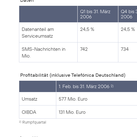
Daten
Q1 bis 31. März
Q4 bis 3
2006
2006
Datenanteil am
24,5 %
24,5 %
Serviceumsatz
SMS-Nachrichten in
742
734
Mio.
Profitabilität (inklusive Telefónica Deutschland)
1. Feb. bis 31. März 2006
2)
Umsatz
577 Mio. Euro
OIBDA
131 Mio. Euro
Rumpfquartal
2)