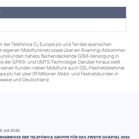
7
n der Telefónica O
Europe plc und Teil des spanischen
2
 dem eigenen Mobilfunknetz sowie über ein Roaming-Abkommen
ilfunkkunden nahezu flächendeckende GSM-Versorgung in
sis der GPRS- und UMTS-Technologie. Darüber hinaus stellt
r seinen Kunden neben Mobilfunk auch DSL-Festnetztelefonie
pe plc hat über 39 Millionen Mobil- und Festnetzkunden in
lowakei und Deutschland.
9. Juli 2026
RGEBNISSE DER TELEFÓNICA GRUPPE FÜR DAS ZWEITE QUARTAL 2026