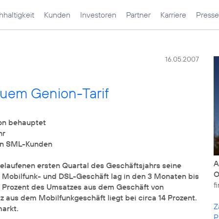
haltigkeit
Kunden
Investoren
Partner
Karriere
Presse
16.05.2007
euem Genion-Tarif
on behauptet
hr
ion SML-Kunden
A
laufenen ersten Quartal des Geschäftsjahrs seine
Mobilfunk- und DSL-Geschäft lag in den 3 Monaten bis
f
0 Prozent des Umsatzes aus dem Geschäft von
 aus dem Mobilfunkgeschäft liegt bei circa 14 Prozent.
Z
arkt.
P