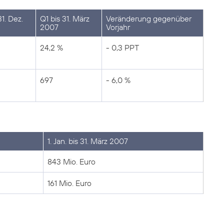
1. Dez.
Q1 bis 31. März
Veränderung gegenüber
2007
Vorjahr
24,2 %
- 0,3 PPT
697
- 6,0 %
1. Jan. bis 31. März 2007
843 Mio. Euro
161 Mio. Euro