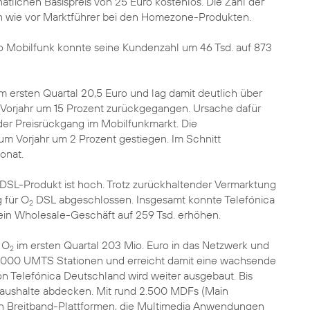
tlichen Basispreis von 25 Euro kostenlos. Die Zahl der
 wie vor Marktführer bei den Homezone-Produkten.
bo Mobilfunk konnte seine Kundenzahl um 46 Tsd. auf 873
m ersten Quartal 20,5 Euro und lag damit deutlich über
 Vorjahr um 15 Prozent zurückgegangen. Ursache dafür
der Preisrückgang im Mobilfunkmarkt. Die
um Vorjahr um 2 Prozent gestiegen. Im Schnitt
onat.
SL-Produkt ist hoch. Trotz zurückhaltender Vermarktung
 für O
DSL abgeschlossen. Insgesamt konnte Telefónica
2
ein Wholesale-Geschäft auf 259 Tsd. erhöhen.
e O
im ersten Quartal 203 Mio. Euro in das Netzwerk und
2
000 UMTS Stationen und erreicht damit eine wachsende
Telefónica Deutschland wird weiter ausgebaut. Bis
ushalte abdecken. Mit rund 2.500 MDFs (Main
ßten Breitband-Plattformen, die Multimedia Anwendungen