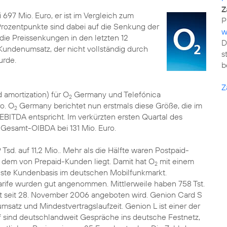
Z
697 Mio. Euro, er ist im Vergleich zum
Prozentpunkte sind dabei auf die Senkung der
w
ie Preissenkungen in den letzten 12
D
undenumsatz, der nicht vollständig durch
s
rde.
b
Z
 amortization) für O
Germany und Telefónica
2
o. O
Germany berichtet nun erstmals diese Größe, die im
2
EBITDA entspricht. Im verkürzten ersten Quartal des
r Gesamt-OIBDA bei 131 Mio. Euro.
Tsd. auf 11,2 Mio.. Mehr als die Hälfte waren Postpaid-
 dem von Prepaid-Kunden liegt. Damit hat O
mit einem
2
igste Kundenbasis im deutschen Mobilfunkmarkt.
ife wurden gut angenommen. Mittlerweile haben 758 Tst.
st seit 28. November 2006 angeboten wird. Genion Card S
msatz und Mindestvertragslaufzeit. Genion L ist einer der
rif sind deutschlandweit Gespräche ins deutsche Festnetz,