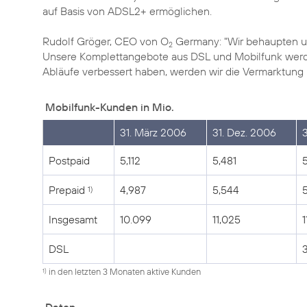
auf Basis von ADSL2+ ermöglichen.
Rudolf Gröger, CEO von O
Germany: "Wir behaupten un
2
Unsere Komplettangebote aus DSL und Mobilfunk werde
Abläufe verbessert haben, werden wir die Vermarktung
Mobilfunk-Kunden in Mio.
31. März 2006
31. Dez. 2006
Postpaid
5,112
5,481
Prepaid
4,987
5,544
1)
Insgesamt
10.099
11,025
1
DSL
3
in den letzten 3 Monaten aktive Kunden
1)