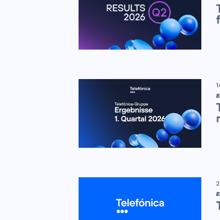
1
E
2
E