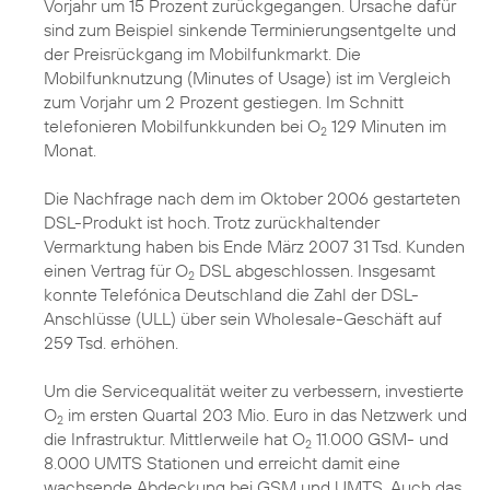
Vorjahr um 15 Prozent zurückgegangen. Ursache dafür
sind zum Beispiel sinkende Terminierungsentgelte und
der Preisrückgang im Mobilfunkmarkt. Die
Mobilfunknutzung (Minutes of Usage) ist im Vergleich
zum Vorjahr um 2 Prozent gestiegen. Im Schnitt
telefonieren Mobilfunkkunden bei O
129 Minuten im
2
Monat.
Die Nachfrage nach dem im Oktober 2006 gestarteten
DSL-Produkt ist hoch. Trotz zurückhaltender
Vermarktung haben bis Ende März 2007 31 Tsd. Kunden
einen Vertrag für O
DSL abgeschlossen. Insgesamt
2
konnte Telefónica Deutschland die Zahl der DSL-
Anschlüsse (ULL) über sein Wholesale-Geschäft auf
259 Tsd. erhöhen.
Um die Servicequalität weiter zu verbessern, investierte
O
im ersten Quartal 203 Mio. Euro in das Netzwerk und
2
die Infrastruktur. Mittlerweile hat O
11.000 GSM- und
2
8.000 UMTS Stationen und erreicht damit eine
wachsende Abdeckung bei GSM und UMTS. Auch das