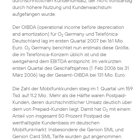
durchschnittlichen Kundenumsatz, der nicht vollständig
durch höhere Nutzung und Kundenwachstum
aufgefangen wurde.
Der OIBDA (operational income before depreciation
and amortization) für O
Germany und Telefónica
2
Deutschland lag im ersten Quartal 2007 bei 161 Mio.
Euro. O
Germany berichtet nun erstmals diese Größe,
2
die im Telefónica-Konzern üblich ist und die
weitgehend dem EBITDA entspricht. Im verkürzten
ersten Quartal des Geschäftsjahres (1. Feb 2006 bis 31.
März 2006) lag der Gesamt-OIBDA bei 131 Mio. Euro.
Die Zahl der Mobilfunkkunden stieg im 1. Quartal um 159
Tsd. auf 11,2 Mio.. Mehr als die Hälfte waren Postpaid-
Kunden, deren durchschnittlicher Umsatz deutlich über
dem von Prepaid-Kunden liegt. Damit hat O
mit einem
2
Anteil von insgesamt 50 Prozent Postpaid die
werthaltigste Kundenbasis im deutschen
Mobilfunkmarkt. Insbesondere die Genion SML und
Genion Card SML Tarife wurden gut angenommen.