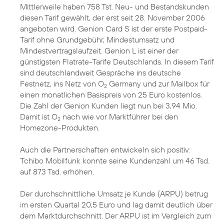
Mittlerweile haben 758 Tst. Neu- und Bestandskunden
diesen Tarif gewählt, der erst seit 28. November 2006
angeboten wird. Genion Card S ist der erste Postpaid-
Tarif ohne Grundgebühr, Mindestumsatz und
Mindestvertragslaufzeit. Genion L ist einer der
günstigsten Flatrate-Tarife Deutschlands. In diesem Tarif
sind deutschlandweit Gespräche ins deutsche
Festnetz, ins Netz von O
Germany und zur Mailbox für
2
einen monatlichen Basispreis von 25 Euro kostenlos.
Die Zahl der Genion Kunden liegt nun bei 3,94 Mio.
Damit ist O
nach wie vor Marktführer bei den
2
Homezone-Produkten.
Auch die Partnerschaften entwickeln sich positiv:
Tchibo Mobilfunk konnte seine Kundenzahl um 46 Tsd.
auf 873 Tsd. erhöhen.
Der durchschnittliche Umsatz je Kunde (ARPU) betrug
im ersten Quartal 20,5 Euro und lag damit deutlich über
dem Marktdurchschnitt. Der ARPU ist im Vergleich zum