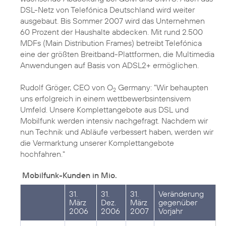
DSL-Netz von Telefónica Deutschland wird weiter
ausgebaut. Bis Sommer 2007 wird das Unternehmen
60 Prozent der Haushalte abdecken. Mit rund 2.500
MDFs (Main Distribution Frames) betreibt Telefónica
eine der größten Breitband-Plattformen, die Multimedia
Anwendungen auf Basis von ADSL2+ ermöglichen.
Rudolf Gröger, CEO von O
Germany: "Wir behaupten
2
uns erfolgreich in einem wettbewerbsintensivem
Umfeld. Unsere Komplettangebote aus DSL und
Mobilfunk werden intensiv nachgefragt. Nachdem wir
nun Technik und Abläufe verbessert haben, werden wir
die Vermarktung unserer Komplettangebote
hochfahren."
Mobilfunk-Kunden in Mio.
31.
31.
31.
Veränderung
März
Dez.
März
gegenüber
2006
2006
2007
Vorjahr