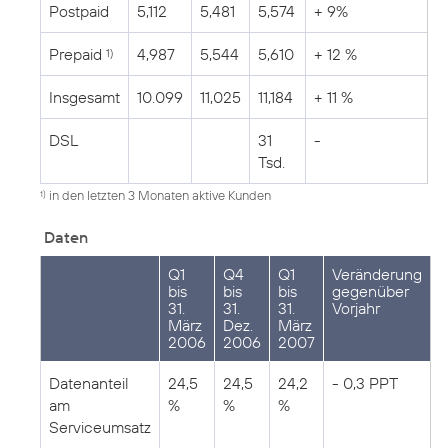
Postpaid
5,112
5,481
5,574
+ 9%
Prepaid
4,987
5,544
5,610
+ 12 %
1)
Insgesamt
10.099
11,025
11,184
+ 11 %
DSL
31
-
Tsd.
in den letzten 3 Monaten aktive Kunden
1)
Daten
Q1
Q4
Q1
Veränderung
bis
bis
bis
gegenüber
31.
31.
31.
Vorjahr
März
Dez.
März
2006
2006
2007
Datenanteil
24,5
24,5
24,2
- 0,3 PPT
am
%
%
%
Serviceumsatz