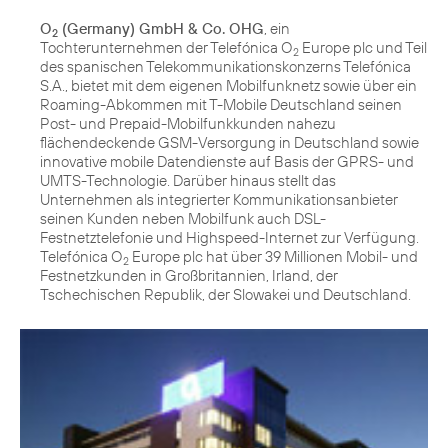
O
(Germany) GmbH & Co. OHG
, ein
2
Tochterunternehmen der Telefónica O
Europe plc und Teil
2
des spanischen Telekommunikationskonzerns Telefónica
S.A., bietet mit dem eigenen Mobilfunknetz sowie über ein
Roaming-Abkommen mit T-Mobile Deutschland seinen
Post- und Prepaid-Mobilfunkkunden nahezu
flächendeckende GSM-Versorgung in Deutschland sowie
innovative mobile Datendienste auf Basis der GPRS- und
UMTS-Technologie. Darüber hinaus stellt das
Unternehmen als integrierter Kommunikationsanbieter
seinen Kunden neben Mobilfunk auch DSL-
Festnetztelefonie und Highspeed-Internet zur Verfügung.
Telefónica O
Europe plc hat über 39 Millionen Mobil- und
2
Festnetzkunden in Großbritannien, Irland, der
Tschechischen Republik, der Slowakei und Deutschland.