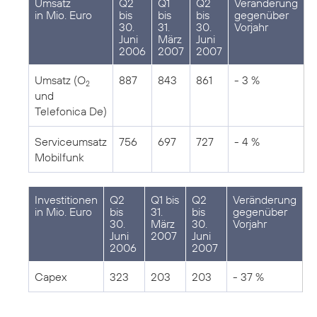
Umsatz
Q2
Q1
Q2
Veränderung
in Mio. Euro
bis
bis
bis
gegenüber
30.
31.
30.
Vorjahr
Juni
März
Juni
2006
2007
2007
Umsatz (O
887
843
861
- 3 %
2
und
Telefonica De)
Serviceumsatz
756
697
727
- 4 %
Mobilfunk
Investitionen
Q2
Q1 bis
Q2
Veränderung
in Mio. Euro
bis
31.
bis
gegenüber
30.
März
30.
Vorjahr
Juni
2007
Juni
2006
2007
Capex
323
203
203
- 37 %