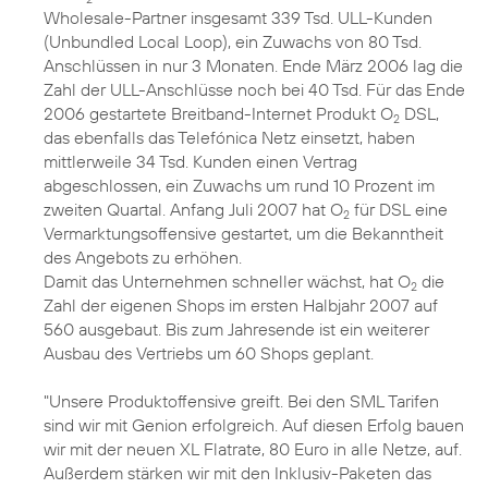
Wholesale-Partner insgesamt 339 Tsd. ULL-Kunden
(Unbundled Local Loop), ein Zuwachs von 80 Tsd.
Anschlüssen in nur 3 Monaten. Ende März 2006 lag die
Zahl der ULL-Anschlüsse noch bei 40 Tsd. Für das Ende
2006 gestartete Breitband-Internet Produkt O
DSL,
2
das ebenfalls das Telefónica Netz einsetzt, haben
mittlerweile 34 Tsd. Kunden einen Vertrag
abgeschlossen, ein Zuwachs um rund 10 Prozent im
zweiten Quartal. Anfang Juli 2007 hat O
für DSL eine
2
Vermarktungsoffensive gestartet, um die Bekanntheit
des Angebots zu erhöhen.
Damit das Unternehmen schneller wächst, hat O
die
2
Zahl der eigenen Shops im ersten Halbjahr 2007 auf
560 ausgebaut. Bis zum Jahresende ist ein weiterer
Ausbau des Vertriebs um 60 Shops geplant.
"Unsere Produktoffensive greift. Bei den SML Tarifen
sind wir mit Genion erfolgreich. Auf diesen Erfolg bauen
wir mit der neuen XL Flatrate, 80 Euro in alle Netze, auf.
Außerdem stärken wir mit den Inklusiv-Paketen das