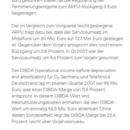
Euro gesunken. Dabei hat die Regulierung der
Terminierungsentgelte zum ARPU-Rückgang 3 Euro
beigetragen.
Der im Vergleich zum Vorquartal leicht gestiegene
ARPU trägt dazu bei, dass der Serviceumsatz im
Mobilfunk um 30 Mio. Euro auf 727 Mio. Euro gestiegen
ist. Gegenüber dem Vorjahr entspricht dies noch einem
Rückgang um 3,8 Prozent. In Q1 2007 war der
Serviceumsatz um 4,6 Prozent zum Vorjahr gesunken.
Der OIBDA (operational income before depreciation
and amortization) für O
Germany und Telefónica
2
Deutschland lag im zweiten Quartal 2007 bei 98 Mio.
Euro, was einer OIBDA-Marge von 11,4 Prozent
entspricht. In diesem OIBDA-Wert sind
Restrukturierungskosten enthalten, die den OIBDA-
Wert um einmalig 96,5 Mio. Euro absenken. Ohne
diesen Sondereffekt liegt die OIBDA Marge bei 22,6
Prozent, leicht über Vorjahresniveau.