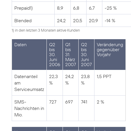
Prepaid1)
8,9
6,8
6,7
-25 %
Blended
24,2
20,5
20,9
-14 %
1) in den letzten 3 Monaten aktive Kunden
Daten
Q2
Q1
Q2
Veränderung
bis
bis
bis
gegenüber
30.
31.
30.
Vorjahr
Juni
März
Juni
2006
2007
2007
Datenanteil
22,3
24,2
23,8
1,5 PPT
am
%
%
%
Serviceumsatz
SMS-
727
697
741
2 %
Nachrichten in
Mio.