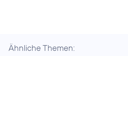
Ähnliche Themen:
29. Juli 2026
ERGEBNISSE DER TELEFÓNICA
GRUPPE FÜR DAS ZWEITE QUARTAL
2026
Telefónica
Deutschland setzt
auf konsequente
Transformation für
nachhaltiges
Wachstum