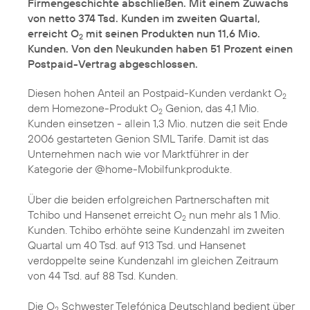
Firmengeschichte abschließen. Mit einem Zuwachs
von netto 374 Tsd. Kunden im zweiten Quartal,
erreicht O
mit seinen Produkten nun 11,6 Mio.
2
Kunden. Von den Neukunden haben 51 Prozent einen
Postpaid-Vertrag abgeschlossen.
Diesen hohen Anteil an Postpaid-Kunden verdankt O
2
dem Homezone-Produkt O
Genion, das 4,1 Mio.
2
Kunden einsetzen - allein 1,3 Mio. nutzen die seit Ende
2006 gestarteten Genion SML Tarife. Damit ist das
Unternehmen nach wie vor Marktführer in der
Kategorie der @home-Mobilfunkprodukte.
Über die beiden erfolgreichen Partnerschaften mit
Tchibo und Hansenet erreicht O
nun mehr als 1 Mio.
2
Kunden. Tchibo erhöhte seine Kundenzahl im zweiten
Quartal um 40 Tsd. auf 913 Tsd. und Hansenet
verdoppelte seine Kundenzahl im gleichen Zeitraum
von 44 Tsd. auf 88 Tsd. Kunden.
Die O
Schwester Telefónica Deutschland bedient über
2