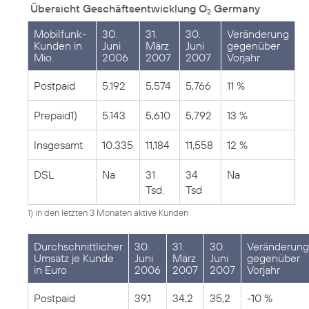
Übersicht Geschäftsentwicklung O
Germany
2
Mobilfunk-
30.
31.
30.
Veränderung
Kunden in
Juni
März
Juni
gegenüber
Mio.
2006
2007
2007
Vorjahr
Postpaid
5.192
5,574
5,766
11 %
Prepaid1)
5.143
5,610
5,792
13 %
Insgesamt
10.335
11,184
11,558
12 %
DSL
Na
31
34
Na
Tsd.
Tsd
1) in den letzten 3 Monaten aktive Kunden
Durchschnittlicher
30.
31.
30.
Veränderung
Umsatz je Kunde
Juni
März
Juni
gegenüber
in Euro
2006
2007
2007
Vorjahr
Postpaid
39,1
34,2
35,2
-10 %