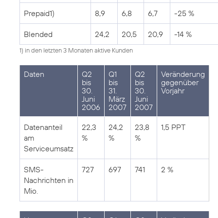
Prepaid1)
8,9
6,8
6,7
-25 %
Blended
24,2
20,5
20,9
-14 %
1) in den letzten 3 Monaten aktive Kunden
Daten
Q2
Q1
Q2
Veränderung
bis
bis
bis
gegenüber
30.
31.
30.
Vorjahr
Juni
März
Juni
2006
2007
2007
Datenanteil
22,3
24,2
23,8
1,5 PPT
am
%
%
%
Serviceumsatz
SMS-
727
697
741
2 %
Nachrichten in
Mio.