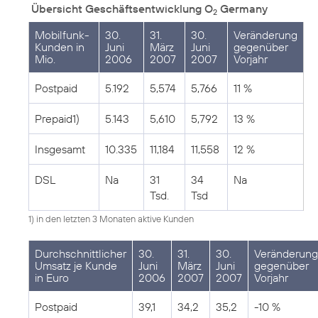
Übersicht Geschäftsentwicklung O
Germany
2
Mobilfunk-
30.
31.
30.
Veränderung
Kunden in
Juni
März
Juni
gegenüber
Mio.
2006
2007
2007
Vorjahr
Postpaid
5.192
5,574
5,766
11 %
Prepaid1)
5.143
5,610
5,792
13 %
Insgesamt
10.335
11,184
11,558
12 %
DSL
Na
31
34
Na
Tsd.
Tsd
1) in den letzten 3 Monaten aktive Kunden
Durchschnittlicher
30.
31.
30.
Veränderung
Umsatz je Kunde
Juni
März
Juni
gegenüber
in Euro
2006
2007
2007
Vorjahr
Postpaid
39,1
34,2
35,2
-10 %