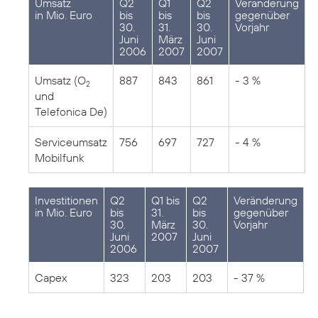
Umsatz
Q2
Q1
Q2
Veränderung
in Mio. Euro
bis
bis
bis
gegenüber
30.
31.
30.
Vorjahr
Juni
März
Juni
2006
2007
2007
Umsatz (O
887
843
861
- 3 %
2
und
Telefonica De)
Serviceumsatz
756
697
727
- 4 %
Mobilfunk
Investitionen
Q2
Q1 bis
Q2
Veränderung
in Mio. Euro
bis
31.
bis
gegenüber
30.
März
30.
Vorjahr
Juni
2007
Juni
2006
2007
Capex
323
203
203
- 37 %