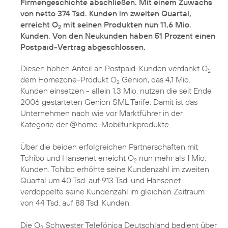
Firmengeschichte abschließen. Mit einem Zuwachs
von netto 374 Tsd. Kunden im zweiten Quartal,
erreicht O
mit seinen Produkten nun 11,6 Mio.
2
Kunden. Von den Neukunden haben 51 Prozent einen
Postpaid-Vertrag abgeschlossen.
Diesen hohen Anteil an Postpaid-Kunden verdankt O
2
dem Homezone-Produkt O
Genion, das 4,1 Mio.
2
Kunden einsetzen - allein 1,3 Mio. nutzen die seit Ende
2006 gestarteten Genion SML Tarife. Damit ist das
Unternehmen nach wie vor Marktführer in der
Kategorie der @home-Mobilfunkprodukte.
Über die beiden erfolgreichen Partnerschaften mit
Tchibo und Hansenet erreicht O
nun mehr als 1 Mio.
2
Kunden. Tchibo erhöhte seine Kundenzahl im zweiten
Quartal um 40 Tsd. auf 913 Tsd. und Hansenet
verdoppelte seine Kundenzahl im gleichen Zeitraum
von 44 Tsd. auf 88 Tsd. Kunden.
Die O
Schwester Telefónica Deutschland bedient über
2