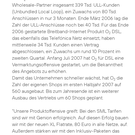
Wholesale-Partner insgesamt 339 Tsd. ULL-Kunden
(Unbundled Local Loop), ein Zuwachs von 80 Tsd.
Anschlüssen in nur 3 Monaten. Ende März 2006 lag die
Zahl der ULL-Anschlüsse noch bei 40 Tsd. Für das Ende
2006 gestartete Breitband-Internet Produkt O
DSL,
2
das ebenfalls das Telefónica Netz einsetzt, haben
mittlerweile 34 Tsd. Kunden einen Vertrag
abgeschlossen, ein Zuwachs um rund 10 Prozent im
zweiten Quartal. Anfang Juli 2007 hat O
für DSL eine
2
Vermarktungsoffensive gestartet, um die Bekanntheit
des Angebots zu erhöhen.
Damit das Unternehmen schneller wächst, hat O
die
2
Zahl der eigenen Shops im ersten Halbjahr 2007 auf
560 ausgebaut. Bis zum Jahresende ist ein weiterer
Ausbau des Vertriebs um 60 Shops geplant.
"Unsere Produktoffensive greift. Bei den SML Tarifen
sind wir mit Genion erfolgreich. Auf diesen Erfolg bauen
wir mit der neuen XL Flatrate, 80 Euro in alle Netze, auf.
Außerdem stärken wir mit den Inklusiv-Paketen das