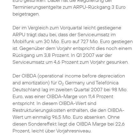
Euro gesunken. Dabei hat die Regulierung der
Terminierungsentgelte zum ARPU-Rückgang 3 Euro
beigetragen.
Der im Vergleich zum Vorquartal leicht gestiegene
ARPU trägt dazu bei, dass der Serviceumsatz im
Mobilfunk um 30 Mio. Euro auf 727 Mio. Euro gestiegen
ist. Gegenüber dem Vorjahr entspricht dies noch einem
Rückgang um 3,8 Prozent. In Q1 2007 war der
Serviceumsatz um 4,6 Prozent zum Vorjahr gesunken.
Der OIBDA (operational income before depreciation
and amortization) für O
Germany und Telefónica
2
Deutschland lag im zweiten Quartal 2007 bei 98 Mio.
Euro, was einer OIBDA-Marge von 11,4 Prozent
entspricht. In diesem OIBDA-Wert sind
Restrukturierungskosten enthalten, die den OIBDA-
Wert um einmalig 96,5 Mio. Euro absenken. Ohne
diesen Sondereffekt liegt die OIBDA Marge bei 22,6
Prozent, leicht über Vorjahresniveau.