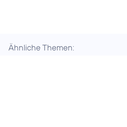
Ähnliche Themen:
29. Juli 2026
ERGEBNISSE DER TELEFÓNICA
GRUPPE FÜR DAS ZWEITE QUARTAL
2026
Telefónica
Deutschland setzt
auf konsequente
Transformation für
nachhaltiges
Wachstum