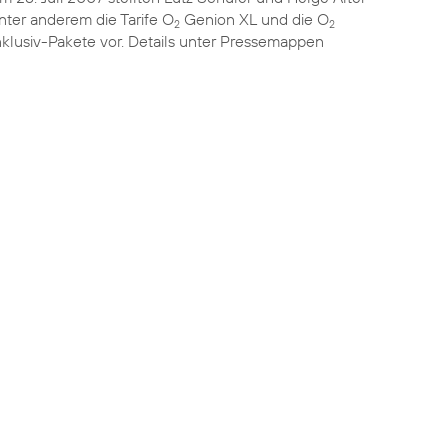
nter anderem die Tarife O
Genion XL und die O
2
2
nklusiv-Pakete vor. Details unter
Pressemappen