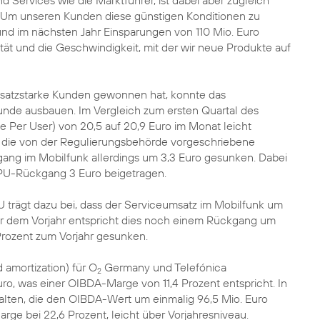
d Services wie die Marktführer, ist dabei aber zugleich
Um unseren Kunden diese günstigen Konditionen zu
und im nächsten Jahr Einsparungen von 110 Mio. Euro
ilität und die Geschwindigkeit, mit der wir neue Produkte auf
umsatzstarke Kunden gewonnen hat, konnte das
nde ausbauen. Im Vergleich zum ersten Quartal des
e Per User) von 20,5 auf 20,9 Euro im Monat leicht
ch die von der Regulierungsbehörde vorgeschriebene
ang im Mobilfunk allerdings um 3,3 Euro gesunken. Dabei
RPU-Rückgang 3 Euro beigetragen.
U trägt dazu bei, dass der Serviceumsatz im Mobilfunk um
er dem Vorjahr entspricht dies noch einem Rückgang um
Prozent zum Vorjahr gesunken.
 amortization) für O
Germany und Telefónica
2
ro, was einer OIBDA-Marge von 11,4 Prozent entspricht. In
lten, die den OIBDA-Wert um einmalig 96,5 Mio. Euro
ge bei 22,6 Prozent, leicht über Vorjahresniveau.