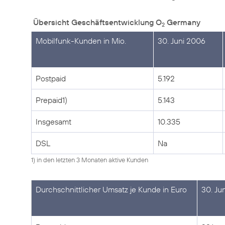
Übersicht Geschäftsentwicklung O
Germany
2
Mobilfunk-Kunden in Mio.
30. Juni 2006
Postpaid
5.192
Prepaid1)
5.143
Insgesamt
10.335
DSL
Na
1) in den letzten 3 Monaten aktive Kunden
Durchschnittlicher Umsatz je Kunde in Euro
30. Ju