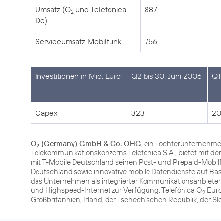
Umsatz (O
und Telefonica
887
2
De)
Serviceumsatz Mobilfunk
756
Investitionen in Mio. Euro
Q2 bis 30. Juni 2006
Q1
Capex
323
20
O
(Germany) GmbH & Co. OHG
, ein Tochterunternehme
2
Telekommunikationskonzerns Telefónica S.A., bietet mit
mit T-Mobile Deutschland seinen Post- und Prepaid-Mob
Deutschland sowie innovative mobile Datendienste auf Ba
das Unternehmen als integrierter Kommunikationsanbiete
und Highspeed-Internet zur Verfügung. Telefónica O
Euro
2
Großbritannien, Irland, der Tschechischen Republik, der S