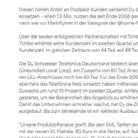
Diesen hohen Anteil an Postpaid-Kunden verdankt O
d
2
einsetzen - allein 1,3 Mio. nutzen die seit Ende 2006 g
nach wie vor Marktführer in der Kategorie der @home-
Über die beiden erfolgreichen Partnerschaften mit Tch
Tchibo erhöhte seine Kundenzahl im zweiten Quartal um
Kundenzahl im gleichen Zeitraum von 44 Tsd. auf 88 Ts
Die O
Schwester Telefónica Deutschland bedient über
2
(Unbundled Local Loop), ein Zuwachs von 80 Tsd. Ansc
der ULL-Anschlüsse noch bei 40 Tsd. Für das Ende 200
ebenfalls das Telefónica Netz einsetzt, haben mittlerwe
Zuwachs um rund 10 Prozent im zweiten Quartal. Anfang
gestartet, um die Bekanntheit des Angebots zu erhöhen
Damit das Unternehmen schneller wächst, hat O
die Z
2
ausgebaut. Bis zum Jahresende ist ein weiterer Ausbau 
"Unsere Produktoffensive greift. Bei den SML Tarifen sin
mit der neuen XL Flatrate, 80 Euro in alle Netze, auf. 