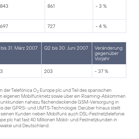
843
861
- 3 %
697
727
- 4 %
 bis 31. März 2007
Q2 bis 30. Juni 2007
Veränderung
gegenüber
Vorjahr
3
203
- 37 %
n der Telefónica O
Europe plc und Teil des spanischen
2
 dem eigenen Mobilfunknetz sowie über ein Roaming-Abkommen
ilfunkkunden nahezu flächendeckende GSM-Versorgung in
sis der GPRS- und UMTS-Technologie. Darüber hinaus stellt
r seinen Kunden neben Mobilfunk auch DSL-Festnetztelefonie
pe plc hat fast 40 Millionen Mobil- und Festnetzkunden in
lowakei und Deutschland.