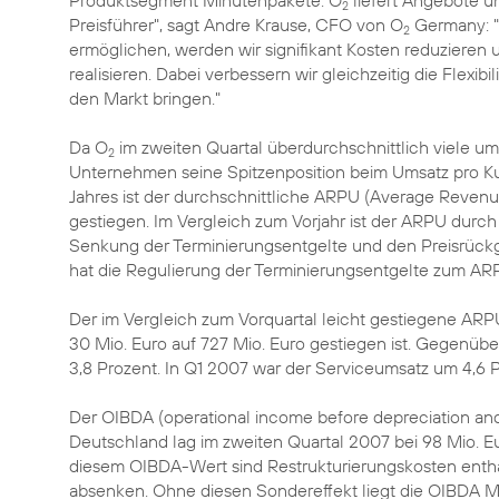
Produktsegment Minutenpakete. O
liefert Angebote un
2
Preisführer", sagt Andre Krause, CFO von O
Germany: "
2
ermöglichen, werden wir signifikant Kosten reduzieren 
realisieren. Dabei verbessern wir gleichzeitig die Flexib
den Markt bringen."
Da O
im zweiten Quartal überdurchschnittlich viele 
2
Unternehmen seine Spitzenposition beim Umsatz pro Ku
Jahres ist der durchschnittliche ARPU (Average Revenu
gestiegen. Im Vergleich zum Vorjahr ist der ARPU dur
Senkung der Terminierungsentgelte und den Preisrückg
hat die Regulierung der Terminierungsentgelte zum A
Der im Vergleich zum Vorquartal leicht gestiegene ARP
30 Mio. Euro auf 727 Mio. Euro gestiegen ist. Gegenüb
3,8 Prozent. In Q1 2007 war der Serviceumsatz um 4,6 
Der OIBDA (operational income before depreciation and
Deutschland lag im zweiten Quartal 2007 bei 98 Mio. Eu
diesem OIBDA-Wert sind Restrukturierungskosten entha
absenken. Ohne diesen Sondereffekt liegt die OIBDA Mar