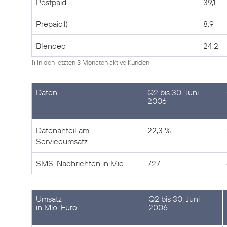
Postpaid
39,1
Prepaid1)
8,9
Blended
24,2
1) in den letzten 3 Monaten aktive Kunden
Daten
Q2 bis 30. Juni
2006
Datenanteil am
22,3 %
Serviceumsatz
SMS-Nachrichten in Mio.
727
Umsatz
Q2 bis 30. Juni
in Mio. Euro
2006