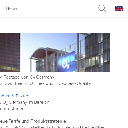
News
V Footage von O
Germany
2
ls Download in Online- und Broadcast-Qualität
ahlen & Fakten
u O
Germany im Bereich
2
nternehmen
eue Tarife und Produktstrategie
m 25. Juli 2007 stellten Lutz Schüler und Helge Alter