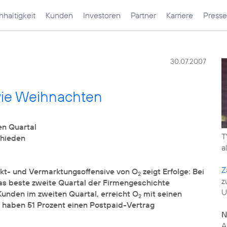
haltigkeit
Kunden
Investoren
Partner
Karriere
Presse
30.07.2007
wie Weihnachten
T
a
Z
kt- und Vermarktungsoffensive von O
zeigt Erfolge: Bei
2
z
s beste zweite Quartal der Firmengeschichte
U
Kunden im zweiten Quartal, erreicht O
mit seinen
2
 haben 51 Prozent einen Postpaid-Vertrag
N
A