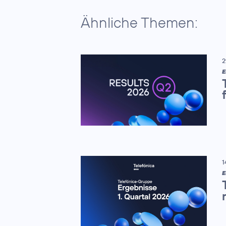
Ähnliche Themen:
2
E
1
E