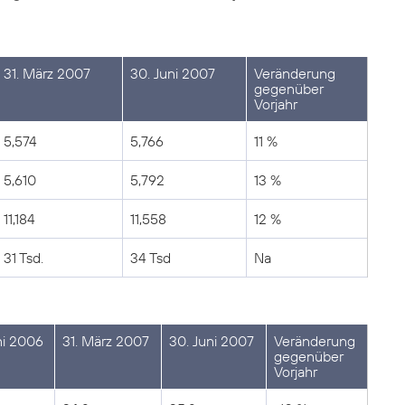
31. März 2007
30. Juni 2007
Veränderung
gegenüber
Vorjahr
5,574
5,766
11 %
5,610
5,792
13 %
11,184
11,558
12 %
31 Tsd.
34 Tsd
Na
ni 2006
31. März 2007
30. Juni 2007
Veränderung
gegenüber
Vorjahr