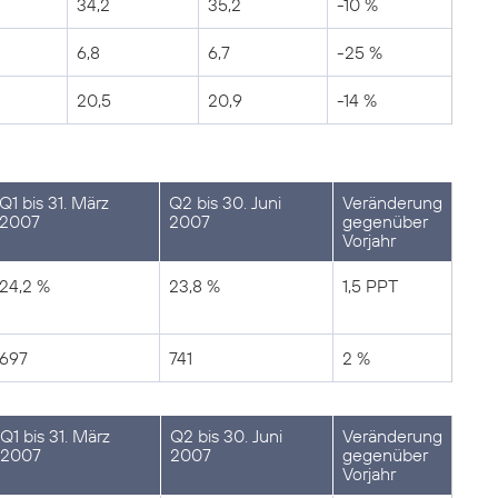
34,2
35,2
-10 %
6,8
6,7
-25 %
20,5
20,9
-14 %
Q1 bis 31. März
Q2 bis 30. Juni
Veränderung
2007
2007
gegenüber
Vorjahr
24,2 %
23,8 %
1,5 PPT
697
741
2 %
Q1 bis 31. März
Q2 bis 30. Juni
Veränderung
2007
2007
gegenüber
Vorjahr