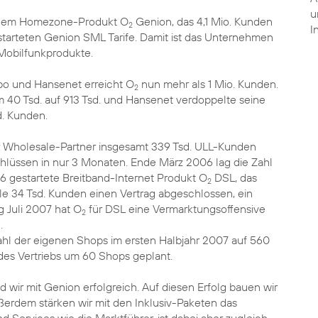
u
em Homezone-Produkt O
Genion, das 4,1 Mio. Kunden
2
I
estarteten Genion SML Tarife. Damit ist das Unternehmen
Mobilfunkprodukte.
ibo und Hansenet erreicht O
nun mehr als 1 Mio. Kunden.
2
 40 Tsd. auf 913 Tsd. und Hansenet verdoppelte seine
d. Kunden.
 Wholesale-Partner insgesamt 339 Tsd. ULL-Kunden
hlüssen in nur 3 Monaten. Ende März 2006 lag die Zahl
6 gestartete Breitband-Internet Produkt O
DSL, das
2
ile 34 Tsd. Kunden einen Vertrag abgeschlossen, ein
 Juli 2007 hat O
für DSL eine Vermarktungsoffensive
2
.
ahl der eigenen Shops im ersten Halbjahr 2007 auf 560
des Vertriebs um 60 Shops geplant.
d wir mit Genion erfolgreich. Auf diesen Erfolg bauen wir
Außerdem stärken wir mit den Inklusiv-Paketen das