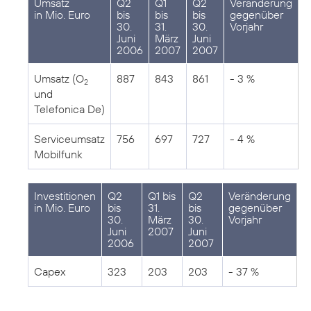
Umsatz
Q2
Q1
Q2
Veränderung
in Mio. Euro
bis
bis
bis
gegenüber
30.
31.
30.
Vorjahr
Juni
März
Juni
2006
2007
2007
Umsatz (O
887
843
861
- 3 %
2
und
Telefonica De)
Serviceumsatz
756
697
727
- 4 %
Mobilfunk
Investitionen
Q2
Q1 bis
Q2
Veränderung
in Mio. Euro
bis
31.
bis
gegenüber
30.
März
30.
Vorjahr
Juni
2007
Juni
2006
2007
Capex
323
203
203
- 37 %