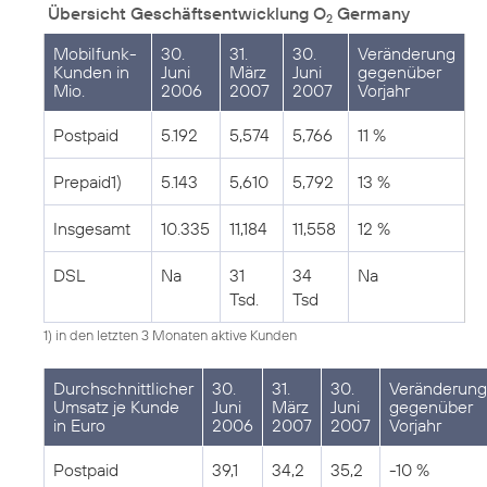
Übersicht Geschäftsentwicklung O
Germany
2
Mobilfunk-
30.
31.
30.
Veränderung
Kunden in
Juni
März
Juni
gegenüber
Mio.
2006
2007
2007
Vorjahr
Postpaid
5.192
5,574
5,766
11 %
Prepaid1)
5.143
5,610
5,792
13 %
Insgesamt
10.335
11,184
11,558
12 %
DSL
Na
31
34
Na
Tsd.
Tsd
1) in den letzten 3 Monaten aktive Kunden
Durchschnittlicher
30.
31.
30.
Veränderung
Umsatz je Kunde
Juni
März
Juni
gegenüber
in Euro
2006
2007
2007
Vorjahr
Postpaid
39,1
34,2
35,2
-10 %