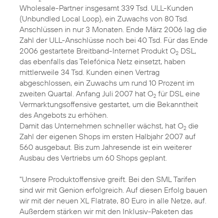
Wholesale-Partner insgesamt 339 Tsd. ULL-Kunden
(Unbundled Local Loop), ein Zuwachs von 80 Tsd.
Anschlüssen in nur 3 Monaten. Ende März 2006 lag die
Zahl der ULL-Anschlüsse noch bei 40 Tsd. Für das Ende
2006 gestartete Breitband-Internet Produkt O
DSL,
2
das ebenfalls das Telefónica Netz einsetzt, haben
mittlerweile 34 Tsd. Kunden einen Vertrag
abgeschlossen, ein Zuwachs um rund 10 Prozent im
zweiten Quartal. Anfang Juli 2007 hat O
für DSL eine
2
Vermarktungsoffensive gestartet, um die Bekanntheit
des Angebots zu erhöhen.
Damit das Unternehmen schneller wächst, hat O
die
2
Zahl der eigenen Shops im ersten Halbjahr 2007 auf
560 ausgebaut. Bis zum Jahresende ist ein weiterer
Ausbau des Vertriebs um 60 Shops geplant.
"Unsere Produktoffensive greift. Bei den SML Tarifen
sind wir mit Genion erfolgreich. Auf diesen Erfolg bauen
wir mit der neuen XL Flatrate, 80 Euro in alle Netze, auf.
Außerdem stärken wir mit den Inklusiv-Paketen das