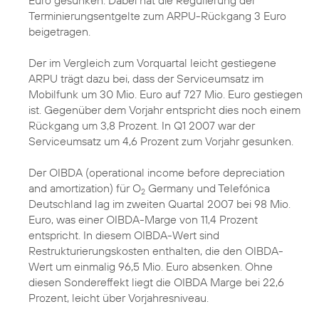
Euro gesunken. Dabei hat die Regulierung der
Terminierungsentgelte zum ARPU-Rückgang 3 Euro
beigetragen.
Der im Vergleich zum Vorquartal leicht gestiegene
ARPU trägt dazu bei, dass der Serviceumsatz im
Mobilfunk um 30 Mio. Euro auf 727 Mio. Euro gestiegen
ist. Gegenüber dem Vorjahr entspricht dies noch einem
Rückgang um 3,8 Prozent. In Q1 2007 war der
Serviceumsatz um 4,6 Prozent zum Vorjahr gesunken.
Der OIBDA (operational income before depreciation
and amortization) für O
Germany und Telefónica
2
Deutschland lag im zweiten Quartal 2007 bei 98 Mio.
Euro, was einer OIBDA-Marge von 11,4 Prozent
entspricht. In diesem OIBDA-Wert sind
Restrukturierungskosten enthalten, die den OIBDA-
Wert um einmalig 96,5 Mio. Euro absenken. Ohne
diesen Sondereffekt liegt die OIBDA Marge bei 22,6
Prozent, leicht über Vorjahresniveau.