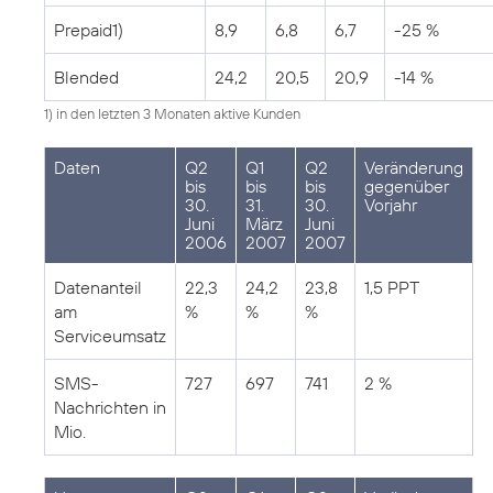
Prepaid1)
8,9
6,8
6,7
-25 %
Blended
24,2
20,5
20,9
-14 %
1) in den letzten 3 Monaten aktive Kunden
Daten
Q2
Q1
Q2
Veränderung
bis
bis
bis
gegenüber
30.
31.
30.
Vorjahr
Juni
März
Juni
2006
2007
2007
Datenanteil
22,3
24,2
23,8
1,5 PPT
am
%
%
%
Serviceumsatz
SMS-
727
697
741
2 %
Nachrichten in
Mio.