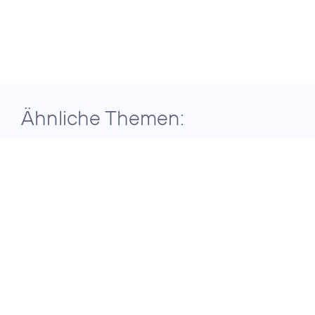
Ähnliche Themen:
29. Juli 2026
ERGEBNISSE DER TELEFÓNICA
GRUPPE FÜR DAS ZWEITE QUARTAL
2026
Telefónica
Deutschland setzt
auf konsequente
Transformation für
nachhaltiges
Wachstum