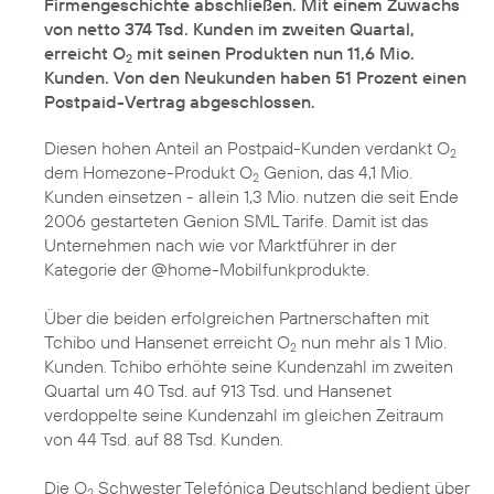
Firmengeschichte abschließen. Mit einem Zuwachs
von netto 374 Tsd. Kunden im zweiten Quartal,
erreicht O
mit seinen Produkten nun 11,6 Mio.
2
Kunden. Von den Neukunden haben 51 Prozent einen
Postpaid-Vertrag abgeschlossen.
Diesen hohen Anteil an Postpaid-Kunden verdankt O
2
dem Homezone-Produkt O
Genion, das 4,1 Mio.
2
Kunden einsetzen - allein 1,3 Mio. nutzen die seit Ende
2006 gestarteten Genion SML Tarife. Damit ist das
Unternehmen nach wie vor Marktführer in der
Kategorie der @home-Mobilfunkprodukte.
Über die beiden erfolgreichen Partnerschaften mit
Tchibo und Hansenet erreicht O
nun mehr als 1 Mio.
2
Kunden. Tchibo erhöhte seine Kundenzahl im zweiten
Quartal um 40 Tsd. auf 913 Tsd. und Hansenet
verdoppelte seine Kundenzahl im gleichen Zeitraum
von 44 Tsd. auf 88 Tsd. Kunden.
Die O
Schwester Telefónica Deutschland bedient über
2