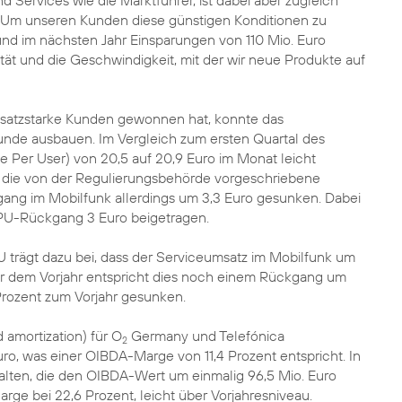
d Services wie die Marktführer, ist dabei aber zugleich
Um unseren Kunden diese günstigen Konditionen zu
und im nächsten Jahr Einsparungen von 110 Mio. Euro
ilität und die Geschwindigkeit, mit der wir neue Produkte auf
umsatzstarke Kunden gewonnen hat, konnte das
nde ausbauen. Im Vergleich zum ersten Quartal des
e Per User) von 20,5 auf 20,9 Euro im Monat leicht
ch die von der Regulierungsbehörde vorgeschriebene
ang im Mobilfunk allerdings um 3,3 Euro gesunken. Dabei
RPU-Rückgang 3 Euro beigetragen.
U trägt dazu bei, dass der Serviceumsatz im Mobilfunk um
er dem Vorjahr entspricht dies noch einem Rückgang um
Prozent zum Vorjahr gesunken.
 amortization) für O
Germany und Telefónica
2
ro, was einer OIBDA-Marge von 11,4 Prozent entspricht. In
lten, die den OIBDA-Wert um einmalig 96,5 Mio. Euro
ge bei 22,6 Prozent, leicht über Vorjahresniveau.