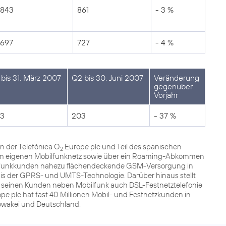
843
861
- 3 %
697
727
- 4 %
 bis 31. März 2007
Q2 bis 30. Juni 2007
Veränderung
gegenüber
Vorjahr
3
203
- 37 %
n der Telefónica O
Europe plc und Teil des spanischen
2
 dem eigenen Mobilfunknetz sowie über ein Roaming-Abkommen
ilfunkkunden nahezu flächendeckende GSM-Versorgung in
sis der GPRS- und UMTS-Technologie. Darüber hinaus stellt
r seinen Kunden neben Mobilfunk auch DSL-Festnetztelefonie
pe plc hat fast 40 Millionen Mobil- und Festnetzkunden in
lowakei und Deutschland.