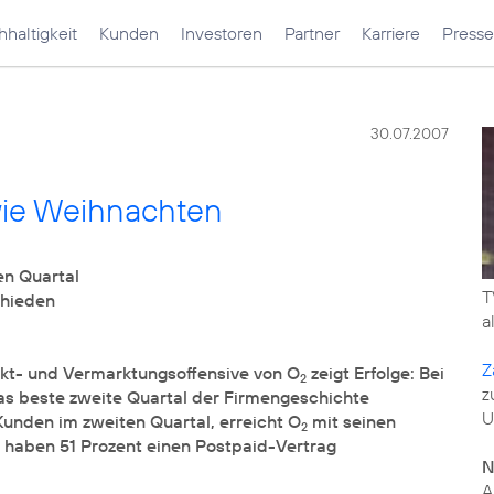
haltigkeit
Kunden
Investoren
Partner
Karriere
Presse
30.07.2007
wie Weihnachten
T
a
Z
kt- und Vermarktungsoffensive von O
zeigt Erfolge: Bei
2
z
s beste zweite Quartal der Firmengeschichte
U
Kunden im zweiten Quartal, erreicht O
mit seinen
2
 haben 51 Prozent einen Postpaid-Vertrag
N
A