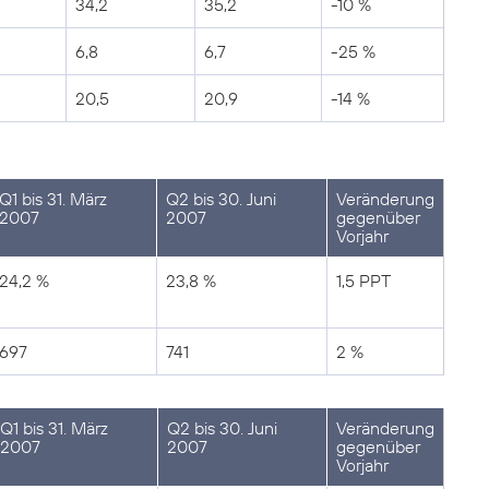
34,2
35,2
-10 %
6,8
6,7
-25 %
20,5
20,9
-14 %
Q1 bis 31. März
Q2 bis 30. Juni
Veränderung
2007
2007
gegenüber
Vorjahr
24,2 %
23,8 %
1,5 PPT
697
741
2 %
Q1 bis 31. März
Q2 bis 30. Juni
Veränderung
2007
2007
gegenüber
Vorjahr