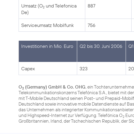
Umsatz (O
und Telefonica
887
2
De)
Serviceumsatz Mobilfunk
756
Investitionen in Mio. Euro
Q2 bis 30. Juni 2006
Q1
Capex
323
20
O
(Germany) GmbH & Co. OHG
, ein Tochterunternehme
2
Telekommunikationskonzerns Telefónica S.A., bietet mit
mit T-Mobile Deutschland seinen Post- und Prepaid-Mob
Deutschland sowie innovative mobile Datendienste auf Ba
das Unternehmen als integrierter Kommunikationsanbiete
und Highspeed-Internet zur Verfügung. Telefónica O
Euro
2
Großbritannien, Irland, der Tschechischen Republik, der S