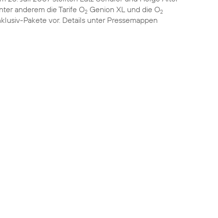
nter anderem die Tarife O
Genion XL und die O
2
2
nklusiv-Pakete vor. Details unter
Pressemappen