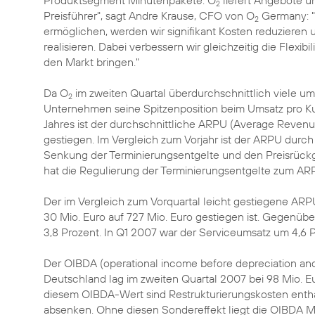
Produktsegment Minutenpakete. O
liefert Angebote un
2
Preisführer", sagt Andre Krause, CFO von O
Germany: "
2
ermöglichen, werden wir signifikant Kosten reduzieren 
realisieren. Dabei verbessern wir gleichzeitig die Flexib
den Markt bringen."
Da O
im zweiten Quartal überdurchschnittlich viele 
2
Unternehmen seine Spitzenposition beim Umsatz pro Ku
Jahres ist der durchschnittliche ARPU (Average Revenu
gestiegen. Im Vergleich zum Vorjahr ist der ARPU dur
Senkung der Terminierungsentgelte und den Preisrückg
hat die Regulierung der Terminierungsentgelte zum A
Der im Vergleich zum Vorquartal leicht gestiegene ARP
30 Mio. Euro auf 727 Mio. Euro gestiegen ist. Gegenüb
3,8 Prozent. In Q1 2007 war der Serviceumsatz um 4,6 
Der OIBDA (operational income before depreciation and
Deutschland lag im zweiten Quartal 2007 bei 98 Mio. Eu
diesem OIBDA-Wert sind Restrukturierungskosten entha
absenken. Ohne diesen Sondereffekt liegt die OIBDA Mar