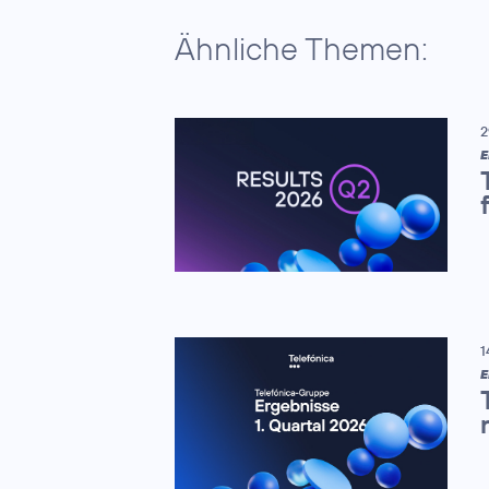
Ähnliche Themen:
2
E
1
E