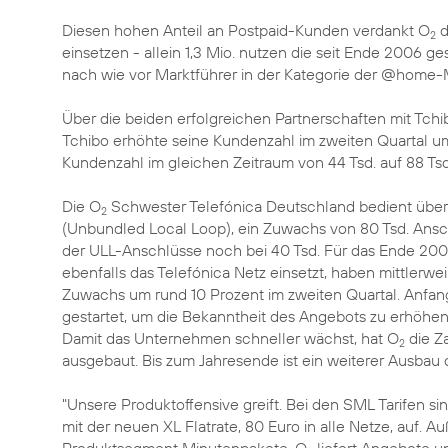
Diesen hohen Anteil an Postpaid-Kunden verdankt O
d
2
einsetzen - allein 1,3 Mio. nutzen die seit Ende 2006 g
nach wie vor Marktführer in der Kategorie der @home-
Über die beiden erfolgreichen Partnerschaften mit Tch
Tchibo erhöhte seine Kundenzahl im zweiten Quartal um
Kundenzahl im gleichen Zeitraum von 44 Tsd. auf 88 Ts
Die O
Schwester Telefónica Deutschland bedient über
2
(Unbundled Local Loop), ein Zuwachs von 80 Tsd. Ansc
der ULL-Anschlüsse noch bei 40 Tsd. Für das Ende 200
ebenfalls das Telefónica Netz einsetzt, haben mittlerwe
Zuwachs um rund 10 Prozent im zweiten Quartal. Anfang
gestartet, um die Bekanntheit des Angebots zu erhöhen
Damit das Unternehmen schneller wächst, hat O
die Z
2
ausgebaut. Bis zum Jahresende ist ein weiterer Ausbau 
"Unsere Produktoffensive greift. Bei den SML Tarifen sin
mit der neuen XL Flatrate, 80 Euro in alle Netze, auf. 