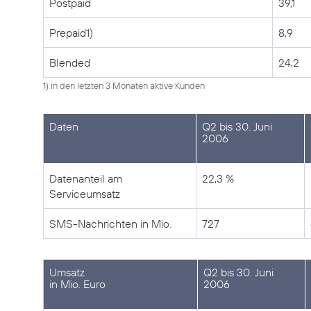
Postpaid
39,1
Prepaid1)
8,9
Blended
24,2
1) in den letzten 3 Monaten aktive Kunden
Daten
Q2 bis 30. Juni
2006
Datenanteil am
22,3 %
Serviceumsatz
SMS-Nachrichten in Mio.
727
Umsatz
Q2 bis 30. Juni
in Mio. Euro
2006