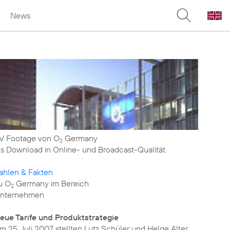
News
V Footage von O
Germany
2
ls Download in Online- und Broadcast-Qualität
ahlen & Fakten
u O
Germany im Bereich
2
nternehmen
eue Tarife und Produktstrategie
m 25. Juli 2007 stellten Lutz Schüler und Helge Alter