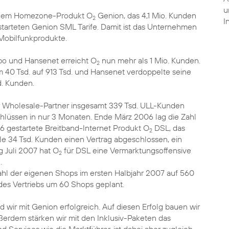
u
em Homezone-Produkt O
Genion, das 4,1 Mio. Kunden
2
I
estarteten Genion SML Tarife. Damit ist das Unternehmen
Mobilfunkprodukte.
ibo und Hansenet erreicht O
nun mehr als 1 Mio. Kunden.
2
 40 Tsd. auf 913 Tsd. und Hansenet verdoppelte seine
d. Kunden.
 Wholesale-Partner insgesamt 339 Tsd. ULL-Kunden
hlüssen in nur 3 Monaten. Ende März 2006 lag die Zahl
6 gestartete Breitband-Internet Produkt O
DSL, das
2
ile 34 Tsd. Kunden einen Vertrag abgeschlossen, ein
 Juli 2007 hat O
für DSL eine Vermarktungsoffensive
2
.
ahl der eigenen Shops im ersten Halbjahr 2007 auf 560
des Vertriebs um 60 Shops geplant.
d wir mit Genion erfolgreich. Auf diesen Erfolg bauen wir
Außerdem stärken wir mit den Inklusiv-Paketen das