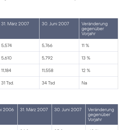
31. März 2007
30. Juni 2007
Veränderung
gegenüber
Vorjahr
5,574
5,766
11 %
5,610
5,792
13 %
11,184
11,558
12 %
31 Tsd.
34 Tsd
Na
ni 2006
31. März 2007
30. Juni 2007
Veränderung
gegenüber
Vorjahr