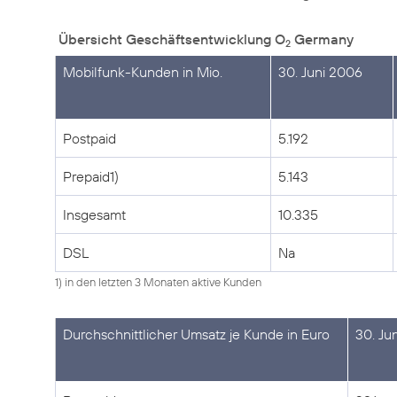
Übersicht Geschäftsentwicklung O
Germany
2
Mobilfunk-Kunden in Mio.
30. Juni 2006
Postpaid
5.192
Prepaid1)
5.143
Insgesamt
10.335
DSL
Na
1) in den letzten 3 Monaten aktive Kunden
Durchschnittlicher Umsatz je Kunde in Euro
30. Ju