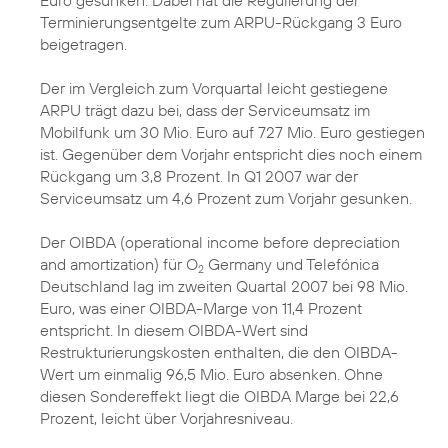
Euro gesunken. Dabei hat die Regulierung der
Terminierungsentgelte zum ARPU-Rückgang 3 Euro
beigetragen.
Der im Vergleich zum Vorquartal leicht gestiegene
ARPU trägt dazu bei, dass der Serviceumsatz im
Mobilfunk um 30 Mio. Euro auf 727 Mio. Euro gestiegen
ist. Gegenüber dem Vorjahr entspricht dies noch einem
Rückgang um 3,8 Prozent. In Q1 2007 war der
Serviceumsatz um 4,6 Prozent zum Vorjahr gesunken.
Der OIBDA (operational income before depreciation
and amortization) für O
Germany und Telefónica
2
Deutschland lag im zweiten Quartal 2007 bei 98 Mio.
Euro, was einer OIBDA-Marge von 11,4 Prozent
entspricht. In diesem OIBDA-Wert sind
Restrukturierungskosten enthalten, die den OIBDA-
Wert um einmalig 96,5 Mio. Euro absenken. Ohne
diesen Sondereffekt liegt die OIBDA Marge bei 22,6
Prozent, leicht über Vorjahresniveau.