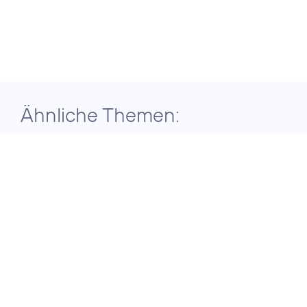
Ähnliche Themen:
29. Juli 2026
ERGEBNISSE DER TELEFÓNICA
GRUPPE FÜR DAS ZWEITE QUARTAL
2026
Telefónica
Deutschland setzt
auf konsequente
Transformation für
nachhaltiges
Wachstum