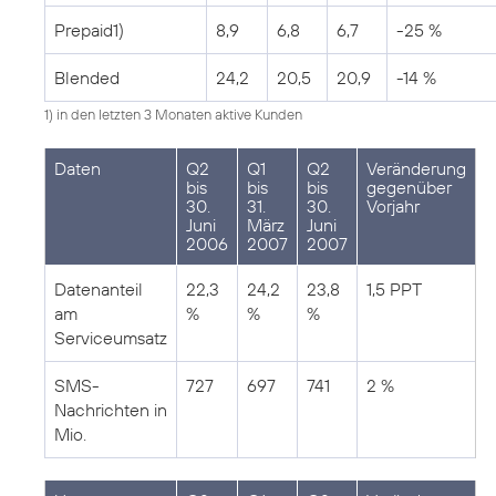
Prepaid1)
8,9
6,8
6,7
-25 %
Blended
24,2
20,5
20,9
-14 %
1) in den letzten 3 Monaten aktive Kunden
Daten
Q2
Q1
Q2
Veränderung
bis
bis
bis
gegenüber
30.
31.
30.
Vorjahr
Juni
März
Juni
2006
2007
2007
Datenanteil
22,3
24,2
23,8
1,5 PPT
am
%
%
%
Serviceumsatz
SMS-
727
697
741
2 %
Nachrichten in
Mio.