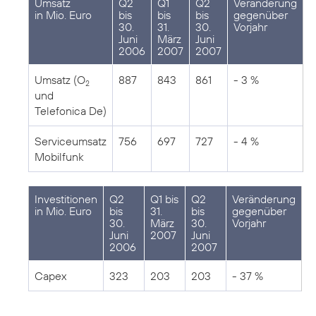
Umsatz
Q2
Q1
Q2
Veränderung
in Mio. Euro
bis
bis
bis
gegenüber
30.
31.
30.
Vorjahr
Juni
März
Juni
2006
2007
2007
Umsatz (O
887
843
861
- 3 %
2
und
Telefonica De)
Serviceumsatz
756
697
727
- 4 %
Mobilfunk
Investitionen
Q2
Q1 bis
Q2
Veränderung
in Mio. Euro
bis
31.
bis
gegenüber
30.
März
30.
Vorjahr
Juni
2007
Juni
2006
2007
Capex
323
203
203
- 37 %