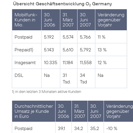
Übersicht Geschäftsentwicklung O
Germany
2
Mobilfunk-
30.
31.
30.
Veränderung
Kunden in
Juni
März
Juni
gegenüber
Mio.
2006
2007
2007
Vorjahr
Postpaid
5.192
5,574
5,766
11 %
Prepaid1)
5.143
5,610
5,792
13 %
Insgesamt
10.335
11,184
11,558
12 %
DSL
Na
31
34
Na
Tsd.
Tsd
1) in den letzten 3 Monaten aktive Kunden
Durchschnittlicher
30.
31.
30.
Veränderung
Umsatz je Kunde
Juni
März
Juni
gegenüber
in Euro
2006
2007
2007
Vorjahr
Postpaid
39,1
34,2
35,2
-10 %