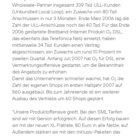
Wholesale-Partner insgesamt 339 Tsd. ULL-Kunden
(Unbundled Local Loop), ein Zuwachs von 80 Tsd.
Anschlüssen in nur 3 Monaten. Ende März 2006 lag die
Zahl der ULL-Anschlüsse noch bei 40 Tsd. Für das Ende
2006 gestartete Breitband-Internet Produkt O
DSL,
2
das ebenfalls das Telefónica Netz einsetzt, haben
mittlerweile 34 Tsd. Kunden einen Vertrag
abgeschlossen, ein Zuwachs um rund 10 Prozent im
zweiten Quartal. Anfang Juli 2007 hat O
für DSL eine
2
Vermarktungsoffensive gestartet, um die Bekanntheit
des Angebots zu erhöhen.
Damit das Unternehmen schneller wächst, hat O
die
2
Zahl der eigenen Shops im ersten Halbjahr 2007 auf
560 ausgebaut. Bis zum Jahresende ist ein weiterer
Ausbau des Vertriebs um 60 Shops geplant.
"Unsere Produktoffensive greift. Bei den SML Tarifen
sind wir mit Genion erfolgreich. Auf diesen Erfolg bauen
wir mit der neuen XL Flatrate, 80 Euro in alle Netze, auf.
Außerdem stärken wir mit den Inklusiv-Paketen das