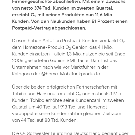
Firmengeschichte abschließen. Mit einem Zuwachs
von netto 374 Tsd. Kunden im zweiten Quartal,
erreicht O
mit seinen Produkten nun 11,6 Mio.
2
Kunden. Von den Neukunden haben 51 Prozent einen
Postpaid-Vertrag abgeschlossen.
Diesen hohen Anteil an Postpaid-Kunden verdankt O
2
dem Homezone-Produkt O
Genion, das 4,1 Mio.
2
Kunden einsetzen - allein 1,3 Mio. nutzen die seit Ende
2006 gestarteten Genion SML Tarife. Damit ist das
Unternehmen nach wie vor Marktführer in der
Kategorie der @home-Mobilfunkprodukte.
Über die beiden erfolgreichen Partnerschaften mit
Tchibo und Hansenet erreicht O
nun mehr als 1 Mio.
2
Kunden. Tchibo erhöhte seine Kundenzahl im zweiten
Quartal um 40 Tsd. auf 913 Tsd. und Hansenet
verdoppelte seine Kundenzahl im gleichen Zeitraum
von 44 Tsd. auf 88 Tsd. Kunden.
Die O
Schwester Telefónica Deutschland bedient über
2