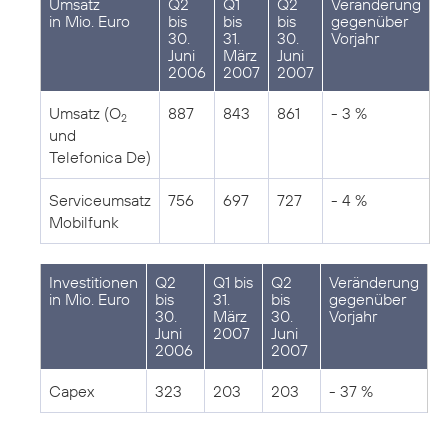
Umsatz
Q2
Q1
Q2
Veränderung
in Mio. Euro
bis
bis
bis
gegenüber
30.
31.
30.
Vorjahr
Juni
März
Juni
2006
2007
2007
Umsatz (O
887
843
861
- 3 %
2
und
Telefonica De)
Serviceumsatz
756
697
727
- 4 %
Mobilfunk
Investitionen
Q2
Q1 bis
Q2
Veränderung
in Mio. Euro
bis
31.
bis
gegenüber
30.
März
30.
Vorjahr
Juni
2007
Juni
2006
2007
Capex
323
203
203
- 37 %