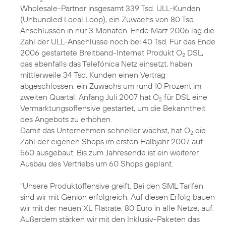
Wholesale-Partner insgesamt 339 Tsd. ULL-Kunden
(Unbundled Local Loop), ein Zuwachs von 80 Tsd.
Anschlüssen in nur 3 Monaten. Ende März 2006 lag die
Zahl der ULL-Anschlüsse noch bei 40 Tsd. Für das Ende
2006 gestartete Breitband-Internet Produkt O
DSL,
2
das ebenfalls das Telefónica Netz einsetzt, haben
mittlerweile 34 Tsd. Kunden einen Vertrag
abgeschlossen, ein Zuwachs um rund 10 Prozent im
zweiten Quartal. Anfang Juli 2007 hat O
für DSL eine
2
Vermarktungsoffensive gestartet, um die Bekanntheit
des Angebots zu erhöhen.
Damit das Unternehmen schneller wächst, hat O
die
2
Zahl der eigenen Shops im ersten Halbjahr 2007 auf
560 ausgebaut. Bis zum Jahresende ist ein weiterer
Ausbau des Vertriebs um 60 Shops geplant.
"Unsere Produktoffensive greift. Bei den SML Tarifen
sind wir mit Genion erfolgreich. Auf diesen Erfolg bauen
wir mit der neuen XL Flatrate, 80 Euro in alle Netze, auf.
Außerdem stärken wir mit den Inklusiv-Paketen das