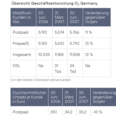
Übersicht Geschäftsentwicklung O
Germany
2
Mobilfunk-
30.
31.
30.
Veränderung
Kunden in
Juni
März
Juni
gegenüber
Mio.
2006
2007
2007
Vorjahr
Postpaid
5.192
5,574
5,766
11 %
Prepaid1)
5.143
5,610
5,792
13 %
Insgesamt
10.335
11,184
11,558
12 %
DSL
Na
31
34
Na
Tsd.
Tsd
1) in den letzten 3 Monaten aktive Kunden
Durchschnittlicher
30.
31.
30.
Veränderung
Umsatz je Kunde
Juni
März
Juni
gegenüber
in Euro
2006
2007
2007
Vorjahr
Postpaid
39,1
34,2
35,2
-10 %