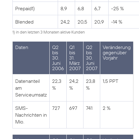
Prepaid1)
8,9
6,8
6,7
-25 %
Blended
24,2
20,5
20,9
-14 %
1) in den letzten 3 Monaten aktive Kunden
Daten
Q2
Q1
Q2
Veränderung
bis
bis
bis
gegenüber
30.
31.
30.
Vorjahr
Juni
März
Juni
2006
2007
2007
Datenanteil
22,3
24,2
23,8
1,5 PPT
am
%
%
%
Serviceumsatz
SMS-
727
697
741
2 %
Nachrichten in
Mio.