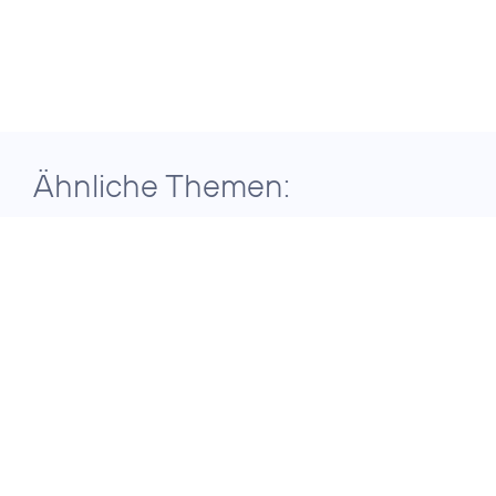
Ähnliche Themen:
29. Juli 2026
ERGEBNISSE DER TELEFÓNICA
GRUPPE FÜR DAS ZWEITE QUARTAL
2026
Telefónica
Deutschland setzt
auf konsequente
Transformation für
nachhaltiges
Wachstum