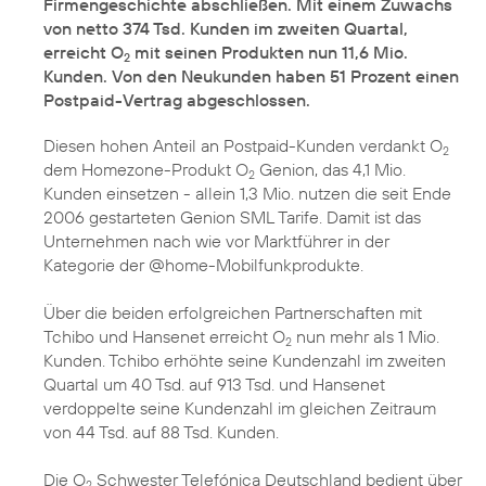
Firmengeschichte abschließen. Mit einem Zuwachs
von netto 374 Tsd. Kunden im zweiten Quartal,
erreicht O
mit seinen Produkten nun 11,6 Mio.
2
Kunden. Von den Neukunden haben 51 Prozent einen
Postpaid-Vertrag abgeschlossen.
Diesen hohen Anteil an Postpaid-Kunden verdankt O
2
dem Homezone-Produkt O
Genion, das 4,1 Mio.
2
Kunden einsetzen - allein 1,3 Mio. nutzen die seit Ende
2006 gestarteten Genion SML Tarife. Damit ist das
Unternehmen nach wie vor Marktführer in der
Kategorie der @home-Mobilfunkprodukte.
Über die beiden erfolgreichen Partnerschaften mit
Tchibo und Hansenet erreicht O
nun mehr als 1 Mio.
2
Kunden. Tchibo erhöhte seine Kundenzahl im zweiten
Quartal um 40 Tsd. auf 913 Tsd. und Hansenet
verdoppelte seine Kundenzahl im gleichen Zeitraum
von 44 Tsd. auf 88 Tsd. Kunden.
Die O
Schwester Telefónica Deutschland bedient über
2