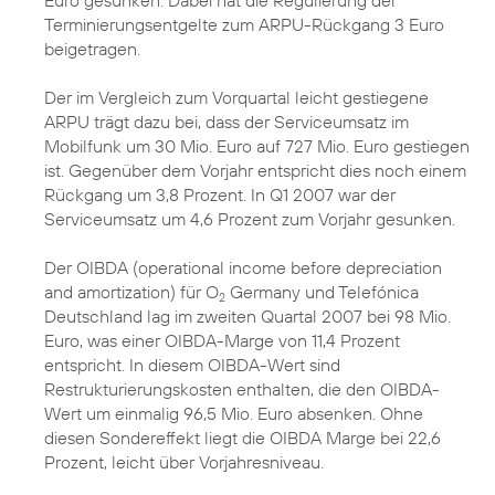
Euro gesunken. Dabei hat die Regulierung der
Terminierungsentgelte zum ARPU-Rückgang 3 Euro
beigetragen.
Der im Vergleich zum Vorquartal leicht gestiegene
ARPU trägt dazu bei, dass der Serviceumsatz im
Mobilfunk um 30 Mio. Euro auf 727 Mio. Euro gestiegen
ist. Gegenüber dem Vorjahr entspricht dies noch einem
Rückgang um 3,8 Prozent. In Q1 2007 war der
Serviceumsatz um 4,6 Prozent zum Vorjahr gesunken.
Der OIBDA (operational income before depreciation
and amortization) für O
Germany und Telefónica
2
Deutschland lag im zweiten Quartal 2007 bei 98 Mio.
Euro, was einer OIBDA-Marge von 11,4 Prozent
entspricht. In diesem OIBDA-Wert sind
Restrukturierungskosten enthalten, die den OIBDA-
Wert um einmalig 96,5 Mio. Euro absenken. Ohne
diesen Sondereffekt liegt die OIBDA Marge bei 22,6
Prozent, leicht über Vorjahresniveau.