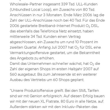
Wholesale-Partner insgesamt 339 Tsd. ULL-Kunden
(Unbundled Local Loop), ein Zuwachs von 80 Tsd.
Anschlüssen in nur 3 Monaten. Ende März 2006 lag die
Zahl der ULL-Anschlüsse noch bei 40 Tsd. Für das Ende
2006 gestartete Breitband-Internet Produkt O
DSL,
2
das ebenfalls das Telefónica Netz einsetzt, haben
mittlerweile 34 Tsd. Kunden einen Vertrag
abgeschlossen, ein Zuwachs um rund 10 Prozent im
zweiten Quartal. Anfang Juli 2007 hat O
für DSL eine
2
Vermarktungsoffensive gestartet, um die Bekanntheit
des Angebots zu erhöhen.
Damit das Unternehmen schneller wächst, hat O
die
2
Zahl der eigenen Shops im ersten Halbjahr 2007 auf
560 ausgebaut. Bis zum Jahresende ist ein weiterer
Ausbau des Vertriebs um 60 Shops geplant.
"Unsere Produktoffensive greift. Bei den SML Tarifen
sind wir mit Genion erfolgreich. Auf diesen Erfolg bauen
wir mit der neuen XL Flatrate, 80 Euro in alle Netze, auf.
Außerdem stärken wir mit den Inklusiv-Paketen das