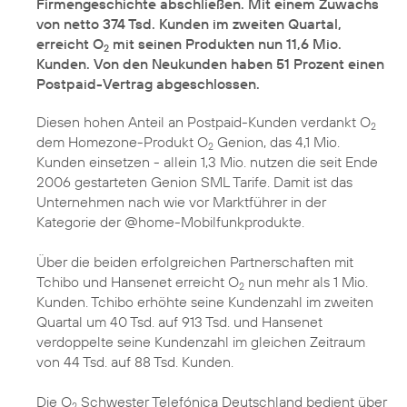
Firmengeschichte abschließen. Mit einem Zuwachs
von netto 374 Tsd. Kunden im zweiten Quartal,
erreicht O
mit seinen Produkten nun 11,6 Mio.
2
Kunden. Von den Neukunden haben 51 Prozent einen
Postpaid-Vertrag abgeschlossen.
Diesen hohen Anteil an Postpaid-Kunden verdankt O
2
dem Homezone-Produkt O
Genion, das 4,1 Mio.
2
Kunden einsetzen - allein 1,3 Mio. nutzen die seit Ende
2006 gestarteten Genion SML Tarife. Damit ist das
Unternehmen nach wie vor Marktführer in der
Kategorie der @home-Mobilfunkprodukte.
Über die beiden erfolgreichen Partnerschaften mit
Tchibo und Hansenet erreicht O
nun mehr als 1 Mio.
2
Kunden. Tchibo erhöhte seine Kundenzahl im zweiten
Quartal um 40 Tsd. auf 913 Tsd. und Hansenet
verdoppelte seine Kundenzahl im gleichen Zeitraum
von 44 Tsd. auf 88 Tsd. Kunden.
Die O
Schwester Telefónica Deutschland bedient über
2