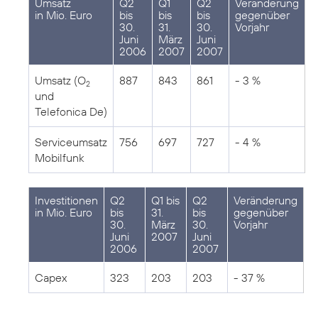
Umsatz
Q2
Q1
Q2
Veränderung
in Mio. Euro
bis
bis
bis
gegenüber
30.
31.
30.
Vorjahr
Juni
März
Juni
2006
2007
2007
Umsatz (O
887
843
861
- 3 %
2
und
Telefonica De)
Serviceumsatz
756
697
727
- 4 %
Mobilfunk
Investitionen
Q2
Q1 bis
Q2
Veränderung
in Mio. Euro
bis
31.
bis
gegenüber
30.
März
30.
Vorjahr
Juni
2007
Juni
2006
2007
Capex
323
203
203
- 37 %