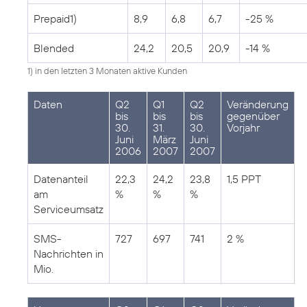
Prepaid1)
8,9
6,8
6,7
-25 %
Blended
24,2
20,5
20,9
-14 %
1) in den letzten 3 Monaten aktive Kunden
Daten
Q2
Q1
Q2
Veränderung
bis
bis
bis
gegenüber
30.
31.
30.
Vorjahr
Juni
März
Juni
2006
2007
2007
Datenanteil
22,3
24,2
23,8
1,5 PPT
am
%
%
%
Serviceumsatz
SMS-
727
697
741
2 %
Nachrichten in
Mio.