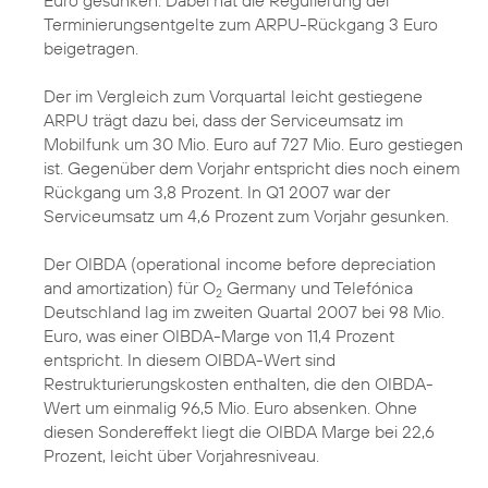
Euro gesunken. Dabei hat die Regulierung der
Terminierungsentgelte zum ARPU-Rückgang 3 Euro
beigetragen.
Der im Vergleich zum Vorquartal leicht gestiegene
ARPU trägt dazu bei, dass der Serviceumsatz im
Mobilfunk um 30 Mio. Euro auf 727 Mio. Euro gestiegen
ist. Gegenüber dem Vorjahr entspricht dies noch einem
Rückgang um 3,8 Prozent. In Q1 2007 war der
Serviceumsatz um 4,6 Prozent zum Vorjahr gesunken.
Der OIBDA (operational income before depreciation
and amortization) für O
Germany und Telefónica
2
Deutschland lag im zweiten Quartal 2007 bei 98 Mio.
Euro, was einer OIBDA-Marge von 11,4 Prozent
entspricht. In diesem OIBDA-Wert sind
Restrukturierungskosten enthalten, die den OIBDA-
Wert um einmalig 96,5 Mio. Euro absenken. Ohne
diesen Sondereffekt liegt die OIBDA Marge bei 22,6
Prozent, leicht über Vorjahresniveau.