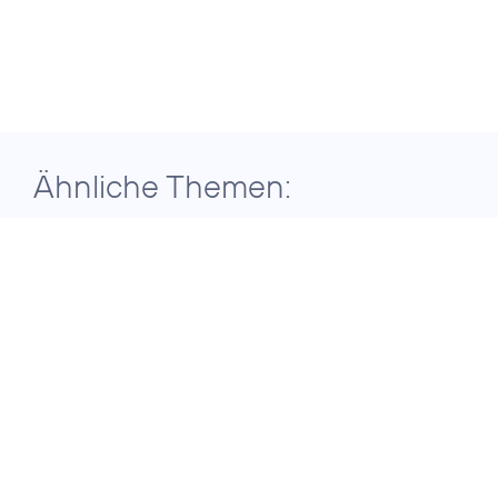
Ähnliche Themen:
29. Juli 2026
ERGEBNISSE DER TELEFÓNICA
GRUPPE FÜR DAS ZWEITE QUARTAL
2026
Telefónica
Deutschland setzt
auf konsequente
Transformation für
nachhaltiges
Wachstum