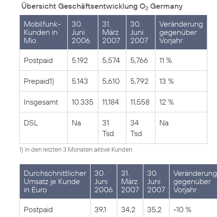
Übersicht Geschäftsentwicklung O
Germany
2
Mobilfunk-
30.
31.
30.
Veränderung
Kunden in
Juni
März
Juni
gegenüber
Mio.
2006
2007
2007
Vorjahr
Postpaid
5.192
5,574
5,766
11 %
Prepaid1)
5.143
5,610
5,792
13 %
Insgesamt
10.335
11,184
11,558
12 %
DSL
Na
31
34
Na
Tsd.
Tsd
1) in den letzten 3 Monaten aktive Kunden
Durchschnittlicher
30.
31.
30.
Veränderung
Umsatz je Kunde
Juni
März
Juni
gegenüber
in Euro
2006
2007
2007
Vorjahr
Postpaid
39,1
34,2
35,2
-10 %