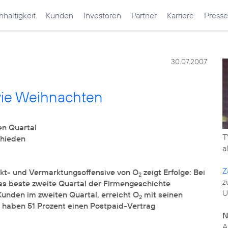
haltigkeit
Kunden
Investoren
Partner
Karriere
Presse
30.07.2007
wie Weihnachten
T
a
Z
kt- und Vermarktungsoffensive von O
zeigt Erfolge: Bei
2
z
s beste zweite Quartal der Firmengeschichte
U
Kunden im zweiten Quartal, erreicht O
mit seinen
2
 haben 51 Prozent einen Postpaid-Vertrag
N
A