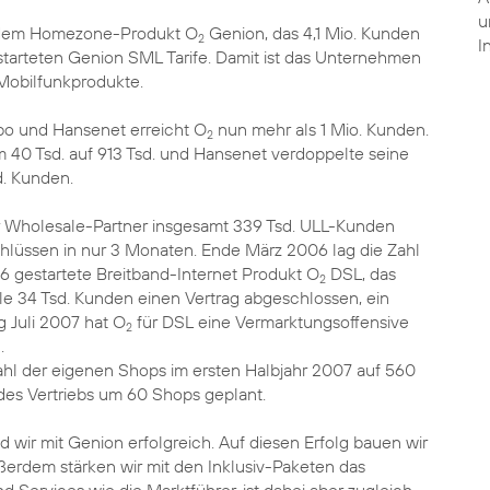
u
em Homezone-Produkt O
Genion, das 4,1 Mio. Kunden
2
I
estarteten Genion SML Tarife. Damit ist das Unternehmen
Mobilfunkprodukte.
ibo und Hansenet erreicht O
nun mehr als 1 Mio. Kunden.
2
 40 Tsd. auf 913 Tsd. und Hansenet verdoppelte seine
d. Kunden.
 Wholesale-Partner insgesamt 339 Tsd. ULL-Kunden
hlüssen in nur 3 Monaten. Ende März 2006 lag die Zahl
6 gestartete Breitband-Internet Produkt O
DSL, das
2
ile 34 Tsd. Kunden einen Vertrag abgeschlossen, ein
 Juli 2007 hat O
für DSL eine Vermarktungsoffensive
2
.
ahl der eigenen Shops im ersten Halbjahr 2007 auf 560
des Vertriebs um 60 Shops geplant.
d wir mit Genion erfolgreich. Auf diesen Erfolg bauen wir
Außerdem stärken wir mit den Inklusiv-Paketen das