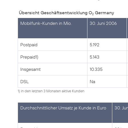
Übersicht Geschäftsentwicklung O
Germany
2
Mobilfunk-Kunden in Mio.
30. Juni 2006
Postpaid
5.192
Prepaid1)
5.143
Insgesamt
10.335
DSL
Na
1) in den letzten 3 Monaten aktive Kunden
Durchschnittlicher Umsatz je Kunde in Euro
30. Ju