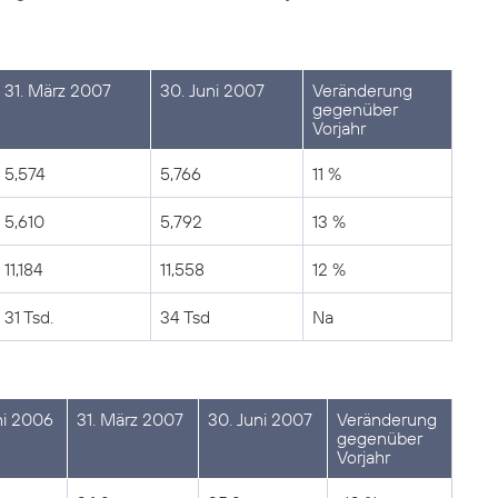
31. März 2007
30. Juni 2007
Veränderung
gegenüber
Vorjahr
5,574
5,766
11 %
5,610
5,792
13 %
11,184
11,558
12 %
31 Tsd.
34 Tsd
Na
ni 2006
31. März 2007
30. Juni 2007
Veränderung
gegenüber
Vorjahr