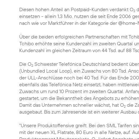
Diesen hohen Anteil an Postpaid-Kunden verdankt O
d
2
einsetzen - allein 1,3 Mio. nutzen die seit Ende 2006 g
nach wie vor Marktführer in der Kategorie der @home-
Über die beiden erfolgreichen Partnerschaften mit Tch
Tchibo erhöhte seine Kundenzahl im zweiten Quartal um
Kundenzahl im gleichen Zeitraum von 44 Tsd. auf 88 Ts
Die O
Schwester Telefónica Deutschland bedient über
2
(Unbundled Local Loop), ein Zuwachs von 80 Tsd. Ansc
der ULL-Anschlüsse noch bei 40 Tsd. Für das Ende 200
ebenfalls das Telefónica Netz einsetzt, haben mittlerwe
Zuwachs um rund 10 Prozent im zweiten Quartal. Anfang
gestartet, um die Bekanntheit des Angebots zu erhöhen
Damit das Unternehmen schneller wächst, hat O
die Z
2
ausgebaut. Bis zum Jahresende ist ein weiterer Ausbau 
"Unsere Produktoffensive greift. Bei den SML Tarifen sin
mit der neuen XL Flatrate, 80 Euro in alle Netze, auf. 