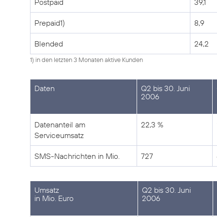
Postpaid
39,1
Prepaid1)
8,9
Blended
24,2
1) in den letzten 3 Monaten aktive Kunden
Daten
Q2 bis 30. Juni
2006
Datenanteil am
22,3 %
Serviceumsatz
SMS-Nachrichten in Mio.
727
Umsatz
Q2 bis 30. Juni
in Mio. Euro
2006