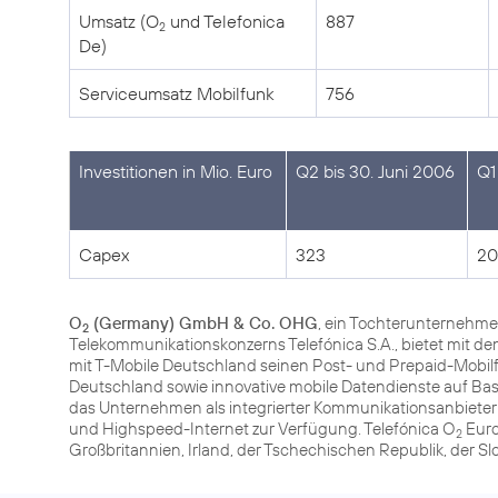
Umsatz (O
und Telefonica
887
2
De)
Serviceumsatz Mobilfunk
756
Investitionen in Mio. Euro
Q2 bis 30. Juni 2006
Q1
Capex
323
20
O
(Germany) GmbH & Co. OHG
, ein Tochterunternehme
2
Telekommunikationskonzerns Telefónica S.A., bietet mit
mit T-Mobile Deutschland seinen Post- und Prepaid-Mob
Deutschland sowie innovative mobile Datendienste auf Ba
das Unternehmen als integrierter Kommunikationsanbiete
und Highspeed-Internet zur Verfügung. Telefónica O
Euro
2
Großbritannien, Irland, der Tschechischen Republik, der S