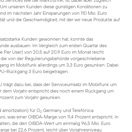
d Services wie die Marktführer, ist dabei aber zugleich
Um unseren Kunden diese günstigen Konditionen zu
und im nächsten Jahr Einsparungen von 110 Mio. Euro
ilität und die Geschwindigkeit, mit der wir neue Produkte auf
umsatzstarke Kunden gewonnen hat, konnte das
nde ausbauen. Im Vergleich zum ersten Quartal des
e Per User) von 20,5 auf 20,9 Euro im Monat leicht
ch die von der Regulierungsbehörde vorgeschriebene
ang im Mobilfunk allerdings um 3,3 Euro gesunken. Dabei
RPU-Rückgang 3 Euro beigetragen.
U trägt dazu bei, dass der Serviceumsatz im Mobilfunk um
er dem Vorjahr entspricht dies noch einem Rückgang um
Prozent zum Vorjahr gesunken.
 amortization) für O
Germany und Telefónica
2
ro, was einer OIBDA-Marge von 11,4 Prozent entspricht. In
lten, die den OIBDA-Wert um einmalig 96,5 Mio. Euro
ge bei 22,6 Prozent, leicht über Vorjahresniveau.