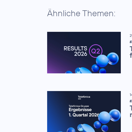
Ähnliche Themen:
2
E
1
E