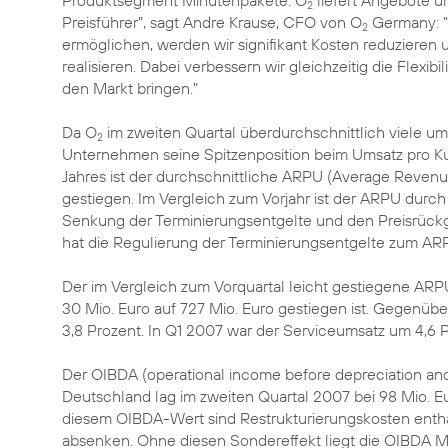
Produktsegment Minutenpakete. O
liefert Angebote un
2
Preisführer", sagt Andre Krause, CFO von O
Germany: "
2
ermöglichen, werden wir signifikant Kosten reduzieren 
realisieren. Dabei verbessern wir gleichzeitig die Flexib
den Markt bringen."
Da O
im zweiten Quartal überdurchschnittlich viele 
2
Unternehmen seine Spitzenposition beim Umsatz pro Ku
Jahres ist der durchschnittliche ARPU (Average Revenu
gestiegen. Im Vergleich zum Vorjahr ist der ARPU dur
Senkung der Terminierungsentgelte und den Preisrückg
hat die Regulierung der Terminierungsentgelte zum A
Der im Vergleich zum Vorquartal leicht gestiegene ARP
30 Mio. Euro auf 727 Mio. Euro gestiegen ist. Gegenüb
3,8 Prozent. In Q1 2007 war der Serviceumsatz um 4,6 
Der OIBDA (operational income before depreciation and
Deutschland lag im zweiten Quartal 2007 bei 98 Mio. Eu
diesem OIBDA-Wert sind Restrukturierungskosten entha
absenken. Ohne diesen Sondereffekt liegt die OIBDA Mar