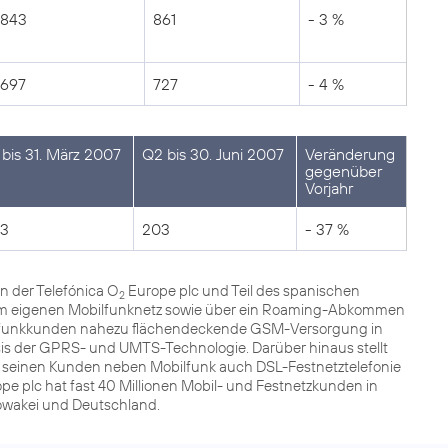
843
861
- 3 %
697
727
- 4 %
 bis 31. März 2007
Q2 bis 30. Juni 2007
Veränderung
gegenüber
Vorjahr
3
203
- 37 %
n der Telefónica O
Europe plc und Teil des spanischen
2
 dem eigenen Mobilfunknetz sowie über ein Roaming-Abkommen
ilfunkkunden nahezu flächendeckende GSM-Versorgung in
sis der GPRS- und UMTS-Technologie. Darüber hinaus stellt
r seinen Kunden neben Mobilfunk auch DSL-Festnetztelefonie
pe plc hat fast 40 Millionen Mobil- und Festnetzkunden in
lowakei und Deutschland.