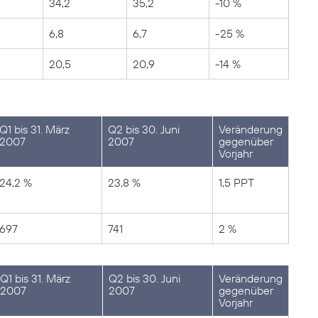
34,2
35,2
-10 %
6,8
6,7
-25 %
20,5
20,9
-14 %
Q1 bis 31. März
Q2 bis 30. Juni
Veränderung
2007
2007
gegenüber
Vorjahr
24,2 %
23,8 %
1,5 PPT
697
741
2 %
Q1 bis 31. März
Q2 bis 30. Juni
Veränderung
2007
2007
gegenüber
Vorjahr