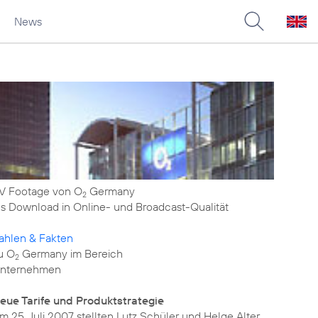
News
V Footage von O
Germany
2
ls Download in Online- und Broadcast-Qualität
ahlen & Fakten
u O
Germany im Bereich
2
nternehmen
eue Tarife und Produktstrategie
m 25. Juli 2007 stellten Lutz Schüler und Helge Alter