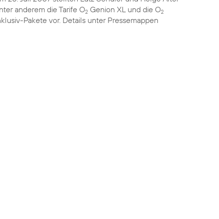
nter anderem die Tarife O
Genion XL und die O
2
2
nklusiv-Pakete vor. Details unter
Pressemappen