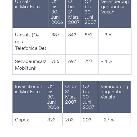
Umsatz
Q2
Q1
Q2
Veränderung
in Mio. Euro
bis
bis
bis
gegenüber
30.
31.
30.
Vorjahr
Juni
März
Juni
2006
2007
2007
Umsatz (O
887
843
861
- 3 %
2
und
Telefonica De)
Serviceumsatz
756
697
727
- 4 %
Mobilfunk
Investitionen
Q2
Q1 bis
Q2
Veränderung
in Mio. Euro
bis
31.
bis
gegenüber
30.
März
30.
Vorjahr
Juni
2007
Juni
2006
2007
Capex
323
203
203
- 37 %