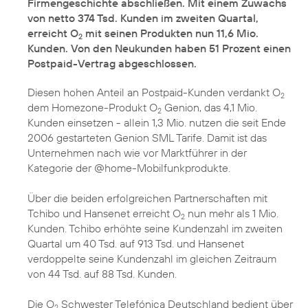
Firmengeschichte abschließen. Mit einem Zuwachs
von netto 374 Tsd. Kunden im zweiten Quartal,
erreicht O
mit seinen Produkten nun 11,6 Mio.
2
Kunden. Von den Neukunden haben 51 Prozent einen
Postpaid-Vertrag abgeschlossen.
Diesen hohen Anteil an Postpaid-Kunden verdankt O
2
dem Homezone-Produkt O
Genion, das 4,1 Mio.
2
Kunden einsetzen - allein 1,3 Mio. nutzen die seit Ende
2006 gestarteten Genion SML Tarife. Damit ist das
Unternehmen nach wie vor Marktführer in der
Kategorie der @home-Mobilfunkprodukte.
Über die beiden erfolgreichen Partnerschaften mit
Tchibo und Hansenet erreicht O
nun mehr als 1 Mio.
2
Kunden. Tchibo erhöhte seine Kundenzahl im zweiten
Quartal um 40 Tsd. auf 913 Tsd. und Hansenet
verdoppelte seine Kundenzahl im gleichen Zeitraum
von 44 Tsd. auf 88 Tsd. Kunden.
Die O
Schwester Telefónica Deutschland bedient über
2