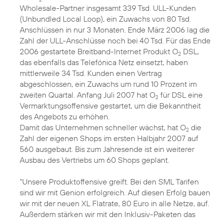
Wholesale-Partner insgesamt 339 Tsd. ULL-Kunden
(Unbundled Local Loop), ein Zuwachs von 80 Tsd.
Anschlüssen in nur 3 Monaten. Ende März 2006 lag die
Zahl der ULL-Anschlüsse noch bei 40 Tsd. Für das Ende
2006 gestartete Breitband-Internet Produkt O
DSL,
2
das ebenfalls das Telefónica Netz einsetzt, haben
mittlerweile 34 Tsd. Kunden einen Vertrag
abgeschlossen, ein Zuwachs um rund 10 Prozent im
zweiten Quartal. Anfang Juli 2007 hat O
für DSL eine
2
Vermarktungsoffensive gestartet, um die Bekanntheit
des Angebots zu erhöhen.
Damit das Unternehmen schneller wächst, hat O
die
2
Zahl der eigenen Shops im ersten Halbjahr 2007 auf
560 ausgebaut. Bis zum Jahresende ist ein weiterer
Ausbau des Vertriebs um 60 Shops geplant.
"Unsere Produktoffensive greift. Bei den SML Tarifen
sind wir mit Genion erfolgreich. Auf diesen Erfolg bauen
wir mit der neuen XL Flatrate, 80 Euro in alle Netze, auf.
Außerdem stärken wir mit den Inklusiv-Paketen das