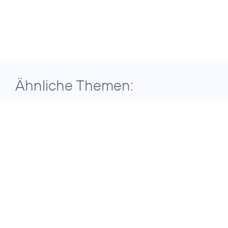
Ähnliche Themen:
29. Juli 2026
ERGEBNISSE DER TELEFÓNICA
GRUPPE FÜR DAS ZWEITE QUARTAL
2026
Telefónica
Deutschland setzt
auf konsequente
Transformation für
nachhaltiges
Wachstum