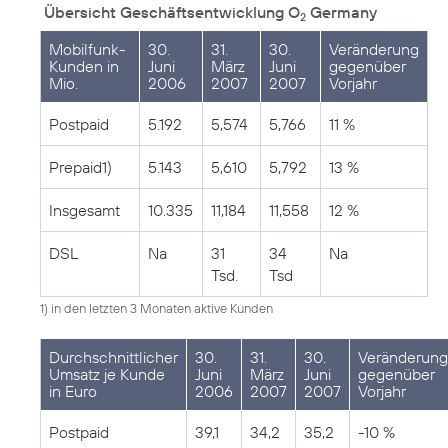
Übersicht Geschäftsentwicklung O
Germany
2
Mobilfunk-
30.
31.
30.
Veränderung
Kunden in
Juni
März
Juni
gegenüber
Mio.
2006
2007
2007
Vorjahr
Postpaid
5.192
5,574
5,766
11 %
Prepaid1)
5.143
5,610
5,792
13 %
Insgesamt
10.335
11,184
11,558
12 %
DSL
Na
31
34
Na
Tsd.
Tsd
1) in den letzten 3 Monaten aktive Kunden
Durchschnittlicher
30.
31.
30.
Veränderung
Umsatz je Kunde
Juni
März
Juni
gegenüber
in Euro
2006
2007
2007
Vorjahr
Postpaid
39,1
34,2
35,2
-10 %