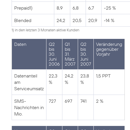
Prepaid1)
8,9
6,8
6,7
-25 %
Blended
24,2
20,5
20,9
-14 %
1) in den letzten 3 Monaten aktive Kunden
Daten
Q2
Q1
Q2
Veränderung
bis
bis
bis
gegenüber
30.
31.
30.
Vorjahr
Juni
März
Juni
2006
2007
2007
Datenanteil
22,3
24,2
23,8
1,5 PPT
am
%
%
%
Serviceumsatz
SMS-
727
697
741
2 %
Nachrichten in
Mio.