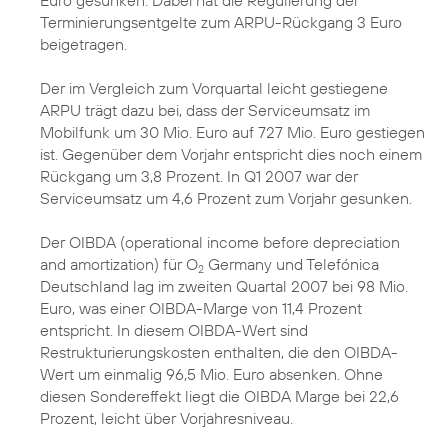
Euro gesunken. Dabei hat die Regulierung der
Terminierungsentgelte zum ARPU-Rückgang 3 Euro
beigetragen.
Der im Vergleich zum Vorquartal leicht gestiegene
ARPU trägt dazu bei, dass der Serviceumsatz im
Mobilfunk um 30 Mio. Euro auf 727 Mio. Euro gestiegen
ist. Gegenüber dem Vorjahr entspricht dies noch einem
Rückgang um 3,8 Prozent. In Q1 2007 war der
Serviceumsatz um 4,6 Prozent zum Vorjahr gesunken.
Der OIBDA (operational income before depreciation
and amortization) für O
Germany und Telefónica
2
Deutschland lag im zweiten Quartal 2007 bei 98 Mio.
Euro, was einer OIBDA-Marge von 11,4 Prozent
entspricht. In diesem OIBDA-Wert sind
Restrukturierungskosten enthalten, die den OIBDA-
Wert um einmalig 96,5 Mio. Euro absenken. Ohne
diesen Sondereffekt liegt die OIBDA Marge bei 22,6
Prozent, leicht über Vorjahresniveau.