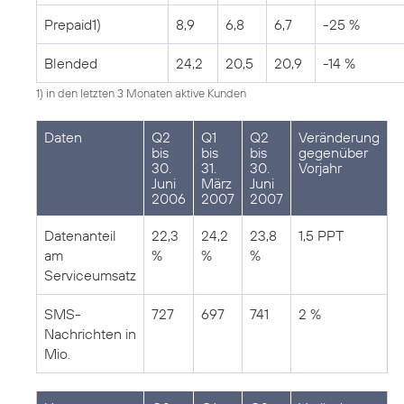
Prepaid1)
8,9
6,8
6,7
-25 %
Blended
24,2
20,5
20,9
-14 %
1) in den letzten 3 Monaten aktive Kunden
Daten
Q2
Q1
Q2
Veränderung
bis
bis
bis
gegenüber
30.
31.
30.
Vorjahr
Juni
März
Juni
2006
2007
2007
Datenanteil
22,3
24,2
23,8
1,5 PPT
am
%
%
%
Serviceumsatz
SMS-
727
697
741
2 %
Nachrichten in
Mio.