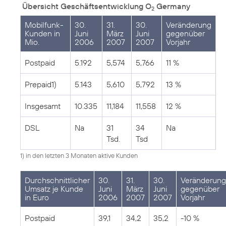
Übersicht Geschäftsentwicklung O
Germany
2
Mobilfunk-
30.
31.
30.
Veränderung
Kunden in
Juni
März
Juni
gegenüber
Mio.
2006
2007
2007
Vorjahr
Postpaid
5.192
5,574
5,766
11 %
Prepaid1)
5.143
5,610
5,792
13 %
Insgesamt
10.335
11,184
11,558
12 %
DSL
Na
31
34
Na
Tsd.
Tsd
1) in den letzten 3 Monaten aktive Kunden
Durchschnittlicher
30.
31.
30.
Veränderung
Umsatz je Kunde
Juni
März
Juni
gegenüber
in Euro
2006
2007
2007
Vorjahr
Postpaid
39,1
34,2
35,2
-10 %