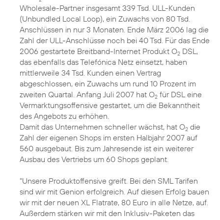
Wholesale-Partner insgesamt 339 Tsd. ULL-Kunden
(Unbundled Local Loop), ein Zuwachs von 80 Tsd.
Anschlüssen in nur 3 Monaten. Ende März 2006 lag die
Zahl der ULL-Anschlüsse noch bei 40 Tsd. Für das Ende
2006 gestartete Breitband-Internet Produkt O
DSL,
2
das ebenfalls das Telefónica Netz einsetzt, haben
mittlerweile 34 Tsd. Kunden einen Vertrag
abgeschlossen, ein Zuwachs um rund 10 Prozent im
zweiten Quartal. Anfang Juli 2007 hat O
für DSL eine
2
Vermarktungsoffensive gestartet, um die Bekanntheit
des Angebots zu erhöhen.
Damit das Unternehmen schneller wächst, hat O
die
2
Zahl der eigenen Shops im ersten Halbjahr 2007 auf
560 ausgebaut. Bis zum Jahresende ist ein weiterer
Ausbau des Vertriebs um 60 Shops geplant.
"Unsere Produktoffensive greift. Bei den SML Tarifen
sind wir mit Genion erfolgreich. Auf diesen Erfolg bauen
wir mit der neuen XL Flatrate, 80 Euro in alle Netze, auf.
Außerdem stärken wir mit den Inklusiv-Paketen das