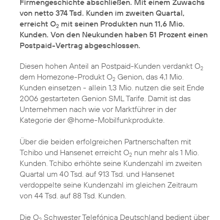
Firmengeschichte abschließen. Mit einem Zuwachs
von netto 374 Tsd. Kunden im zweiten Quartal,
erreicht O
mit seinen Produkten nun 11,6 Mio.
2
Kunden. Von den Neukunden haben 51 Prozent einen
Postpaid-Vertrag abgeschlossen.
Diesen hohen Anteil an Postpaid-Kunden verdankt O
2
dem Homezone-Produkt O
Genion, das 4,1 Mio.
2
Kunden einsetzen - allein 1,3 Mio. nutzen die seit Ende
2006 gestarteten Genion SML Tarife. Damit ist das
Unternehmen nach wie vor Marktführer in der
Kategorie der @home-Mobilfunkprodukte.
Über die beiden erfolgreichen Partnerschaften mit
Tchibo und Hansenet erreicht O
nun mehr als 1 Mio.
2
Kunden. Tchibo erhöhte seine Kundenzahl im zweiten
Quartal um 40 Tsd. auf 913 Tsd. und Hansenet
verdoppelte seine Kundenzahl im gleichen Zeitraum
von 44 Tsd. auf 88 Tsd. Kunden.
Die O
Schwester Telefónica Deutschland bedient über
2