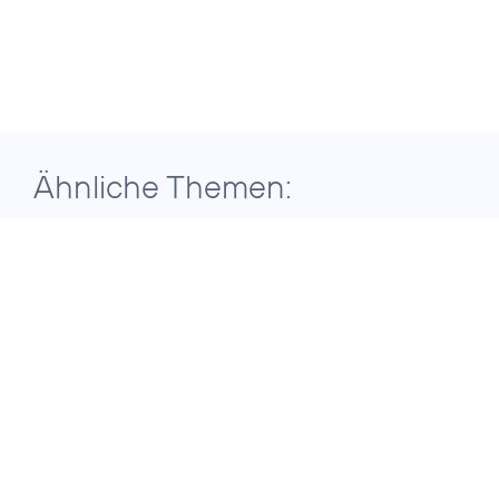
Ähnliche Themen:
29. Juli 2026
ERGEBNISSE DER TELEFÓNICA
GRUPPE FÜR DAS ZWEITE QUARTAL
2026
Telefónica
Deutschland setzt
auf konsequente
Transformation für
nachhaltiges
Wachstum