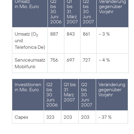
Umsatz
Q2
Q1
Q2
Veränderung
in Mio. Euro
bis
bis
bis
gegenüber
30.
31.
30.
Vorjahr
Juni
März
Juni
2006
2007
2007
Umsatz (O
887
843
861
- 3 %
2
und
Telefonica De)
Serviceumsatz
756
697
727
- 4 %
Mobilfunk
Investitionen
Q2
Q1 bis
Q2
Veränderung
in Mio. Euro
bis
31.
bis
gegenüber
30.
März
30.
Vorjahr
Juni
2007
Juni
2006
2007
Capex
323
203
203
- 37 %