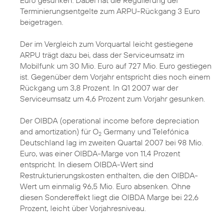
Euro gesunken. Dabei hat die Regulierung der
Terminierungsentgelte zum ARPU-Rückgang 3 Euro
beigetragen.
Der im Vergleich zum Vorquartal leicht gestiegene
ARPU trägt dazu bei, dass der Serviceumsatz im
Mobilfunk um 30 Mio. Euro auf 727 Mio. Euro gestiegen
ist. Gegenüber dem Vorjahr entspricht dies noch einem
Rückgang um 3,8 Prozent. In Q1 2007 war der
Serviceumsatz um 4,6 Prozent zum Vorjahr gesunken.
Der OIBDA (operational income before depreciation
and amortization) für O
Germany und Telefónica
2
Deutschland lag im zweiten Quartal 2007 bei 98 Mio.
Euro, was einer OIBDA-Marge von 11,4 Prozent
entspricht. In diesem OIBDA-Wert sind
Restrukturierungskosten enthalten, die den OIBDA-
Wert um einmalig 96,5 Mio. Euro absenken. Ohne
diesen Sondereffekt liegt die OIBDA Marge bei 22,6
Prozent, leicht über Vorjahresniveau.