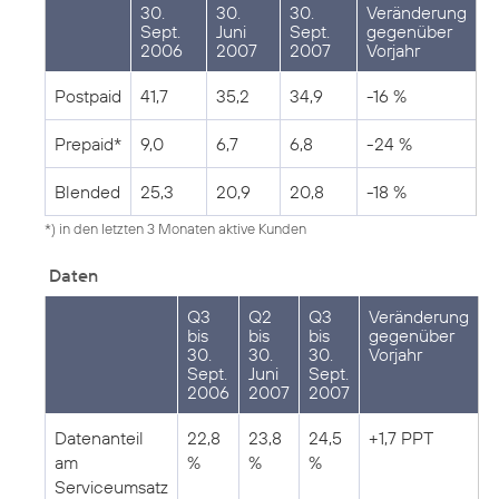
30.
30.
30.
Veränderung
Sept.
Juni
Sept.
gegenüber
2006
2007
2007
Vorjahr
Postpaid
41,7
35,2
34,9
-16 %
Prepaid*
9,0
6,7
6,8
-24 %
Blended
25,3
20,9
20,8
-18 %
*) in den letzten 3 Monaten aktive Kunden
Daten
Q3
Q2
Q3
Veränderung
bis
bis
bis
gegenüber
30.
30.
30.
Vorjahr
Sept.
Juni
Sept.
2006
2007
2007
Datenanteil
22,8
23,8
24,5
+1,7 PPT
am
%
%
%
Serviceumsatz