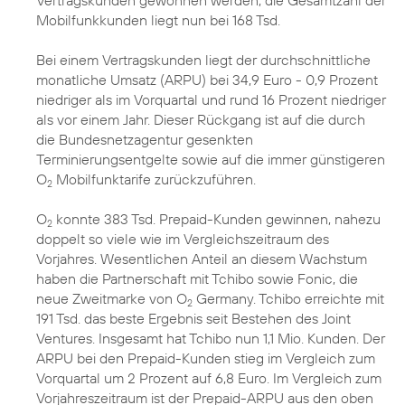
Vertragskunden gewonnen werden, die Gesamtzahl der
Mobilfunkkunden liegt nun bei 168 Tsd.
Bei einem Vertragskunden liegt der durchschnittliche
monatliche Umsatz (ARPU) bei 34,9 Euro - 0,9 Prozent
niedriger als im Vorquartal und rund 16 Prozent niedriger
als vor einem Jahr. Dieser Rückgang ist auf die durch
die Bundesnetzagentur gesenkten
Terminierungsentgelte sowie auf die immer günstigeren
O
Mobilfunktarife zurückzuführen.
2
O
konnte 383 Tsd. Prepaid-Kunden gewinnen, nahezu
2
doppelt so viele wie im Vergleichszeitraum des
Vorjahres. Wesentlichen Anteil an diesem Wachstum
haben die Partnerschaft mit Tchibo sowie Fonic, die
neue Zweitmarke von O
Germany. Tchibo erreichte mit
2
191 Tsd. das beste Ergebnis seit Bestehen des Joint
Ventures. Insgesamt hat Tchibo nun 1,1 Mio. Kunden. Der
ARPU bei den Prepaid-Kunden stieg im Vergleich zum
Vorquartal um 2 Prozent auf 6,8 Euro. Im Vergleich zum
Vorjahreszeitraum ist der Prepaid-ARPU aus den oben