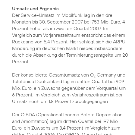
Umsatz und Ergebnis
Der Service-Umsatz im Mobilfunk lag in den drei
Monaten bis 30. September 2007 bei 753 Mio. Euro, 4
Prozent höher als im zweiten Quartal 2007. Im
Vergleich zum Vorjahreszeitraum entspricht das einem
Rückgang von 5,4 Prozent. Hier schlägt sich die ARPU-
Minderung im deutschen Markt nieder, insbesondere
durch die Absenkung der Terminierungsentgelte um 20
Prozent.
Der konsolidierte Gesamtumsatz von O
Germany und
2
Telefónica Deutschland lag im dritten Quartal bei 909
Mio. Euro, ein Zuwachs gegenüber dem Vorquartal um
6 Prozent. Im Vergleich zum Vorjahreszeitraum ist der
Umsatz noch um 1,8 Prozent zurückgegangen.
Der OIBDA (Operational Income Before Depreciation
and Amortization) lag im dritten Quartal bei 197 Mio.
Euro, ein Zuwachs um 8,4 Prozent im Vergleich zum
dritten Quartal 2006. Die OIBDA-Marge hat sich