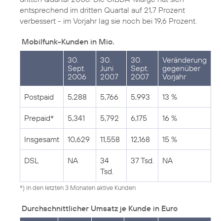
entsprechend im dritten Quartal auf 21,7 Prozent
verbessert - im Vorjahr lag sie noch bei 19,6 Prozent.
Mobilfunk-Kunden in Mio.
30.
30.
30.
Veränderung
Sept.
Juni
Sept.
gegenüber
2006
2007
2007
Vorjahr
Postpaid
5,288
5,766
5,993
13 %
Prepaid*
5,341
5,792
6,175
16 %
Insgesamt
10,629
11,558
12,168
15 %
DSL
NA
34
37 Tsd.
NA
Tsd.
*) in den letzten 3 Monaten aktive Kunden
Durchschnittlicher Umsatz je Kunde in Euro