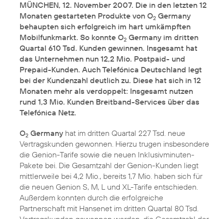
MÜNCHEN, 12. November 2007. Die in den letzten 12
Monaten gestarteten Produkte von O
Germany
2
behaupten sich erfolgreich im hart umkämpften
Mobilfunkmarkt. So konnte O
Germany im dritten
2
Quartal 610 Tsd. Kunden gewinnen. Insgesamt hat
das Unternehmen nun 12,2 Mio. Postpaid- und
Prepaid-Kunden. Auch Telefónica Deutschland legt
bei der Kundenzahl deutlich zu. Diese hat sich in 12
Monaten mehr als verdoppelt: Insgesamt nutzen
rund 1,3 Mio. Kunden Breitband-Services über das
Telefónica Netz.
O
Germany
hat im dritten Quartal 227 Tsd. neue
2
Vertragskunden gewonnen. Hierzu trugen insbesondere
die Genion-Tarife sowie die neuen Inklusivminuten-
Pakete bei. Die Gesamtzahl der Genion-Kunden liegt
mittlerweile bei 4,2 Mio., bereits 1,7 Mio. haben sich für
die neuen Genion S, M, L und XL-Tarife entschieden.
Außerdem konnten durch die erfolgreiche
Partnerschaft mit Hansenet im dritten Quartal 80 Tsd.