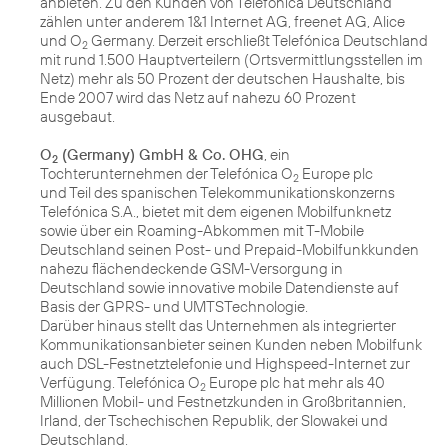
anbieten. Zu den Kunden von Telefónica Deutschland
zählen unter anderem 1&1 Internet AG, freenet AG, Alice
und O
Germany. Derzeit erschließt Telefónica Deutschland
2
mit rund 1.500 Hauptverteilern (Ortsvermittlungsstellen im
Netz) mehr als 50 Prozent der deutschen Haushalte, bis
Ende 2007 wird das Netz auf nahezu 60 Prozent
ausgebaut.
O
(Germany) GmbH & Co. OHG
, ein
2
Tochterunternehmen der Telefónica O
Europe plc
2
und Teil des spanischen Telekommunikationskonzerns
Telefónica S.A., bietet mit dem eigenen Mobilfunknetz
sowie über ein Roaming-Abkommen mit T-Mobile
Deutschland seinen Post- und Prepaid-Mobilfunkkunden
nahezu flächendeckende GSM-Versorgung in
Deutschland sowie innovative mobile Datendienste auf
Basis der GPRS- und UMTSTechnologie.
Darüber hinaus stellt das Unternehmen als integrierter
Kommunikationsanbieter seinen Kunden neben Mobilfunk
auch DSL-Festnetztelefonie und Highspeed-Internet zur
Verfügung. Telefónica O
Europe plc hat mehr als 40
2
Millionen Mobil- und Festnetzkunden in Großbritannien,
Irland, der Tschechischen Republik, der Slowakei und
Deutschland.