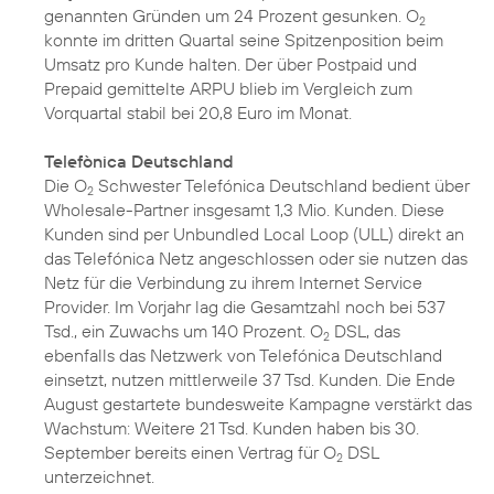
genannten Gründen um 24 Prozent gesunken. O
2
konnte im dritten Quartal seine Spitzenposition beim
Umsatz pro Kunde halten. Der über Postpaid und
Prepaid gemittelte ARPU blieb im Vergleich zum
Vorquartal stabil bei 20,8 Euro im Monat.
Telefònica Deutschland
Die O
Schwester Telefónica Deutschland bedient über
2
Wholesale-Partner insgesamt 1,3 Mio. Kunden. Diese
Kunden sind per Unbundled Local Loop (ULL) direkt an
das Telefónica Netz angeschlossen oder sie nutzen das
Netz für die Verbindung zu ihrem Internet Service
Provider. Im Vorjahr lag die Gesamtzahl noch bei 537
Tsd., ein Zuwachs um 140 Prozent. O
DSL, das
2
ebenfalls das Netzwerk von Telefónica Deutschland
einsetzt, nutzen mittlerweile 37 Tsd. Kunden. Die Ende
August gestartete bundesweite Kampagne verstärkt das
Wachstum: Weitere 21 Tsd. Kunden haben bis 30.
September bereits einen Vertrag für O
DSL
2
unterzeichnet.