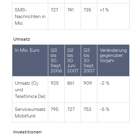
SMS-
727
741
735
+1 %
Nachrichten in
Mio.
Umsatz
In Mio. Euro
Q3
Q2
Q3
Veränderung
bis
bis
bis
gegenüber
30.
30.
30.
Vorjahr
Sept.
Juni
Sept.
2006
2007
2007
Umsatz (O
925
861
909
-2 %
2
und
Telefónica De)
Serviceumsatz
795
727
753
-5 %
Mobilfunk
Investitionen