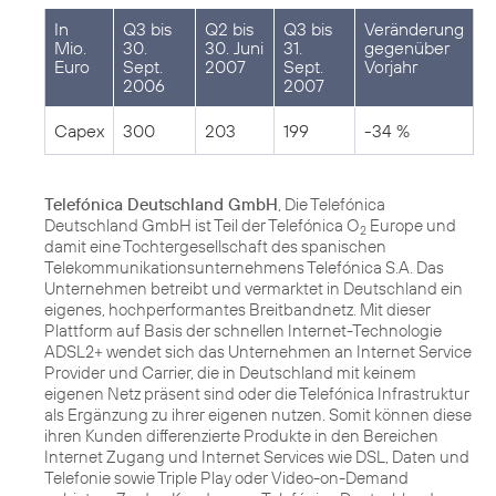
In
Q3 bis
Q2 bis
Q3 bis
Veränderung
Mio.
30.
30. Juni
31.
gegenüber
Euro
Sept.
2007
Sept.
Vorjahr
2006
2007
Capex
300
203
199
-34 %
Telefónica Deutschland GmbH
, Die Telefónica
Deutschland GmbH ist Teil der Telefónica O
Europe und
2
damit eine Tochtergesellschaft des spanischen
Telekommunikationsunternehmens Telefónica S.A. Das
Unternehmen betreibt und vermarktet in Deutschland ein
eigenes, hochperformantes Breitbandnetz. Mit dieser
Plattform auf Basis der schnellen Internet-Technologie
ADSL2+ wendet sich das Unternehmen an Internet Service
Provider und Carrier, die in Deutschland mit keinem
eigenen Netz präsent sind oder die Telefónica Infrastruktur
als Ergänzung zu ihrer eigenen nutzen. Somit können diese
ihren Kunden differenzierte Produkte in den Bereichen
Internet Zugang und Internet Services wie DSL, Daten und
Telefonie sowie Triple Play oder Video-on-Demand