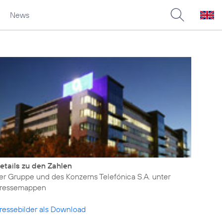
News
etails zu den Zahlen
er Gruppe und des Konzerns Telefónica S.A. unter
ressemappen
ressebilder als Download