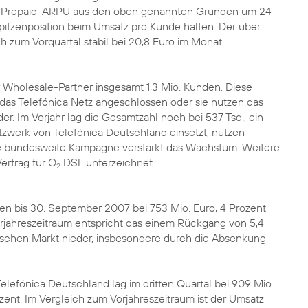
 der Prepaid-ARPU aus den oben genannten Gründen um 24
Spitzenposition beim Umsatz pro Kunde halten. Der über
h zum Vorquartal stabil bei 20,8 Euro im Monat.
Wholesale-Partner insgesamt 1,3 Mio. Kunden. Diese
das Telefónica Netz angeschlossen oder sie nutzen das
er. Im Vorjahr lag die Gesamtzahl noch bei 537 Tsd., ein
tzwerk von Telefónica Deutschland einsetzt, nutzen
ete bundesweite Kampagne verstärkt das Wachstum: Weitere
ertrag für O
DSL unterzeichnet.
2
en bis 30. September 2007 bei 753 Mio. Euro, 4 Prozent
orjahreszeitraum entspricht das einem Rückgang von 5,4
tschen Markt nieder, insbesondere durch die Absenkung
efónica Deutschland lag im dritten Quartal bei 909 Mio.
nt. Im Vergleich zum Vorjahreszeitraum ist der Umsatz