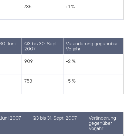
735
+1 %
30. Juni
Q3 bis 30. Sept.
Veränderung gegenüber
2007
Vorjahr
909
-2 %
753
-5 %
 Juni 2007
Q3 bis 31. Sept. 2007
Veränderung
gegenüber
Vorjahr