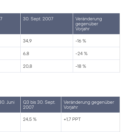
07
30. Sept. 2007
Veränderung
gegenüber
Vorjahr
34,9
-16 %
6,8
-24 %
20,8
-18 %
30. Juni
Q3 bis 30. Sept.
Veränderung gegenüber
2007
Vorjahr
24,5 %
+1,7 PPT