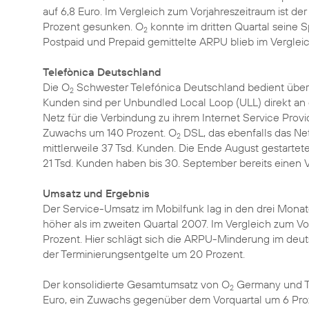
auf 6,8 Euro. Im Vergleich zum Vorjahreszeitraum ist
Prozent gesunken. O
konnte im dritten Quartal seine 
2
Postpaid und Prepaid gemittelte ARPU blieb im Vergleic
Telefònica Deutschland
Die O
Schwester Telefónica Deutschland bedient über 
2
Kunden sind per Unbundled Local Loop (ULL) direkt an 
Netz für die Verbindung zu ihrem Internet Service Provid
Zuwachs um 140 Prozent. O
DSL, das ebenfalls das Ne
2
mittlerweile 37 Tsd. Kunden. Die Ende August gestart
21 Tsd. Kunden haben bis 30. September bereits einen V
Umsatz und Ergebnis
Der Service-Umsatz im Mobilfunk lag in den drei Monat
höher als im zweiten Quartal 2007. Im Vergleich zum V
Prozent. Hier schlägt sich die ARPU-Minderung im deu
der Terminierungsentgelte um 20 Prozent.
Der konsolidierte Gesamtumsatz von O
Germany und Tel
2
Euro, ein Zuwachs gegenüber dem Vorquartal um 6 Proze