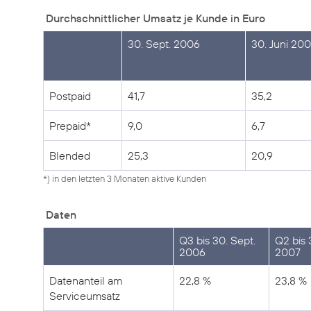
Durchschnittlicher Umsatz je Kunde in Euro
30. Sept. 2006
30. Juni 20
Postpaid
41,7
35,2
Prepaid*
9,0
6,7
Blended
25,3
20,9
*) in den letzten 3 Monaten aktive Kunden
Daten
Q3 bis 30. Sept.
Q2 bis 
2006
2007
Datenanteil am
22,8 %
23,8 %
Serviceumsatz