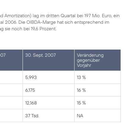
mortization) lag im dritten Quartal bei 197 Mio. Euro, ein
tal 2006. Die OIBDA-Marge hat sich entsprechend im
ag sie noch bei 19,6 Prozent.
007
30. Sept. 2007
Veränderung
gegenüber
Vorjahr
5,993
13 %
6,175
16 %
12,168
15 %
37 Tsd.
NA