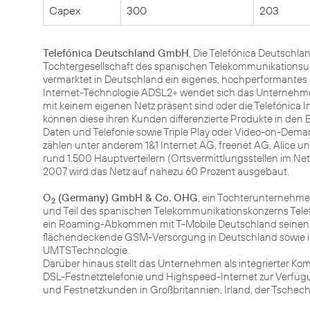
Capex
300
203
Telefónica Deutschland GmbH
, Die Telefónica Deutschla
Tochtergesellschaft des spanischen Telekommunikationsu
vermarktet in Deutschland ein eigenes, hochperformantes B
Internet-Technologie ADSL2+ wendet sich das Unternehmen 
mit keinem eigenen Netz präsent sind oder die Telefónica I
können diese ihren Kunden differenzierte Produkte in den 
Daten und Telefonie sowie Triple Play oder Video-on-Dem
zählen unter anderem 1&1 Internet AG, freenet AG, Alice u
rund 1.500 Hauptverteilern (Ortsvermittlungsstellen im Ne
2007 wird das Netz auf nahezu 60 Prozent ausgebaut.
O
(Germany) GmbH & Co. OHG
, ein Tochterunternehme
2
und Teil des spanischen Telekommunikationskonzerns Telef
ein Roaming-Abkommen mit T-Mobile Deutschland seinen
flächendeckende GSM-Versorgung in Deutschland sowie in
UMTSTechnologie.
Darüber hinaus stellt das Unternehmen als integrierter 
DSL-Festnetztelefonie und Highspeed-Internet zur Verfügu
und Festnetzkunden in Großbritannien, Irland, der Tschec