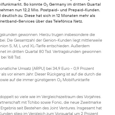
ilfunkmarkt. So konnte O
Germany im dritten Quartal
2
nehmen nun 12,2 Mio. Postpaid- und Prepaid-Kunden.
deutlich zu. Diese hat sich in 12 Monaten mehr als
reitband-Services über das Telefónica Netz.
tragskunden gewonnen. Hierzu trugen insbesondere die
bei. Die Gesamtzahl der Genion-Kunden liegt mittlerweile
 Genion S, M, L und XL-Tarife entschieden. Außerdem
enet im dritten Quartal 80 Tsd. Vertragskunden gewonnen
bei 168 Tsd.
monatliche Umsatz (ARPU) bei 34,9 Euro - 0,9 Prozent
r als vor einem Jahr. Dieser Rückgang ist auf die durch die
owie auf die immer günstigeren O
Mobilfunktarife
2
ppelt so viele wie im Vergleichszeitraum des Vorjahres.
tnerschaft mit Tchibo sowie Fonic, die neue Zweitmarke
 Ergebnis seit Bestehen des Joint Ventures. Insgesamt hat
Kunden stieg im Vergleich zum Vorquartal um 2 Prozent