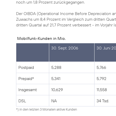
noch um 1,8 Prozent zurückgegangen.
Der OIBDA (Operational Income Before Depreciation and A
Zuwachs um 8,4 Prozent im Vergleich zum dritten Quar
dritten Quartal auf 21,7 Prozent verbessert - im Vorjahr l
Mobilfunk-Kunden in Mio.
30. Sept. 2006
30. Juni 2
Postpaid
5,288
5,766
Prepaid*
5,341
5,792
Insgesamt
10,629
11,558
DSL
NA
34 Tsd.
*) in den letzten 3 Monaten aktive Kunden