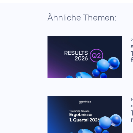
Ähnliche Themen:
2
E
1
E