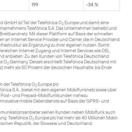
199
-34 %
nd GmbH ist Teil der Telefónica O
Europe und damit eine
2
nternehmens Telefónica S.A. Das Unternehmen betreibt und
reitbandnetz. Mit dieser Plattform auf Basis der schnellen
an Internet Service Provider und Carrier, die in Deutschland
nfrastruktur als Ergänzung zu ihrer eigenen nutzen. Somit
Bereichen Internet Zugang und Internet Services wie DSL,
and anbieten. Zu den Kunden von Telefónica Deutschland
nd O
Germany. Derzeit erschließt Telefónica Deutschland mit
2
tz) mehr als 50 Prozent der deutschen Haushalte, bis Ende
n der Telefónica O
Europe plc
2
ónica S.A., bietet mit dem eigenen Mobilfunknetz sowie über
 Post- und Prepaid-Mobilfunkkunden nahezu
novative mobile Datendienste auf Basis der GPRS- und
Kommunikationsanbieter seinen Kunden neben Mobilfunk auch
ng. Telefónica O
Europe plc hat mehr als 40 Millionen Mobil-
2
hischen Republik, der Slowakei und Deutschland.