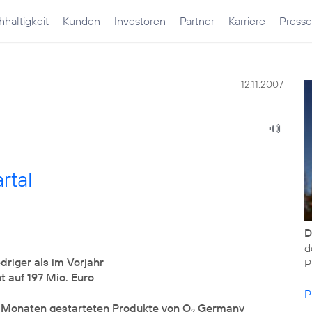
haltigkeit
Kunden
Investoren
Partner
Karriere
Presse
12.11.2007
rtal
D
d
driger als im Vorjahr
P
 auf 197 Mio. Euro
P
 Monaten gestarteten Produkte von O
Germany
2