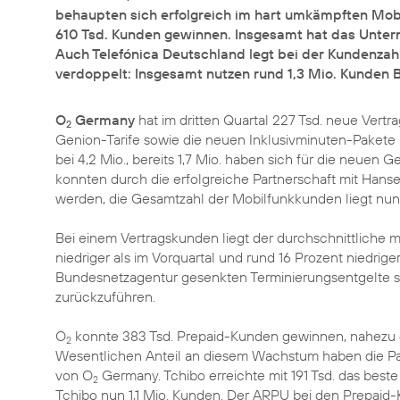
behaupten sich erfolgreich im hart umkämpften Mob
610 Tsd. Kunden gewinnen. Insgesamt hat das Unter
Auch Telefónica Deutschland legt bei der Kundenzahl 
verdoppelt: Insgesamt nutzen rund 1,3 Mio. Kunden B
O
Germany
hat im dritten Quartal 227 Tsd. neue Ver
2
Genion-Tarife sowie die neuen Inklusivminuten-Pakete 
bei 4,2 Mio., bereits 1,7 Mio. haben sich für die neuen
konnten durch die erfolgreiche Partnerschaft mit Hans
werden, die Gesamtzahl der Mobilfunkkunden liegt nun 
Bei einem Vertragskunden liegt der durchschnittliche 
niedriger als im Vorquartal und rund 16 Prozent niedrige
Bundesnetzagentur gesenkten Terminierungsentgelte s
zurückzuführen.
O
konnte 383 Tsd. Prepaid-Kunden gewinnen, nahezu do
2
Wesentlichen Anteil an diesem Wachstum haben die Par
von O
Germany. Tchibo erreichte mit 191 Tsd. das beste
2
Tchibo nun 1,1 Mio. Kunden. Der ARPU bei den Prepaid-