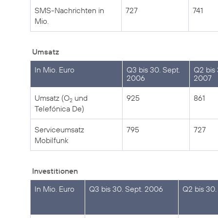
SMS-Nachrichten in
727
741
Mio.
Umsatz
In Mio. Euro
Q3 bis 30. Sept.
Q2 bis 
2006
2007
Umsatz (O
und
925
861
2
Telefónica De)
Serviceumsatz
795
727
Mobilfunk
Investitionen
In Mio. Euro
Q3 bis 30. Sept. 2006
Q2 bis 30.