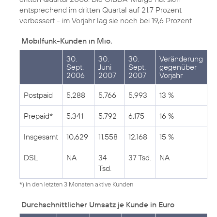
entsprechend im dritten Quartal auf 21,7 Prozent
verbessert - im Vorjahr lag sie noch bei 19,6 Prozent.
Mobilfunk-Kunden in Mio.
30.
30.
30.
Veränderung
Sept.
Juni
Sept.
gegenüber
2006
2007
2007
Vorjahr
Postpaid
5,288
5,766
5,993
13 %
Prepaid*
5,341
5,792
6,175
16 %
Insgesamt
10,629
11,558
12,168
15 %
DSL
NA
34
37 Tsd.
NA
Tsd.
*) in den letzten 3 Monaten aktive Kunden
Durchschnittlicher Umsatz je Kunde in Euro