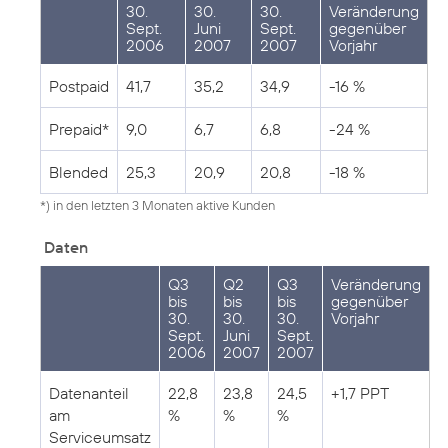
30.
30.
30.
Veränderung
Sept.
Juni
Sept.
gegenüber
2006
2007
2007
Vorjahr
Postpaid
41,7
35,2
34,9
-16 %
Prepaid*
9,0
6,7
6,8
-24 %
Blended
25,3
20,9
20,8
-18 %
*) in den letzten 3 Monaten aktive Kunden
Daten
Q3
Q2
Q3
Veränderung
bis
bis
bis
gegenüber
30.
30.
30.
Vorjahr
Sept.
Juni
Sept.
2006
2007
2007
Datenanteil
22,8
23,8
24,5
+1,7 PPT
am
%
%
%
Serviceumsatz