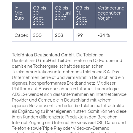
In
Q3 bis
Q2 bis
Q3 bis
Veränderung
Mio.
30.
30. Juni
31.
gegenüber
Euro
Sept.
2007
Sept.
Vorjahr
2006
2007
Capex
300
203
199
-34 %
Telefónica Deutschland GmbH
, Die Telefónica
Deutschland GmbH ist Teil der Telefónica O
Europe und
2
damit eine Tochtergesellschaft des spanischen
Telekommunikationsunternehmens Telefónica S.A. Das
Unternehmen betreibt und vermarktet in Deutschland ein
eigenes, hochperformantes Breitbandnetz. Mit dieser
Plattform auf Basis der schnellen Internet-Technologie
ADSL2+ wendet sich das Unternehmen an Internet Service
Provider und Carrier, die in Deutschland mit keinem
eigenen Netz präsent sind oder die Telefónica Infrastruktur
als Ergänzung zu ihrer eigenen nutzen. Somit können diese
ihren Kunden differenzierte Produkte in den Bereichen
Internet Zugang und Internet Services wie DSL, Daten und
Telefonie sowie Triple Play oder Video-on-Demand