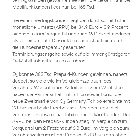
Vertragskunden gewonnen werden, die Gesamtzahl der
Mobilfunkkunden liegt nun bei 168 Tsd.
Bei einem Vertragskunden liegt der durchschnittliche
monatliche Umsatz (ARPU) bei 34,9 Euro - 0,9 Prozent
niedriger als im Vorquartal und rund 16 Prozent niedriger
als vor einem Jahr. Dieser Rückgang ist auf die durch
die Bundesnetzagentur gesenkten
Terminierungsentgelte sowie auf die immer günstigeren
O
Mobilfunktarife zurückzuführen.
2
O
konnte 383 Tsd. Prepaid-Kunden gewinnen, nahezu
2
doppelt so viele wie im Vergleichszeitraum des
Vorjahres. Wesentlichen Anteil an diesem Wachstum
haben die Partnerschaft mit Tchibo sowie Fonic, die
neue Zweitmarke von O
Germany. Tchibo erreichte mit
2
191 Tsd. das beste Ergebnis seit Bestehen des Joint
Ventures. Insgesamt hat Tchibo nun 1,1 Mio. Kunden. Der
ARPU bei den Prepaid-Kunden stieg im Vergleich zum
Vorquartal um 2 Prozent auf 6,8 Euro. Im Vergleich zum
Vorjahreszeitraum ist der Prepaid-ARPU aus den oben