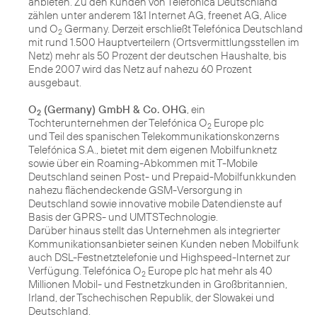
anbieten. Zu den Kunden von Telefónica Deutschland
zählen unter anderem 1&1 Internet AG, freenet AG, Alice
und O
Germany. Derzeit erschließt Telefónica Deutschland
2
mit rund 1.500 Hauptverteilern (Ortsvermittlungsstellen im
Netz) mehr als 50 Prozent der deutschen Haushalte, bis
Ende 2007 wird das Netz auf nahezu 60 Prozent
ausgebaut.
O
(Germany) GmbH & Co. OHG
, ein
2
Tochterunternehmen der Telefónica O
Europe plc
2
und Teil des spanischen Telekommunikationskonzerns
Telefónica S.A., bietet mit dem eigenen Mobilfunknetz
sowie über ein Roaming-Abkommen mit T-Mobile
Deutschland seinen Post- und Prepaid-Mobilfunkkunden
nahezu flächendeckende GSM-Versorgung in
Deutschland sowie innovative mobile Datendienste auf
Basis der GPRS- und UMTSTechnologie.
Darüber hinaus stellt das Unternehmen als integrierter
Kommunikationsanbieter seinen Kunden neben Mobilfunk
auch DSL-Festnetztelefonie und Highspeed-Internet zur
Verfügung. Telefónica O
Europe plc hat mehr als 40
2
Millionen Mobil- und Festnetzkunden in Großbritannien,
Irland, der Tschechischen Republik, der Slowakei und
Deutschland.