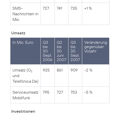
SMS-
727
741
735
+1 %
Nachrichten in
Mio.
Umsatz
In Mio. Euro
Q3
Q2
Q3
Veränderung
bis
bis
bis
gegenüber
30.
30.
30.
Vorjahr
Sept.
Juni
Sept.
2006
2007
2007
Umsatz (O
925
861
909
-2 %
2
und
Telefónica De)
Serviceumsatz
795
727
753
-5 %
Mobilfunk
Investitionen