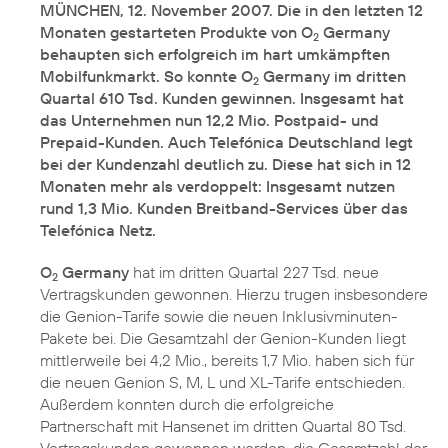
MÜNCHEN, 12. November 2007. Die in den letzten 12
Monaten gestarteten Produkte von O
Germany
2
behaupten sich erfolgreich im hart umkämpften
Mobilfunkmarkt. So konnte O
Germany im dritten
2
Quartal 610 Tsd. Kunden gewinnen. Insgesamt hat
das Unternehmen nun 12,2 Mio. Postpaid- und
Prepaid-Kunden. Auch Telefónica Deutschland legt
bei der Kundenzahl deutlich zu. Diese hat sich in 12
Monaten mehr als verdoppelt: Insgesamt nutzen
rund 1,3 Mio. Kunden Breitband-Services über das
Telefónica Netz.
O
Germany
hat im dritten Quartal 227 Tsd. neue
2
Vertragskunden gewonnen. Hierzu trugen insbesondere
die Genion-Tarife sowie die neuen Inklusivminuten-
Pakete bei. Die Gesamtzahl der Genion-Kunden liegt
mittlerweile bei 4,2 Mio., bereits 1,7 Mio. haben sich für
die neuen Genion S, M, L und XL-Tarife entschieden.
Außerdem konnten durch die erfolgreiche
Partnerschaft mit Hansenet im dritten Quartal 80 Tsd.