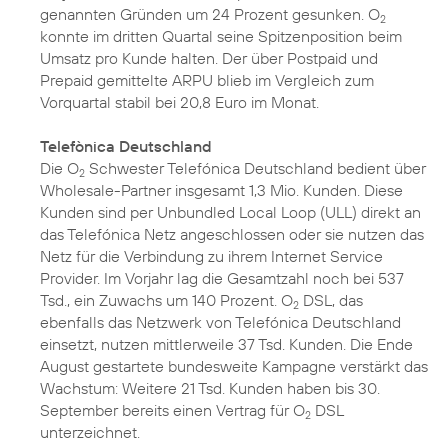
genannten Gründen um 24 Prozent gesunken. O
2
konnte im dritten Quartal seine Spitzenposition beim
Umsatz pro Kunde halten. Der über Postpaid und
Prepaid gemittelte ARPU blieb im Vergleich zum
Vorquartal stabil bei 20,8 Euro im Monat.
Telefònica Deutschland
Die O
Schwester Telefónica Deutschland bedient über
2
Wholesale-Partner insgesamt 1,3 Mio. Kunden. Diese
Kunden sind per Unbundled Local Loop (ULL) direkt an
das Telefónica Netz angeschlossen oder sie nutzen das
Netz für die Verbindung zu ihrem Internet Service
Provider. Im Vorjahr lag die Gesamtzahl noch bei 537
Tsd., ein Zuwachs um 140 Prozent. O
DSL, das
2
ebenfalls das Netzwerk von Telefónica Deutschland
einsetzt, nutzen mittlerweile 37 Tsd. Kunden. Die Ende
August gestartete bundesweite Kampagne verstärkt das
Wachstum: Weitere 21 Tsd. Kunden haben bis 30.
September bereits einen Vertrag für O
DSL
2
unterzeichnet.