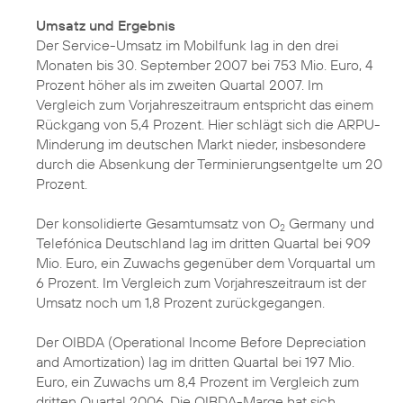
Umsatz und Ergebnis
Der Service-Umsatz im Mobilfunk lag in den drei
Monaten bis 30. September 2007 bei 753 Mio. Euro, 4
Prozent höher als im zweiten Quartal 2007. Im
Vergleich zum Vorjahreszeitraum entspricht das einem
Rückgang von 5,4 Prozent. Hier schlägt sich die ARPU-
Minderung im deutschen Markt nieder, insbesondere
durch die Absenkung der Terminierungsentgelte um 20
Prozent.
Der konsolidierte Gesamtumsatz von O
Germany und
2
Telefónica Deutschland lag im dritten Quartal bei 909
Mio. Euro, ein Zuwachs gegenüber dem Vorquartal um
6 Prozent. Im Vergleich zum Vorjahreszeitraum ist der
Umsatz noch um 1,8 Prozent zurückgegangen.
Der OIBDA (Operational Income Before Depreciation
and Amortization) lag im dritten Quartal bei 197 Mio.
Euro, ein Zuwachs um 8,4 Prozent im Vergleich zum
dritten Quartal 2006. Die OIBDA-Marge hat sich