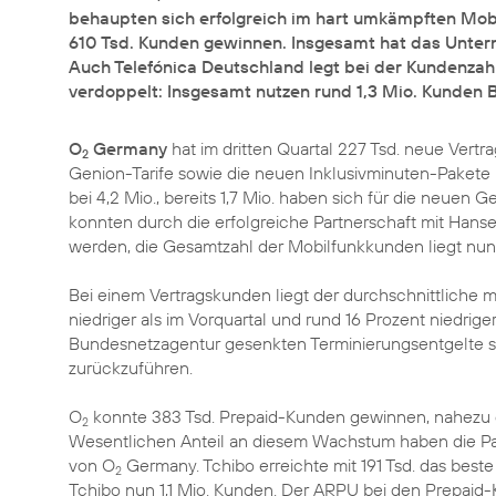
behaupten sich erfolgreich im hart umkämpften Mob
610 Tsd. Kunden gewinnen. Insgesamt hat das Unter
Auch Telefónica Deutschland legt bei der Kundenzahl 
verdoppelt: Insgesamt nutzen rund 1,3 Mio. Kunden B
O
Germany
hat im dritten Quartal 227 Tsd. neue Ver
2
Genion-Tarife sowie die neuen Inklusivminuten-Pakete 
bei 4,2 Mio., bereits 1,7 Mio. haben sich für die neuen
konnten durch die erfolgreiche Partnerschaft mit Hans
werden, die Gesamtzahl der Mobilfunkkunden liegt nun 
Bei einem Vertragskunden liegt der durchschnittliche 
niedriger als im Vorquartal und rund 16 Prozent niedrige
Bundesnetzagentur gesenkten Terminierungsentgelte s
zurückzuführen.
O
konnte 383 Tsd. Prepaid-Kunden gewinnen, nahezu do
2
Wesentlichen Anteil an diesem Wachstum haben die Par
von O
Germany. Tchibo erreichte mit 191 Tsd. das beste
2
Tchibo nun 1,1 Mio. Kunden. Der ARPU bei den Prepaid-