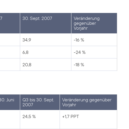
07
30. Sept. 2007
Veränderung
gegenüber
Vorjahr
34,9
-16 %
6,8
-24 %
20,8
-18 %
30. Juni
Q3 bis 30. Sept.
Veränderung gegenüber
2007
Vorjahr
24,5 %
+1,7 PPT