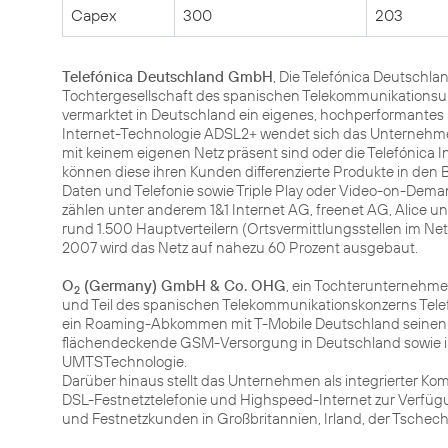
Capex
300
203
Telefónica Deutschland GmbH
, Die Telefónica Deutschla
Tochtergesellschaft des spanischen Telekommunikationsu
vermarktet in Deutschland ein eigenes, hochperformantes B
Internet-Technologie ADSL2+ wendet sich das Unternehmen 
mit keinem eigenen Netz präsent sind oder die Telefónica I
können diese ihren Kunden differenzierte Produkte in den 
Daten und Telefonie sowie Triple Play oder Video-on-Dem
zählen unter anderem 1&1 Internet AG, freenet AG, Alice u
rund 1.500 Hauptverteilern (Ortsvermittlungsstellen im Ne
2007 wird das Netz auf nahezu 60 Prozent ausgebaut.
O
(Germany) GmbH & Co. OHG
, ein Tochterunternehme
2
und Teil des spanischen Telekommunikationskonzerns Telef
ein Roaming-Abkommen mit T-Mobile Deutschland seinen
flächendeckende GSM-Versorgung in Deutschland sowie in
UMTSTechnologie.
Darüber hinaus stellt das Unternehmen als integrierter 
DSL-Festnetztelefonie und Highspeed-Internet zur Verfügu
und Festnetzkunden in Großbritannien, Irland, der Tschec