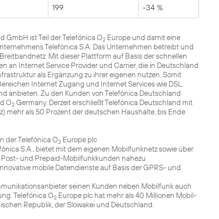
199
-34 %
nd GmbH ist Teil der Telefónica O
Europe und damit eine
2
nternehmens Telefónica S.A. Das Unternehmen betreibt und
reitbandnetz. Mit dieser Plattform auf Basis der schnellen
an Internet Service Provider und Carrier, die in Deutschland
nfrastruktur als Ergänzung zu ihrer eigenen nutzen. Somit
Bereichen Internet Zugang und Internet Services wie DSL,
and anbieten. Zu den Kunden von Telefónica Deutschland
nd O
Germany. Derzeit erschließt Telefónica Deutschland mit
2
tz) mehr als 50 Prozent der deutschen Haushalte, bis Ende
n der Telefónica O
Europe plc
2
ónica S.A., bietet mit dem eigenen Mobilfunknetz sowie über
 Post- und Prepaid-Mobilfunkkunden nahezu
novative mobile Datendienste auf Basis der GPRS- und
Kommunikationsanbieter seinen Kunden neben Mobilfunk auch
ng. Telefónica O
Europe plc hat mehr als 40 Millionen Mobil-
2
hischen Republik, der Slowakei und Deutschland.