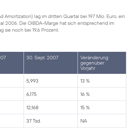
mortization) lag im dritten Quartal bei 197 Mio. Euro, ein
tal 2006. Die OIBDA-Marge hat sich entsprechend im
ag sie noch bei 19,6 Prozent.
007
30. Sept. 2007
Veränderung
gegenüber
Vorjahr
5,993
13 %
6,175
16 %
12,168
15 %
37 Tsd.
NA