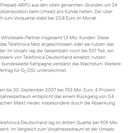
 der Prepaid-ARPU aus den oben genannten Gründen um 24
Spitzenposition beim Umsatz pro Kunde halten. Der über
h zum Vorquartal stabil bei 20,8 Euro im Monat.
Wholesale-Partner insgesamt 1,3 Mio. Kunden. Diese
das Telefónica Netz angeschlossen oder sie nutzen das
er. Im Vorjahr lag die Gesamtzahl noch bei 537 Tsd., ein
tzwerk von Telefónica Deutschland einsetzt, nutzen
ete bundesweite Kampagne verstärkt das Wachstum: Weitere
ertrag für O
DSL unterzeichnet.
2
en bis 30. September 2007 bei 753 Mio. Euro, 4 Prozent
orjahreszeitraum entspricht das einem Rückgang von 5,4
tschen Markt nieder, insbesondere durch die Absenkung
efónica Deutschland lag im dritten Quartal bei 909 Mio.
nt. Im Vergleich zum Vorjahreszeitraum ist der Umsatz