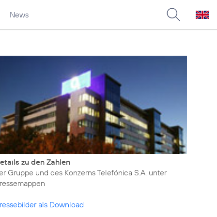
News
etails zu den Zahlen
er Gruppe und des Konzerns Telefónica S.A. unter
ressemappen
ressebilder als Download