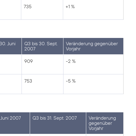
735
+1 %
30. Juni
Q3 bis 30. Sept.
Veränderung gegenüber
2007
Vorjahr
909
-2 %
753
-5 %
 Juni 2007
Q3 bis 31. Sept. 2007
Veränderung
gegenüber
Vorjahr