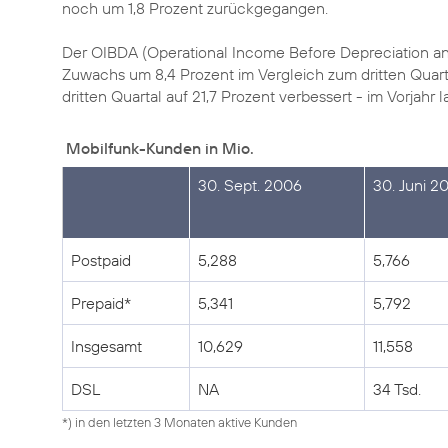
noch um 1,8 Prozent zurückgegangen.
Der OIBDA (Operational Income Before Depreciation and A
Zuwachs um 8,4 Prozent im Vergleich zum dritten Quar
dritten Quartal auf 21,7 Prozent verbessert - im Vorjahr l
Mobilfunk-Kunden in Mio.
30. Sept. 2006
30. Juni 2
Postpaid
5,288
5,766
Prepaid*
5,341
5,792
Insgesamt
10,629
11,558
DSL
NA
34 Tsd.
*) in den letzten 3 Monaten aktive Kunden