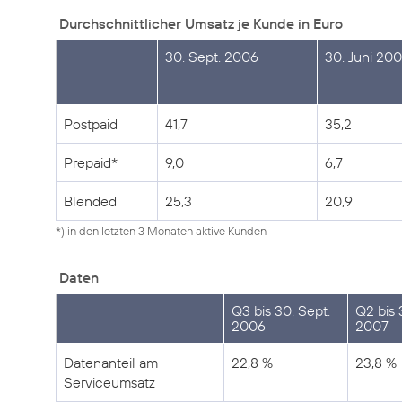
Durchschnittlicher Umsatz je Kunde in Euro
30. Sept. 2006
30. Juni 20
Postpaid
41,7
35,2
Prepaid*
9,0
6,7
Blended
25,3
20,9
*) in den letzten 3 Monaten aktive Kunden
Daten
Q3 bis 30. Sept.
Q2 bis 
2006
2007
Datenanteil am
22,8 %
23,8 %
Serviceumsatz