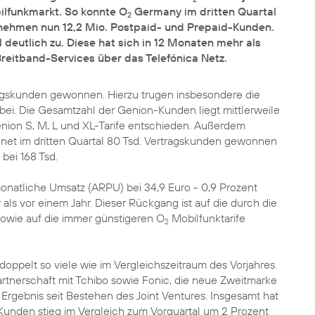
ilfunkmarkt. So konnte O
Germany im dritten Quartal
2
nehmen nun 12,2 Mio. Postpaid- und Prepaid-Kunden.
deutlich zu. Diese hat sich in 12 Monaten mehr als
reitband-Services über das Telefónica Netz.
tragskunden gewonnen. Hierzu trugen insbesondere die
bei. Die Gesamtzahl der Genion-Kunden liegt mittlerweile
 Genion S, M, L und XL-Tarife entschieden. Außerdem
enet im dritten Quartal 80 Tsd. Vertragskunden gewonnen
bei 168 Tsd.
monatliche Umsatz (ARPU) bei 34,9 Euro - 0,9 Prozent
r als vor einem Jahr. Dieser Rückgang ist auf die durch die
owie auf die immer günstigeren O
Mobilfunktarife
2
ppelt so viele wie im Vergleichszeitraum des Vorjahres.
tnerschaft mit Tchibo sowie Fonic, die neue Zweitmarke
 Ergebnis seit Bestehen des Joint Ventures. Insgesamt hat
Kunden stieg im Vergleich zum Vorquartal um 2 Prozent