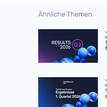
Ähnliche Themen:
2
E
1
E