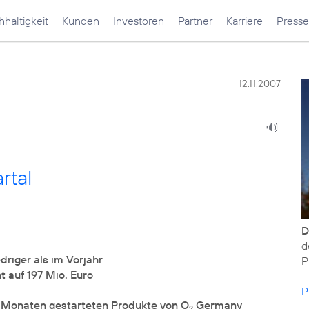
haltigkeit
Kunden
Investoren
Partner
Karriere
Presse
12.11.2007
rtal
D
d
driger als im Vorjahr
P
 auf 197 Mio. Euro
P
 Monaten gestarteten Produkte von O
Germany
2