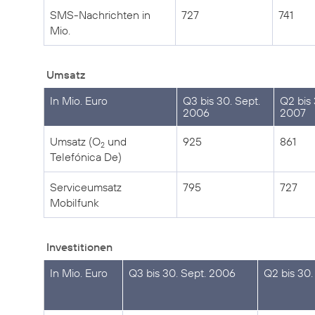
SMS-Nachrichten in
727
741
Mio.
Umsatz
In Mio. Euro
Q3 bis 30. Sept.
Q2 bis 
2006
2007
Umsatz (O
und
925
861
2
Telefónica De)
Serviceumsatz
795
727
Mobilfunk
Investitionen
In Mio. Euro
Q3 bis 30. Sept. 2006
Q2 bis 30.