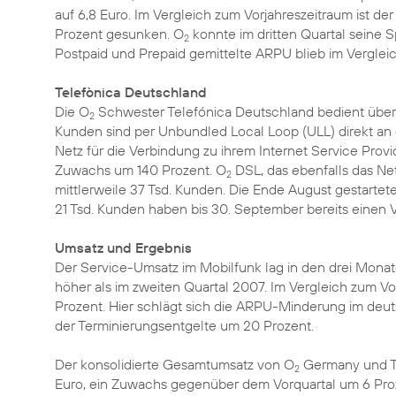
auf 6,8 Euro. Im Vergleich zum Vorjahreszeitraum ist
Prozent gesunken. O
konnte im dritten Quartal seine 
2
Postpaid und Prepaid gemittelte ARPU blieb im Vergleic
Telefònica Deutschland
Die O
Schwester Telefónica Deutschland bedient über 
2
Kunden sind per Unbundled Local Loop (ULL) direkt an 
Netz für die Verbindung zu ihrem Internet Service Provid
Zuwachs um 140 Prozent. O
DSL, das ebenfalls das Ne
2
mittlerweile 37 Tsd. Kunden. Die Ende August gestart
21 Tsd. Kunden haben bis 30. September bereits einen V
Umsatz und Ergebnis
Der Service-Umsatz im Mobilfunk lag in den drei Monat
höher als im zweiten Quartal 2007. Im Vergleich zum V
Prozent. Hier schlägt sich die ARPU-Minderung im deu
der Terminierungsentgelte um 20 Prozent.
Der konsolidierte Gesamtumsatz von O
Germany und Tel
2
Euro, ein Zuwachs gegenüber dem Vorquartal um 6 Proze