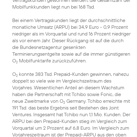
Vertragskunden gewonnen werden, die Gesamtzahl der
Mobilfunkkunden liegt nun bei 168 Tsd.
Bei einem Vertragskunden liegt der durchschnittliche
monatliche Umsatz (ARPU) bei 34,9 Euro - 0,9 Prozent
niedriger als im Vorquartal und rund 16 Prozent niedriger
als vor einem Jahr. Dieser Rückgang ist auf die durch
die Bundesnetzagentur gesenkten
Terminierungsentgelte sowie auf die immer günstigeren
O
Mobilfunktarife zurückzuführen.
2
O
konnte 383 Tsd. Prepaid-Kunden gewinnen, nahezu
2
doppelt so viele wie im Vergleichszeitraum des
Vorjahres. Wesentlichen Anteil an diesem Wachstum
haben die Partnerschaft mit Tchibo sowie Fonic, die
neue Zweitmarke von O
Germany. Tchibo erreichte mit
2
191 Tsd. das beste Ergebnis seit Bestehen des Joint
Ventures. Insgesamt hat Tchibo nun 1,1 Mio. Kunden. Der
ARPU bei den Prepaid-Kunden stieg im Vergleich zum
Vorquartal um 2 Prozent auf 6,8 Euro. Im Vergleich zum
Vorjahreszeitraum ist der Prepaid-ARPU aus den oben