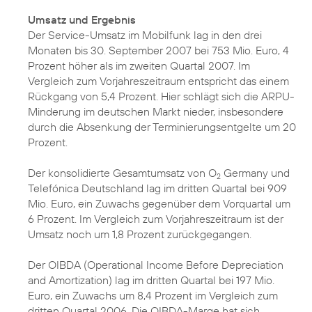
Umsatz und Ergebnis
Der Service-Umsatz im Mobilfunk lag in den drei
Monaten bis 30. September 2007 bei 753 Mio. Euro, 4
Prozent höher als im zweiten Quartal 2007. Im
Vergleich zum Vorjahreszeitraum entspricht das einem
Rückgang von 5,4 Prozent. Hier schlägt sich die ARPU-
Minderung im deutschen Markt nieder, insbesondere
durch die Absenkung der Terminierungsentgelte um 20
Prozent.
Der konsolidierte Gesamtumsatz von O
Germany und
2
Telefónica Deutschland lag im dritten Quartal bei 909
Mio. Euro, ein Zuwachs gegenüber dem Vorquartal um
6 Prozent. Im Vergleich zum Vorjahreszeitraum ist der
Umsatz noch um 1,8 Prozent zurückgegangen.
Der OIBDA (Operational Income Before Depreciation
and Amortization) lag im dritten Quartal bei 197 Mio.
Euro, ein Zuwachs um 8,4 Prozent im Vergleich zum
dritten Quartal 2006. Die OIBDA-Marge hat sich