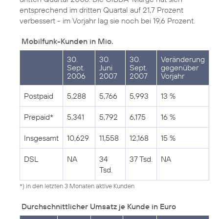
entsprechend im dritten Quartal auf 21,7 Prozent
verbessert - im Vorjahr lag sie noch bei 19,6 Prozent.
Mobilfunk-Kunden in Mio.
30.
30.
30.
Veränderung
Sept.
Juni
Sept.
gegenüber
2006
2007
2007
Vorjahr
Postpaid
5,288
5,766
5,993
13 %
Prepaid*
5,341
5,792
6,175
16 %
Insgesamt
10,629
11,558
12,168
15 %
DSL
NA
34
37 Tsd.
NA
Tsd.
*) in den letzten 3 Monaten aktive Kunden
Durchschnittlicher Umsatz je Kunde in Euro