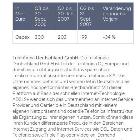
In
Q3 bis
Q2 bis
Q3 bis
Veränderung
Mio.
30.
30. Juni
31.
gegenüber
Euro
Sept.
2007
Sept.
Vorjahr
2006
2007
Capex
300
203
199
-34 %
Telefónica Deutschland GmbH
, Die Telefónica
Deutschland GmbH ist Teil der Telefónica O
Europe und
2
damit eine Tochtergesellschaft des spanischen
Telekommunikationsunternehmens Telefónica S.A. Das
Unternehmen betreibt und vermarktet in Deutschland ein
eigenes, hochperformantes Breitbandnetz. Mit dieser
Plattform auf Basis der schnellen Internet-Technologie
ADSL2+ wendet sich das Unternehmen an Internet Service
Provider und Carrier, die in Deutschland mit keinem
eigenen Netz präsent sind oder die Telefónica Infrastruktur
als Ergänzung zu ihrer eigenen nutzen. Somit können diese
ihren Kunden differenzierte Produkte in den Bereichen
Internet Zugang und Internet Services wie DSL, Daten und
Telefonie sowie Triple Play oder Video-on-Demand