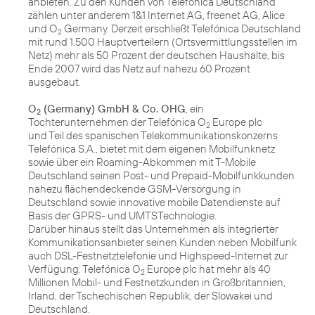
anbieten. Zu den Kunden von Telefónica Deutschland
zählen unter anderem 1&1 Internet AG, freenet AG, Alice
und O
Germany. Derzeit erschließt Telefónica Deutschland
2
mit rund 1.500 Hauptverteilern (Ortsvermittlungsstellen im
Netz) mehr als 50 Prozent der deutschen Haushalte, bis
Ende 2007 wird das Netz auf nahezu 60 Prozent
ausgebaut.
O
(Germany) GmbH & Co. OHG
, ein
2
Tochterunternehmen der Telefónica O
Europe plc
2
und Teil des spanischen Telekommunikationskonzerns
Telefónica S.A., bietet mit dem eigenen Mobilfunknetz
sowie über ein Roaming-Abkommen mit T-Mobile
Deutschland seinen Post- und Prepaid-Mobilfunkkunden
nahezu flächendeckende GSM-Versorgung in
Deutschland sowie innovative mobile Datendienste auf
Basis der GPRS- und UMTSTechnologie.
Darüber hinaus stellt das Unternehmen als integrierter
Kommunikationsanbieter seinen Kunden neben Mobilfunk
auch DSL-Festnetztelefonie und Highspeed-Internet zur
Verfügung. Telefónica O
Europe plc hat mehr als 40
2
Millionen Mobil- und Festnetzkunden in Großbritannien,
Irland, der Tschechischen Republik, der Slowakei und
Deutschland.