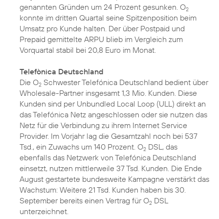
genannten Gründen um 24 Prozent gesunken. O
2
konnte im dritten Quartal seine Spitzenposition beim
Umsatz pro Kunde halten. Der über Postpaid und
Prepaid gemittelte ARPU blieb im Vergleich zum
Vorquartal stabil bei 20,8 Euro im Monat.
Telefònica Deutschland
Die O
Schwester Telefónica Deutschland bedient über
2
Wholesale-Partner insgesamt 1,3 Mio. Kunden. Diese
Kunden sind per Unbundled Local Loop (ULL) direkt an
das Telefónica Netz angeschlossen oder sie nutzen das
Netz für die Verbindung zu ihrem Internet Service
Provider. Im Vorjahr lag die Gesamtzahl noch bei 537
Tsd., ein Zuwachs um 140 Prozent. O
DSL, das
2
ebenfalls das Netzwerk von Telefónica Deutschland
einsetzt, nutzen mittlerweile 37 Tsd. Kunden. Die Ende
August gestartete bundesweite Kampagne verstärkt das
Wachstum: Weitere 21 Tsd. Kunden haben bis 30.
September bereits einen Vertrag für O
DSL
2
unterzeichnet.