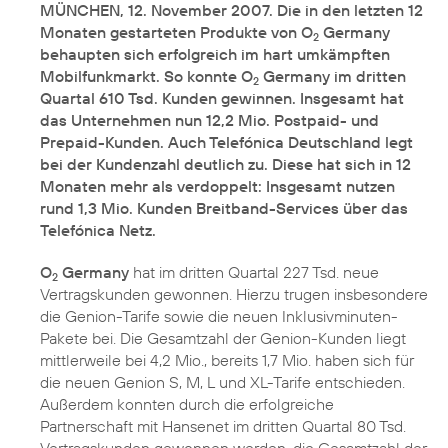
MÜNCHEN, 12. November 2007. Die in den letzten 12
Monaten gestarteten Produkte von O
Germany
2
behaupten sich erfolgreich im hart umkämpften
Mobilfunkmarkt. So konnte O
Germany im dritten
2
Quartal 610 Tsd. Kunden gewinnen. Insgesamt hat
das Unternehmen nun 12,2 Mio. Postpaid- und
Prepaid-Kunden. Auch Telefónica Deutschland legt
bei der Kundenzahl deutlich zu. Diese hat sich in 12
Monaten mehr als verdoppelt: Insgesamt nutzen
rund 1,3 Mio. Kunden Breitband-Services über das
Telefónica Netz.
O
Germany
hat im dritten Quartal 227 Tsd. neue
2
Vertragskunden gewonnen. Hierzu trugen insbesondere
die Genion-Tarife sowie die neuen Inklusivminuten-
Pakete bei. Die Gesamtzahl der Genion-Kunden liegt
mittlerweile bei 4,2 Mio., bereits 1,7 Mio. haben sich für
die neuen Genion S, M, L und XL-Tarife entschieden.
Außerdem konnten durch die erfolgreiche
Partnerschaft mit Hansenet im dritten Quartal 80 Tsd.