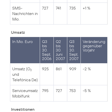
SMS-
727
741
735
+1 %
Nachrichten in
Mio.
Umsatz
In Mio. Euro
Q3
Q2
Q3
Veränderung
bis
bis
bis
gegenüber
30.
30.
30.
Vorjahr
Sept.
Juni
Sept.
2006
2007
2007
Umsatz (O
925
861
909
-2 %
2
und
Telefónica De)
Serviceumsatz
795
727
753
-5 %
Mobilfunk
Investitionen