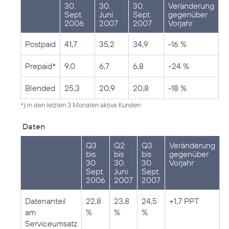
30.
30.
30.
Veränderung
Sept.
Juni
Sept.
gegenüber
2006
2007
2007
Vorjahr
Postpaid
41,7
35,2
34,9
-16 %
Prepaid*
9,0
6,7
6,8
-24 %
Blended
25,3
20,9
20,8
-18 %
*) in den letzten 3 Monaten aktive Kunden
Daten
Q3
Q2
Q3
Veränderung
bis
bis
bis
gegenüber
30.
30.
30.
Vorjahr
Sept.
Juni
Sept.
2006
2007
2007
Datenanteil
22,8
23,8
24,5
+1,7 PPT
am
%
%
%
Serviceumsatz