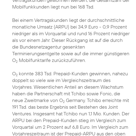
Vertragskunden gewonnen werden, die Gesamtzahl der
Mobilfunkkunden liegt nun bei 168 Tsd.
Bei einem Vertragskunden liegt der durchschnittliche
monatliche Umsatz (ARPU) bei 34,9 Euro - 0,9 Prozent
niedriger als im Vorquartal und rund 16 Prozent niedriger
als vor einem Jahr. Dieser Rückgang ist auf die durch
die Bundesnetzagentur gesenkten
Terminierungsentgelte sowie auf die immer günstigeren
O
Mobilfunktarife zurückzuführen.
2
O
konnte 383 Tsd. Prepaid-Kunden gewinnen, nahezu
2
doppelt so viele wie im Vergleichszeitraum des
Vorjahres. Wesentlichen Anteil an diesem Wachstum
haben die Partnerschaft mit Tchibo sowie Fonic, die
neue Zweitmarke von O
Germany. Tchibo erreichte mit
2
191 Tsd. das beste Ergebnis seit Bestehen des Joint
Ventures. Insgesamt hat Tchibo nun 1,1 Mio. Kunden. Der
ARPU bei den Prepaid-Kunden stieg im Vergleich zum
Vorquartal um 2 Prozent auf 6,8 Euro. Im Vergleich zum
Vorjahreszeitraum ist der Prepaid-ARPU aus den oben