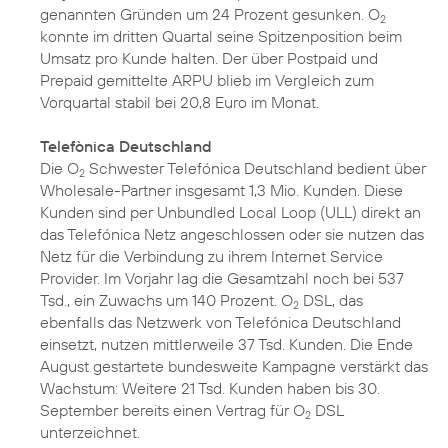
genannten Gründen um 24 Prozent gesunken. O
2
konnte im dritten Quartal seine Spitzenposition beim
Umsatz pro Kunde halten. Der über Postpaid und
Prepaid gemittelte ARPU blieb im Vergleich zum
Vorquartal stabil bei 20,8 Euro im Monat.
Telefònica Deutschland
Die O
Schwester Telefónica Deutschland bedient über
2
Wholesale-Partner insgesamt 1,3 Mio. Kunden. Diese
Kunden sind per Unbundled Local Loop (ULL) direkt an
das Telefónica Netz angeschlossen oder sie nutzen das
Netz für die Verbindung zu ihrem Internet Service
Provider. Im Vorjahr lag die Gesamtzahl noch bei 537
Tsd., ein Zuwachs um 140 Prozent. O
DSL, das
2
ebenfalls das Netzwerk von Telefónica Deutschland
einsetzt, nutzen mittlerweile 37 Tsd. Kunden. Die Ende
August gestartete bundesweite Kampagne verstärkt das
Wachstum: Weitere 21 Tsd. Kunden haben bis 30.
September bereits einen Vertrag für O
DSL
2
unterzeichnet.