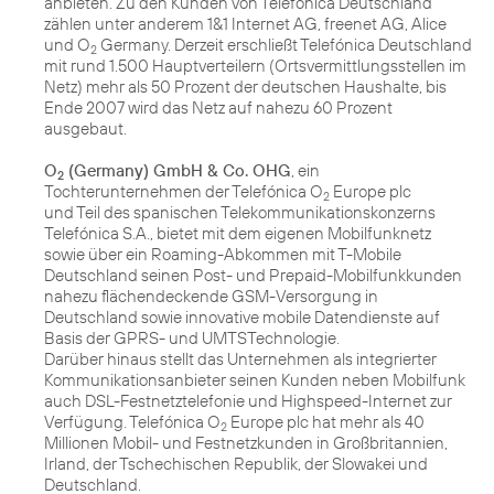
anbieten. Zu den Kunden von Telefónica Deutschland
zählen unter anderem 1&1 Internet AG, freenet AG, Alice
und O
Germany. Derzeit erschließt Telefónica Deutschland
2
mit rund 1.500 Hauptverteilern (Ortsvermittlungsstellen im
Netz) mehr als 50 Prozent der deutschen Haushalte, bis
Ende 2007 wird das Netz auf nahezu 60 Prozent
ausgebaut.
O
(Germany) GmbH & Co. OHG
, ein
2
Tochterunternehmen der Telefónica O
Europe plc
2
und Teil des spanischen Telekommunikationskonzerns
Telefónica S.A., bietet mit dem eigenen Mobilfunknetz
sowie über ein Roaming-Abkommen mit T-Mobile
Deutschland seinen Post- und Prepaid-Mobilfunkkunden
nahezu flächendeckende GSM-Versorgung in
Deutschland sowie innovative mobile Datendienste auf
Basis der GPRS- und UMTSTechnologie.
Darüber hinaus stellt das Unternehmen als integrierter
Kommunikationsanbieter seinen Kunden neben Mobilfunk
auch DSL-Festnetztelefonie und Highspeed-Internet zur
Verfügung. Telefónica O
Europe plc hat mehr als 40
2
Millionen Mobil- und Festnetzkunden in Großbritannien,
Irland, der Tschechischen Republik, der Slowakei und
Deutschland.