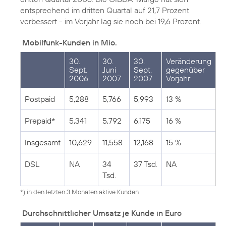
entsprechend im dritten Quartal auf 21,7 Prozent
verbessert - im Vorjahr lag sie noch bei 19,6 Prozent.
Mobilfunk-Kunden in Mio.
30.
30.
30.
Veränderung
Sept.
Juni
Sept.
gegenüber
2006
2007
2007
Vorjahr
Postpaid
5,288
5,766
5,993
13 %
Prepaid*
5,341
5,792
6,175
16 %
Insgesamt
10,629
11,558
12,168
15 %
DSL
NA
34
37 Tsd.
NA
Tsd.
*) in den letzten 3 Monaten aktive Kunden
Durchschnittlicher Umsatz je Kunde in Euro