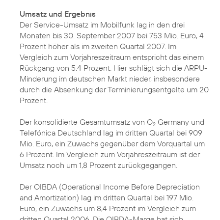
Umsatz und Ergebnis
Der Service-Umsatz im Mobilfunk lag in den drei
Monaten bis 30. September 2007 bei 753 Mio. Euro, 4
Prozent höher als im zweiten Quartal 2007. Im
Vergleich zum Vorjahreszeitraum entspricht das einem
Rückgang von 5,4 Prozent. Hier schlägt sich die ARPU-
Minderung im deutschen Markt nieder, insbesondere
durch die Absenkung der Terminierungsentgelte um 20
Prozent.
Der konsolidierte Gesamtumsatz von O
Germany und
2
Telefónica Deutschland lag im dritten Quartal bei 909
Mio. Euro, ein Zuwachs gegenüber dem Vorquartal um
6 Prozent. Im Vergleich zum Vorjahreszeitraum ist der
Umsatz noch um 1,8 Prozent zurückgegangen.
Der OIBDA (Operational Income Before Depreciation
and Amortization) lag im dritten Quartal bei 197 Mio.
Euro, ein Zuwachs um 8,4 Prozent im Vergleich zum
dritten Quartal 2006. Die OIBDA-Marge hat sich