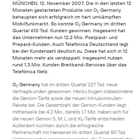
MÜNCHEN, 12. November 2007. Die in den letzten 12
Monaten gestarteten Produkte von O
Germany
2
behaupten sich erfolgreich im hart umkämpften
Mobilfunkmarkt. So konnte O
Germany im dritten
2
Quartal 610 Tsd. Kunden gewinnen. Insgesamt hat
das Unternehmen nun 12,2 Mio. Postpaid- und
Prepaid-Kunden. Auch Telefónica Deutschland legt
bei der Kundenzahl deutlich zu. Diese hat sich in 12
Monaten mehr als verdoppelt: Insgesamt nutzen
rund 1,3 Mio. Kunden Breitband-Services über das
Telefónica Netz.
O
Germany
hat im dritten Quartal 227 Tsd. neue
2
Vertragskunden gewonnen. Hierzu trugen insbesondere
die Genion-Tarife sowie die neuen Inklusivminuten-
Pakete bei. Die Gesamtzahl der Genion-Kunden liegt
mittlerweile bei 4,2 Mio., bereits 1,7 Mio. haben sich für
die neuen Genion S, M, L und XL-Tarife entschieden.
Außerdem konnten durch die erfolgreiche
Partnerschaft mit Hansenet im dritten Quartal 80 Tsd.