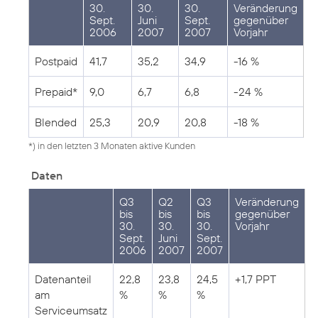
30.
30.
30.
Veränderung
Sept.
Juni
Sept.
gegenüber
2006
2007
2007
Vorjahr
Postpaid
41,7
35,2
34,9
-16 %
Prepaid*
9,0
6,7
6,8
-24 %
Blended
25,3
20,9
20,8
-18 %
*) in den letzten 3 Monaten aktive Kunden
Daten
Q3
Q2
Q3
Veränderung
bis
bis
bis
gegenüber
30.
30.
30.
Vorjahr
Sept.
Juni
Sept.
2006
2007
2007
Datenanteil
22,8
23,8
24,5
+1,7 PPT
am
%
%
%
Serviceumsatz