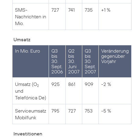
SMS-
727
741
735
+1 %
Nachrichten in
Mio.
Umsatz
In Mio. Euro
Q3
Q2
Q3
Veränderung
bis
bis
bis
gegenüber
30.
30.
30.
Vorjahr
Sept.
Juni
Sept.
2006
2007
2007
Umsatz (O
925
861
909
-2 %
2
und
Telefónica De)
Serviceumsatz
795
727
753
-5 %
Mobilfunk
Investitionen