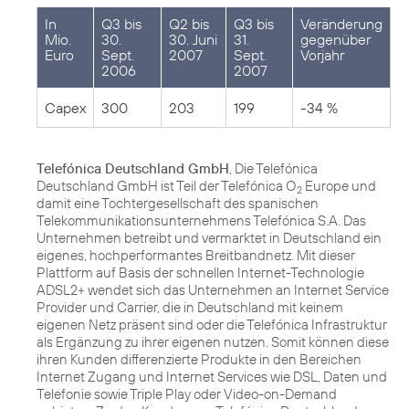
In
Q3 bis
Q2 bis
Q3 bis
Veränderung
Mio.
30.
30. Juni
31.
gegenüber
Euro
Sept.
2007
Sept.
Vorjahr
2006
2007
Capex
300
203
199
-34 %
Telefónica Deutschland GmbH
, Die Telefónica
Deutschland GmbH ist Teil der Telefónica O
Europe und
2
damit eine Tochtergesellschaft des spanischen
Telekommunikationsunternehmens Telefónica S.A. Das
Unternehmen betreibt und vermarktet in Deutschland ein
eigenes, hochperformantes Breitbandnetz. Mit dieser
Plattform auf Basis der schnellen Internet-Technologie
ADSL2+ wendet sich das Unternehmen an Internet Service
Provider und Carrier, die in Deutschland mit keinem
eigenen Netz präsent sind oder die Telefónica Infrastruktur
als Ergänzung zu ihrer eigenen nutzen. Somit können diese
ihren Kunden differenzierte Produkte in den Bereichen
Internet Zugang und Internet Services wie DSL, Daten und
Telefonie sowie Triple Play oder Video-on-Demand