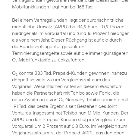
Vertragskunden gewonnen werden, die Gesamtzahl der
Mobilfunkkunden liegt nun bei 168 Tsd.
Bei einem Vertragskunden liegt der durchschnittliche
monatliche Umsatz (ARPU) bei 34,9 Euro - 0,9 Prozent
niedriger als im Vorquartal und rund 16 Prozent niedriger
als vor einem Jahr. Dieser Rückgang ist auf die durch
die Bundesnetzagentur gesenkten
Terminierungsentgelte sowie auf die immer günstigeren
O
Mobilfunktarife zurückzuführen.
2
O
konnte 383 Tsd. Prepaid-Kunden gewinnen, nahezu
2
doppelt so viele wie im Vergleichszeitraum des
Vorjahres. Wesentlichen Anteil an diesem Wachstum
haben die Partnerschaft mit Tchibo sowie Fonic, die
neue Zweitmarke von O
Germany. Tchibo erreichte mit
2
191 Tsd. das beste Ergebnis seit Bestehen des Joint
Ventures. Insgesamt hat Tchibo nun 1,1 Mio. Kunden. Der
ARPU bei den Prepaid-Kunden stieg im Vergleich zum
Vorquartal um 2 Prozent auf 6,8 Euro. Im Vergleich zum
Vorjahreszeitraum ist der Prepaid-ARPU aus den oben