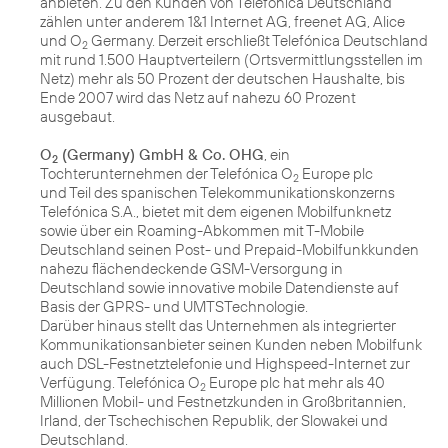
anbieten. Zu den Kunden von Telefónica Deutschland
zählen unter anderem 1&1 Internet AG, freenet AG, Alice
und O
Germany. Derzeit erschließt Telefónica Deutschland
2
mit rund 1.500 Hauptverteilern (Ortsvermittlungsstellen im
Netz) mehr als 50 Prozent der deutschen Haushalte, bis
Ende 2007 wird das Netz auf nahezu 60 Prozent
ausgebaut.
O
(Germany) GmbH & Co. OHG
, ein
2
Tochterunternehmen der Telefónica O
Europe plc
2
und Teil des spanischen Telekommunikationskonzerns
Telefónica S.A., bietet mit dem eigenen Mobilfunknetz
sowie über ein Roaming-Abkommen mit T-Mobile
Deutschland seinen Post- und Prepaid-Mobilfunkkunden
nahezu flächendeckende GSM-Versorgung in
Deutschland sowie innovative mobile Datendienste auf
Basis der GPRS- und UMTSTechnologie.
Darüber hinaus stellt das Unternehmen als integrierter
Kommunikationsanbieter seinen Kunden neben Mobilfunk
auch DSL-Festnetztelefonie und Highspeed-Internet zur
Verfügung. Telefónica O
Europe plc hat mehr als 40
2
Millionen Mobil- und Festnetzkunden in Großbritannien,
Irland, der Tschechischen Republik, der Slowakei und
Deutschland.