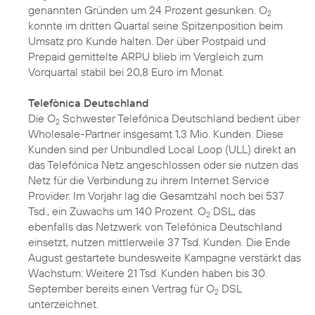
genannten Gründen um 24 Prozent gesunken. O
2
konnte im dritten Quartal seine Spitzenposition beim
Umsatz pro Kunde halten. Der über Postpaid und
Prepaid gemittelte ARPU blieb im Vergleich zum
Vorquartal stabil bei 20,8 Euro im Monat.
Telefònica Deutschland
Die O
Schwester Telefónica Deutschland bedient über
2
Wholesale-Partner insgesamt 1,3 Mio. Kunden. Diese
Kunden sind per Unbundled Local Loop (ULL) direkt an
das Telefónica Netz angeschlossen oder sie nutzen das
Netz für die Verbindung zu ihrem Internet Service
Provider. Im Vorjahr lag die Gesamtzahl noch bei 537
Tsd., ein Zuwachs um 140 Prozent. O
DSL, das
2
ebenfalls das Netzwerk von Telefónica Deutschland
einsetzt, nutzen mittlerweile 37 Tsd. Kunden. Die Ende
August gestartete bundesweite Kampagne verstärkt das
Wachstum: Weitere 21 Tsd. Kunden haben bis 30.
September bereits einen Vertrag für O
DSL
2
unterzeichnet.