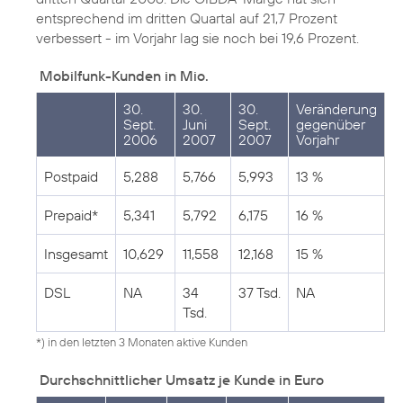
entsprechend im dritten Quartal auf 21,7 Prozent
verbessert - im Vorjahr lag sie noch bei 19,6 Prozent.
Mobilfunk-Kunden in Mio.
30.
30.
30.
Veränderung
Sept.
Juni
Sept.
gegenüber
2006
2007
2007
Vorjahr
Postpaid
5,288
5,766
5,993
13 %
Prepaid*
5,341
5,792
6,175
16 %
Insgesamt
10,629
11,558
12,168
15 %
DSL
NA
34
37 Tsd.
NA
Tsd.
*) in den letzten 3 Monaten aktive Kunden
Durchschnittlicher Umsatz je Kunde in Euro