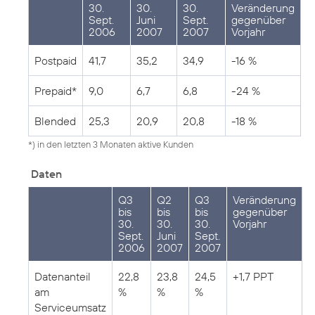
30.
30.
30.
Veränderung
Sept.
Juni
Sept.
gegenüber
2006
2007
2007
Vorjahr
Postpaid
41,7
35,2
34,9
-16 %
Prepaid*
9,0
6,7
6,8
-24 %
Blended
25,3
20,9
20,8
-18 %
*) in den letzten 3 Monaten aktive Kunden
Daten
Q3
Q2
Q3
Veränderung
bis
bis
bis
gegenüber
30.
30.
30.
Vorjahr
Sept.
Juni
Sept.
2006
2007
2007
Datenanteil
22,8
23,8
24,5
+1,7 PPT
am
%
%
%
Serviceumsatz