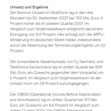
Umsatz und Ergebnis
Der Service-Umsatz im Mobilfunk lag in den drei
Monaten bis 30. September 2007 bei 753 Mio. Euro, 4
Prozent höher als im zweiten Quartal 2007. Im
Vergleich zum Vorjahreszeitraum entspricht das einem
Rückgang von 5,4 Prozent. Hier schlägt sich die ARPU-
Minderung im deutschen Markt nieder, insbesondere
durch die Absenkung der Terminierungsentgelte um 20
Prozent.
Der konsolidierte Gesamtumsatz von O
Germany und
2
Telefónica Deutschland lag im dritten Quartal bei 909
Mio. Euro, ein Zuwachs gegenüber dem Vorquartal um
6 Prozent. Im Vergleich zum Vorjahreszeitraum ist der
Umsatz noch um 1,8 Prozent zurückgegangen.
Der OIBDA (Operational Income Before Depreciation
and Amortization) lag im dritten Quartal bei 197 Mio.
Euro, ein Zuwachs um 8,4 Prozent im Vergleich zum
dritten Quartal 2006. Die OIBDA-Marge hat sich