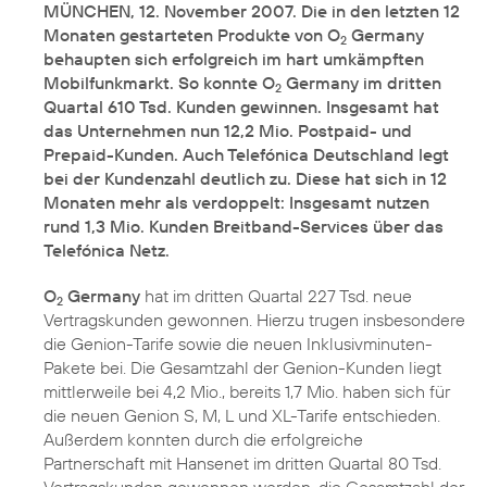
MÜNCHEN, 12. November 2007. Die in den letzten 12
Monaten gestarteten Produkte von O
Germany
2
behaupten sich erfolgreich im hart umkämpften
Mobilfunkmarkt. So konnte O
Germany im dritten
2
Quartal 610 Tsd. Kunden gewinnen. Insgesamt hat
das Unternehmen nun 12,2 Mio. Postpaid- und
Prepaid-Kunden. Auch Telefónica Deutschland legt
bei der Kundenzahl deutlich zu. Diese hat sich in 12
Monaten mehr als verdoppelt: Insgesamt nutzen
rund 1,3 Mio. Kunden Breitband-Services über das
Telefónica Netz.
O
Germany
hat im dritten Quartal 227 Tsd. neue
2
Vertragskunden gewonnen. Hierzu trugen insbesondere
die Genion-Tarife sowie die neuen Inklusivminuten-
Pakete bei. Die Gesamtzahl der Genion-Kunden liegt
mittlerweile bei 4,2 Mio., bereits 1,7 Mio. haben sich für
die neuen Genion S, M, L und XL-Tarife entschieden.
Außerdem konnten durch die erfolgreiche
Partnerschaft mit Hansenet im dritten Quartal 80 Tsd.