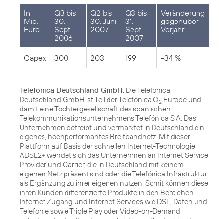
In
Q3 bis
Q2 bis
Q3 bis
Veränderung
Mio.
30.
30. Juni
31.
gegenüber
Euro
Sept.
2007
Sept.
Vorjahr
2006
2007
Capex
300
203
199
-34 %
Telefónica Deutschland GmbH
, Die Telefónica
Deutschland GmbH ist Teil der Telefónica O
Europe und
2
damit eine Tochtergesellschaft des spanischen
Telekommunikationsunternehmens Telefónica S.A. Das
Unternehmen betreibt und vermarktet in Deutschland ein
eigenes, hochperformantes Breitbandnetz. Mit dieser
Plattform auf Basis der schnellen Internet-Technologie
ADSL2+ wendet sich das Unternehmen an Internet Service
Provider und Carrier, die in Deutschland mit keinem
eigenen Netz präsent sind oder die Telefónica Infrastruktur
als Ergänzung zu ihrer eigenen nutzen. Somit können diese
ihren Kunden differenzierte Produkte in den Bereichen
Internet Zugang und Internet Services wie DSL, Daten und
Telefonie sowie Triple Play oder Video-on-Demand