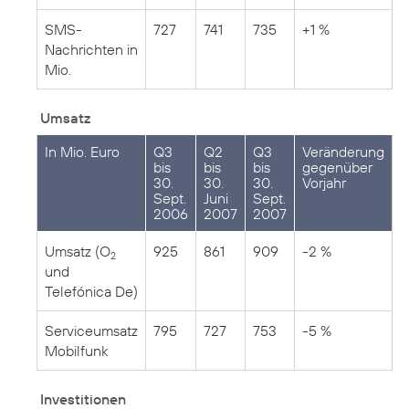
SMS-
727
741
735
+1 %
Nachrichten in
Mio.
Umsatz
In Mio. Euro
Q3
Q2
Q3
Veränderung
bis
bis
bis
gegenüber
30.
30.
30.
Vorjahr
Sept.
Juni
Sept.
2006
2007
2007
Umsatz (O
925
861
909
-2 %
2
und
Telefónica De)
Serviceumsatz
795
727
753
-5 %
Mobilfunk
Investitionen