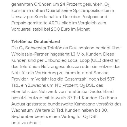
genannten Gründen um 24 Prozent gesunken. O
2
konnte im dritten Quartal seine Spitzenposition beim
Umsatz pro Kunde halten. Der über Postpaid und
Prepaid gemittelte ARPU blieb im Vergleich zum
Vorquartal stabil bei 20,8 Euro im Monat.
Telefònica Deutschland
Die O
Schwester Telefónica Deutschland bedient über
2
Wholesale-Partner insgesamt 1,3 Mio. Kunden. Diese
Kunden sind per Unbundled Local Loop (ULL) direkt an
das Telefónica Netz angeschlossen oder sie nutzen das
Netz für die Verbindung zu ihrem Internet Service
Provider. Im Vorjahr lag die Gesamtzahl noch bei 537
Tsd., ein Zuwachs um 140 Prozent. O
DSL, das
2
ebenfalls das Netzwerk von Telefónica Deutschland
einsetzt, nutzen mittlerweile 37 Tsd. Kunden. Die Ende
August gestartete bundesweite Kampagne verstärkt das
Wachstum: Weitere 21 Tsd. Kunden haben bis 30.
September bereits einen Vertrag für O
DSL
2
unterzeichnet.