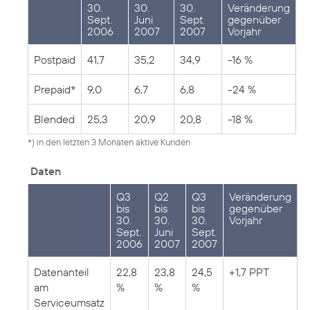
30.
30.
30.
Veränderung
Sept.
Juni
Sept.
gegenüber
2006
2007
2007
Vorjahr
Postpaid
41,7
35,2
34,9
-16 %
Prepaid*
9,0
6,7
6,8
-24 %
Blended
25,3
20,9
20,8
-18 %
*) in den letzten 3 Monaten aktive Kunden
Daten
Q3
Q2
Q3
Veränderung
bis
bis
bis
gegenüber
30.
30.
30.
Vorjahr
Sept.
Juni
Sept.
2006
2007
2007
Datenanteil
22,8
23,8
24,5
+1,7 PPT
am
%
%
%
Serviceumsatz