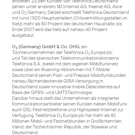
anbieten. Zu den Kunden von Telefónica Deutschland
zählen unter anderem 1&1 Internet AG, freenet AG, Alice
und O
Germany. Derzeit erschließt Telefónica Deutschland
2
mit rund 1.500 Hauptverteilern (Ortsvermittlungsstellen im
Netz) mehr als 50 Prozent der deutschen Haushalte, bis
Ende 2007 wird das Netz auf nahezu 60 Prozent
ausgebaut.
O
(Germany) GmbH & Co. OHG
, ein
2
Tochterunternehmen der Telefónica O
Europe plc
2
und Teil des spanischen Telekommunikationskonzerns
Telefónica S.A., bietet mit dem eigenen Mobilfunknetz
sowie über ein Roaming-Abkommen mit T-Mobile
Deutschland seinen Post- und Prepaid-Mobilfunkkunden
nahezu flächendeckende GSM-Versorgung in
Deutschland sowie innovative mobile Datendienste auf
Basis der GPRS- und UMTSTechnologie.
Darüber hinaus stellt das Unternehmen als integrierter
Kommunikationsanbieter seinen Kunden neben Mobilfunk
auch DSL-Festnetztelefonie und Highspeed-Internet zur
Verfügung. Telefónica O
Europe plc hat mehr als 40
2
Millionen Mobil- und Festnetzkunden in Großbritannien,
Irland, der Tschechischen Republik, der Slowakei und
Deutschland.