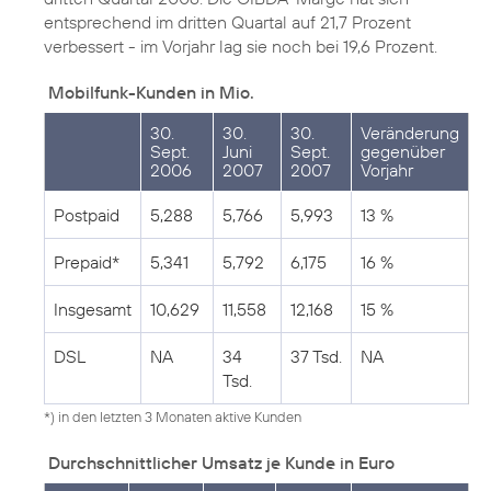
entsprechend im dritten Quartal auf 21,7 Prozent
verbessert - im Vorjahr lag sie noch bei 19,6 Prozent.
Mobilfunk-Kunden in Mio.
30.
30.
30.
Veränderung
Sept.
Juni
Sept.
gegenüber
2006
2007
2007
Vorjahr
Postpaid
5,288
5,766
5,993
13 %
Prepaid*
5,341
5,792
6,175
16 %
Insgesamt
10,629
11,558
12,168
15 %
DSL
NA
34
37 Tsd.
NA
Tsd.
*) in den letzten 3 Monaten aktive Kunden
Durchschnittlicher Umsatz je Kunde in Euro