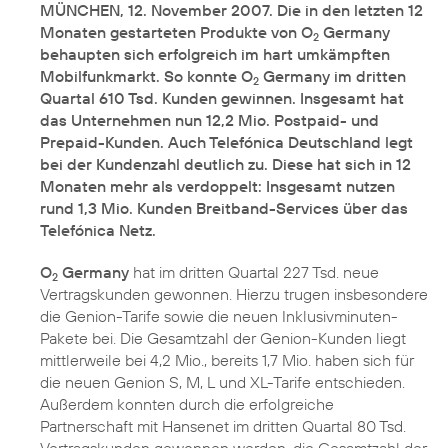
MÜNCHEN, 12. November 2007. Die in den letzten 12
Monaten gestarteten Produkte von O
Germany
2
behaupten sich erfolgreich im hart umkämpften
Mobilfunkmarkt. So konnte O
Germany im dritten
2
Quartal 610 Tsd. Kunden gewinnen. Insgesamt hat
das Unternehmen nun 12,2 Mio. Postpaid- und
Prepaid-Kunden. Auch Telefónica Deutschland legt
bei der Kundenzahl deutlich zu. Diese hat sich in 12
Monaten mehr als verdoppelt: Insgesamt nutzen
rund 1,3 Mio. Kunden Breitband-Services über das
Telefónica Netz.
O
Germany
hat im dritten Quartal 227 Tsd. neue
2
Vertragskunden gewonnen. Hierzu trugen insbesondere
die Genion-Tarife sowie die neuen Inklusivminuten-
Pakete bei. Die Gesamtzahl der Genion-Kunden liegt
mittlerweile bei 4,2 Mio., bereits 1,7 Mio. haben sich für
die neuen Genion S, M, L und XL-Tarife entschieden.
Außerdem konnten durch die erfolgreiche
Partnerschaft mit Hansenet im dritten Quartal 80 Tsd.