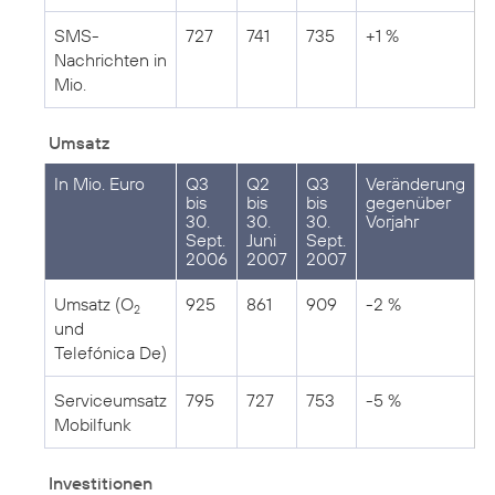
SMS-
727
741
735
+1 %
Nachrichten in
Mio.
Umsatz
In Mio. Euro
Q3
Q2
Q3
Veränderung
bis
bis
bis
gegenüber
30.
30.
30.
Vorjahr
Sept.
Juni
Sept.
2006
2007
2007
Umsatz (O
925
861
909
-2 %
2
und
Telefónica De)
Serviceumsatz
795
727
753
-5 %
Mobilfunk
Investitionen