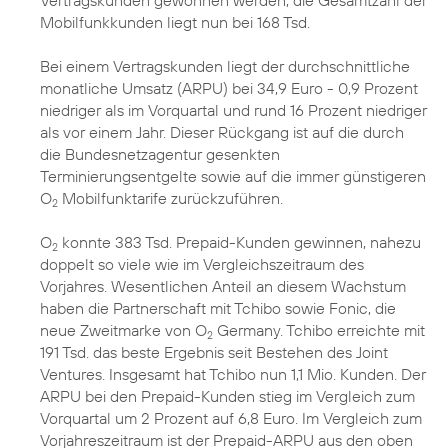
Vertragskunden gewonnen werden, die Gesamtzahl der
Mobilfunkkunden liegt nun bei 168 Tsd.
Bei einem Vertragskunden liegt der durchschnittliche
monatliche Umsatz (ARPU) bei 34,9 Euro - 0,9 Prozent
niedriger als im Vorquartal und rund 16 Prozent niedriger
als vor einem Jahr. Dieser Rückgang ist auf die durch
die Bundesnetzagentur gesenkten
Terminierungsentgelte sowie auf die immer günstigeren
O
Mobilfunktarife zurückzuführen.
2
O
konnte 383 Tsd. Prepaid-Kunden gewinnen, nahezu
2
doppelt so viele wie im Vergleichszeitraum des
Vorjahres. Wesentlichen Anteil an diesem Wachstum
haben die Partnerschaft mit Tchibo sowie Fonic, die
neue Zweitmarke von O
Germany. Tchibo erreichte mit
2
191 Tsd. das beste Ergebnis seit Bestehen des Joint
Ventures. Insgesamt hat Tchibo nun 1,1 Mio. Kunden. Der
ARPU bei den Prepaid-Kunden stieg im Vergleich zum
Vorquartal um 2 Prozent auf 6,8 Euro. Im Vergleich zum
Vorjahreszeitraum ist der Prepaid-ARPU aus den oben