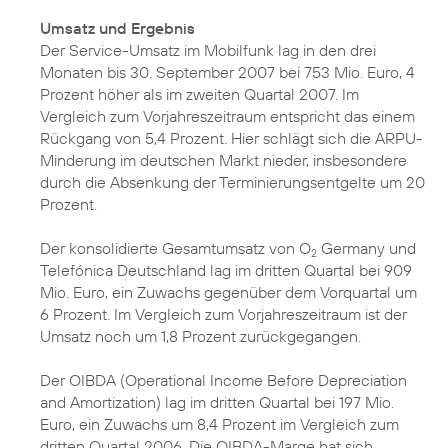
Umsatz und Ergebnis
Der Service-Umsatz im Mobilfunk lag in den drei
Monaten bis 30. September 2007 bei 753 Mio. Euro, 4
Prozent höher als im zweiten Quartal 2007. Im
Vergleich zum Vorjahreszeitraum entspricht das einem
Rückgang von 5,4 Prozent. Hier schlägt sich die ARPU-
Minderung im deutschen Markt nieder, insbesondere
durch die Absenkung der Terminierungsentgelte um 20
Prozent.
Der konsolidierte Gesamtumsatz von O
Germany und
2
Telefónica Deutschland lag im dritten Quartal bei 909
Mio. Euro, ein Zuwachs gegenüber dem Vorquartal um
6 Prozent. Im Vergleich zum Vorjahreszeitraum ist der
Umsatz noch um 1,8 Prozent zurückgegangen.
Der OIBDA (Operational Income Before Depreciation
and Amortization) lag im dritten Quartal bei 197 Mio.
Euro, ein Zuwachs um 8,4 Prozent im Vergleich zum
dritten Quartal 2006. Die OIBDA-Marge hat sich