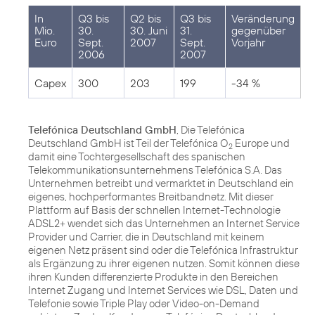
In
Q3 bis
Q2 bis
Q3 bis
Veränderung
Mio.
30.
30. Juni
31.
gegenüber
Euro
Sept.
2007
Sept.
Vorjahr
2006
2007
Capex
300
203
199
-34 %
Telefónica Deutschland GmbH
, Die Telefónica
Deutschland GmbH ist Teil der Telefónica O
Europe und
2
damit eine Tochtergesellschaft des spanischen
Telekommunikationsunternehmens Telefónica S.A. Das
Unternehmen betreibt und vermarktet in Deutschland ein
eigenes, hochperformantes Breitbandnetz. Mit dieser
Plattform auf Basis der schnellen Internet-Technologie
ADSL2+ wendet sich das Unternehmen an Internet Service
Provider und Carrier, die in Deutschland mit keinem
eigenen Netz präsent sind oder die Telefónica Infrastruktur
als Ergänzung zu ihrer eigenen nutzen. Somit können diese
ihren Kunden differenzierte Produkte in den Bereichen
Internet Zugang und Internet Services wie DSL, Daten und
Telefonie sowie Triple Play oder Video-on-Demand