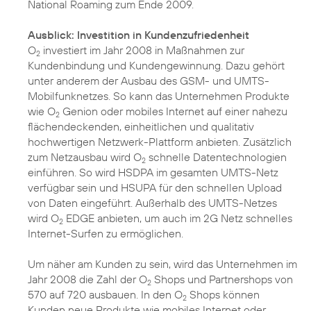
National Roaming zum Ende 2009.
Ausblick: Investition in Kundenzufriedenheit
O
investiert im Jahr 2008 in Maßnahmen zur
2
Kundenbindung und Kundengewinnung. Dazu gehört
unter anderem der Ausbau des GSM- und UMTS-
Mobilfunknetzes. So kann das Unternehmen Produkte
wie O
Genion oder mobiles Internet auf einer nahezu
2
flächendeckenden, einheitlichen und qualitativ
hochwertigen Netzwerk-Plattform anbieten. Zusätzlich
zum Netzausbau wird O
schnelle Datentechnologien
2
einführen. So wird HSDPA im gesamten UMTS-Netz
verfügbar sein und HSUPA für den schnellen Upload
von Daten eingeführt. Außerhalb des UMTS-Netzes
wird O
EDGE anbieten, um auch im 2G Netz schnelles
2
Internet-Surfen zu ermöglichen.
Um näher am Kunden zu sein, wird das Unternehmen im
Jahr 2008 die Zahl der O
Shops und Partnershops von
2
570 auf 720 ausbauen. In den O
Shops können
2
Kunden neue Produkte wie mobiles Internet oder