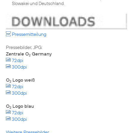
Slowakei und Deutschland.
Pressemitteilung
Zentrale O
Germany
2
72dpi
300dpi
O
Logo weiß
2
72dpi
300dpi
O
Logo blau
2
72dpi
300dpi
Weitere Pressebilder