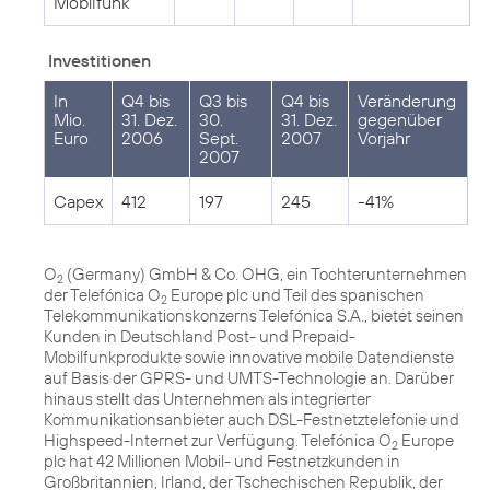
Mobilfunk
Investitionen
In
Q4 bis
Q3 bis
Q4 bis
Veränderung
Mio.
31. Dez.
30.
31. Dez.
gegenüber
Euro
2006
Sept.
2007
Vorjahr
2007
Capex
412
197
245
-41%
O
(Germany) GmbH & Co. OHG, ein Tochterunternehmen
2
der Telefónica O
Europe plc und Teil des spanischen
2
Telekommunikationskonzerns Telefónica S.A., bietet seinen
Kunden in Deutschland Post- und Prepaid-
Mobilfunkprodukte sowie innovative mobile Datendienste
auf Basis der GPRS- und UMTS-Technologie an. Darüber
hinaus stellt das Unternehmen als integrierter
Kommunikationsanbieter auch DSL-Festnetztelefonie und
Highspeed-Internet zur Verfügung. Telefónica O
Europe
2
plc hat 42 Millionen Mobil- und Festnetzkunden in
Großbritannien, Irland, der Tschechischen Republik, der