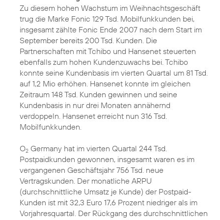
Zu diesem hohen Wachstum im Weihnachtsgeschäft
trug die Marke Fonic 129 Tsd. Mobilfunkkunden bei,
insgesamt zählte Fonic Ende 2007 nach dem Start im
September bereits 200 Tsd. Kunden. Die
Partnerschaften mit Tchibo und Hansenet steuerten
ebenfalls zum hohen Kundenzuwachs bei. Tchibo
konnte seine Kundenbasis im vierten Quartal um 81 Tsd.
auf 1,2 Mio erhöhen. Hansenet konnte im gleichen
Zeitraum 148 Tsd. Kunden gewinnen und seine
Kundenbasis in nur drei Monaten annähernd
verdoppeln. Hansenet erreicht nun 316 Tsd.
Mobilfunkkunden.
O
Germany hat im vierten Quartal 244 Tsd.
2
Postpaidkunden gewonnen, insgesamt waren es im
vergangenen Geschäftsjahr 756 Tsd. neue
Vertragskunden. Der monatliche ARPU
(durchschnittliche Umsatz je Kunde) der Postpaid-
Kunden ist mit 32,3 Euro 17,6 Prozent niedriger als im
Vorjahresquartal. Der Rückgang des durchschnittlichen