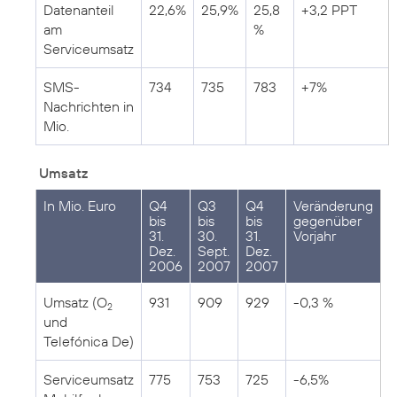
Datenanteil
22,6%
25,9%
25,8
+3,2 PPT
am
%
Serviceumsatz
SMS-
734
735
783
+7%
Nachrichten in
Mio.
Umsatz
In Mio. Euro
Q4
Q3
Q4
Veränderung
bis
bis
bis
gegenüber
31.
30.
31.
Vorjahr
Dez.
Sept.
Dez.
2006
2007
2007
Umsatz (O
931
909
929
-0,3 %
2
und
Telefónica De)
Serviceumsatz
775
753
725
-6,5%