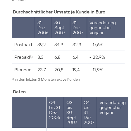
Durchschnittlicher Umsatz je Kunde in Euro
31.
30.
31.
Veränderung
Dez.
Sept
Dez.
gegenüber
2006
2007
2007
Vorjahr
Postpaid
39,2
34,9
32,3
- 17,6%
Prepaid
8,3
6,8
6,4
- 22,9%
3)
Blended
23,7
20,8
19,4
- 17,9%
in den letzten 3 Monaten aktive Kunden
3)
Daten
Q4
Q3
Q4
Veränderung
bis 31.
bis
bis
gegenüber
Dez.
30.
31.
Vorjahr
2006
Sept
Dez.
2007
2007