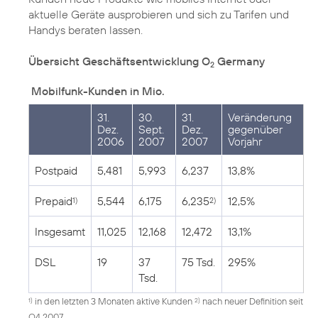
aktuelle Geräte ausprobieren und sich zu Tarifen und
Handys beraten lassen.
Übersicht Geschäftsentwicklung O
Germany
2
Mobilfunk-Kunden in Mio.
31.
30.
31.
Veränderung
Dez.
Sept.
Dez.
gegenüber
2006
2007
2007
Vorjahr
Postpaid
5,481
5,993
6,237
13,8%
Prepaid
5,544
6,175
6,235
12,5%
1)
2)
Insgesamt
11,025
12,168
12,472
13,1%
DSL
19
37
75 Tsd.
295%
Tsd.
in den letzten 3 Monaten aktive Kunden
nach neuer Definition seit
1)
2)
Q4 2007