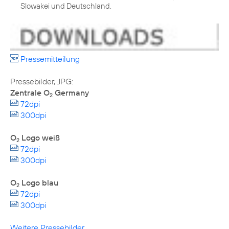
Slowakei und Deutschland.
Pressemitteilung
Zentrale O
Germany
2
72dpi
300dpi
O
Logo weiß
2
72dpi
300dpi
O
Logo blau
2
72dpi
300dpi
Weitere Pressebilder