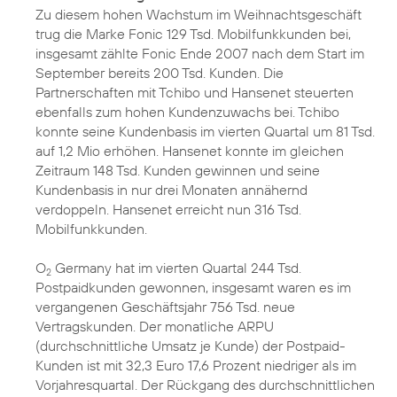
Zu diesem hohen Wachstum im Weihnachtsgeschäft
trug die Marke Fonic 129 Tsd. Mobilfunkkunden bei,
insgesamt zählte Fonic Ende 2007 nach dem Start im
September bereits 200 Tsd. Kunden. Die
Partnerschaften mit Tchibo und Hansenet steuerten
ebenfalls zum hohen Kundenzuwachs bei. Tchibo
konnte seine Kundenbasis im vierten Quartal um 81 Tsd.
auf 1,2 Mio erhöhen. Hansenet konnte im gleichen
Zeitraum 148 Tsd. Kunden gewinnen und seine
Kundenbasis in nur drei Monaten annähernd
verdoppeln. Hansenet erreicht nun 316 Tsd.
Mobilfunkkunden.
O
Germany hat im vierten Quartal 244 Tsd.
2
Postpaidkunden gewonnen, insgesamt waren es im
vergangenen Geschäftsjahr 756 Tsd. neue
Vertragskunden. Der monatliche ARPU
(durchschnittliche Umsatz je Kunde) der Postpaid-
Kunden ist mit 32,3 Euro 17,6 Prozent niedriger als im
Vorjahresquartal. Der Rückgang des durchschnittlichen