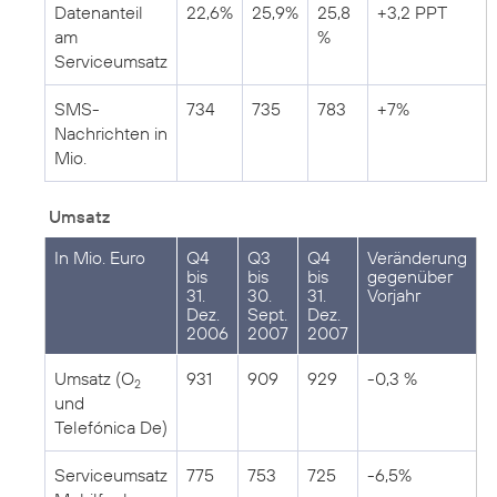
Datenanteil
22,6%
25,9%
25,8
+3,2 PPT
am
%
Serviceumsatz
SMS-
734
735
783
+7%
Nachrichten in
Mio.
Umsatz
In Mio. Euro
Q4
Q3
Q4
Veränderung
bis
bis
bis
gegenüber
31.
30.
31.
Vorjahr
Dez.
Sept.
Dez.
2006
2007
2007
Umsatz (O
931
909
929
-0,3 %
2
und
Telefónica De)
Serviceumsatz
775
753
725
-6,5%