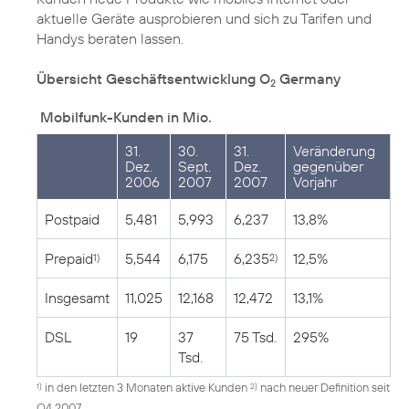
aktuelle Geräte ausprobieren und sich zu Tarifen und
Handys beraten lassen.
Übersicht Geschäftsentwicklung O
Germany
2
Mobilfunk-Kunden in Mio.
31.
30.
31.
Veränderung
Dez.
Sept.
Dez.
gegenüber
2006
2007
2007
Vorjahr
Postpaid
5,481
5,993
6,237
13,8%
Prepaid
5,544
6,175
6,235
12,5%
1)
2)
Insgesamt
11,025
12,168
12,472
13,1%
DSL
19
37
75 Tsd.
295%
Tsd.
in den letzten 3 Monaten aktive Kunden
nach neuer Definition seit
1)
2)
Q4 2007