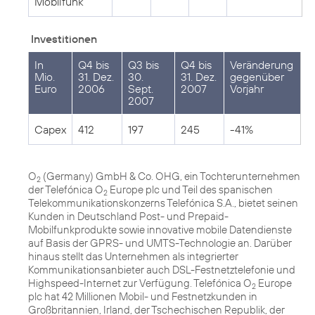
Mobilfunk
Investitionen
In
Q4 bis
Q3 bis
Q4 bis
Veränderung
Mio.
31. Dez.
30.
31. Dez.
gegenüber
Euro
2006
Sept.
2007
Vorjahr
2007
Capex
412
197
245
-41%
O
(Germany) GmbH & Co. OHG, ein Tochterunternehmen
2
der Telefónica O
Europe plc und Teil des spanischen
2
Telekommunikationskonzerns Telefónica S.A., bietet seinen
Kunden in Deutschland Post- und Prepaid-
Mobilfunkprodukte sowie innovative mobile Datendienste
auf Basis der GPRS- und UMTS-Technologie an. Darüber
hinaus stellt das Unternehmen als integrierter
Kommunikationsanbieter auch DSL-Festnetztelefonie und
Highspeed-Internet zur Verfügung. Telefónica O
Europe
2
plc hat 42 Millionen Mobil- und Festnetzkunden in
Großbritannien, Irland, der Tschechischen Republik, der