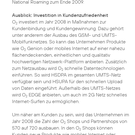
National Roaming zum Ende 2009.
Ausblick: Investition in Kundenzufriedenheit
O
investiert im Jahr 2008 in Maßnahmen zur
2
Kundenbindung und Kundengewinnung. Dazu gehört
unter anderem der Ausbau des GSM- und UMTS-
Mobilfunknetzes. So kann das Unternehmen Produkte
wie O
Genion oder mobiles Internet auf einer nahezu
2
flächendeckenden, einheitlichen und qualitativ
hochwertigen Netzwerk-Plattform anbieten. Zusätzlich
zum Netzausbau wird O
schnelle Datentechnologien
2
einführen. So wird HSDPA im gesamten UMTS-Netz
verfügbar sein und HSUPA für den schnellen Upload
von Daten eingeführt. Außerhalb des UMTS-Netzes
wird O
EDGE anbieten, um auch im 2G Netz schnelles
2
Internet-Surfen zu ermöglichen.
Um näher am Kunden zu sein, wird das Unternehmen im
Jahr 2008 die Zahl der O
Shops und Partnershops von
2
570 auf 720 ausbauen. In den O
Shops können
2
Kunden neue Produkte wie mobiles Internet oder