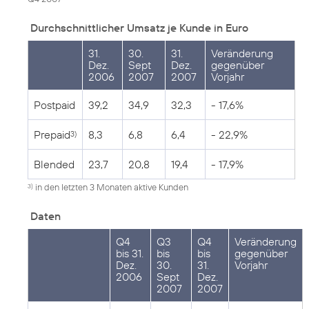
Durchschnittlicher Umsatz je Kunde in Euro
31.
30.
31.
Veränderung
Dez.
Sept
Dez.
gegenüber
2006
2007
2007
Vorjahr
Postpaid
39,2
34,9
32,3
- 17,6%
Prepaid
8,3
6,8
6,4
- 22,9%
3)
Blended
23,7
20,8
19,4
- 17,9%
in den letzten 3 Monaten aktive Kunden
3)
Daten
Q4
Q3
Q4
Veränderung
bis 31.
bis
bis
gegenüber
Dez.
30.
31.
Vorjahr
2006
Sept
Dez.
2007
2007