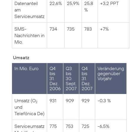
Datenanteil
22,6%
25,9%
25,8
+3,2 PPT
am
%
Serviceumsatz
SMS-
734
735
783
+7%
Nachrichten in
Mio.
Umsatz
In Mio. Euro
Q4
Q3
Q4
Veränderung
bis
bis
bis
gegenüber
31.
30.
31.
Vorjahr
Dez.
Sept.
Dez.
2006
2007
2007
Umsatz (O
931
909
929
-0,3 %
2
und
Telefónica De)
Serviceumsatz
775
753
725
-6,5%