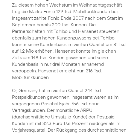
Zu diesem hohen Wachstum im Weihnachtsgeschäft
trug die Marke Fonic 129 Tsd. Mobilfunkkunden bei,
insgesamt zählte Fonic Ende 2007 nach dem Start im
September bereits 200 Tsd. Kunden. Die
Partnerschaften mit Tchibo und Hansenet steuerten
ebenfalls zum hohen Kundenzuwachs bei. Tchibo
konnte seine Kundenbasis im vierten Quartal um 81 Tsd.
auf 1,2 Mio erhöhen. Hansenet konnte im gleichen
Zeitraum 148 Tsd. Kunden gewinnen und seine
Kundenbasis in nur drei Monaten annähernd
verdoppeln. Hansenet erreicht nun 316 Tsd.
Mobilfunkkunden.
O
Germany hat im vierten Quartal 244 Tsd.
2
Postpaidkunden gewonnen, insgesamt waren es im
vergangenen Geschäftsjahr 756 Tsd. neue
Vertragskunden. Der monatliche ARPU
(durchschnittliche Umsatz je Kunde) der Postpaid-
Kunden ist mit 32,3 Euro 17,6 Prozent niedriger als im
Vorjahresquartal. Der Rückgang des durchschnittlichen