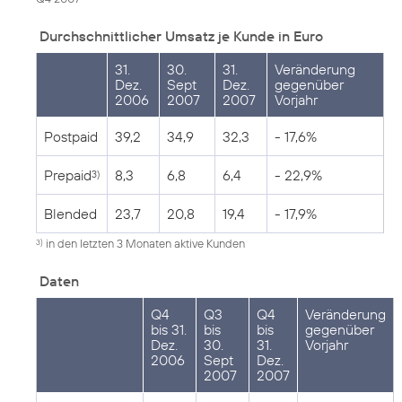
Durchschnittlicher Umsatz je Kunde in Euro
31.
30.
31.
Veränderung
Dez.
Sept
Dez.
gegenüber
2006
2007
2007
Vorjahr
Postpaid
39,2
34,9
32,3
- 17,6%
Prepaid
8,3
6,8
6,4
- 22,9%
3)
Blended
23,7
20,8
19,4
- 17,9%
in den letzten 3 Monaten aktive Kunden
3)
Daten
Q4
Q3
Q4
Veränderung
bis 31.
bis
bis
gegenüber
Dez.
30.
31.
Vorjahr
2006
Sept
Dez.
2007
2007