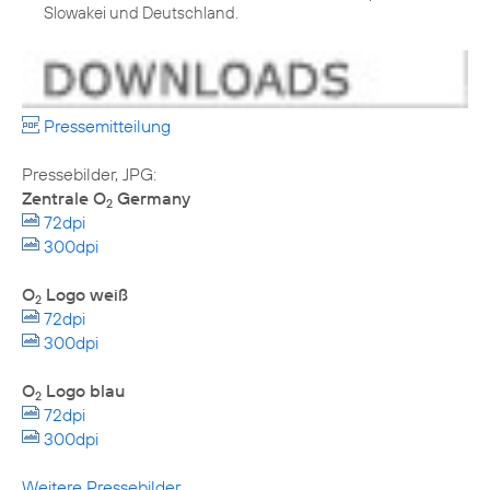
Slowakei und Deutschland.
Pressemitteilung
Zentrale O
Germany
2
72dpi
300dpi
O
Logo weiß
2
72dpi
300dpi
O
Logo blau
2
72dpi
300dpi
Weitere Pressebilder