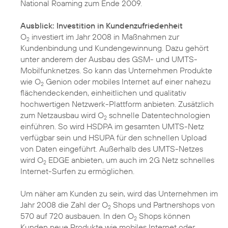
National Roaming zum Ende 2009.
Ausblick: Investition in Kundenzufriedenheit
O
investiert im Jahr 2008 in Maßnahmen zur
2
Kundenbindung und Kundengewinnung. Dazu gehört
unter anderem der Ausbau des GSM- und UMTS-
Mobilfunknetzes. So kann das Unternehmen Produkte
wie O
Genion oder mobiles Internet auf einer nahezu
2
flächendeckenden, einheitlichen und qualitativ
hochwertigen Netzwerk-Plattform anbieten. Zusätzlich
zum Netzausbau wird O
schnelle Datentechnologien
2
einführen. So wird HSDPA im gesamten UMTS-Netz
verfügbar sein und HSUPA für den schnellen Upload
von Daten eingeführt. Außerhalb des UMTS-Netzes
wird O
EDGE anbieten, um auch im 2G Netz schnelles
2
Internet-Surfen zu ermöglichen.
Um näher am Kunden zu sein, wird das Unternehmen im
Jahr 2008 die Zahl der O
Shops und Partnershops von
2
570 auf 720 ausbauen. In den O
Shops können
2
Kunden neue Produkte wie mobiles Internet oder