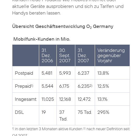
aktuelle Geräte ausprobieren und sich zu Tarifen und
Handys beraten lassen.
Übersicht Geschäftsentwicklung O
Germany
2
Mobilfunk-Kunden in Mio.
31.
30.
31.
Veränderung
Dez.
Sept.
Dez.
gegenüber
2006
2007
2007
Vorjahr
Postpaid
5,481
5,993
6,237
13,8%
Prepaid
5,544
6,175
6,235
12,5%
1)
2)
Insgesamt
11,025
12,168
12,472
13,1%
DSL
19
37
75 Tsd.
295%
Tsd.
in den letzten 3 Monaten aktive Kunden
nach neuer Definition seit
1)
2)
Q4 2007