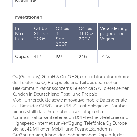
Mobilfunk
Investitionen
In
Q4 bis
Q3 bis
Q4 bis
Veränderung
Mio.
31. Dez.
30.
31. Dez.
gegenüber
Euro
2006
Sept.
2007
Vorjahr
2007
Capex
412
197
245
-41%
O
(Germany) GmbH & Co. OHG, ein Tochterunternehmen
2
der Telefónica O
Europe plc und Teil des spanischen
2
Telekommunikationskonzerns Telefónica S.A., bietet seinen
Kunden in Deutschland Post- und Prepaid-
Mobilfunkprodukte sowie innovative mobile Datendienste
auf Basis der GPRS- und UMTS-Technologie an. Darüber
hinaus stellt das Unternehmen als integrierter
Kommunikationsanbieter auch DSL-Festnetztelefonie und
Highspeed-Internet zur Verfügung. Telefónica O
Europe
2
plc hat 42 Millionen Mobil- und Festnetzkunden in
Großbritannien, Irland, der Tschechischen Republik, der