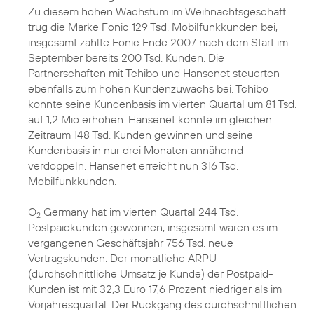
Zu diesem hohen Wachstum im Weihnachtsgeschäft
trug die Marke Fonic 129 Tsd. Mobilfunkkunden bei,
insgesamt zählte Fonic Ende 2007 nach dem Start im
September bereits 200 Tsd. Kunden. Die
Partnerschaften mit Tchibo und Hansenet steuerten
ebenfalls zum hohen Kundenzuwachs bei. Tchibo
konnte seine Kundenbasis im vierten Quartal um 81 Tsd.
auf 1,2 Mio erhöhen. Hansenet konnte im gleichen
Zeitraum 148 Tsd. Kunden gewinnen und seine
Kundenbasis in nur drei Monaten annähernd
verdoppeln. Hansenet erreicht nun 316 Tsd.
Mobilfunkkunden.
O
Germany hat im vierten Quartal 244 Tsd.
2
Postpaidkunden gewonnen, insgesamt waren es im
vergangenen Geschäftsjahr 756 Tsd. neue
Vertragskunden. Der monatliche ARPU
(durchschnittliche Umsatz je Kunde) der Postpaid-
Kunden ist mit 32,3 Euro 17,6 Prozent niedriger als im
Vorjahresquartal. Der Rückgang des durchschnittlichen