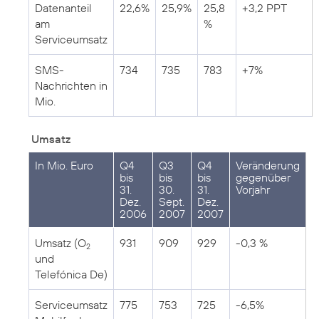
Datenanteil
22,6%
25,9%
25,8
+3,2 PPT
am
%
Serviceumsatz
SMS-
734
735
783
+7%
Nachrichten in
Mio.
Umsatz
In Mio. Euro
Q4
Q3
Q4
Veränderung
bis
bis
bis
gegenüber
31.
30.
31.
Vorjahr
Dez.
Sept.
Dez.
2006
2007
2007
Umsatz (O
931
909
929
-0,3 %
2
und
Telefónica De)
Serviceumsatz
775
753
725
-6,5%