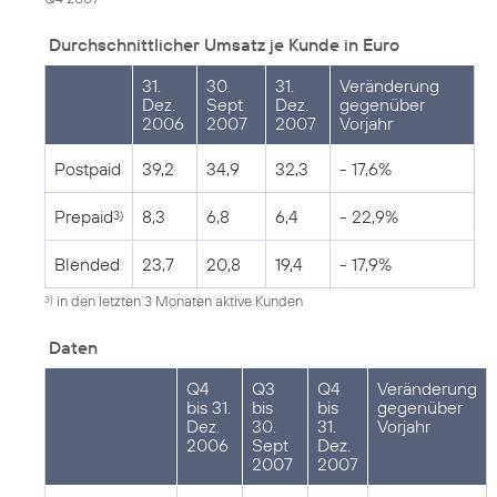
Durchschnittlicher Umsatz je Kunde in Euro
31.
30.
31.
Veränderung
Dez.
Sept
Dez.
gegenüber
2006
2007
2007
Vorjahr
Postpaid
39,2
34,9
32,3
- 17,6%
Prepaid
8,3
6,8
6,4
- 22,9%
3)
Blended
23,7
20,8
19,4
- 17,9%
in den letzten 3 Monaten aktive Kunden
3)
Daten
Q4
Q3
Q4
Veränderung
bis 31.
bis
bis
gegenüber
Dez.
30.
31.
Vorjahr
2006
Sept
Dez.
2007
2007