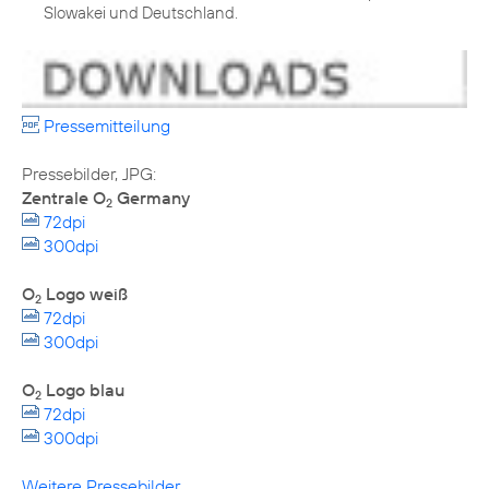
Slowakei und Deutschland.
Pressemitteilung
Zentrale O
Germany
2
72dpi
300dpi
O
Logo weiß
2
72dpi
300dpi
O
Logo blau
2
72dpi
300dpi
Weitere Pressebilder