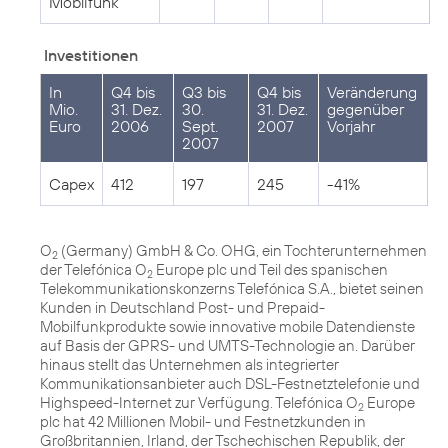
Mobilfunk
Investitionen
In
Q4 bis
Q3 bis
Q4 bis
Veränderung
Mio.
31. Dez.
30.
31. Dez.
gegenüber
Euro
2006
Sept.
2007
Vorjahr
2007
Capex
412
197
245
-41%
O
(Germany) GmbH & Co. OHG, ein Tochterunternehmen
2
der Telefónica O
Europe plc und Teil des spanischen
2
Telekommunikationskonzerns Telefónica S.A., bietet seinen
Kunden in Deutschland Post- und Prepaid-
Mobilfunkprodukte sowie innovative mobile Datendienste
auf Basis der GPRS- und UMTS-Technologie an. Darüber
hinaus stellt das Unternehmen als integrierter
Kommunikationsanbieter auch DSL-Festnetztelefonie und
Highspeed-Internet zur Verfügung. Telefónica O
Europe
2
plc hat 42 Millionen Mobil- und Festnetzkunden in
Großbritannien, Irland, der Tschechischen Republik, der