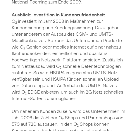
National Roaming zum Ende 2009.
Ausblick: Investition in Kundenzufriedenheit
O
investiert im Jahr 2008 in Maßnahmen zur
2
Kundenbindung und Kundengewinnung. Dazu gehört
unter anderem der Ausbau des GSM- und UMTS-
Mobilfunknetzes. So kann das Unternehmen Produkte
wie O
Genion oder mobiles Internet auf einer nahezu
2
flächendeckenden, einheitlichen und qualitativ
hochwertigen Netzwerk-Plattform anbieten. Zusätzlich
zum Netzausbau wird O
schnelle Datentechnologien
2
einführen. So wird HSDPA im gesamten UMTS-Netz
verfügbar sein und HSUPA für den schnellen Upload
von Daten eingeführt. Außerhalb des UMTS-Netzes
wird O
EDGE anbieten, um auch im 2G Netz schnelles
2
Internet-Surfen zu ermöglichen.
Um näher am Kunden zu sein, wird das Unternehmen im
Jahr 2008 die Zahl der O
Shops und Partnershops von
2
570 auf 720 ausbauen. In den O
Shops können
2
Kunden neue Produkte wie mobiles Internet oder