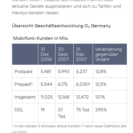
aktuelle Geräte ausprobieren und sich zu Tarifen und
Handys beraten lassen.
Übersicht Geschäftsentwicklung O
Germany
2
Mobilfunk-Kunden in Mio.
31.
30.
31.
Veränderung
Dez.
Sept.
Dez.
gegenüber
2006
2007
2007
Vorjahr
Postpaid
5,481
5,993
6,237
13,8%
Prepaid
5,544
6,175
6,235
12,5%
1)
2)
Insgesamt
11,025
12,168
12,472
13,1%
DSL
19
37
75 Tsd.
295%
Tsd.
in den letzten 3 Monaten aktive Kunden
nach neuer Definition seit
1)
2)
Q4 2007