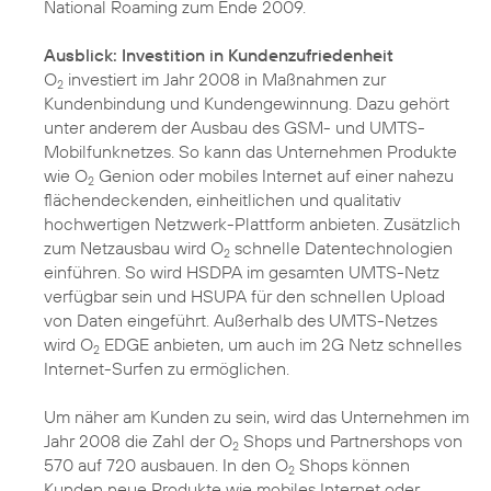
National Roaming zum Ende 2009.
Ausblick: Investition in Kundenzufriedenheit
O
investiert im Jahr 2008 in Maßnahmen zur
2
Kundenbindung und Kundengewinnung. Dazu gehört
unter anderem der Ausbau des GSM- und UMTS-
Mobilfunknetzes. So kann das Unternehmen Produkte
wie O
Genion oder mobiles Internet auf einer nahezu
2
flächendeckenden, einheitlichen und qualitativ
hochwertigen Netzwerk-Plattform anbieten. Zusätzlich
zum Netzausbau wird O
schnelle Datentechnologien
2
einführen. So wird HSDPA im gesamten UMTS-Netz
verfügbar sein und HSUPA für den schnellen Upload
von Daten eingeführt. Außerhalb des UMTS-Netzes
wird O
EDGE anbieten, um auch im 2G Netz schnelles
2
Internet-Surfen zu ermöglichen.
Um näher am Kunden zu sein, wird das Unternehmen im
Jahr 2008 die Zahl der O
Shops und Partnershops von
2
570 auf 720 ausbauen. In den O
Shops können
2
Kunden neue Produkte wie mobiles Internet oder