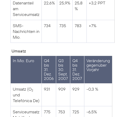
Datenanteil
22,6%
25,9%
25,8
+3,2 PPT
am
%
Serviceumsatz
SMS-
734
735
783
+7%
Nachrichten in
Mio.
Umsatz
In Mio. Euro
Q4
Q3
Q4
Veränderung
bis
bis
bis
gegenüber
31.
30.
31.
Vorjahr
Dez.
Sept.
Dez.
2006
2007
2007
Umsatz (O
931
909
929
-0,3 %
2
und
Telefónica De)
Serviceumsatz
775
753
725
-6,5%