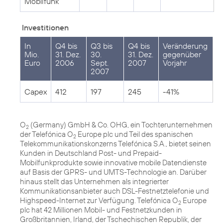
Mobilfunk
Investitionen
In
Q4 bis
Q3 bis
Q4 bis
Veränderung
Mio.
31. Dez.
30.
31. Dez.
gegenüber
Euro
2006
Sept.
2007
Vorjahr
2007
Capex
412
197
245
-41%
O
(Germany) GmbH & Co. OHG, ein Tochterunternehmen
2
der Telefónica O
Europe plc und Teil des spanischen
2
Telekommunikationskonzerns Telefónica S.A., bietet seinen
Kunden in Deutschland Post- und Prepaid-
Mobilfunkprodukte sowie innovative mobile Datendienste
auf Basis der GPRS- und UMTS-Technologie an. Darüber
hinaus stellt das Unternehmen als integrierter
Kommunikationsanbieter auch DSL-Festnetztelefonie und
Highspeed-Internet zur Verfügung. Telefónica O
Europe
2
plc hat 42 Millionen Mobil- und Festnetzkunden in
Großbritannien, Irland, der Tschechischen Republik, der