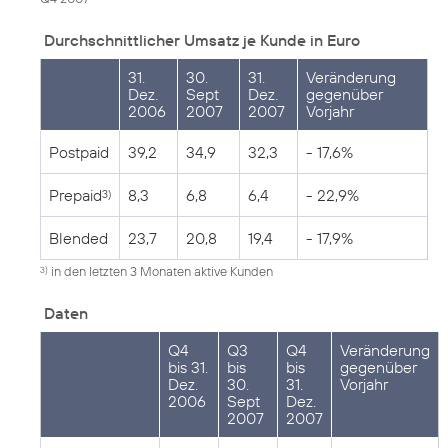
Durchschnittlicher Umsatz je Kunde in Euro
31.
30.
31.
Veränderung
Dez.
Sept
Dez.
gegenüber
2006
2007
2007
Vorjahr
Postpaid
39,2
34,9
32,3
- 17,6%
Prepaid
8,3
6,8
6,4
- 22,9%
3)
Blended
23,7
20,8
19,4
- 17,9%
in den letzten 3 Monaten aktive Kunden
3)
Daten
Q4
Q3
Q4
Veränderung
bis 31.
bis
bis
gegenüber
Dez.
30.
31.
Vorjahr
2006
Sept
Dez.
2007
2007