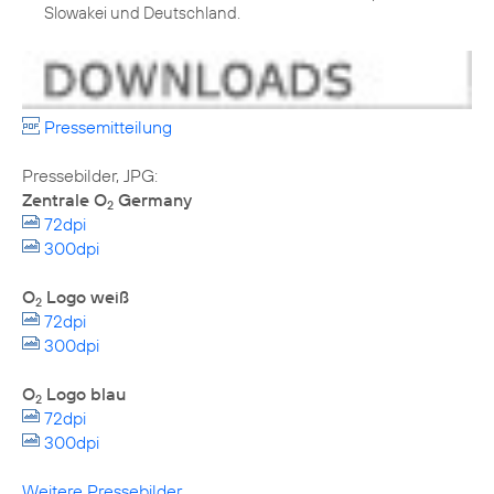
Slowakei und Deutschland.
Pressemitteilung
Zentrale O
Germany
2
72dpi
300dpi
O
Logo weiß
2
72dpi
300dpi
O
Logo blau
2
72dpi
300dpi
Weitere Pressebilder