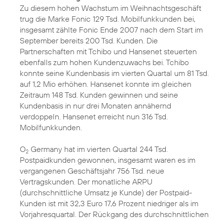
Zu diesem hohen Wachstum im Weihnachtsgeschäft
trug die Marke Fonic 129 Tsd. Mobilfunkkunden bei,
insgesamt zählte Fonic Ende 2007 nach dem Start im
September bereits 200 Tsd. Kunden. Die
Partnerschaften mit Tchibo und Hansenet steuerten
ebenfalls zum hohen Kundenzuwachs bei. Tchibo
konnte seine Kundenbasis im vierten Quartal um 81 Tsd.
auf 1,2 Mio erhöhen. Hansenet konnte im gleichen
Zeitraum 148 Tsd. Kunden gewinnen und seine
Kundenbasis in nur drei Monaten annähernd
verdoppeln. Hansenet erreicht nun 316 Tsd.
Mobilfunkkunden.
O
Germany hat im vierten Quartal 244 Tsd.
2
Postpaidkunden gewonnen, insgesamt waren es im
vergangenen Geschäftsjahr 756 Tsd. neue
Vertragskunden. Der monatliche ARPU
(durchschnittliche Umsatz je Kunde) der Postpaid-
Kunden ist mit 32,3 Euro 17,6 Prozent niedriger als im
Vorjahresquartal. Der Rückgang des durchschnittlichen