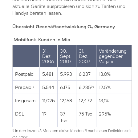
aktuelle Geräte ausprobieren und sich zu Tarifen und
Handys beraten lassen.
Übersicht Geschäftsentwicklung O
Germany
2
Mobilfunk-Kunden in Mio.
31.
30.
31.
Veränderung
Dez.
Sept.
Dez.
gegenüber
2006
2007
2007
Vorjahr
Postpaid
5,481
5,993
6,237
13,8%
Prepaid
5,544
6,175
6,235
12,5%
1)
2)
Insgesamt
11,025
12,168
12,472
13,1%
DSL
19
37
75 Tsd.
295%
Tsd.
in den letzten 3 Monaten aktive Kunden
nach neuer Definition seit
1)
2)
Q4 2007