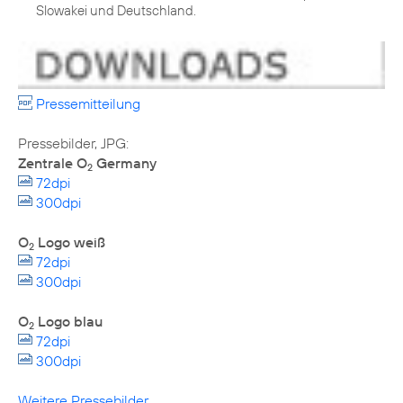
Slowakei und Deutschland.
Pressemitteilung
Zentrale O
Germany
2
72dpi
300dpi
O
Logo weiß
2
72dpi
300dpi
O
Logo blau
2
72dpi
300dpi
Weitere Pressebilder