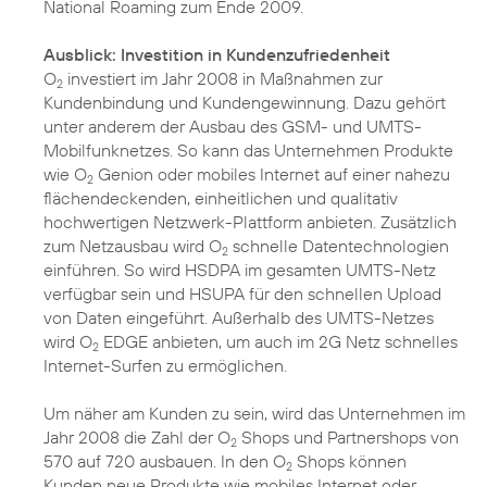
National Roaming zum Ende 2009.
Ausblick: Investition in Kundenzufriedenheit
O
investiert im Jahr 2008 in Maßnahmen zur
2
Kundenbindung und Kundengewinnung. Dazu gehört
unter anderem der Ausbau des GSM- und UMTS-
Mobilfunknetzes. So kann das Unternehmen Produkte
wie O
Genion oder mobiles Internet auf einer nahezu
2
flächendeckenden, einheitlichen und qualitativ
hochwertigen Netzwerk-Plattform anbieten. Zusätzlich
zum Netzausbau wird O
schnelle Datentechnologien
2
einführen. So wird HSDPA im gesamten UMTS-Netz
verfügbar sein und HSUPA für den schnellen Upload
von Daten eingeführt. Außerhalb des UMTS-Netzes
wird O
EDGE anbieten, um auch im 2G Netz schnelles
2
Internet-Surfen zu ermöglichen.
Um näher am Kunden zu sein, wird das Unternehmen im
Jahr 2008 die Zahl der O
Shops und Partnershops von
2
570 auf 720 ausbauen. In den O
Shops können
2
Kunden neue Produkte wie mobiles Internet oder