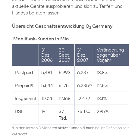
aktuelle Geräte ausprobieren und sich zu Tarifen und
Handys beraten lassen.
Übersicht Geschäftsentwicklung O
Germany
2
Mobilfunk-Kunden in Mio.
31.
30.
31.
Veränderung
Dez.
Sept.
Dez.
gegenüber
2006
2007
2007
Vorjahr
Postpaid
5,481
5,993
6,237
13,8%
Prepaid
5,544
6,175
6,235
12,5%
1)
2)
Insgesamt
11,025
12,168
12,472
13,1%
DSL
19
37
75 Tsd.
295%
Tsd.
in den letzten 3 Monaten aktive Kunden
nach neuer Definition seit
1)
2)
Q4 2007