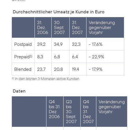
Durchschnittlicher Umsatz je Kunde in Euro
31.
30.
31.
Veränderung
Dez.
Sept
Dez.
gegenüber
2006
2007
2007
Vorjahr
Postpaid
39,2
34,9
32,3
- 17,6%
Prepaid
8,3
6,8
6,4
- 22,9%
3)
Blended
23,7
20,8
19,4
- 17,9%
in den letzten 3 Monaten aktive Kunden
3)
Daten
Q4
Q3
Q4
Veränderung
bis 31.
bis
bis
gegenüber
Dez.
30.
31.
Vorjahr
2006
Sept
Dez.
2007
2007