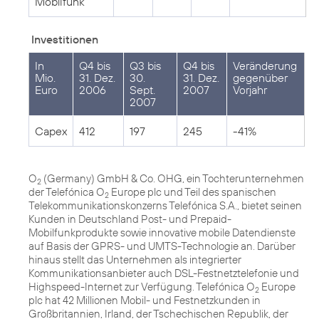
Mobilfunk
Investitionen
In
Q4 bis
Q3 bis
Q4 bis
Veränderung
Mio.
31. Dez.
30.
31. Dez.
gegenüber
Euro
2006
Sept.
2007
Vorjahr
2007
Capex
412
197
245
-41%
O
(Germany) GmbH & Co. OHG, ein Tochterunternehmen
2
der Telefónica O
Europe plc und Teil des spanischen
2
Telekommunikationskonzerns Telefónica S.A., bietet seinen
Kunden in Deutschland Post- und Prepaid-
Mobilfunkprodukte sowie innovative mobile Datendienste
auf Basis der GPRS- und UMTS-Technologie an. Darüber
hinaus stellt das Unternehmen als integrierter
Kommunikationsanbieter auch DSL-Festnetztelefonie und
Highspeed-Internet zur Verfügung. Telefónica O
Europe
2
plc hat 42 Millionen Mobil- und Festnetzkunden in
Großbritannien, Irland, der Tschechischen Republik, der