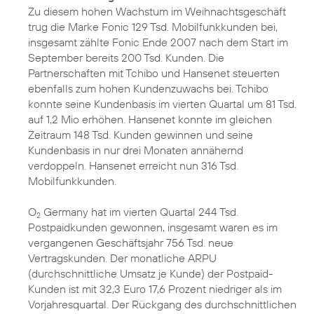
Zu diesem hohen Wachstum im Weihnachtsgeschäft
trug die Marke Fonic 129 Tsd. Mobilfunkkunden bei,
insgesamt zählte Fonic Ende 2007 nach dem Start im
September bereits 200 Tsd. Kunden. Die
Partnerschaften mit Tchibo und Hansenet steuerten
ebenfalls zum hohen Kundenzuwachs bei. Tchibo
konnte seine Kundenbasis im vierten Quartal um 81 Tsd.
auf 1,2 Mio erhöhen. Hansenet konnte im gleichen
Zeitraum 148 Tsd. Kunden gewinnen und seine
Kundenbasis in nur drei Monaten annähernd
verdoppeln. Hansenet erreicht nun 316 Tsd.
Mobilfunkkunden.
O
Germany hat im vierten Quartal 244 Tsd.
2
Postpaidkunden gewonnen, insgesamt waren es im
vergangenen Geschäftsjahr 756 Tsd. neue
Vertragskunden. Der monatliche ARPU
(durchschnittliche Umsatz je Kunde) der Postpaid-
Kunden ist mit 32,3 Euro 17,6 Prozent niedriger als im
Vorjahresquartal. Der Rückgang des durchschnittlichen