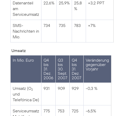
Datenanteil
22,6%
25,9%
25,8
+3,2 PPT
am
%
Serviceumsatz
SMS-
734
735
783
+7%
Nachrichten in
Mio.
Umsatz
In Mio. Euro
Q4
Q3
Q4
Veränderung
bis
bis
bis
gegenüber
31.
30.
31.
Vorjahr
Dez.
Sept.
Dez.
2006
2007
2007
Umsatz (O
931
909
929
-0,3 %
2
und
Telefónica De)
Serviceumsatz
775
753
725
-6,5%