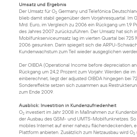
Umsatz und Ergebnis
Der Umsatz für O
Germany und Telefónica Deutschland 
2
blieb damit stabil gegenüber dem Vorjahresquartal. Im 
Mrd. Euro, im Vergleich zu 2006 ein Rückgang um 1,9 P
des Jahres 2007 zurückzuführen. Der Umsatz hat sich im L
Mobilfunkserviceumsatz lag im vierten Quartal bei 725 M
2006 gesunken. Darin spiegelt sich die ARPU-Schwäche
Kundenwachstum zum Teil wieder ausgeglichen werde
Der OIBDA (Operational Income before depreciation and 
Rückgang um 24,2 Prozent zum Vorjahr. Werden die im l
einberechnet, liegt der adjusted OIBDA hingegen bei 720
Sondereffekte setzen sich zusammen aus Restruktieru
zum Ende 2009.
Ausblick: Investition in Kundenzufriedenheit
O
investiert im Jahr 2008 in Maßnahmen zur Kunden
2
der Ausbau des GSM- und UMTS-Mobilfunknetzes. So
mobiles Internet auf einer nahezu flächendeckenden, e
Plattform anbieten. Zusätzlich zum Netzausbau wird O
2