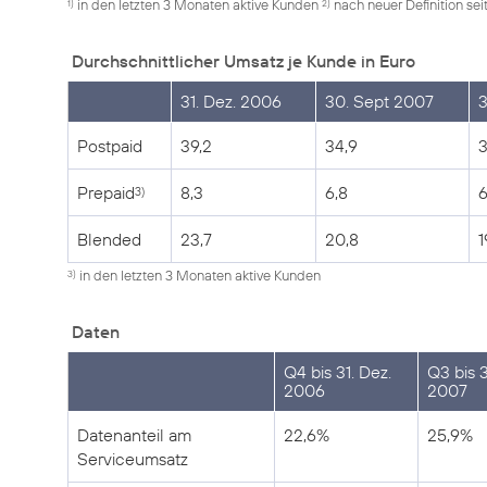
in den letzten 3 Monaten aktive Kunden
nach neuer Definition se
1)
2)
Durchschnittlicher Umsatz je Kunde in Euro
31. Dez. 2006
30. Sept 2007
3
Postpaid
39,2
34,9
3
Prepaid
8,3
6,8
6
3)
Blended
23,7
20,8
1
in den letzten 3 Monaten aktive Kunden
3)
Daten
Q4 bis 31. Dez.
Q3 bis 
2006
2007
Datenanteil am
22,6%
25,9%
Serviceumsatz