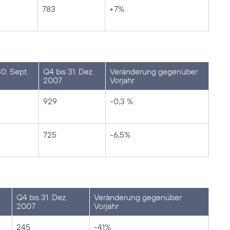
783
+7%
0. Sept.
Q4 bis 31. Dez.
Veränderung gegenüber
2007
Vorjahr
929
-0,3 %
725
-6,5%
Q4 bis 31. Dez.
Veränderung gegenüber
2007
Vorjahr
245
-41%