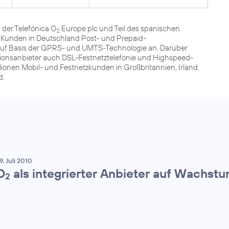
der Telefónica O
Europe plc und Teil des spanischen
2
n Kunden in Deutschland Post- und Prepaid-
 auf Basis der GPRS- und UMTS-Technologie an. Darüber
tionsanbieter auch DSL-Festnetztelefonie und Highspeed-
lionen Mobil- und Festnetzkunden in Großbritannien, Irland,
d.
9. Juli 2010
O
als integrierter Anbieter auf Wachst
2