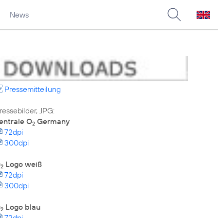
News
Pressemitteilung
entrale O
Germany
2
72dpi
300dpi
O
Logo weiß
2
72dpi
300dpi
O
Logo blau
2
72dpi