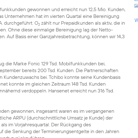
lfunkkunden gewonnen und erreicht nun 12,5 Mio. Kunden,
as Unternehmen hat im vierten Quartal eine Bereinigung
W
A. durchgeführt. O
zählt nur Prepaidkunden als aktiv, die in
2
en. Ohne diese einmalige Bereinigung lag der Netto-
en. Auf Basis einer Ganzjahresbetrachtung, können wir 14,3
 die Marke Fonic 129 Tsd. Mobilfunkkunden bei,
eptember bereits 200 Tsd. Kunden. Die Partnerschaften
en Kundenzuwachs bei. Tchibo konnte seine Kundenbasis
senet konnte im gleichen Zeitraum 148 Tsd. Kunden
nnähernd verdoppeln. Hansenet erreicht nun 316 Tsd.
kunden gewonnen, insgesamt waren es im vergangenen
tliche ARPU (durchschnittliche Umsatz je Kunde) der
r als im Vorjahresquartal. Der Rückgang des
uf die Senkung der Terminierungsentgelte in den Jahren