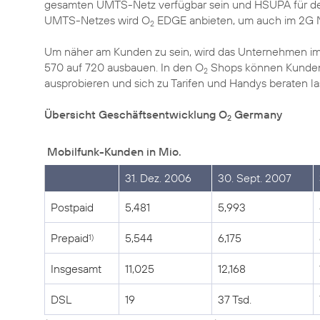
gesamten UMTS-Netz verfügbar sein und HSUPA für den
UMTS-Netzes wird O
EDGE anbieten, um auch im 2G Ne
2
Um näher am Kunden zu sein, wird das Unternehmen im 
570 auf 720 ausbauen. In den O
Shops können Kunden 
2
ausprobieren und sich zu Tarifen und Handys beraten la
Übersicht Geschäftsentwicklung O
Germany
2
Mobilfunk-Kunden in Mio.
31. Dez. 2006
30. Sept. 2007
Postpaid
5,481
5,993
Prepaid
5,544
6,175
1)
Insgesamt
11,025
12,168
DSL
19
37 Tsd.