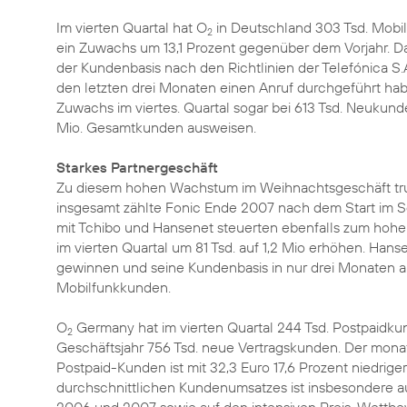
Im vierten Quartal hat O
in Deutschland 303 Tsd. Mobi
2
ein Zuwachs um 13,1 Prozent gegenüber dem Vorjahr. D
der Kundenbasis nach den Richtlinien der Telefónica S.
den letzten drei Monaten einen Anruf durchgeführt hab
Zuwachs im viertes. Quartal sogar bei 613 Tsd. Neukund
Mio. Gesamtkunden ausweisen.
Starkes Partnergeschäft
Zu diesem hohen Wachstum im Weihnachtsgeschäft trug
insgesamt zählte Fonic Ende 2007 nach dem Start im S
mit Tchibo und Hansenet steuerten ebenfalls zum hoh
im vierten Quartal um 81 Tsd. auf 1,2 Mio erhöhen. Han
gewinnen und seine Kundenbasis in nur drei Monaten a
Mobilfunkkunden.
O
Germany hat im vierten Quartal 244 Tsd. Postpaid
2
Geschäftsjahr 756 Tsd. neue Vertragskunden. Der mona
Postpaid-Kunden ist mit 32,3 Euro 17,6 Prozent niedrige
durchschnittlichen Kundenumsatzes ist insbesondere a