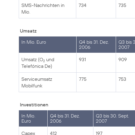
SMS-Nachrichten in
734
735
Mio.
Umsatz
In Mio. Euro
Q4 bis 31. Dez.
Q3 bis 3
2006
2007
Umsatz (O
und
931
909
2
Telefónica De)
Serviceumsatz
775
753
Mobilfunk
Investitionen
In Mio.
Q4 bis 31. Dez.
Q3 bis 30. Sept.
Euro
2006
2007
Capex
412
197