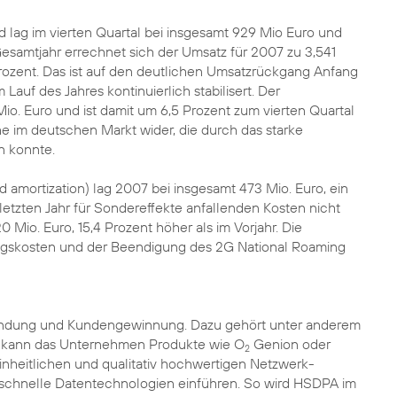
lag im vierten Quartal bei insgesamt 929 Mio Euro und
Gesamtjahr errechnet sich der Umsatz für 2007 zu 3,541
rozent. Das ist auf den deutlichen Umsatzrückgang Anfang
auf des Jahres kontinuierlich stabilisert. Der
io. Euro und ist damit um 6,5 Prozent zum vierten Quartal
 im deutschen Markt wider, die durch das starke
n konnte.
amortization) lag 2007 bei insgesamt 473 Mio. Euro, ein
etzten Jahr für Sondereffekte anfallenden Kosten nicht
 Mio. Euro, 15,4 Prozent höher als im Vorjahr. Die
ngskosten und der Beendigung des 2G National Roaming
bindung und Kundengewinnung. Dazu gehört unter anderem
 kann das Unternehmen Produkte wie O
Genion oder
2
inheitlichen und qualitativ hochwertigen Netzwerk-
schnelle Datentechnologien einführen. So wird HSDPA im