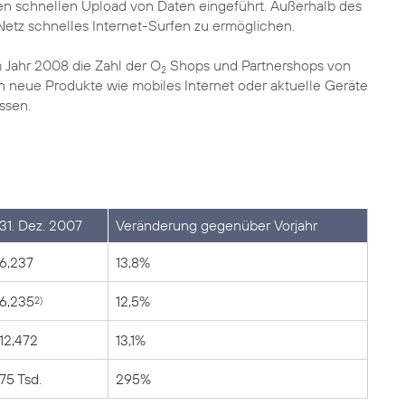
 schnellen Upload von Daten eingeführt. Außerhalb des
tz schnelles Internet-Surfen zu ermöglichen.
Jahr 2008 die Zahl der O
Shops und Partnershops von
2
neue Produkte wie mobiles Internet oder aktuelle Geräte
ssen.
31. Dez. 2007
Veränderung gegenüber Vorjahr
6,237
13,8%
6,235
12,5%
2)
12,472
13,1%
75 Tsd.
295%