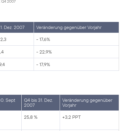
it Q4 2007
1. Dez. 2007
Veränderung gegenüber Vorjahr
2,3
- 17,6%
,4
- 22,9%
9,4
- 17,9%
30. Sept
Q4 bis 31. Dez.
Veränderung gegenüber
2007
Vorjahr
25,8 %
+3,2 PPT