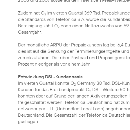
2006 und 2007 sowie auf den intensiven Preis-Wettbe
Zudem hat O
im vierten Quartal 369 Tsd. Prepaidkun
2
die Standards von Telefónica S.A. wurde die Kundenbas
Bereinigung zählt O
noch einen Nettozuwachs von 59 
2
Gesamtjahr.
Der monatliche ARPU der Prepaidkunden lag bei 6,4 Euro
dies ist auf die Senkung der Terminierungsentgelte un
zurückzuführen. Der über Postpaid und Prepaid gemittelt
Prozent niedriger als vor einem Jahr.
Entwicklung DSL-Kundenbasis
Im vierten Quartal konnte O
Germany 38 Tsd. DSL-Kund
2
Kunden für das Breitbandprodukt O
DSL. Weitere 50 Ts
2
konnten aber auf Grund der langen Aktivierungszeiten 
freigeschaltet werden. Telefónica Deutschland hat zum
entweder per ULL (Unbundled Local Loop) angebunden 
Deutschland. Die Gesamtzahl der Telefónica Deutschlan
gestiegen.