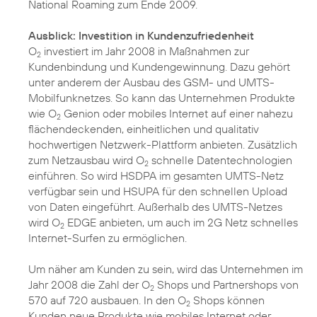
National Roaming zum Ende 2009.
Ausblick: Investition in Kundenzufriedenheit
O
investiert im Jahr 2008 in Maßnahmen zur
2
Kundenbindung und Kundengewinnung. Dazu gehört
unter anderem der Ausbau des GSM- und UMTS-
Mobilfunknetzes. So kann das Unternehmen Produkte
wie O
Genion oder mobiles Internet auf einer nahezu
2
flächendeckenden, einheitlichen und qualitativ
hochwertigen Netzwerk-Plattform anbieten. Zusätzlich
zum Netzausbau wird O
schnelle Datentechnologien
2
einführen. So wird HSDPA im gesamten UMTS-Netz
verfügbar sein und HSUPA für den schnellen Upload
von Daten eingeführt. Außerhalb des UMTS-Netzes
wird O
EDGE anbieten, um auch im 2G Netz schnelles
2
Internet-Surfen zu ermöglichen.
Um näher am Kunden zu sein, wird das Unternehmen im
Jahr 2008 die Zahl der O
Shops und Partnershops von
2
570 auf 720 ausbauen. In den O
Shops können
2
Kunden neue Produkte wie mobiles Internet oder