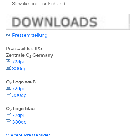
Slowakei und Deutschland.
Pressemitteilung
Zentrale O
Germany
2
72dpi
300dpi
O
Logo weiß
2
72dpi
300dpi
O
Logo blau
2
72dpi
300dpi
Weitere Pressebilder