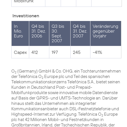
Mobilfunk
Investitionen
In
Q4 bis
Q3 bis
Q4 bis
Veränderung
Mio.
31. Dez.
30.
31. Dez.
gegenüber
Euro
2006
Sept.
2007
Vorjahr
2007
Capex
412
197
245
-41%
O
(Germany) GmbH & Co. OHG, ein Tochterunternehmen
2
der Telefónica O
Europe plc und Teil des spanischen
2
Telekommunikationskonzerns Telefónica S.A., bietet seinen
Kunden in Deutschland Post- und Prepaid-
Mobilfunkprodukte sowie innovative mobile Datendienste
auf Basis der GPRS- und UMTS-Technologie an. Darüber
hinaus stellt das Unternehmen als integrierter
Kommunikationsanbieter auch DSL-Festnetztelefonie und
Highspeed-Internet zur Verfügung. Telefónica O
Europe
2
plc hat 42 Millionen Mobil- und Festnetzkunden in
Großbritannien, Irland, der Tschechischen Republik, der