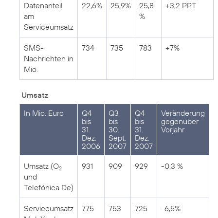
Datenanteil
22,6%
25,9%
25,8
+3,2 PPT
am
%
Serviceumsatz
SMS-
734
735
783
+7%
Nachrichten in
Mio.
Umsatz
In Mio. Euro
Q4
Q3
Q4
Veränderung
bis
bis
bis
gegenüber
31.
30.
31.
Vorjahr
Dez.
Sept.
Dez.
2006
2007
2007
Umsatz (O
931
909
929
-0,3 %
2
und
Telefónica De)
Serviceumsatz
775
753
725
-6,5%