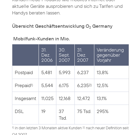
aktuelle Geräte ausprobieren und sich zu Tarifen und
Handys beraten lassen.
Übersicht Geschäftsentwicklung O
Germany
2
Mobilfunk-Kunden in Mio.
31.
30.
31.
Veränderung
Dez.
Sept.
Dez.
gegenüber
2006
2007
2007
Vorjahr
Postpaid
5,481
5,993
6,237
13,8%
Prepaid
5,544
6,175
6,235
12,5%
1)
2)
Insgesamt
11,025
12,168
12,472
13,1%
DSL
19
37
75 Tsd.
295%
Tsd.
in den letzten 3 Monaten aktive Kunden
nach neuer Definition seit
1)
2)
Q4 2007