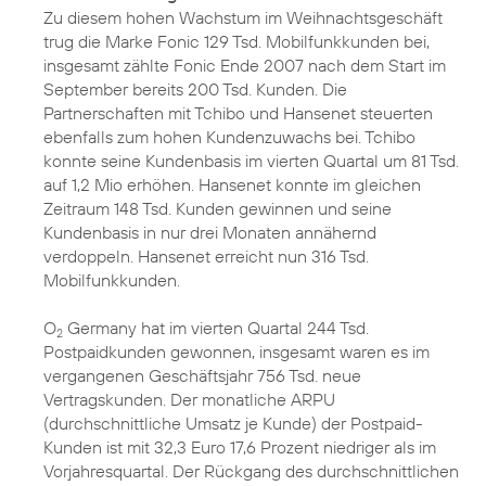
Zu diesem hohen Wachstum im Weihnachtsgeschäft
trug die Marke Fonic 129 Tsd. Mobilfunkkunden bei,
insgesamt zählte Fonic Ende 2007 nach dem Start im
September bereits 200 Tsd. Kunden. Die
Partnerschaften mit Tchibo und Hansenet steuerten
ebenfalls zum hohen Kundenzuwachs bei. Tchibo
konnte seine Kundenbasis im vierten Quartal um 81 Tsd.
auf 1,2 Mio erhöhen. Hansenet konnte im gleichen
Zeitraum 148 Tsd. Kunden gewinnen und seine
Kundenbasis in nur drei Monaten annähernd
verdoppeln. Hansenet erreicht nun 316 Tsd.
Mobilfunkkunden.
O
Germany hat im vierten Quartal 244 Tsd.
2
Postpaidkunden gewonnen, insgesamt waren es im
vergangenen Geschäftsjahr 756 Tsd. neue
Vertragskunden. Der monatliche ARPU
(durchschnittliche Umsatz je Kunde) der Postpaid-
Kunden ist mit 32,3 Euro 17,6 Prozent niedriger als im
Vorjahresquartal. Der Rückgang des durchschnittlichen