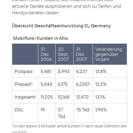
aktuelle Geräte ausprobieren und sich zu Tarifen und
Handys beraten lassen.
Übersicht Geschäftsentwicklung O
Germany
2
Mobilfunk-Kunden in Mio.
31.
30.
31.
Veränderung
Dez.
Sept.
Dez.
gegenüber
2006
2007
2007
Vorjahr
Postpaid
5,481
5,993
6,237
13,8%
Prepaid
5,544
6,175
6,235
12,5%
1)
2)
Insgesamt
11,025
12,168
12,472
13,1%
DSL
19
37
75 Tsd.
295%
Tsd.
in den letzten 3 Monaten aktive Kunden
nach neuer Definition seit
1)
2)
Q4 2007