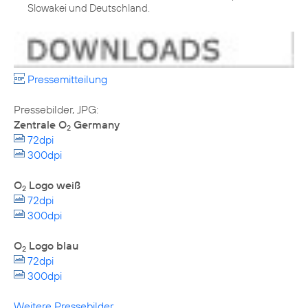
Slowakei und Deutschland.
Pressemitteilung
Zentrale O
Germany
2
72dpi
300dpi
O
Logo weiß
2
72dpi
300dpi
O
Logo blau
2
72dpi
300dpi
Weitere Pressebilder