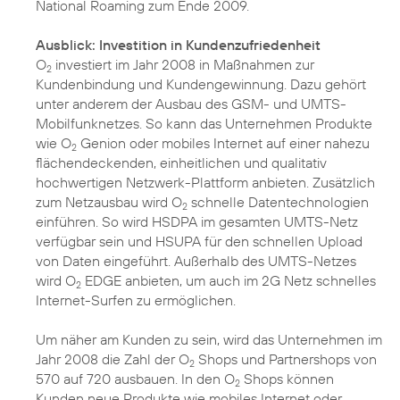
National Roaming zum Ende 2009.
Ausblick: Investition in Kundenzufriedenheit
O
investiert im Jahr 2008 in Maßnahmen zur
2
Kundenbindung und Kundengewinnung. Dazu gehört
unter anderem der Ausbau des GSM- und UMTS-
Mobilfunknetzes. So kann das Unternehmen Produkte
wie O
Genion oder mobiles Internet auf einer nahezu
2
flächendeckenden, einheitlichen und qualitativ
hochwertigen Netzwerk-Plattform anbieten. Zusätzlich
zum Netzausbau wird O
schnelle Datentechnologien
2
einführen. So wird HSDPA im gesamten UMTS-Netz
verfügbar sein und HSUPA für den schnellen Upload
von Daten eingeführt. Außerhalb des UMTS-Netzes
wird O
EDGE anbieten, um auch im 2G Netz schnelles
2
Internet-Surfen zu ermöglichen.
Um näher am Kunden zu sein, wird das Unternehmen im
Jahr 2008 die Zahl der O
Shops und Partnershops von
2
570 auf 720 ausbauen. In den O
Shops können
2
Kunden neue Produkte wie mobiles Internet oder