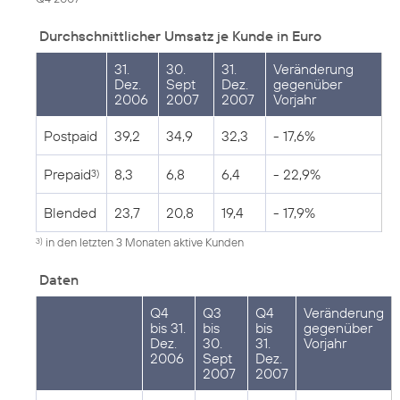
Durchschnittlicher Umsatz je Kunde in Euro
31.
30.
31.
Veränderung
Dez.
Sept
Dez.
gegenüber
2006
2007
2007
Vorjahr
Postpaid
39,2
34,9
32,3
- 17,6%
Prepaid
8,3
6,8
6,4
- 22,9%
3)
Blended
23,7
20,8
19,4
- 17,9%
in den letzten 3 Monaten aktive Kunden
3)
Daten
Q4
Q3
Q4
Veränderung
bis 31.
bis
bis
gegenüber
Dez.
30.
31.
Vorjahr
2006
Sept
Dez.
2007
2007