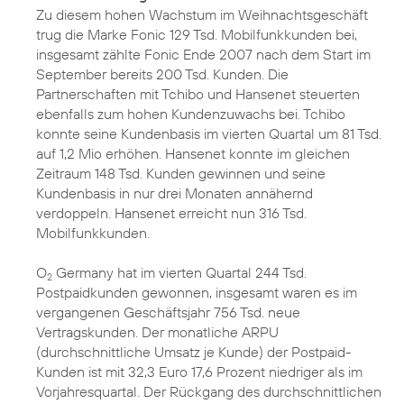
Zu diesem hohen Wachstum im Weihnachtsgeschäft
trug die Marke Fonic 129 Tsd. Mobilfunkkunden bei,
insgesamt zählte Fonic Ende 2007 nach dem Start im
September bereits 200 Tsd. Kunden. Die
Partnerschaften mit Tchibo und Hansenet steuerten
ebenfalls zum hohen Kundenzuwachs bei. Tchibo
konnte seine Kundenbasis im vierten Quartal um 81 Tsd.
auf 1,2 Mio erhöhen. Hansenet konnte im gleichen
Zeitraum 148 Tsd. Kunden gewinnen und seine
Kundenbasis in nur drei Monaten annähernd
verdoppeln. Hansenet erreicht nun 316 Tsd.
Mobilfunkkunden.
O
Germany hat im vierten Quartal 244 Tsd.
2
Postpaidkunden gewonnen, insgesamt waren es im
vergangenen Geschäftsjahr 756 Tsd. neue
Vertragskunden. Der monatliche ARPU
(durchschnittliche Umsatz je Kunde) der Postpaid-
Kunden ist mit 32,3 Euro 17,6 Prozent niedriger als im
Vorjahresquartal. Der Rückgang des durchschnittlichen