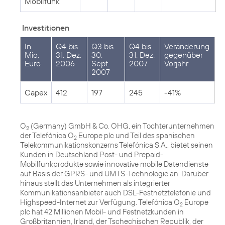
Mobilfunk
Investitionen
In
Q4 bis
Q3 bis
Q4 bis
Veränderung
Mio.
31. Dez.
30.
31. Dez.
gegenüber
Euro
2006
Sept.
2007
Vorjahr
2007
Capex
412
197
245
-41%
O
(Germany) GmbH & Co. OHG, ein Tochterunternehmen
2
der Telefónica O
Europe plc und Teil des spanischen
2
Telekommunikationskonzerns Telefónica S.A., bietet seinen
Kunden in Deutschland Post- und Prepaid-
Mobilfunkprodukte sowie innovative mobile Datendienste
auf Basis der GPRS- und UMTS-Technologie an. Darüber
hinaus stellt das Unternehmen als integrierter
Kommunikationsanbieter auch DSL-Festnetztelefonie und
Highspeed-Internet zur Verfügung. Telefónica O
Europe
2
plc hat 42 Millionen Mobil- und Festnetzkunden in
Großbritannien, Irland, der Tschechischen Republik, der