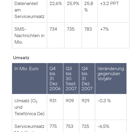
Datenanteil
22,6%
25,9%
25,8
+3,2 PPT
am
%
Serviceumsatz
SMS-
734
735
783
+7%
Nachrichten in
Mio.
Umsatz
In Mio. Euro
Q4
Q3
Q4
Veränderung
bis
bis
bis
gegenüber
31.
30.
31.
Vorjahr
Dez.
Sept.
Dez.
2006
2007
2007
Umsatz (O
931
909
929
-0,3 %
2
und
Telefónica De)
Serviceumsatz
775
753
725
-6,5%