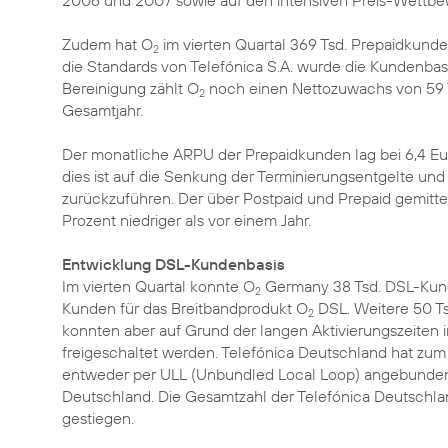
2006 und 2007 sowie auf den intensiven Preis-Wettbe
Zudem hat O
im vierten Quartal 369 Tsd. Prepaidkun
2
die Standards von Telefónica S.A. wurde die Kundenbas
Bereinigung zählt O
noch einen Nettozuwachs von 59 
2
Gesamtjahr.
Der monatliche ARPU der Prepaidkunden lag bei 6,4 Euro
dies ist auf die Senkung der Terminierungsentgelte un
zurückzuführen. Der über Postpaid und Prepaid gemittelt
Prozent niedriger als vor einem Jahr.
Entwicklung DSL-Kundenbasis
Im vierten Quartal konnte O
Germany 38 Tsd. DSL-Kund
2
Kunden für das Breitbandprodukt O
DSL. Weitere 50 Ts
2
konnten aber auf Grund der langen Aktivierungszeiten 
freigeschaltet werden. Telefónica Deutschland hat zum
entweder per ULL (Unbundled Local Loop) angebunden 
Deutschland. Die Gesamtzahl der Telefónica Deutschlan
gestiegen.