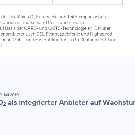
der Telefónica O
Europe plc und Teil des spanischen
2
n Kunden in Deutschland Post- und Prepaid-
 auf Basis der GPRS- und UMTS-Technologie an. Darüber
tionsanbieter auch DSL-Festnetztelefonie und Highspeed-
lionen Mobil- und Festnetzkunden in Großbritannien, Irland,
d.
9. Juli 2010
O
als integrierter Anbieter auf Wachst
2