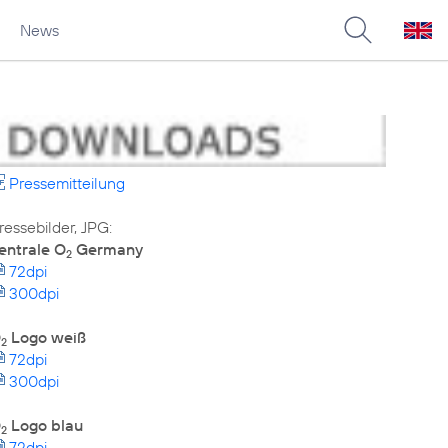
News
Pressemitteilung
entrale O
Germany
2
72dpi
300dpi
O
Logo weiß
2
72dpi
300dpi
O
Logo blau
2
72dpi