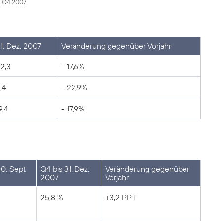
it Q4 2007
1. Dez. 2007
Veränderung gegenüber Vorjahr
2,3
- 17,6%
,4
- 22,9%
9,4
- 17,9%
30. Sept
Q4 bis 31. Dez.
Veränderung gegenüber
2007
Vorjahr
25,8 %
+3,2 PPT