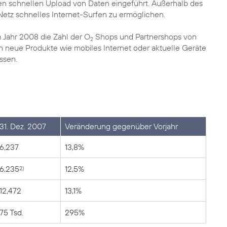
 schnellen Upload von Daten eingeführt. Außerhalb des
tz schnelles Internet-Surfen zu ermöglichen.
Jahr 2008 die Zahl der O
Shops und Partnershops von
2
neue Produkte wie mobiles Internet oder aktuelle Geräte
ssen.
31. Dez. 2007
Veränderung gegenüber Vorjahr
6,237
13,8%
6,235
12,5%
2)
12,472
13,1%
75 Tsd.
295%