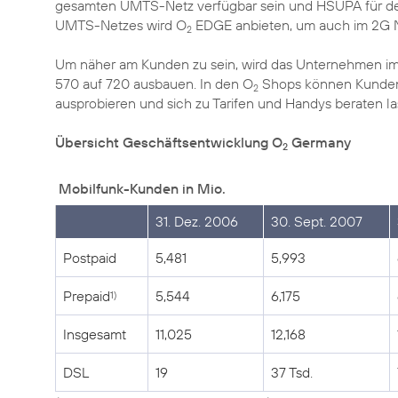
gesamten UMTS-Netz verfügbar sein und HSUPA für den
UMTS-Netzes wird O
EDGE anbieten, um auch im 2G Ne
2
Um näher am Kunden zu sein, wird das Unternehmen im 
570 auf 720 ausbauen. In den O
Shops können Kunden 
2
ausprobieren und sich zu Tarifen und Handys beraten la
Übersicht Geschäftsentwicklung O
Germany
2
Mobilfunk-Kunden in Mio.
31. Dez. 2006
30. Sept. 2007
Postpaid
5,481
5,993
Prepaid
5,544
6,175
1)
Insgesamt
11,025
12,168
DSL
19
37 Tsd.