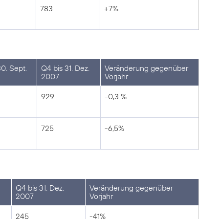
783
+7%
0. Sept.
Q4 bis 31. Dez.
Veränderung gegenüber
2007
Vorjahr
929
-0,3 %
725
-6,5%
Q4 bis 31. Dez.
Veränderung gegenüber
2007
Vorjahr
245
-41%