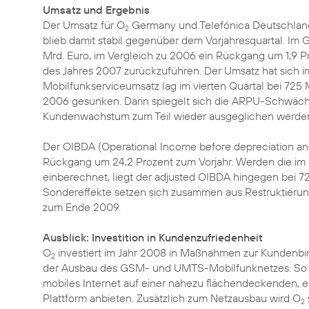
Umsatz und Ergebnis
Der Umsatz für O
Germany und Telefónica Deutschland 
2
blieb damit stabil gegenüber dem Vorjahresquartal. Im 
Mrd. Euro, im Vergleich zu 2006 ein Rückgang um 1,9 P
des Jahres 2007 zurückzuführen. Der Umsatz hat sich im L
Mobilfunkserviceumsatz lag im vierten Quartal bei 725 M
2006 gesunken. Darin spiegelt sich die ARPU-Schwäche
Kundenwachstum zum Teil wieder ausgeglichen werde
Der OIBDA (Operational Income before depreciation and 
Rückgang um 24,2 Prozent zum Vorjahr. Werden die im l
einberechnet, liegt der adjusted OIBDA hingegen bei 720
Sondereffekte setzen sich zusammen aus Restruktieru
zum Ende 2009.
Ausblick: Investition in Kundenzufriedenheit
O
investiert im Jahr 2008 in Maßnahmen zur Kunden
2
der Ausbau des GSM- und UMTS-Mobilfunknetzes. So
mobiles Internet auf einer nahezu flächendeckenden, e
Plattform anbieten. Zusätzlich zum Netzausbau wird O
2