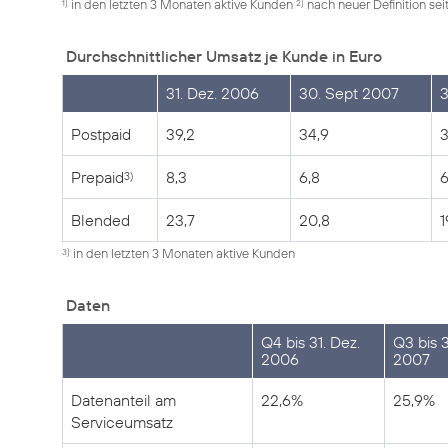
in den letzten 3 Monaten aktive Kunden
nach neuer Definition se
1)
2)
Durchschnittlicher Umsatz je Kunde in Euro
31. Dez. 2006
30. Sept 2007
3
Postpaid
39,2
34,9
3
Prepaid
8,3
6,8
6
3)
Blended
23,7
20,8
1
in den letzten 3 Monaten aktive Kunden
3)
Daten
Q4 bis 31. Dez.
Q3 bis 
2006
2007
Datenanteil am
22,6%
25,9%
Serviceumsatz