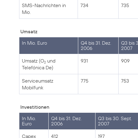
SMS-Nachrichten in
734
735
Mio.
Umsatz
In Mio. Euro
Q4 bis 31. Dez.
Q3 bis 3
2006
2007
Umsatz (O
und
931
909
2
Telefónica De)
Serviceumsatz
775
753
Mobilfunk
Investitionen
In Mio.
Q4 bis 31. Dez.
Q3 bis 30. Sept.
Euro
2006
2007
Capex
412
197