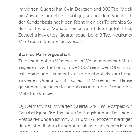
Im vierten Quartal hat O
in Deutschland 303 Tsd. Mobi
2
ein Zuwachs um 13,1 Prozent gegenüber dem Vorjahr. D
der Kundenbasis nach den Richtlinien der Telefónica S.
den letzten drei Monaten einen Anruf durchgeführt hab
Zuwachs im viertes. Quartal sogar bei 613 Tsd. Neukund
Mio. Gesamtkunden ausweisen.
Starkes Partnergeschäft
Zu diesem hohen Wachstum im Weihnachtsgeschäft trug
insgesamt zählte Fonic Ende 2007 nach dem Start im S
mit Tchibo und Hansenet steuerten ebenfalls zum hoh
im vierten Quartal um 81 Tsd. auf 1,2 Mio erhöhen. Han
gewinnen und seine Kundenbasis in nur drei Monaten a
Mobilfunkkunden.
O
Germany hat im vierten Quartal 244 Tsd. Postpaid
2
Geschäftsjahr 756 Tsd. neue Vertragskunden. Der mona
Postpaid-Kunden ist mit 32,3 Euro 17,6 Prozent niedrige
durchschnittlichen Kundenumsatzes ist insbesondere a