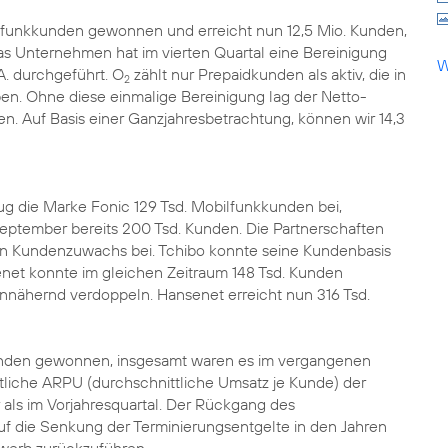
lfunkkunden gewonnen und erreicht nun 12,5 Mio. Kunden,
as Unternehmen hat im vierten Quartal eine Bereinigung
W
A. durchgeführt. O
zählt nur Prepaidkunden als aktiv, die in
2
en. Ohne diese einmalige Bereinigung lag der Netto-
en. Auf Basis einer Ganzjahresbetrachtung, können wir 14,3
 die Marke Fonic 129 Tsd. Mobilfunkkunden bei,
eptember bereits 200 Tsd. Kunden. Die Partnerschaften
en Kundenzuwachs bei. Tchibo konnte seine Kundenbasis
senet konnte im gleichen Zeitraum 148 Tsd. Kunden
nnähernd verdoppeln. Hansenet erreicht nun 316 Tsd.
kunden gewonnen, insgesamt waren es im vergangenen
tliche ARPU (durchschnittliche Umsatz je Kunde) der
r als im Vorjahresquartal. Der Rückgang des
uf die Senkung der Terminierungsentgelte in den Jahren