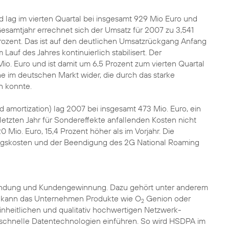
lag im vierten Quartal bei insgesamt 929 Mio Euro und
Gesamtjahr errechnet sich der Umsatz für 2007 zu 3,541
rozent. Das ist auf den deutlichen Umsatzrückgang Anfang
auf des Jahres kontinuierlich stabilisert. Der
io. Euro und ist damit um 6,5 Prozent zum vierten Quartal
 im deutschen Markt wider, die durch das starke
n konnte.
amortization) lag 2007 bei insgesamt 473 Mio. Euro, ein
etzten Jahr für Sondereffekte anfallenden Kosten nicht
 Mio. Euro, 15,4 Prozent höher als im Vorjahr. Die
ngskosten und der Beendigung des 2G National Roaming
bindung und Kundengewinnung. Dazu gehört unter anderem
 kann das Unternehmen Produkte wie O
Genion oder
2
inheitlichen und qualitativ hochwertigen Netzwerk-
schnelle Datentechnologien einführen. So wird HSDPA im