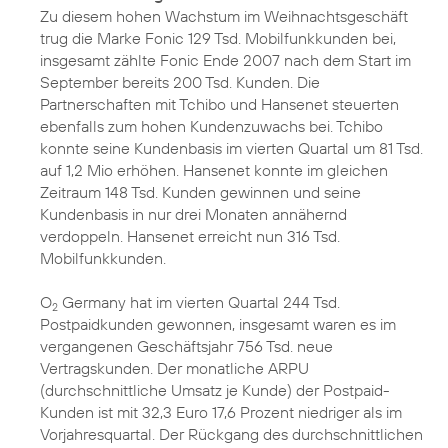
Zu diesem hohen Wachstum im Weihnachtsgeschäft
trug die Marke Fonic 129 Tsd. Mobilfunkkunden bei,
insgesamt zählte Fonic Ende 2007 nach dem Start im
September bereits 200 Tsd. Kunden. Die
Partnerschaften mit Tchibo und Hansenet steuerten
ebenfalls zum hohen Kundenzuwachs bei. Tchibo
konnte seine Kundenbasis im vierten Quartal um 81 Tsd.
auf 1,2 Mio erhöhen. Hansenet konnte im gleichen
Zeitraum 148 Tsd. Kunden gewinnen und seine
Kundenbasis in nur drei Monaten annähernd
verdoppeln. Hansenet erreicht nun 316 Tsd.
Mobilfunkkunden.
O
Germany hat im vierten Quartal 244 Tsd.
2
Postpaidkunden gewonnen, insgesamt waren es im
vergangenen Geschäftsjahr 756 Tsd. neue
Vertragskunden. Der monatliche ARPU
(durchschnittliche Umsatz je Kunde) der Postpaid-
Kunden ist mit 32,3 Euro 17,6 Prozent niedriger als im
Vorjahresquartal. Der Rückgang des durchschnittlichen