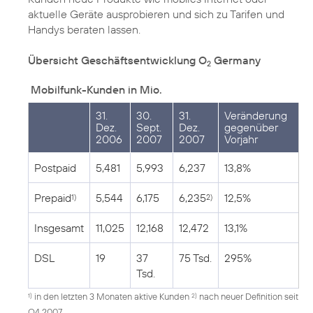
aktuelle Geräte ausprobieren und sich zu Tarifen und
Handys beraten lassen.
Übersicht Geschäftsentwicklung O
Germany
2
Mobilfunk-Kunden in Mio.
31.
30.
31.
Veränderung
Dez.
Sept.
Dez.
gegenüber
2006
2007
2007
Vorjahr
Postpaid
5,481
5,993
6,237
13,8%
Prepaid
5,544
6,175
6,235
12,5%
1)
2)
Insgesamt
11,025
12,168
12,472
13,1%
DSL
19
37
75 Tsd.
295%
Tsd.
in den letzten 3 Monaten aktive Kunden
nach neuer Definition seit
1)
2)
Q4 2007