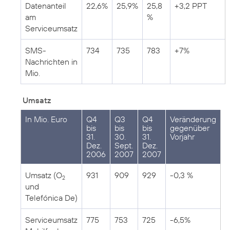
Datenanteil
22,6%
25,9%
25,8
+3,2 PPT
am
%
Serviceumsatz
SMS-
734
735
783
+7%
Nachrichten in
Mio.
Umsatz
In Mio. Euro
Q4
Q3
Q4
Veränderung
bis
bis
bis
gegenüber
31.
30.
31.
Vorjahr
Dez.
Sept.
Dez.
2006
2007
2007
Umsatz (O
931
909
929
-0,3 %
2
und
Telefónica De)
Serviceumsatz
775
753
725
-6,5%