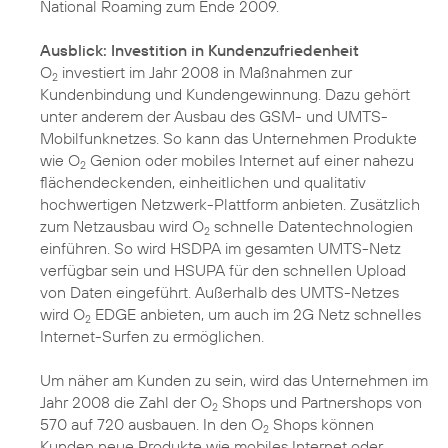
National Roaming zum Ende 2009.
Ausblick: Investition in Kundenzufriedenheit
O
investiert im Jahr 2008 in Maßnahmen zur
2
Kundenbindung und Kundengewinnung. Dazu gehört
unter anderem der Ausbau des GSM- und UMTS-
Mobilfunknetzes. So kann das Unternehmen Produkte
wie O
Genion oder mobiles Internet auf einer nahezu
2
flächendeckenden, einheitlichen und qualitativ
hochwertigen Netzwerk-Plattform anbieten. Zusätzlich
zum Netzausbau wird O
schnelle Datentechnologien
2
einführen. So wird HSDPA im gesamten UMTS-Netz
verfügbar sein und HSUPA für den schnellen Upload
von Daten eingeführt. Außerhalb des UMTS-Netzes
wird O
EDGE anbieten, um auch im 2G Netz schnelles
2
Internet-Surfen zu ermöglichen.
Um näher am Kunden zu sein, wird das Unternehmen im
Jahr 2008 die Zahl der O
Shops und Partnershops von
2
570 auf 720 ausbauen. In den O
Shops können
2
Kunden neue Produkte wie mobiles Internet oder