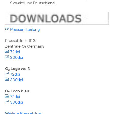
Slowakei und Deutschland.
Pressemitteilung
Zentrale O
Germany
2
72dpi
300dpi
O
Logo weiß
2
72dpi
300dpi
O
Logo blau
2
72dpi
300dpi
Weitere Pressebilder