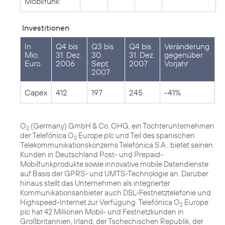
Mobilfunk
Investitionen
In
Q4 bis
Q3 bis
Q4 bis
Veränderung
Mio.
31. Dez.
30.
31. Dez.
gegenüber
Euro
2006
Sept.
2007
Vorjahr
2007
Capex
412
197
245
-41%
O
(Germany) GmbH & Co. OHG, ein Tochterunternehmen
2
der Telefónica O
Europe plc und Teil des spanischen
2
Telekommunikationskonzerns Telefónica S.A., bietet seinen
Kunden in Deutschland Post- und Prepaid-
Mobilfunkprodukte sowie innovative mobile Datendienste
auf Basis der GPRS- und UMTS-Technologie an. Darüber
hinaus stellt das Unternehmen als integrierter
Kommunikationsanbieter auch DSL-Festnetztelefonie und
Highspeed-Internet zur Verfügung. Telefónica O
Europe
2
plc hat 42 Millionen Mobil- und Festnetzkunden in
Großbritannien, Irland, der Tschechischen Republik, der