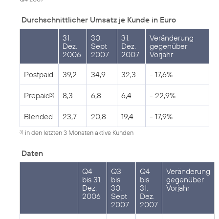
Durchschnittlicher Umsatz je Kunde in Euro
31.
30.
31.
Veränderung
Dez.
Sept
Dez.
gegenüber
2006
2007
2007
Vorjahr
Postpaid
39,2
34,9
32,3
- 17,6%
Prepaid
8,3
6,8
6,4
- 22,9%
3)
Blended
23,7
20,8
19,4
- 17,9%
in den letzten 3 Monaten aktive Kunden
3)
Daten
Q4
Q3
Q4
Veränderung
bis 31.
bis
bis
gegenüber
Dez.
30.
31.
Vorjahr
2006
Sept
Dez.
2007
2007