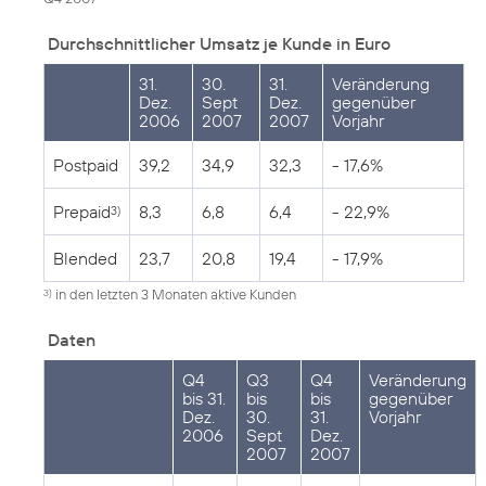
Durchschnittlicher Umsatz je Kunde in Euro
31.
30.
31.
Veränderung
Dez.
Sept
Dez.
gegenüber
2006
2007
2007
Vorjahr
Postpaid
39,2
34,9
32,3
- 17,6%
Prepaid
8,3
6,8
6,4
- 22,9%
3)
Blended
23,7
20,8
19,4
- 17,9%
in den letzten 3 Monaten aktive Kunden
3)
Daten
Q4
Q3
Q4
Veränderung
bis 31.
bis
bis
gegenüber
Dez.
30.
31.
Vorjahr
2006
Sept
Dez.
2007
2007