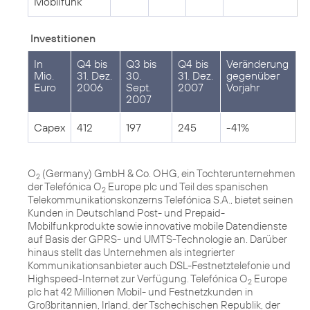
Mobilfunk
Investitionen
In
Q4 bis
Q3 bis
Q4 bis
Veränderung
Mio.
31. Dez.
30.
31. Dez.
gegenüber
Euro
2006
Sept.
2007
Vorjahr
2007
Capex
412
197
245
-41%
O
(Germany) GmbH & Co. OHG, ein Tochterunternehmen
2
der Telefónica O
Europe plc und Teil des spanischen
2
Telekommunikationskonzerns Telefónica S.A., bietet seinen
Kunden in Deutschland Post- und Prepaid-
Mobilfunkprodukte sowie innovative mobile Datendienste
auf Basis der GPRS- und UMTS-Technologie an. Darüber
hinaus stellt das Unternehmen als integrierter
Kommunikationsanbieter auch DSL-Festnetztelefonie und
Highspeed-Internet zur Verfügung. Telefónica O
Europe
2
plc hat 42 Millionen Mobil- und Festnetzkunden in
Großbritannien, Irland, der Tschechischen Republik, der