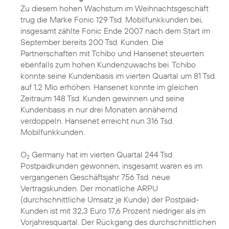
Zu diesem hohen Wachstum im Weihnachtsgeschäft
trug die Marke Fonic 129 Tsd. Mobilfunkkunden bei,
insgesamt zählte Fonic Ende 2007 nach dem Start im
September bereits 200 Tsd. Kunden. Die
Partnerschaften mit Tchibo und Hansenet steuerten
ebenfalls zum hohen Kundenzuwachs bei. Tchibo
konnte seine Kundenbasis im vierten Quartal um 81 Tsd.
auf 1,2 Mio erhöhen. Hansenet konnte im gleichen
Zeitraum 148 Tsd. Kunden gewinnen und seine
Kundenbasis in nur drei Monaten annähernd
verdoppeln. Hansenet erreicht nun 316 Tsd.
Mobilfunkkunden.
O
Germany hat im vierten Quartal 244 Tsd.
2
Postpaidkunden gewonnen, insgesamt waren es im
vergangenen Geschäftsjahr 756 Tsd. neue
Vertragskunden. Der monatliche ARPU
(durchschnittliche Umsatz je Kunde) der Postpaid-
Kunden ist mit 32,3 Euro 17,6 Prozent niedriger als im
Vorjahresquartal. Der Rückgang des durchschnittlichen