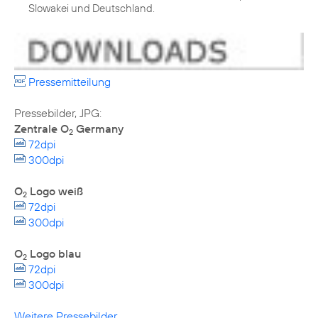
Slowakei und Deutschland.
Pressemitteilung
Zentrale O
Germany
2
72dpi
300dpi
O
Logo weiß
2
72dpi
300dpi
O
Logo blau
2
72dpi
300dpi
Weitere Pressebilder