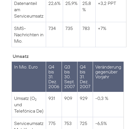
Datenanteil
22,6%
25,9%
25,8
+3,2 PPT
am
%
Serviceumsatz
SMS-
734
735
783
+7%
Nachrichten in
Mio.
Umsatz
In Mio. Euro
Q4
Q3
Q4
Veränderung
bis
bis
bis
gegenüber
31.
30.
31.
Vorjahr
Dez.
Sept.
Dez.
2006
2007
2007
Umsatz (O
931
909
929
-0,3 %
2
und
Telefónica De)
Serviceumsatz
775
753
725
-6,5%