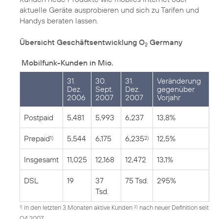
aktuelle Geräte ausprobieren und sich zu Tarifen und
Handys beraten lassen.
Übersicht Geschäftsentwicklung O
Germany
2
Mobilfunk-Kunden in Mio.
31.
30.
31.
Veränderung
Dez.
Sept.
Dez.
gegenüber
2006
2007
2007
Vorjahr
Postpaid
5,481
5,993
6,237
13,8%
Prepaid
5,544
6,175
6,235
12,5%
1)
2)
Insgesamt
11,025
12,168
12,472
13,1%
DSL
19
37
75 Tsd.
295%
Tsd.
in den letzten 3 Monaten aktive Kunden
nach neuer Definition seit
1)
2)
Q4 2007