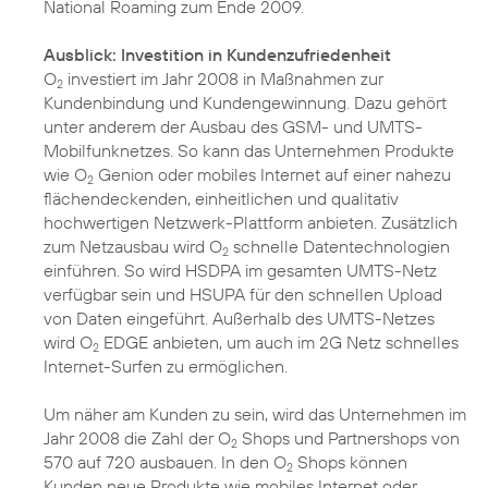
National Roaming zum Ende 2009.
Ausblick: Investition in Kundenzufriedenheit
O
investiert im Jahr 2008 in Maßnahmen zur
2
Kundenbindung und Kundengewinnung. Dazu gehört
unter anderem der Ausbau des GSM- und UMTS-
Mobilfunknetzes. So kann das Unternehmen Produkte
wie O
Genion oder mobiles Internet auf einer nahezu
2
flächendeckenden, einheitlichen und qualitativ
hochwertigen Netzwerk-Plattform anbieten. Zusätzlich
zum Netzausbau wird O
schnelle Datentechnologien
2
einführen. So wird HSDPA im gesamten UMTS-Netz
verfügbar sein und HSUPA für den schnellen Upload
von Daten eingeführt. Außerhalb des UMTS-Netzes
wird O
EDGE anbieten, um auch im 2G Netz schnelles
2
Internet-Surfen zu ermöglichen.
Um näher am Kunden zu sein, wird das Unternehmen im
Jahr 2008 die Zahl der O
Shops und Partnershops von
2
570 auf 720 ausbauen. In den O
Shops können
2
Kunden neue Produkte wie mobiles Internet oder