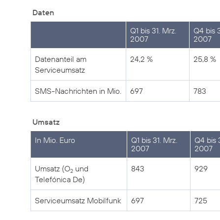
Daten
Q1 bis 31. Mrz.
Q4 bis 3
2007
2007
Datenanteil am
24,2 %
25,8 %
Serviceumsatz
SMS-Nachrichten in Mio.
697
783
Umsatz
In Mio. Euro
Q1 bis 31. Mrz.
Q4 bis 
2007
2007
Umsatz (O
und
843
929
2
Telefónica De)
Serviceumsatz Mobilfunk
697
725