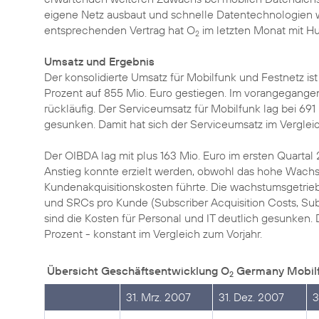
eigene Netz ausbaut und schnelle Datentechnologien 
entsprechenden Vertrag hat O
im letzten Monat mit Hu
2
Umsatz und Ergebnis
Der konsolidierte Umsatz für Mobilfunk und Festnetz is
Prozent auf 855 Mio. Euro gestiegen. Im vorangegange
rückläufig. Der Serviceumsatz für Mobilfunk lag bei 69
gesunken. Damit hat sich der Serviceumsatz im Vergleich 
Der OIBDA lag mit plus 163 Mio. Euro im ersten Quartal 
Anstieg konnte erzielt werden, obwohl das hohe Wac
Kundenakquisitionskosten führte. Die wachstumsgetrieb
und SRCs pro Kunde (Subscriber Acquisition Costs, Sub
sind die Kosten für Personal und IT deutlich gesunken.
Prozent - konstant im Vergleich zum Vorjahr.
Übersicht Geschäftsentwicklung O
Germany
Mobil
2
31. Mrz. 2007
31. Dez. 2007
3