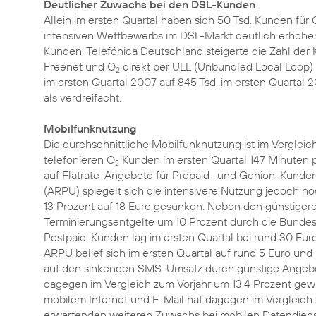
Deutlicher Zuwachs bei den DSL-Kunden
Allein im ersten Quartal haben sich 50 Tsd. Kunden für 
intensiven Wettbewerbs im DSL-Markt deutlich erhöhe
Kunden. Telefónica Deutschland steigerte die Zahl der K
Freenet und O
direkt per ULL (Unbundled Local Loop) 
2
im ersten Quartal 2007 auf 845 Tsd. im ersten Quartal 
als verdreifacht.
Mobilfunknutzung
Die durchschnittliche Mobilfunknutzung ist im Vergleich
telefonieren O
Kunden im ersten Quartal 147 Minuten p
2
auf Flatrate-Angebote für Prepaid- und Genion-Kunden
(ARPU) spiegelt sich die intensivere Nutzung jedoch n
13 Prozent auf 18 Euro gesunken. Neben den günstigere
Terminierungsentgelte um 10 Prozent durch die Bunde
Postpaid-Kunden lag im ersten Quartal bei rund 30 Eur
ARPU belief sich im ersten Quartal auf rund 5 Euro und
auf den sinkenden SMS-Umsatz durch günstige Angebot
dagegen im Vergleich zum Vorjahr um 13,4 Prozent gew
mobilem Internet und E-Mail hat dagegen im Vergleich
erwartenden weiteren Zuwachs bei mobilen Datendiens