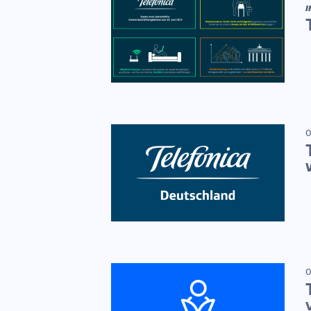
I
0
0