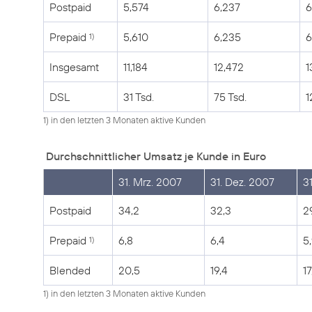
Postpaid
5,574
6,237
6
Prepaid
5,610
6,235
6
1)
Insgesamt
11,184
12,472
1
DSL
31 Tsd.
75 Tsd.
1
1) in den letzten 3 Monaten aktive Kunden
Durchschnittlicher Umsatz je Kunde in Euro
31. Mrz. 2007
31. Dez. 2007
3
Postpaid
34,2
32,3
2
Prepaid
6,8
6,4
5
1)
Blended
20,5
19,4
17
1) in den letzten 3 Monaten aktive Kunden