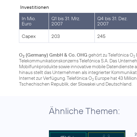
Investitionen
In Mio.
Q1 bis 31. Mrz.
Q4 bis 31. Dez.
Euro
2007
2007
Capex
203
245
O
(Germany) GmbH & Co. OHG
gehört zu Telefónica O
2
2
Telekommunikationskonzerns Telefónica S.A. Das Unterneh
Mobilfunkprodukte sowie innovative mobile Datendienste
hinaus stellt das Unternehmen als integrierter Kommunika
Internet zur Verfügung. Telefónica O
Europe hat 43 Million
2
Tschechischen Republik, der Slowakei und Deutschland.
Ähnliche Themen:
2