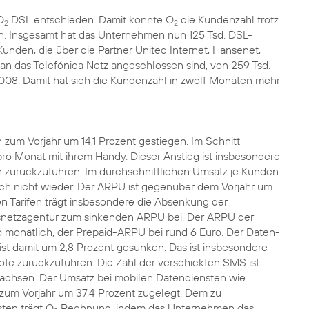
O
DSL entschieden. Damit konnte O
die Kundenzahl trotz
2
2
n. Insgesamt hat das Unternehmen nun 125 Tsd. DSL-
unden, die über die Partner United Internet, Hansenet,
an das Telefónica Netz angeschlossen sind, von 259 Tsd.
2008. Damit hat sich die Kundenzahl in zwölf Monaten mehr
 zum Vorjahr um 14,1 Prozent gestiegen. Im Schnitt
ro Monat mit ihrem Handy. Dieser Anstieg ist insbesondere
 zurückzuführen. Im durchschnittlichen Umsatz je Kunden
och nicht wieder. Der ARPU ist gegenüber dem Vorjahr um
n Tarifen trägt insbesondere die Absenkung der
snetzagentur zum sinkenden ARPU bei. Der ARPU der
o monatlich, der Prepaid-ARPU bei rund 6 Euro. Der Daten-
 ist damit um 2,8 Prozent gesunken. Das ist insbesondere
e zurückzuführen. Die Zahl der verschickten SMS ist
achsen. Der Umsatz bei mobilen Datendiensten wie
 zum Vorjahr um 37,4 Prozent zugelegt. Dem zu
ten trägt O
Rechnung, indem das Unternehmen das