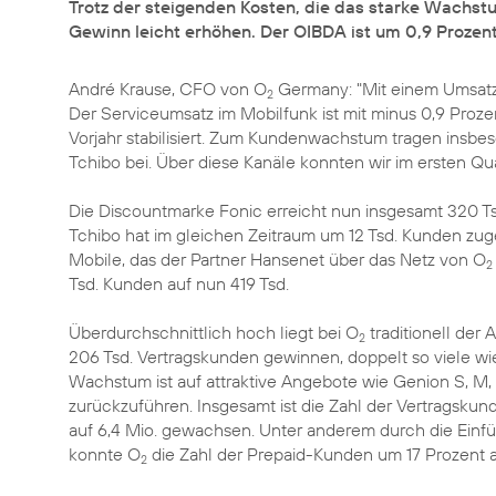
Trotz der steigenden Kosten, die das starke Wachstu
Gewinn leicht erhöhen. Der OIBDA ist um 0,9 Prozent 
André Krause, CFO von O
Germany: "Mit einem Umsatz
2
Der Serviceumsatz im Mobilfunk ist mit minus 0,9 Prozen
Vorjahr stabilisiert. Zum Kundenwachstum tragen insbe
Tchibo bei. Über diese Kanäle konnten wir im ersten Q
Die Discountmarke Fonic erreicht nun insgesamt 320 Tsd
Tchibo hat im gleichen Zeitraum um 12 Tsd. Kunden zug
Mobile, das der Partner Hansenet über das Netz von O
2
Tsd. Kunden auf nun 419 Tsd.
Überdurchschnittlich hoch liegt bei O
traditionell der
2
206 Tsd. Vertragskunden gewinnen, doppelt so viele wi
Wachstum ist auf attraktive Angebote wie Genion S, M, 
zurückzuführen. Insgesamt ist die Zahl der Vertragskun
auf 6,4 Mio. gewachsen. Unter anderem durch die Einf
konnte O
die Zahl der Prepaid-Kunden um 17 Prozent a
2