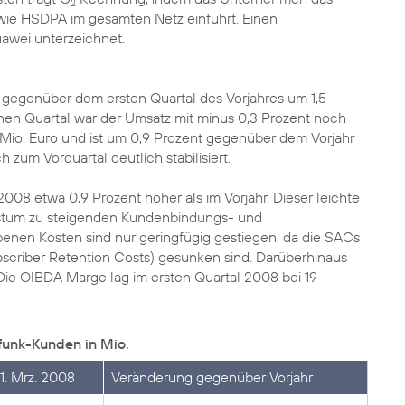
2
wie HSDPA im gesamten Netz einführt. Einen
awei unterzeichnet.
t gegenüber dem ersten Quartal des Vorjahres um 1,5
nen Quartal war der Umsatz mit minus 0,3 Prozent noch
1 Mio. Euro und ist um 0,9 Prozent gegenüber dem Vorjahr
zum Vorquartal deutlich stabilisiert.
2008 etwa 0,9 Prozent höher als im Vorjahr. Dieser leichte
hstum zu steigenden Kundenbindungs- und
enen Kosten sind nur geringfügig gestiegen, da die SACs
scriber Retention Costs) gesunken sind. Darüberhinaus
 Die OIBDA Marge lag im ersten Quartal 2008 bei 19
funk-Kunden in Mio.
1. Mrz. 2008
Veränderung gegenüber Vorjahr