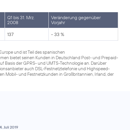
Q1 bis 31. Mrz.
Veränderung gegenüber
2008
Vorjahr
137
- 33 %
Europe und ist Teil des spanischen
men bietet seinen Kunden in Deutschland Post- und Prepaid-
 auf Basis der GPRS- und UMTS-Technologie an. Darüber
tionsanbieter auch DSL-Festnetztelefonie und Highspeed-
en Mobil- und Festnetzkunden in Großbritannien, Irland, der
4. Juli 2019