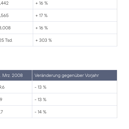
,442
+ 16 %
,565
+ 17 %
3,008
+ 16 %
25 Tsd.
+ 303 %
1. Mrz. 2008
Veränderung gegenüber Vorjahr
9,6
- 13 %
,9
- 13 %
,7
- 14 %