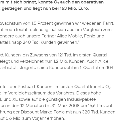
m mit sich bringt, konnte O
auch den operativen
2
gestiegen und liegt nun bei 163 Mio. Euro.
wachstum von 1,5 Prozent gewinnen wir wieder an Fahrt.
t noch leicht rückläufig, hat sich aber im Vergleich zum
sondere auch unsere Partner Alice Mobile, Fonic und
uartal knapp 240 Tsd. Kunden gewinnen."
. Kunden, ein Zuwachs von 121 Tsd. im ersten Quartal.
elegt und verzeichnet nun 1,2 Mio. Kunden. Auch Alice
anbietet, steigerte seine Kundenzahl im 1. Quartal um 104
 Anteil der Postpaid-Kunden. Im ersten Quartal konnte O
2
e im Vergleichszeitraum des Vorjahres. Dieses hohe
L und XL sowie auf die günstigen Inklusivpakete
den in den 12 Monaten bis 31. März 2008 um 15,6 Prozent
ührung der Discount Marke Fonic mit nun 320 Tsd. Kunden
uf 6,6 Mio. zum Vorjahr erhöhen.