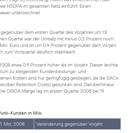
2
wie HSDPA im gesamten Netz einführt. Einen
awei unterzeichnet.
t gegenüber dem ersten Quartal des Vorjahres um 1,5
nen Quartal war der Umsatz mit minus 0,3 Prozent noch
1 Mio. Euro und ist um 0,9 Prozent gegenüber dem Vorjahr
zum Vorquartal deutlich stabilisiert.
2008 etwa 0,9 Prozent höher als im Vorjahr. Dieser leichte
hstum zu steigenden Kundenbindungs- und
enen Kosten sind nur geringfügig gestiegen, da die SACs
scriber Retention Costs) gesunken sind. Darüberhinaus
 Die OIBDA Marge lag im ersten Quartal 2008 bei 19
funk-Kunden in Mio.
1. Mrz. 2008
Veränderung gegenüber Vorjahr