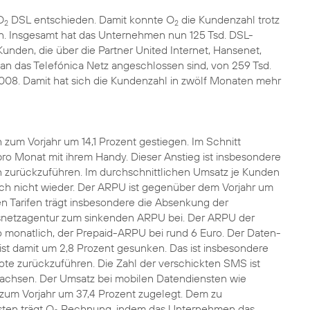
O
DSL entschieden. Damit konnte O
die Kundenzahl trotz
2
2
n. Insgesamt hat das Unternehmen nun 125 Tsd. DSL-
unden, die über die Partner United Internet, Hansenet,
an das Telefónica Netz angeschlossen sind, von 259 Tsd.
2008. Damit hat sich die Kundenzahl in zwölf Monaten mehr
 zum Vorjahr um 14,1 Prozent gestiegen. Im Schnitt
ro Monat mit ihrem Handy. Dieser Anstieg ist insbesondere
 zurückzuführen. Im durchschnittlichen Umsatz je Kunden
och nicht wieder. Der ARPU ist gegenüber dem Vorjahr um
n Tarifen trägt insbesondere die Absenkung der
snetzagentur zum sinkenden ARPU bei. Der ARPU der
o monatlich, der Prepaid-ARPU bei rund 6 Euro. Der Daten-
 ist damit um 2,8 Prozent gesunken. Das ist insbesondere
e zurückzuführen. Die Zahl der verschickten SMS ist
achsen. Der Umsatz bei mobilen Datendiensten wie
 zum Vorjahr um 37,4 Prozent zugelegt. Dem zu
ten trägt O
Rechnung, indem das Unternehmen das