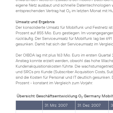
eigene Netz ausbaut und schnelle Datentechnologien 
entsprechenden Vertrag hat O
im letzten Monat mit Hu
2
Umsatz und Ergebnis
Der konsolidierte Umsatz für Mobilfunk und Festnetz is
Prozent auf 855 Mio. Euro gestiegen. Im vorangegange
rückläufig. Der Serviceumsatz für Mobilfunk lag bei 69
gesunken. Damit hat sich der Serviceumsatz im Vergleich 
Der OIBDA lag mit plus 163 Mio. Euro im ersten Quartal 
Anstieg konnte erzielt werden, obwohl das hohe Wac
Kundenakquisitionskosten führte. Die wachstumsgetrieb
und SRCs pro Kunde (Subscriber Acquisition Costs, Sub
sind die Kosten für Personal und IT deutlich gesunken.
Prozent - konstant im Vergleich zum Vorjahr.
Übersicht Geschäftsentwicklung O
Germany
Mobil
2
31. Mrz. 2007
31. Dez. 2007
3