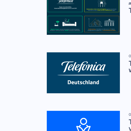
I
0
0