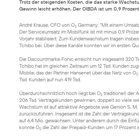
Trotz der steigenden Kosten, die das starke Wachstu
Gewinn leicht erhöhen. Der OIBDA ist um 0,9 Prozent 
André Krause, CFO von O
Germany: "Mit einem Umsatz
2
Der Serviceumsatz im Mobilfunk ist mit minus 0,9 Prozen
Vorjahr stabilisiert. Zum Kundenwachstum tragen insbe
Tchibo bei. Über diese Kanäle konnten wir im ersten Q
Die Discountmarke Fonic erreicht nun insgesamt 320 Tsd
Tchibo hat im gleichen Zeitraum um 12 Tsd. Kunden zug
Mobile, das der Partner Hansenet über das Netz von O
2
Tsd. Kunden auf nun 419 Tsd.
Überdurchschnittlich hoch liegt bei O
traditionell der
2
206 Tsd. Vertragskunden gewinnen, doppelt so viele wi
Wachstum ist auf attraktive Angebote wie Genion S, M, 
zurückzuführen. Insgesamt ist die Zahl der Vertragskun
auf 6,4 Mio. gewachsen. Unter anderem durch die Einf
konnte O
die Zahl der Prepaid-Kunden um 17 Prozent a
2