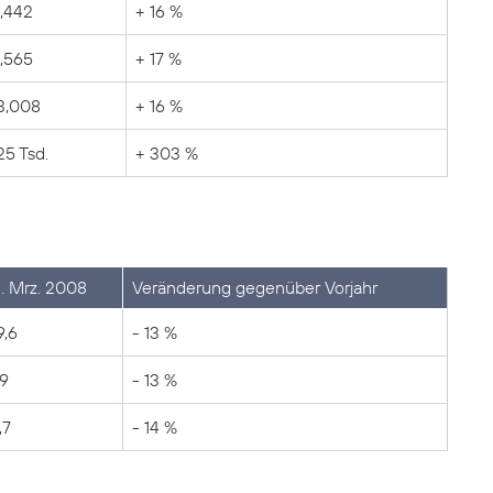
,442
+ 16 %
,565
+ 17 %
3,008
+ 16 %
25 Tsd.
+ 303 %
1. Mrz. 2008
Veränderung gegenüber Vorjahr
9,6
- 13 %
,9
- 13 %
,7
- 14 %