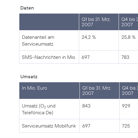
Daten
Q1 bis 31. Mrz.
Q4 bis 3
2007
2007
Datenanteil am
24,2 %
25,8 %
Serviceumsatz
SMS-Nachrichten in Mio.
697
783
Umsatz
In Mio. Euro
Q1 bis 31. Mrz.
Q4 bis 
2007
2007
Umsatz (O
und
843
929
2
Telefónica De)
Serviceumsatz Mobilfunk
697
725