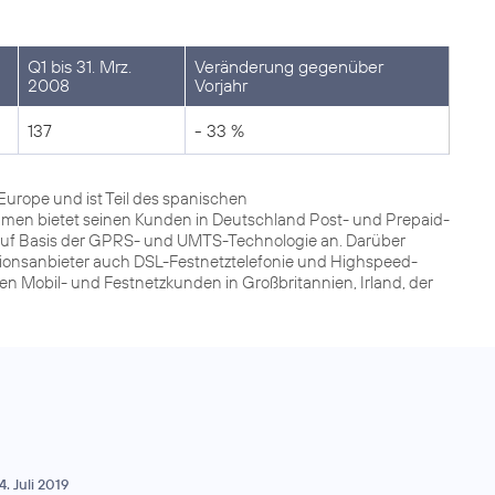
Q1 bis 31. Mrz.
Veränderung gegenüber
2008
Vorjahr
137
- 33 %
Europe und ist Teil des spanischen
men bietet seinen Kunden in Deutschland Post- und Prepaid-
 auf Basis der GPRS- und UMTS-Technologie an. Darüber
tionsanbieter auch DSL-Festnetztelefonie und Highspeed-
en Mobil- und Festnetzkunden in Großbritannien, Irland, der
4. Juli 2019