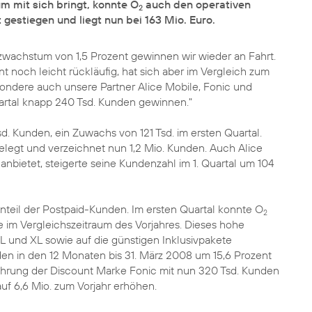
m mit sich bringt, konnte O
auch den operativen
2
gestiegen und liegt nun bei 163 Mio. Euro.
wachstum von 1,5 Prozent gewinnen wir wieder an Fahrt.
t noch leicht rückläufig, hat sich aber im Vergleich zum
sondere auch unsere Partner Alice Mobile, Fonic und
uartal knapp 240 Tsd. Kunden gewinnen."
. Kunden, ein Zuwachs von 121 Tsd. im ersten Quartal.
elegt und verzeichnet nun 1,2 Mio. Kunden. Auch Alice
anbietet, steigerte seine Kundenzahl im 1. Quartal um 104
 Anteil der Postpaid-Kunden. Im ersten Quartal konnte O
2
e im Vergleichszeitraum des Vorjahres. Dieses hohe
L und XL sowie auf die günstigen Inklusivpakete
den in den 12 Monaten bis 31. März 2008 um 15,6 Prozent
ührung der Discount Marke Fonic mit nun 320 Tsd. Kunden
uf 6,6 Mio. zum Vorjahr erhöhen.