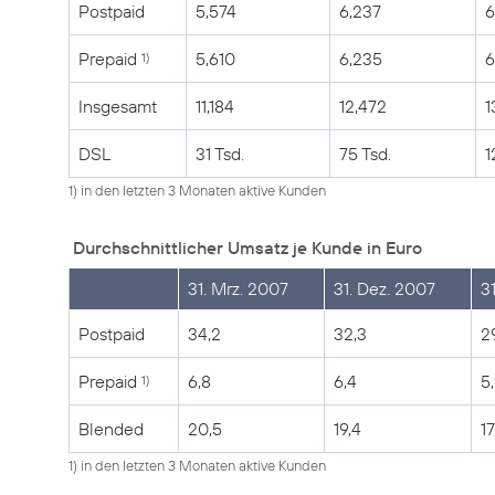
Postpaid
5,574
6,237
6
Prepaid
5,610
6,235
6
1)
Insgesamt
11,184
12,472
1
DSL
31 Tsd.
75 Tsd.
1
1) in den letzten 3 Monaten aktive Kunden
Durchschnittlicher Umsatz je Kunde in Euro
31. Mrz. 2007
31. Dez. 2007
3
Postpaid
34,2
32,3
2
Prepaid
6,8
6,4
5
1)
Blended
20,5
19,4
17
1) in den letzten 3 Monaten aktive Kunden