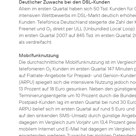
Deutlicher Zuwachs bei den DSL-Kunden
Allein im ersten Quartal haben sich 50 Tsd. Kunden für 
intensiven Wettbewerbs im DSL-Markt deutlich erhöhe
Kunden. Telefónica Deutschland steigerte die Zahl der K
Freenet und O
direkt per ULL (Unbundled Local Loop) 
2
im ersten Quartal 2007 auf 845 Tsd. im ersten Quartal 
als verdreifacht.
Mobilfunknutzung
Die durchschnittliche Mobilfunknutzung ist im Vergleich
telefonieren O
Kunden im ersten Quartal 147 Minuten p
2
auf Flatrate-Angebote für Prepaid- und Genion-Kunden
(ARPU) spiegelt sich die intensivere Nutzung jedoch n
13 Prozent auf 18 Euro gesunken. Neben den günstigere
Terminierungsentgelte um 10 Prozent durch die Bunde
Postpaid-Kunden lag im ersten Quartal bei rund 30 Eur
ARPU belief sich im ersten Quartal auf rund 5 Euro und
auf den sinkenden SMS-Umsatz durch günstige Angebot
dagegen im Vergleich zum Vorjahr um 13,4 Prozent gew
mobilem Internet und E-Mail hat dagegen im Vergleich
erwartenden weiteren Zuwachs bei mobilen Datendiens