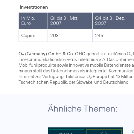
Investitionen
In Mio.
Q1 bis 31. Mrz.
Q4 bis 31. Dez.
Euro
2007
2007
Capex
203
245
O
(Germany) GmbH & Co. OHG
gehört zu Telefónica O
2
2
Telekommunikationskonzerns Telefónica S.A. Das Unterneh
Mobilfunkprodukte sowie innovative mobile Datendienste
hinaus stellt das Unternehmen als integrierter Kommunika
Internet zur Verfügung. Telefónica O
Europe hat 43 Million
2
Tschechischen Republik, der Slowakei und Deutschland.
Ähnliche Themen:
2