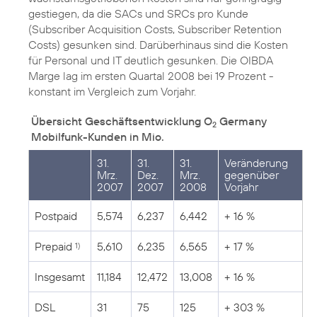
gestiegen, da die SACs und SRCs pro Kunde
(Subscriber Acquisition Costs, Subscriber Retention
Costs) gesunken sind. Darüberhinaus sind die Kosten
für Personal und IT deutlich gesunken. Die OIBDA
Marge lag im ersten Quartal 2008 bei 19 Prozent -
konstant im Vergleich zum Vorjahr.
Übersicht Geschäftsentwicklung O
Germany
2
Mobilfunk-Kunden in Mio.
31.
31.
31.
Veränderung
Mrz.
Dez.
Mrz.
gegenüber
2007
2007
2008
Vorjahr
Postpaid
5,574
6,237
6,442
+ 16 %
Prepaid
5,610
6,235
6,565
+ 17 %
1)
Insgesamt
11,184
12,472
13,008
+ 16 %
DSL
31
75
125
+ 303 %