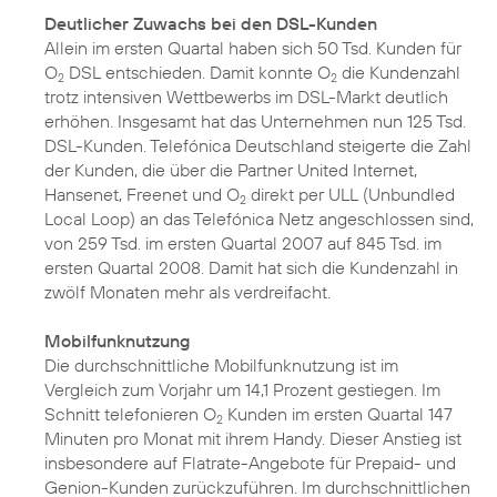
Deutlicher Zuwachs bei den DSL-Kunden
Allein im ersten Quartal haben sich 50 Tsd. Kunden für
O
DSL entschieden. Damit konnte O
die Kundenzahl
2
2
trotz intensiven Wettbewerbs im DSL-Markt deutlich
erhöhen. Insgesamt hat das Unternehmen nun 125 Tsd.
DSL-Kunden. Telefónica Deutschland steigerte die Zahl
der Kunden, die über die Partner United Internet,
Hansenet, Freenet und O
direkt per ULL (Unbundled
2
Local Loop) an das Telefónica Netz angeschlossen sind,
von 259 Tsd. im ersten Quartal 2007 auf 845 Tsd. im
ersten Quartal 2008. Damit hat sich die Kundenzahl in
zwölf Monaten mehr als verdreifacht.
Mobilfunknutzung
Die durchschnittliche Mobilfunknutzung ist im
Vergleich zum Vorjahr um 14,1 Prozent gestiegen. Im
Schnitt telefonieren O
Kunden im ersten Quartal 147
2
Minuten pro Monat mit ihrem Handy. Dieser Anstieg ist
insbesondere auf Flatrate-Angebote für Prepaid- und
Genion-Kunden zurückzuführen. Im durchschnittlichen