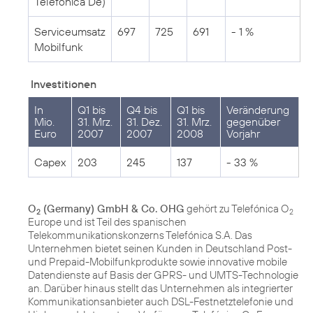
Telefónica De)
Serviceumsatz
697
725
691
- 1 %
Mobilfunk
Investitionen
In
Q1 bis
Q4 bis
Q1 bis
Veränderung
Mio.
31. Mrz.
31. Dez.
31. Mrz.
gegenüber
Euro
2007
2007
2008
Vorjahr
Capex
203
245
137
- 33 %
O
(Germany) GmbH & Co. OHG
gehört zu Telefónica O
2
2
Europe und ist Teil des spanischen
Telekommunikationskonzerns Telefónica S.A. Das
Unternehmen bietet seinen Kunden in Deutschland Post-
und Prepaid-Mobilfunkprodukte sowie innovative mobile
Datendienste auf Basis der GPRS- und UMTS-Technologie
an. Darüber hinaus stellt das Unternehmen als integrierter
Kommunikationsanbieter auch DSL-Festnetztelefonie und