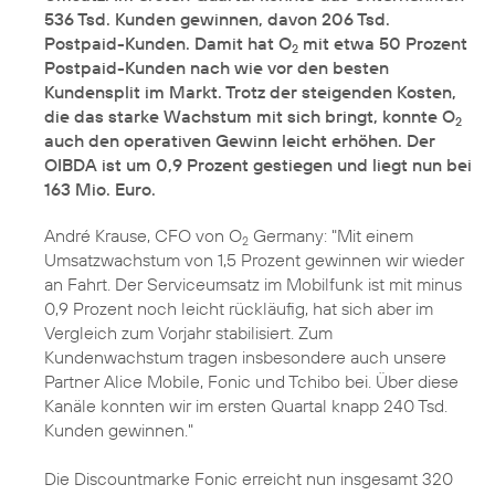
536 Tsd. Kunden gewinnen, davon 206 Tsd.
Postpaid-Kunden. Damit hat O
mit etwa 50 Prozent
2
Postpaid-Kunden nach wie vor den besten
Kundensplit im Markt. Trotz der steigenden Kosten,
die das starke Wachstum mit sich bringt, konnte O
2
auch den operativen Gewinn leicht erhöhen. Der
OIBDA ist um 0,9 Prozent gestiegen und liegt nun bei
163 Mio. Euro.
André Krause, CFO von O
Germany: "Mit einem
2
Umsatzwachstum von 1,5 Prozent gewinnen wir wieder
an Fahrt. Der Serviceumsatz im Mobilfunk ist mit minus
0,9 Prozent noch leicht rückläufig, hat sich aber im
Vergleich zum Vorjahr stabilisiert. Zum
Kundenwachstum tragen insbesondere auch unsere
Partner Alice Mobile, Fonic und Tchibo bei. Über diese
Kanäle konnten wir im ersten Quartal knapp 240 Tsd.
Kunden gewinnen."
Die Discountmarke Fonic erreicht nun insgesamt 320