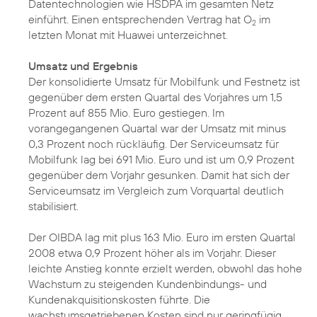
Datentechnologien wie HSDPA im gesamten Netz
einführt. Einen entsprechenden Vertrag hat O
im
2
letzten Monat mit Huawei unterzeichnet.
Umsatz und Ergebnis
Der konsolidierte Umsatz für Mobilfunk und Festnetz ist
gegenüber dem ersten Quartal des Vorjahres um 1,5
Prozent auf 855 Mio. Euro gestiegen. Im
vorangegangenen Quartal war der Umsatz mit minus
0,3 Prozent noch rückläufig. Der Serviceumsatz für
Mobilfunk lag bei 691 Mio. Euro und ist um 0,9 Prozent
gegenüber dem Vorjahr gesunken. Damit hat sich der
Serviceumsatz im Vergleich zum Vorquartal deutlich
stabilisiert.
Der OIBDA lag mit plus 163 Mio. Euro im ersten Quartal
2008 etwa 0,9 Prozent höher als im Vorjahr. Dieser
leichte Anstieg konnte erzielt werden, obwohl das hohe
Wachstum zu steigenden Kundenbindungs- und
Kundenakquisitionskosten führte. Die
wachstumsgetriebenen Kosten sind nur geringfügig