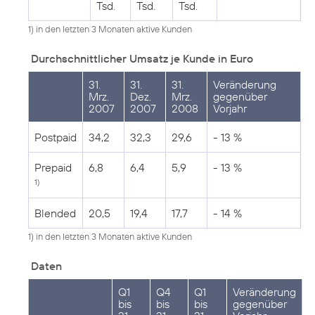
Tsd.
Tsd.
Tsd.
1) in den letzten 3 Monaten aktive Kunden
Durchschnittlicher Umsatz je Kunde in Euro
31.
31.
31.
Veränderung
Mrz.
Dez.
Mrz.
gegenüber
2007
2007
2008
Vorjahr
Postpaid
34,2
32,3
29,6
- 13 %
Prepaid
6,8
6,4
5,9
- 13 %
1)
Blended
20,5
19,4
17,7
- 14 %
1) in den letzten 3 Monaten aktive Kunden
Daten
Q1
Q4
Q1
Veränderung
bis
bis
bis
gegenüber