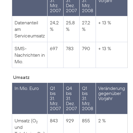
31.
31.
31.
Vorjahr
Mrz.
Dez.
Mrz.
2007
2007
2008
Datenanteil
24,2
25,8
27,2
+ 13 %
am
%
%
%
Serviceumsatz
SMS-
697
783
790
+ 13 %
Nachrichten in
Mio.
Umsatz
In Mio. Euro
Q1
Q4
Q1
Veränderung
bis
bis
bis
gegenüber
31.
31.
31.
Vorjahr
Mrz.
Dez.
Mrz.
2007
2007
2008
Umsatz (O
843
929
855
2 %
2
und