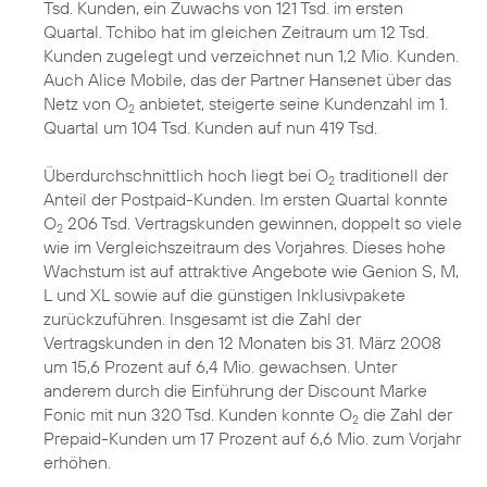
Tsd. Kunden, ein Zuwachs von 121 Tsd. im ersten
Quartal. Tchibo hat im gleichen Zeitraum um 12 Tsd.
Kunden zugelegt und verzeichnet nun 1,2 Mio. Kunden.
Auch Alice Mobile, das der Partner Hansenet über das
Netz von O
anbietet, steigerte seine Kundenzahl im 1.
2
Quartal um 104 Tsd. Kunden auf nun 419 Tsd.
Überdurchschnittlich hoch liegt bei O
traditionell der
2
Anteil der Postpaid-Kunden. Im ersten Quartal konnte
O
206 Tsd. Vertragskunden gewinnen, doppelt so viele
2
wie im Vergleichszeitraum des Vorjahres. Dieses hohe
Wachstum ist auf attraktive Angebote wie Genion S, M,
L und XL sowie auf die günstigen Inklusivpakete
zurückzuführen. Insgesamt ist die Zahl der
Vertragskunden in den 12 Monaten bis 31. März 2008
um 15,6 Prozent auf 6,4 Mio. gewachsen. Unter
anderem durch die Einführung der Discount Marke
Fonic mit nun 320 Tsd. Kunden konnte O
die Zahl der
2
Prepaid-Kunden um 17 Prozent auf 6,6 Mio. zum Vorjahr
erhöhen.