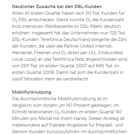
Deutlicher Zuwachs bei den DSL-Kunden
Allein im ersten Quartal haben sich 50 Tsd. Kunden für
O
DSL entschieden. Damit konnte O
die Kundenzahl
2
2
trotz intensiven Wettbewerbs im DSL-Markt deutlich
erhöhen. Insgesamt hat das Unternehmen nun 125 Tsd.
DSL-Kunden. Telefónica Deutschland steigerte die Zahl
der Kunden, die über die Partner United Internet,
Hansenet, Freenet und O
direkt per ULL (Unbundled
2
Local Loop) an das Telefónica Netz angeschlossen sind,
von 259 Tsd. im ersten Quartal 2007 auf 845 Tsd. im
ersten Quartal 2008. Damit hat sich die Kundenzahl in
zwölf Monaten mehr als verdreifacht.
Mobilfunknutzung
Die durchschnittliche Mobilfunknutzung ist im
Vergleich zum Vorjahr um 14,1 Prozent gestiegen. Im
Schnitt telefonieren O
Kunden im ersten Quartal 147
2
Minuten pro Monat mit ihrem Handy. Dieser Anstieg ist
insbesondere auf Flatrate-Angebote für Prepaid- und
Genion-Kunden zurückzuführen. Im durchschnittlichen