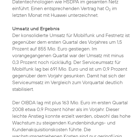
Datentechnologien wie HSDPA im gesamten Netz
einführt. Einen entsprechenden Vertrag hat O
im
2
letzten Monat mit Huawei unterzeichnet.
Umsatz und Ergebnis
Der konsolidierte Umsatz für Mobilfunk und Festnetz ist
gegenüber dem ersten Quartal des Vorjahres um 1,5
Prozent auf 855 Mio. Euro gestiegen. Im
vorangegangenen Quartal war der Umsatz mit minus
0,3 Prozent noch rückläufig. Der Serviceumsatz für
Mobilfunk lag bei 691 Mio. Euro und ist um 0,9 Prozent
gegenüber dem Vorjahr gesunken. Damit hat sich der
Serviceumsatz im Vergleich zum Vorquartal deutlich
stabilisiert.
Der OIBDA lag mit plus 163 Mio. Euro im ersten Quartal
2008 etwa 0,9 Prozent höher als im Vorjahr. Dieser
leichte Anstieg konnte erzielt werden, obwohl das hohe
Wachstum zu steigenden Kundenbindungs- und
Kundenakquisitionskosten führte. Die
wachstumsgetriebenen Kosten sind nur geringfügig