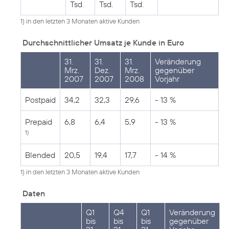
Tsd.
Tsd.
Tsd.
1) in den letzten 3 Monaten aktive Kunden
Durchschnittlicher Umsatz je Kunde in Euro
31.
31.
31.
Veränderung
Mrz.
Dez.
Mrz.
gegenüber
2007
2007
2008
Vorjahr
Postpaid
34,2
32,3
29,6
- 13 %
Prepaid
6,8
6,4
5,9
- 13 %
1)
Blended
20,5
19,4
17,7
- 14 %
1) in den letzten 3 Monaten aktive Kunden
Daten
Q1
Q4
Q1
Veränderung
bis
bis
bis
gegenüber