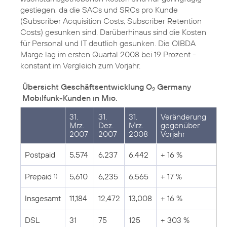
gestiegen, da die SACs und SRCs pro Kunde
(Subscriber Acquisition Costs, Subscriber Retention
Costs) gesunken sind. Darüberhinaus sind die Kosten
für Personal und IT deutlich gesunken. Die OIBDA
Marge lag im ersten Quartal 2008 bei 19 Prozent -
konstant im Vergleich zum Vorjahr.
Übersicht Geschäftsentwicklung O
Germany
2
Mobilfunk-Kunden in Mio.
31.
31.
31.
Veränderung
Mrz.
Dez.
Mrz.
gegenüber
2007
2007
2008
Vorjahr
Postpaid
5,574
6,237
6,442
+ 16 %
Prepaid
5,610
6,235
6,565
+ 17 %
1)
Insgesamt
11,184
12,472
13,008
+ 16 %
DSL
31
75
125
+ 303 %