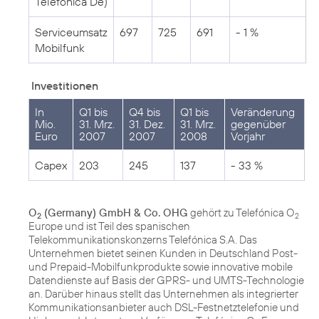
Telefónica De)
Serviceumsatz
697
725
691
- 1 %
Mobilfunk
Investitionen
In
Q1 bis
Q4 bis
Q1 bis
Veränderung
Mio.
31. Mrz.
31. Dez.
31. Mrz.
gegenüber
Euro
2007
2007
2008
Vorjahr
Capex
203
245
137
- 33 %
O
(Germany) GmbH & Co. OHG
gehört zu Telefónica O
2
2
Europe und ist Teil des spanischen
Telekommunikationskonzerns Telefónica S.A. Das
Unternehmen bietet seinen Kunden in Deutschland Post-
und Prepaid-Mobilfunkprodukte sowie innovative mobile
Datendienste auf Basis der GPRS- und UMTS-Technologie
an. Darüber hinaus stellt das Unternehmen als integrierter
Kommunikationsanbieter auch DSL-Festnetztelefonie und