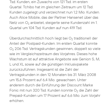
Tsd. Kunden, ein Zuwachs von 121 Tsd. im ersten
Quartal. Tchibo hat im gleichen Zeitraum um 12 Tsd.
Kunden zugelegt und verzeichnet nun 1,2 Mio. Kunden.
Auch Alice Mobile, das der Partner Hansenet über das
Netz von O
anbietet, steigerte seine Kundenzahl im 1.
2
Quartal um 104 Tsd. Kunden auf nun 419 Tsd.
Überdurchschnittlich hoch liegt bei O
traditionell der
2
Anteil der Postpaid-Kunden. Im ersten Quartal konnte
O
206 Tsd. Vertragskunden gewinnen, doppelt so viele
2
wie im Vergleichszeitraum des Vorjahres. Dieses hohe
Wachstum ist auf attraktive Angebote wie Genion S, M,
L und XL sowie auf die günstigen Inklusivpakete
zurückzuführen. Insgesamt ist die Zahl der
Vertragskunden in den 12 Monaten bis 31. März 2008
um 15,6 Prozent auf 6,4 Mio. gewachsen. Unter
anderem durch die Einführung der Discount Marke
Fonic mit nun 320 Tsd. Kunden konnte O
die Zahl der
2
Prepaid-Kunden um 17 Prozent auf 6,6 Mio. zum Vorjahr
erhöhen.