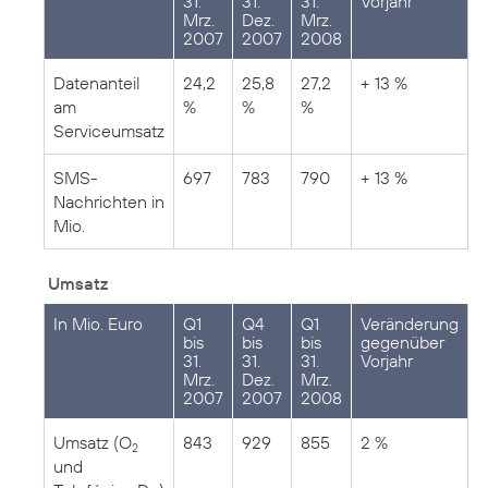
31.
31.
31.
Vorjahr
Mrz.
Dez.
Mrz.
2007
2007
2008
Datenanteil
24,2
25,8
27,2
+ 13 %
am
%
%
%
Serviceumsatz
SMS-
697
783
790
+ 13 %
Nachrichten in
Mio.
Umsatz
In Mio. Euro
Q1
Q4
Q1
Veränderung
bis
bis
bis
gegenüber
31.
31.
31.
Vorjahr
Mrz.
Dez.
Mrz.
2007
2007
2008
Umsatz (O
843
929
855
2 %
2
und