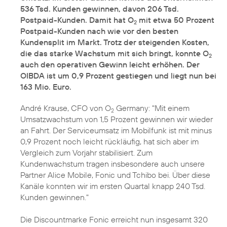
536 Tsd. Kunden gewinnen, davon 206 Tsd.
Postpaid-Kunden. Damit hat O
mit etwa 50 Prozent
2
Postpaid-Kunden nach wie vor den besten
Kundensplit im Markt. Trotz der steigenden Kosten,
die das starke Wachstum mit sich bringt, konnte O
2
auch den operativen Gewinn leicht erhöhen. Der
OIBDA ist um 0,9 Prozent gestiegen und liegt nun bei
163 Mio. Euro.
André Krause, CFO von O
Germany: "Mit einem
2
Umsatzwachstum von 1,5 Prozent gewinnen wir wieder
an Fahrt. Der Serviceumsatz im Mobilfunk ist mit minus
0,9 Prozent noch leicht rückläufig, hat sich aber im
Vergleich zum Vorjahr stabilisiert. Zum
Kundenwachstum tragen insbesondere auch unsere
Partner Alice Mobile, Fonic und Tchibo bei. Über diese
Kanäle konnten wir im ersten Quartal knapp 240 Tsd.
Kunden gewinnen."
Die Discountmarke Fonic erreicht nun insgesamt 320