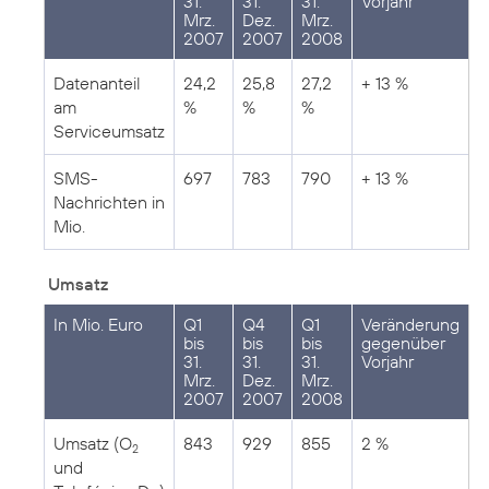
31.
31.
31.
Vorjahr
Mrz.
Dez.
Mrz.
2007
2007
2008
Datenanteil
24,2
25,8
27,2
+ 13 %
am
%
%
%
Serviceumsatz
SMS-
697
783
790
+ 13 %
Nachrichten in
Mio.
Umsatz
In Mio. Euro
Q1
Q4
Q1
Veränderung
bis
bis
bis
gegenüber
31.
31.
31.
Vorjahr
Mrz.
Dez.
Mrz.
2007
2007
2008
Umsatz (O
843
929
855
2 %
2
und