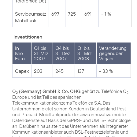
Telefónica De)
Serviceumsatz
697
725
691
- 1 %
Mobilfunk
Investitionen
In
Q1 bis
Q4 bis
Q1 bis
Veränderung
Mio.
31. Mrz.
31. Dez.
31. Mrz.
gegenüber
Euro
2007
2007
2008
Vorjahr
Capex
203
245
137
- 33 %
O
(Germany) GmbH & Co. OHG
gehört zu Telefónica O
2
2
Europe und ist Teil des spanischen
Telekommunikationskonzerns Telefónica S.A. Das
Unternehmen bietet seinen Kunden in Deutschland Post-
und Prepaid-Mobilfunkprodukte sowie innovative mobile
Datendienste auf Basis der GPRS- und UMTS-Technologie
an. Darüber hinaus stellt das Unternehmen als integrierter
Kommunikationsanbieter auch DSL-Festnetztelefonie und