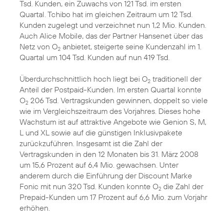
Tsd. Kunden, ein Zuwachs von 121 Tsd. im ersten
Quartal. Tchibo hat im gleichen Zeitraum um 12 Tsd.
Kunden zugelegt und verzeichnet nun 1,2 Mio. Kunden.
Auch Alice Mobile, das der Partner Hansenet über das
Netz von O
anbietet, steigerte seine Kundenzahl im 1.
2
Quartal um 104 Tsd. Kunden auf nun 419 Tsd.
Überdurchschnittlich hoch liegt bei O
traditionell der
2
Anteil der Postpaid-Kunden. Im ersten Quartal konnte
O
206 Tsd. Vertragskunden gewinnen, doppelt so viele
2
wie im Vergleichszeitraum des Vorjahres. Dieses hohe
Wachstum ist auf attraktive Angebote wie Genion S, M,
L und XL sowie auf die günstigen Inklusivpakete
zurückzuführen. Insgesamt ist die Zahl der
Vertragskunden in den 12 Monaten bis 31. März 2008
um 15,6 Prozent auf 6,4 Mio. gewachsen. Unter
anderem durch die Einführung der Discount Marke
Fonic mit nun 320 Tsd. Kunden konnte O
die Zahl der
2
Prepaid-Kunden um 17 Prozent auf 6,6 Mio. zum Vorjahr
erhöhen.