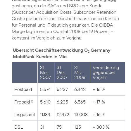
gestiegen, da die SACs und SRCs pro Kunde
(Subscriber Acquisition Costs, Subscriber Retention
Costs) gesunken sind. Darüberhinaus sind die Kosten
für Personal und IT deutlich gesunken. Die OIBDA
Marge lag im ersten Quartal 2008 bei 19 Prozent -
konstant im Vergleich zum Vorjahr.
Übersicht Geschäftsentwicklung O
Germany
2
Mobilfunk-Kunden in Mio.
31.
31.
31.
Veränderung
Mrz.
Dez.
Mrz.
gegenüber
2007
2007
2008
Vorjahr
Postpaid
5,574
6,237
6,442
+ 16 %
Prepaid
5,610
6,235
6,565
+ 17 %
1)
Insgesamt
11,184
12,472
13,008
+ 16 %
DSL
31
75
125
+ 303 %