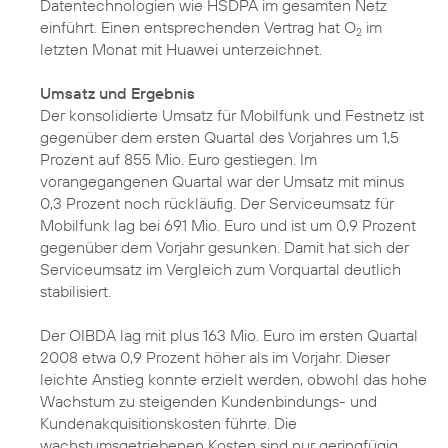
Datentechnologien wie HSDPA im gesamten Netz
einführt. Einen entsprechenden Vertrag hat O
im
2
letzten Monat mit Huawei unterzeichnet.
Umsatz und Ergebnis
Der konsolidierte Umsatz für Mobilfunk und Festnetz ist
gegenüber dem ersten Quartal des Vorjahres um 1,5
Prozent auf 855 Mio. Euro gestiegen. Im
vorangegangenen Quartal war der Umsatz mit minus
0,3 Prozent noch rückläufig. Der Serviceumsatz für
Mobilfunk lag bei 691 Mio. Euro und ist um 0,9 Prozent
gegenüber dem Vorjahr gesunken. Damit hat sich der
Serviceumsatz im Vergleich zum Vorquartal deutlich
stabilisiert.
Der OIBDA lag mit plus 163 Mio. Euro im ersten Quartal
2008 etwa 0,9 Prozent höher als im Vorjahr. Dieser
leichte Anstieg konnte erzielt werden, obwohl das hohe
Wachstum zu steigenden Kundenbindungs- und
Kundenakquisitionskosten führte. Die
wachstumsgetriebenen Kosten sind nur geringfügig