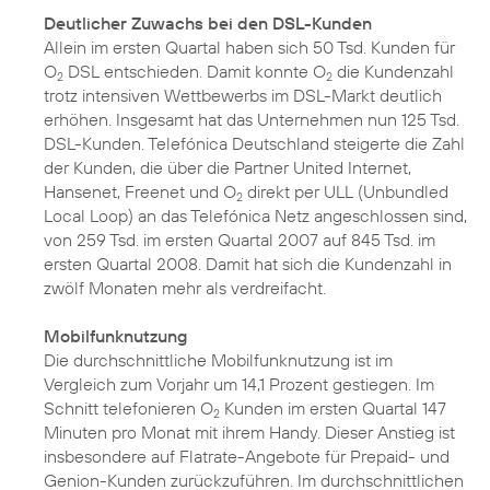
Deutlicher Zuwachs bei den DSL-Kunden
Allein im ersten Quartal haben sich 50 Tsd. Kunden für
O
DSL entschieden. Damit konnte O
die Kundenzahl
2
2
trotz intensiven Wettbewerbs im DSL-Markt deutlich
erhöhen. Insgesamt hat das Unternehmen nun 125 Tsd.
DSL-Kunden. Telefónica Deutschland steigerte die Zahl
der Kunden, die über die Partner United Internet,
Hansenet, Freenet und O
direkt per ULL (Unbundled
2
Local Loop) an das Telefónica Netz angeschlossen sind,
von 259 Tsd. im ersten Quartal 2007 auf 845 Tsd. im
ersten Quartal 2008. Damit hat sich die Kundenzahl in
zwölf Monaten mehr als verdreifacht.
Mobilfunknutzung
Die durchschnittliche Mobilfunknutzung ist im
Vergleich zum Vorjahr um 14,1 Prozent gestiegen. Im
Schnitt telefonieren O
Kunden im ersten Quartal 147
2
Minuten pro Monat mit ihrem Handy. Dieser Anstieg ist
insbesondere auf Flatrate-Angebote für Prepaid- und
Genion-Kunden zurückzuführen. Im durchschnittlichen