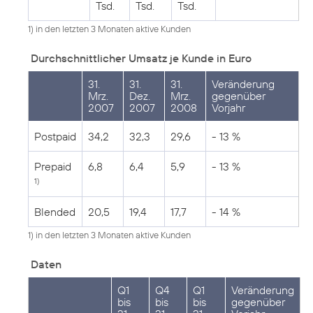
Tsd.
Tsd.
Tsd.
1) in den letzten 3 Monaten aktive Kunden
Durchschnittlicher Umsatz je Kunde in Euro
31.
31.
31.
Veränderung
Mrz.
Dez.
Mrz.
gegenüber
2007
2007
2008
Vorjahr
Postpaid
34,2
32,3
29,6
- 13 %
Prepaid
6,8
6,4
5,9
- 13 %
1)
Blended
20,5
19,4
17,7
- 14 %
1) in den letzten 3 Monaten aktive Kunden
Daten
Q1
Q4
Q1
Veränderung
bis
bis
bis
gegenüber