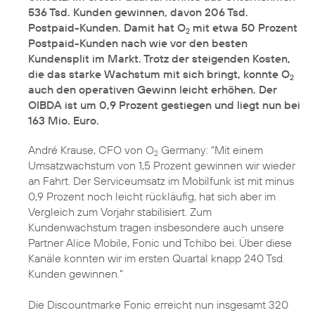
536 Tsd. Kunden gewinnen, davon 206 Tsd.
Postpaid-Kunden. Damit hat O
mit etwa 50 Prozent
2
Postpaid-Kunden nach wie vor den besten
Kundensplit im Markt. Trotz der steigenden Kosten,
die das starke Wachstum mit sich bringt, konnte O
2
auch den operativen Gewinn leicht erhöhen. Der
OIBDA ist um 0,9 Prozent gestiegen und liegt nun bei
163 Mio. Euro.
André Krause, CFO von O
Germany: "Mit einem
2
Umsatzwachstum von 1,5 Prozent gewinnen wir wieder
an Fahrt. Der Serviceumsatz im Mobilfunk ist mit minus
0,9 Prozent noch leicht rückläufig, hat sich aber im
Vergleich zum Vorjahr stabilisiert. Zum
Kundenwachstum tragen insbesondere auch unsere
Partner Alice Mobile, Fonic und Tchibo bei. Über diese
Kanäle konnten wir im ersten Quartal knapp 240 Tsd.
Kunden gewinnen."
Die Discountmarke Fonic erreicht nun insgesamt 320