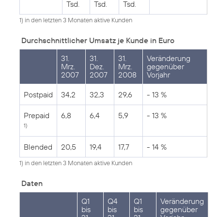
Tsd.
Tsd.
Tsd.
1) in den letzten 3 Monaten aktive Kunden
Durchschnittlicher Umsatz je Kunde in Euro
31.
31.
31.
Veränderung
Mrz.
Dez.
Mrz.
gegenüber
2007
2007
2008
Vorjahr
Postpaid
34,2
32,3
29,6
- 13 %
Prepaid
6,8
6,4
5,9
- 13 %
1)
Blended
20,5
19,4
17,7
- 14 %
1) in den letzten 3 Monaten aktive Kunden
Daten
Q1
Q4
Q1
Veränderung
bis
bis
bis
gegenüber