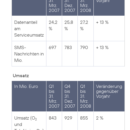
31.
31.
31.
Vorjahr
Mrz.
Dez.
Mrz.
2007
2007
2008
Datenanteil
24,2
25,8
27,2
+ 13 %
am
%
%
%
Serviceumsatz
SMS-
697
783
790
+ 13 %
Nachrichten in
Mio.
Umsatz
In Mio. Euro
Q1
Q4
Q1
Veränderung
bis
bis
bis
gegenüber
31.
31.
31.
Vorjahr
Mrz.
Dez.
Mrz.
2007
2007
2008
Umsatz (O
843
929
855
2 %
2
und