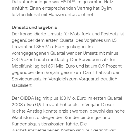
Datentechnologien wie HSDPA im gesamten Netz
einführt. Einen entsprechenden Vertrag hat O
im
2
letzten Monat mit Huawei unterzeichnet.
Umsatz und Ergebnis
Der konsolidierte Umsatz für Mobilfunk und Festnetz ist
gegenüber dem ersten Quartal des Vorjahres um 1,5
Prozent auf 855 Mio. Euro gestiegen. Im
vorangegangenen Quartal war der Umsatz mit minus
0,3 Prozent noch rückläufig. Der Serviceumsatz für
Mobilfunk lag bei 691 Mio. Euro und ist um 0,9 Prozent
gegenüber dem Vorjahr gesunken. Damit hat sich der
Serviceumsatz im Vergleich zum Vorquartal deutlich
stabilisiert.
Der OIBDA lag mit plus 163 Mio. Euro im ersten Quartal
2008 etwa 0,9 Prozent höher als im Vorjahr. Dieser
leichte Anstieg konnte erzielt werden, obwohl das hohe
Wachstum zu steigenden Kundenbindungs- und
Kundenakquisitionskosten führte. Die
wachstumsgetriebenen Kosten sind nur geringfügig