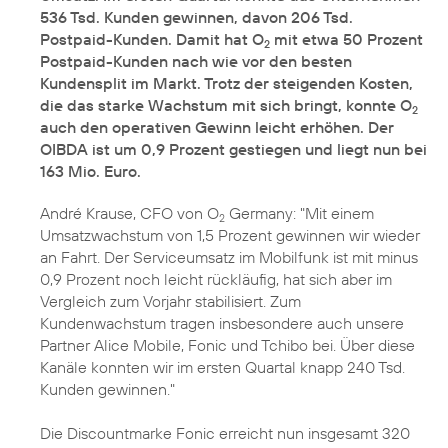
536 Tsd. Kunden gewinnen, davon 206 Tsd.
Postpaid-Kunden. Damit hat O
mit etwa 50 Prozent
2
Postpaid-Kunden nach wie vor den besten
Kundensplit im Markt. Trotz der steigenden Kosten,
die das starke Wachstum mit sich bringt, konnte O
2
auch den operativen Gewinn leicht erhöhen. Der
OIBDA ist um 0,9 Prozent gestiegen und liegt nun bei
163 Mio. Euro.
André Krause, CFO von O
Germany: "Mit einem
2
Umsatzwachstum von 1,5 Prozent gewinnen wir wieder
an Fahrt. Der Serviceumsatz im Mobilfunk ist mit minus
0,9 Prozent noch leicht rückläufig, hat sich aber im
Vergleich zum Vorjahr stabilisiert. Zum
Kundenwachstum tragen insbesondere auch unsere
Partner Alice Mobile, Fonic und Tchibo bei. Über diese
Kanäle konnten wir im ersten Quartal knapp 240 Tsd.
Kunden gewinnen."
Die Discountmarke Fonic erreicht nun insgesamt 320