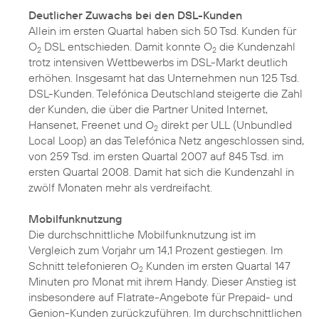
Deutlicher Zuwachs bei den DSL-Kunden
Allein im ersten Quartal haben sich 50 Tsd. Kunden für
O
DSL entschieden. Damit konnte O
die Kundenzahl
2
2
trotz intensiven Wettbewerbs im DSL-Markt deutlich
erhöhen. Insgesamt hat das Unternehmen nun 125 Tsd.
DSL-Kunden. Telefónica Deutschland steigerte die Zahl
der Kunden, die über die Partner United Internet,
Hansenet, Freenet und O
direkt per ULL (Unbundled
2
Local Loop) an das Telefónica Netz angeschlossen sind,
von 259 Tsd. im ersten Quartal 2007 auf 845 Tsd. im
ersten Quartal 2008. Damit hat sich die Kundenzahl in
zwölf Monaten mehr als verdreifacht.
Mobilfunknutzung
Die durchschnittliche Mobilfunknutzung ist im
Vergleich zum Vorjahr um 14,1 Prozent gestiegen. Im
Schnitt telefonieren O
Kunden im ersten Quartal 147
2
Minuten pro Monat mit ihrem Handy. Dieser Anstieg ist
insbesondere auf Flatrate-Angebote für Prepaid- und
Genion-Kunden zurückzuführen. Im durchschnittlichen