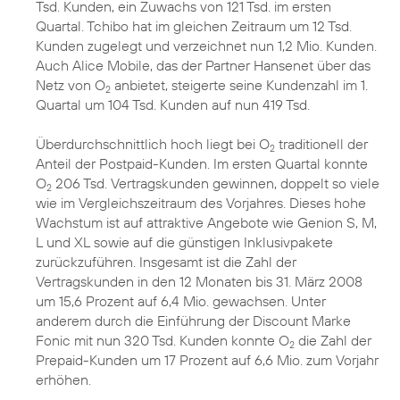
Tsd. Kunden, ein Zuwachs von 121 Tsd. im ersten
Quartal. Tchibo hat im gleichen Zeitraum um 12 Tsd.
Kunden zugelegt und verzeichnet nun 1,2 Mio. Kunden.
Auch Alice Mobile, das der Partner Hansenet über das
Netz von O
anbietet, steigerte seine Kundenzahl im 1.
2
Quartal um 104 Tsd. Kunden auf nun 419 Tsd.
Überdurchschnittlich hoch liegt bei O
traditionell der
2
Anteil der Postpaid-Kunden. Im ersten Quartal konnte
O
206 Tsd. Vertragskunden gewinnen, doppelt so viele
2
wie im Vergleichszeitraum des Vorjahres. Dieses hohe
Wachstum ist auf attraktive Angebote wie Genion S, M,
L und XL sowie auf die günstigen Inklusivpakete
zurückzuführen. Insgesamt ist die Zahl der
Vertragskunden in den 12 Monaten bis 31. März 2008
um 15,6 Prozent auf 6,4 Mio. gewachsen. Unter
anderem durch die Einführung der Discount Marke
Fonic mit nun 320 Tsd. Kunden konnte O
die Zahl der
2
Prepaid-Kunden um 17 Prozent auf 6,6 Mio. zum Vorjahr
erhöhen.