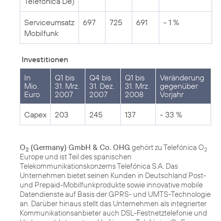
Telefónica De)
Serviceumsatz
697
725
691
- 1 %
Mobilfunk
Investitionen
In
Q1 bis
Q4 bis
Q1 bis
Veränderung
Mio.
31. Mrz.
31. Dez.
31. Mrz.
gegenüber
Euro
2007
2007
2008
Vorjahr
Capex
203
245
137
- 33 %
O
(Germany) GmbH & Co. OHG
gehört zu Telefónica O
2
2
Europe und ist Teil des spanischen
Telekommunikationskonzerns Telefónica S.A. Das
Unternehmen bietet seinen Kunden in Deutschland Post-
und Prepaid-Mobilfunkprodukte sowie innovative mobile
Datendienste auf Basis der GPRS- und UMTS-Technologie
an. Darüber hinaus stellt das Unternehmen als integrierter
Kommunikationsanbieter auch DSL-Festnetztelefonie und