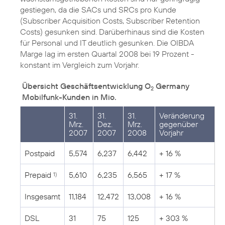
gestiegen, da die SACs und SRCs pro Kunde
(Subscriber Acquisition Costs, Subscriber Retention
Costs) gesunken sind. Darüberhinaus sind die Kosten
für Personal und IT deutlich gesunken. Die OIBDA
Marge lag im ersten Quartal 2008 bei 19 Prozent -
konstant im Vergleich zum Vorjahr.
Übersicht Geschäftsentwicklung O
Germany
2
Mobilfunk-Kunden in Mio.
31.
31.
31.
Veränderung
Mrz.
Dez.
Mrz.
gegenüber
2007
2007
2008
Vorjahr
Postpaid
5,574
6,237
6,442
+ 16 %
Prepaid
5,610
6,235
6,565
+ 17 %
1)
Insgesamt
11,184
12,472
13,008
+ 16 %
DSL
31
75
125
+ 303 %