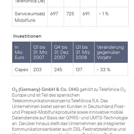
Telefónica De)
Serviceumsatz
697
725
691
- 1 %
Mobilfunk
Investitionen
In
Q1 bis
Q4 bis
Q1 bis
Veränderung
Mio.
31. Mrz.
31. Dez.
31. Mrz.
gegenüber
Euro
2007
2007
2008
Vorjahr
Capex
203
245
137
- 33 %
O
(Germany) GmbH & Co. OHG
gehört zu Telefónica O
2
2
Europe und ist Teil des spanischen
Telekommunikationskonzerns Telefónica S.A. Das
Unternehmen bietet seinen Kunden in Deutschland Post-
und Prepaid-Mobilfunkprodukte sowie innovative mobile
Datendienste auf Basis der GPRS- und UMTS-Technologie
an. Darüber hinaus stellt das Unternehmen als integrierter
Kommunikationsanbieter auch DSL-Festnetztelefonie und