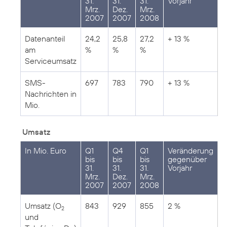
31.
31.
31.
Vorjahr
Mrz.
Dez.
Mrz.
2007
2007
2008
Datenanteil
24,2
25,8
27,2
+ 13 %
am
%
%
%
Serviceumsatz
SMS-
697
783
790
+ 13 %
Nachrichten in
Mio.
Umsatz
In Mio. Euro
Q1
Q4
Q1
Veränderung
bis
bis
bis
gegenüber
31.
31.
31.
Vorjahr
Mrz.
Dez.
Mrz.
2007
2007
2008
Umsatz (O
843
929
855
2 %
2
und