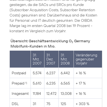
gestiegen, da die SACs und SRCs pro Kunde
(Subscriber Acquisition Costs, Subscriber Retention
Costs) gesunken sind. Darüberhinaus sind die Kosten
für Personal und IT deutlich gesunken. Die OIBDA
Marge lag im ersten Quartal 2008 bei 19 Prozent -
konstant im Vergleich zum Vorjahr.
Übersicht Geschäftsentwicklung O
Germany
2
Mobilfunk-Kunden in Mio.
31.
31.
31.
Veränderung
Mrz.
Dez.
Mrz.
gegenüber
2007
2007
2008
Vorjahr
Postpaid
5,574
6,237
6,442
+ 16 %
Prepaid
5,610
6,235
6,565
+ 17 %
1)
Insgesamt
11,184
12,472
13,008
+ 16 %
DSL
31
75
125
+ 303 %