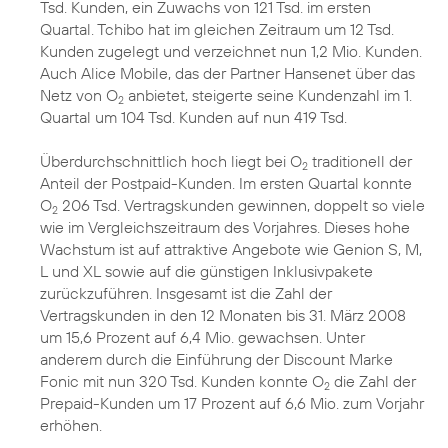
Tsd. Kunden, ein Zuwachs von 121 Tsd. im ersten
Quartal. Tchibo hat im gleichen Zeitraum um 12 Tsd.
Kunden zugelegt und verzeichnet nun 1,2 Mio. Kunden.
Auch Alice Mobile, das der Partner Hansenet über das
Netz von O
anbietet, steigerte seine Kundenzahl im 1.
2
Quartal um 104 Tsd. Kunden auf nun 419 Tsd.
Überdurchschnittlich hoch liegt bei O
traditionell der
2
Anteil der Postpaid-Kunden. Im ersten Quartal konnte
O
206 Tsd. Vertragskunden gewinnen, doppelt so viele
2
wie im Vergleichszeitraum des Vorjahres. Dieses hohe
Wachstum ist auf attraktive Angebote wie Genion S, M,
L und XL sowie auf die günstigen Inklusivpakete
zurückzuführen. Insgesamt ist die Zahl der
Vertragskunden in den 12 Monaten bis 31. März 2008
um 15,6 Prozent auf 6,4 Mio. gewachsen. Unter
anderem durch die Einführung der Discount Marke
Fonic mit nun 320 Tsd. Kunden konnte O
die Zahl der
2
Prepaid-Kunden um 17 Prozent auf 6,6 Mio. zum Vorjahr
erhöhen.