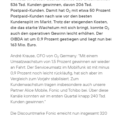
536 Tsd. Kunden gewinnen, davon 206 Tsd.
Postpaid-Kunden. Damit hat O
mit etwa 50 Prozent
2
Postpaid-Kunden nach wie vor den besten
Kundensplit im Markt. Trotz der steigenden Kosten,
die das starke Wachstum mit sich bringt, konnte O
2
auch den operativen Gewinn leicht erhöhen. Der
OIBDA ist um 0,9 Prozent gestiegen und liegt nun bei
163 Mio. Euro.
André Krause, CFO von O
Germany: "Mit einem
2
Umsatzwachstum von 1,5 Prozent gewinnen wir wieder
an Fahrt. Der Serviceumsatz im Mobilfunk ist mit minus
0,9 Prozent noch leicht rückläufig, hat sich aber im
Vergleich zum Vorjahr stabilisiert. Zum
Kundenwachstum tragen insbesondere auch unsere
Partner Alice Mobile, Fonic und Tchibo bei. Über diese
Kanäle konnten wir im ersten Quartal knapp 240 Tsd.
Kunden gewinnen."
Die Discountmarke Fonic erreicht nun insgesamt 320