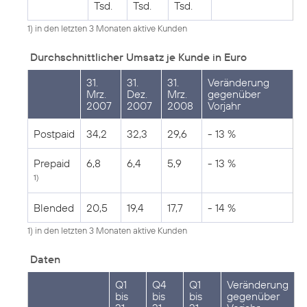
Tsd.
Tsd.
Tsd.
1) in den letzten 3 Monaten aktive Kunden
Durchschnittlicher Umsatz je Kunde in Euro
31.
31.
31.
Veränderung
Mrz.
Dez.
Mrz.
gegenüber
2007
2007
2008
Vorjahr
Postpaid
34,2
32,3
29,6
- 13 %
Prepaid
6,8
6,4
5,9
- 13 %
1)
Blended
20,5
19,4
17,7
- 14 %
1) in den letzten 3 Monaten aktive Kunden
Daten
Q1
Q4
Q1
Veränderung
bis
bis
bis
gegenüber