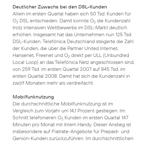
Deutlicher Zuwachs bei den DSL-Kunden
Allein im ersten Quartal haben sich 50 Tsd. Kunden für
O
DSL entschieden. Damit konnte O
die Kundenzahl
2
2
trotz intensiven Wettbewerbs im DSL-Markt deutlich
erhöhen. Insgesamt hat das Unternehmen nun 125 Tsd.
DSL-Kunden. Telefónica Deutschland steigerte die Zahl
der Kunden, die über die Partner United Internet,
Hansenet, Freenet und O
direkt per ULL (Unbundled
2
Local Loop) an das Telefónica Netz angeschlossen sind,
von 259 Tsd. im ersten Quartal 2007 auf 845 Tsd. im
ersten Quartal 2008. Damit hat sich die Kundenzahl in
zwölf Monaten mehr als verdreifacht.
Mobilfunknutzung
Die durchschnittliche Mobilfunknutzung ist im
Vergleich zum Vorjahr um 14,1 Prozent gestiegen. Im
Schnitt telefonieren O
Kunden im ersten Quartal 147
2
Minuten pro Monat mit ihrem Handy. Dieser Anstieg ist
insbesondere auf Flatrate-Angebote für Prepaid- und
Genion-Kunden zurückzuführen. Im durchschnittlichen