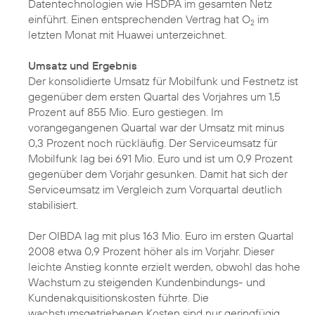
Datentechnologien wie HSDPA im gesamten Netz
einführt. Einen entsprechenden Vertrag hat O
im
2
letzten Monat mit Huawei unterzeichnet.
Umsatz und Ergebnis
Der konsolidierte Umsatz für Mobilfunk und Festnetz ist
gegenüber dem ersten Quartal des Vorjahres um 1,5
Prozent auf 855 Mio. Euro gestiegen. Im
vorangegangenen Quartal war der Umsatz mit minus
0,3 Prozent noch rückläufig. Der Serviceumsatz für
Mobilfunk lag bei 691 Mio. Euro und ist um 0,9 Prozent
gegenüber dem Vorjahr gesunken. Damit hat sich der
Serviceumsatz im Vergleich zum Vorquartal deutlich
stabilisiert.
Der OIBDA lag mit plus 163 Mio. Euro im ersten Quartal
2008 etwa 0,9 Prozent höher als im Vorjahr. Dieser
leichte Anstieg konnte erzielt werden, obwohl das hohe
Wachstum zu steigenden Kundenbindungs- und
Kundenakquisitionskosten führte. Die
wachstumsgetriebenen Kosten sind nur geringfügig