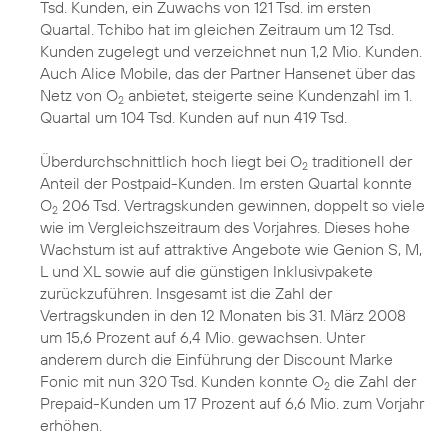
Tsd. Kunden, ein Zuwachs von 121 Tsd. im ersten
Quartal. Tchibo hat im gleichen Zeitraum um 12 Tsd.
Kunden zugelegt und verzeichnet nun 1,2 Mio. Kunden.
Auch Alice Mobile, das der Partner Hansenet über das
Netz von O
anbietet, steigerte seine Kundenzahl im 1.
2
Quartal um 104 Tsd. Kunden auf nun 419 Tsd.
Überdurchschnittlich hoch liegt bei O
traditionell der
2
Anteil der Postpaid-Kunden. Im ersten Quartal konnte
O
206 Tsd. Vertragskunden gewinnen, doppelt so viele
2
wie im Vergleichszeitraum des Vorjahres. Dieses hohe
Wachstum ist auf attraktive Angebote wie Genion S, M,
L und XL sowie auf die günstigen Inklusivpakete
zurückzuführen. Insgesamt ist die Zahl der
Vertragskunden in den 12 Monaten bis 31. März 2008
um 15,6 Prozent auf 6,4 Mio. gewachsen. Unter
anderem durch die Einführung der Discount Marke
Fonic mit nun 320 Tsd. Kunden konnte O
die Zahl der
2
Prepaid-Kunden um 17 Prozent auf 6,6 Mio. zum Vorjahr
erhöhen.