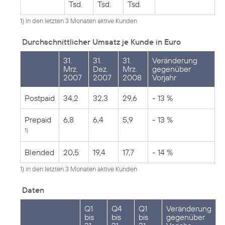
Tsd.
Tsd.
Tsd.
1) in den letzten 3 Monaten aktive Kunden
Durchschnittlicher Umsatz je Kunde in Euro
31.
31.
31.
Veränderung
Mrz.
Dez.
Mrz.
gegenüber
2007
2007
2008
Vorjahr
Postpaid
34,2
32,3
29,6
- 13 %
Prepaid
6,8
6,4
5,9
- 13 %
1)
Blended
20,5
19,4
17,7
- 14 %
1) in den letzten 3 Monaten aktive Kunden
Daten
Q1
Q4
Q1
Veränderung
bis
bis
bis
gegenüber