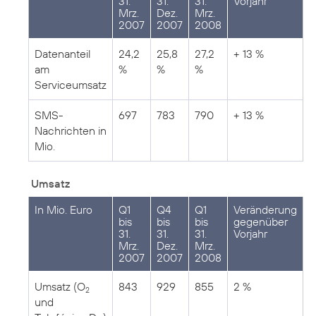
31.
31.
31.
Vorjahr
Mrz.
Dez.
Mrz.
2007
2007
2008
Datenanteil
24,2
25,8
27,2
+ 13 %
am
%
%
%
Serviceumsatz
SMS-
697
783
790
+ 13 %
Nachrichten in
Mio.
Umsatz
In Mio. Euro
Q1
Q4
Q1
Veränderung
bis
bis
bis
gegenüber
31.
31.
31.
Vorjahr
Mrz.
Dez.
Mrz.
2007
2007
2008
Umsatz (O
843
929
855
2 %
2
und