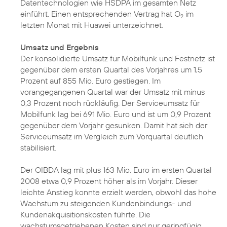
Datentechnologien wie HSDPA im gesamten Netz
einführt. Einen entsprechenden Vertrag hat O
im
2
letzten Monat mit Huawei unterzeichnet.
Umsatz und Ergebnis
Der konsolidierte Umsatz für Mobilfunk und Festnetz ist
gegenüber dem ersten Quartal des Vorjahres um 1,5
Prozent auf 855 Mio. Euro gestiegen. Im
vorangegangenen Quartal war der Umsatz mit minus
0,3 Prozent noch rückläufig. Der Serviceumsatz für
Mobilfunk lag bei 691 Mio. Euro und ist um 0,9 Prozent
gegenüber dem Vorjahr gesunken. Damit hat sich der
Serviceumsatz im Vergleich zum Vorquartal deutlich
stabilisiert.
Der OIBDA lag mit plus 163 Mio. Euro im ersten Quartal
2008 etwa 0,9 Prozent höher als im Vorjahr. Dieser
leichte Anstieg konnte erzielt werden, obwohl das hohe
Wachstum zu steigenden Kundenbindungs- und
Kundenakquisitionskosten führte. Die
wachstumsgetriebenen Kosten sind nur geringfügig