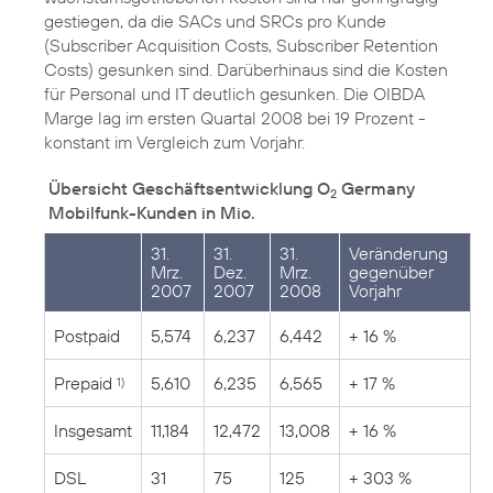
gestiegen, da die SACs und SRCs pro Kunde
(Subscriber Acquisition Costs, Subscriber Retention
Costs) gesunken sind. Darüberhinaus sind die Kosten
für Personal und IT deutlich gesunken. Die OIBDA
Marge lag im ersten Quartal 2008 bei 19 Prozent -
konstant im Vergleich zum Vorjahr.
Übersicht Geschäftsentwicklung O
Germany
2
Mobilfunk-Kunden in Mio.
31.
31.
31.
Veränderung
Mrz.
Dez.
Mrz.
gegenüber
2007
2007
2008
Vorjahr
Postpaid
5,574
6,237
6,442
+ 16 %
Prepaid
5,610
6,235
6,565
+ 17 %
1)
Insgesamt
11,184
12,472
13,008
+ 16 %
DSL
31
75
125
+ 303 %