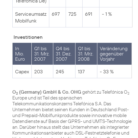
Telefónica De)
Serviceumsatz
697
725
691
- 1 %
Mobilfunk
Investitionen
In
Q1 bis
Q4 bis
Q1 bis
Veränderung
Mio.
31. Mrz.
31. Dez.
31. Mrz.
gegenüber
Euro
2007
2007
2008
Vorjahr
Capex
203
245
137
- 33 %
O
(Germany) GmbH & Co. OHG
gehört zu Telefónica O
2
2
Europe und ist Teil des spanischen
Telekommunikationskonzerns Telefónica S.A. Das
Unternehmen bietet seinen Kunden in Deutschland Post-
und Prepaid-Mobilfunkprodukte sowie innovative mobile
Datendienste auf Basis der GPRS- und UMTS-Technologie
an. Darüber hinaus stellt das Unternehmen als integrierter
Kommunikationsanbieter auch DSL-Festnetztelefonie und