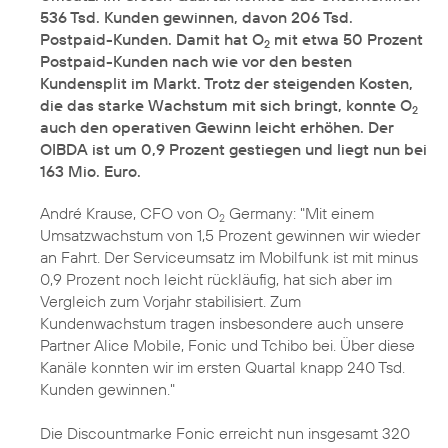
536 Tsd. Kunden gewinnen, davon 206 Tsd.
Postpaid-Kunden. Damit hat O
mit etwa 50 Prozent
2
Postpaid-Kunden nach wie vor den besten
Kundensplit im Markt. Trotz der steigenden Kosten,
die das starke Wachstum mit sich bringt, konnte O
2
auch den operativen Gewinn leicht erhöhen. Der
OIBDA ist um 0,9 Prozent gestiegen und liegt nun bei
163 Mio. Euro.
André Krause, CFO von O
Germany: "Mit einem
2
Umsatzwachstum von 1,5 Prozent gewinnen wir wieder
an Fahrt. Der Serviceumsatz im Mobilfunk ist mit minus
0,9 Prozent noch leicht rückläufig, hat sich aber im
Vergleich zum Vorjahr stabilisiert. Zum
Kundenwachstum tragen insbesondere auch unsere
Partner Alice Mobile, Fonic und Tchibo bei. Über diese
Kanäle konnten wir im ersten Quartal knapp 240 Tsd.
Kunden gewinnen."
Die Discountmarke Fonic erreicht nun insgesamt 320