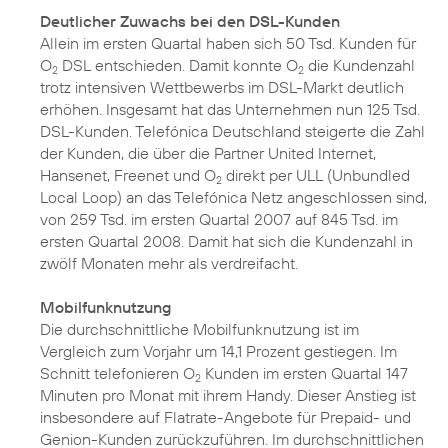
Deutlicher Zuwachs bei den DSL-Kunden
Allein im ersten Quartal haben sich 50 Tsd. Kunden für
O
DSL entschieden. Damit konnte O
die Kundenzahl
2
2
trotz intensiven Wettbewerbs im DSL-Markt deutlich
erhöhen. Insgesamt hat das Unternehmen nun 125 Tsd.
DSL-Kunden. Telefónica Deutschland steigerte die Zahl
der Kunden, die über die Partner United Internet,
Hansenet, Freenet und O
direkt per ULL (Unbundled
2
Local Loop) an das Telefónica Netz angeschlossen sind,
von 259 Tsd. im ersten Quartal 2007 auf 845 Tsd. im
ersten Quartal 2008. Damit hat sich die Kundenzahl in
zwölf Monaten mehr als verdreifacht.
Mobilfunknutzung
Die durchschnittliche Mobilfunknutzung ist im
Vergleich zum Vorjahr um 14,1 Prozent gestiegen. Im
Schnitt telefonieren O
Kunden im ersten Quartal 147
2
Minuten pro Monat mit ihrem Handy. Dieser Anstieg ist
insbesondere auf Flatrate-Angebote für Prepaid- und
Genion-Kunden zurückzuführen. Im durchschnittlichen